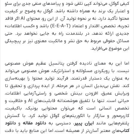
کیفی گوگل، می‌تواند کپی تلقی شود و پیامدهای منفی جدی برای سئو
و اعتبار یک برند به همراه داشته باشد. گوگل به وضوح بر کیفیت
محتوا تأکید دارد، نه بر نحوه تولید آن. از این رو، محتوای AI اگر فاقد
تجربه، تخصص، اقتدار و اعتماد (E-E-A-T) باشد و «کسب اطلاعات»
جدیدی ارائه ندهد، در بلندمدت راه به جایی نخواهد برد. حتی
مسائل حقوقی مربوط به حق نشر و مالکیت معنوی نیز بر پیچیدگی
این موضوع می‌افزاید.
اما این به معنای نادیده گرفتن پتانسیل عظیم هوش مصنوعی
نیست. با رویکردی مسئولانه و استراتژیک، هوش مصنوعی می‌تواند
به عنوان یک دستیار قدرتمند، فرآیند تولید محتوا را بهینه‌سازی
کند. نقش بی‌بدیل انسان در هر مرحله، از ایده پردازی و تحقیق تا
ویرایش عمیق، افزودن بینش شخصی و راستی‌آزمایی اطلاعات،
حیاتی است. تنها با تلفیق هوشمندانه قابلیت‌های AI و خلاقیت و
تخصص انسانی است که می‌توان محتوایی یونیک، باکیفیت،
کاربرمحور و سازگار با الگوریتم‌های گوگل تولید کرد. با گسترش
پلتفرم‌هایی مانند
ایران پیپر
، دسترسی به
دانلود مقاله
و
دانلود
کتاب
‌های معتبر آسان‌تر از همیشه است، اما این منابع باید با دقت