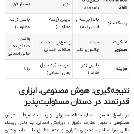
Information
ضعیف تا
قوی
بسیار قوی
Gain
ناموجود
بالا (جریمه و
پایین (رتبه
پایین (رتبه
ریسک سئو
افت رتبه)
مطلوب)
مطلوب)
واضح،
مالکیت
مبهم،
واضح‌تر، با دخالت
متعلق به
معنوی
چالش‌برانگیز
خلاقانه انسانی
خالق انسانی
پایین (در
متوسط (به دلیل
هزینه
بالا
ظاهر)
زمان انسانی)
نتیجه‌گیری: هوش مصنوعی، ابزاری
قدرتمند در دستان مسئولیت‌پذیر
در پاسخ به سوال اصلی مقاله، محتوای تولید شده صرفاً با هوش
مصنوعی و بدون نظارت دقیق و ویرایش انسانی، به دلیل ریسک
بالای سرقت ادبی، محتوای تکراری و عدم انطباق با استانداردهای