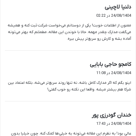
گ
دلنیا لاچینی
ف
24/08/1404 در 02:22
ت
ممنون از اطلاعات خوبت! یکی از دوستانم می‌خواست شرکت ثبت کنه و همیشه
:
می‌گفت مدارک چقدر مهمه. حالا با خوندن این مقاله، مطمئنم که بهتر می‌تونه
آماده بشه و کارش رو سریع‌تر پیش ببره.
گ
کامجو حاجی بابایی
ف
24/08/1404 در 11:08
ت
اینو بگم که اگر مدارک کامل باشه، نه تنها روند سریع‌تر می‌شه، بلکه اعتماد بین
:
شرکا هم بیشتر میشه. واقعا این نکته رو خوب گفتی!
گ
خندان گودرزی پور
ف
24/08/1404 در 17:43
ت
عالی بود! به نظرم این مقاله می‌تونه به خیلی‌ها کمک کنه. چون خیلیا بدون
: