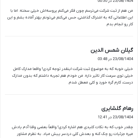
23/08/1404 در 00:30
ت
من هم از ثبت شرکت می‌ترسم چون فکر می‌کنم پروسه‌اش خیلی سخته. اما با
:
این اطلاعاتی که به اشتراک گذاشتی، حس می‌کنم می‌تونم بهتر آماده بشم و این
کار رو انجام بدم.
گ
گیلان شمس الدین
ف
23/08/1404 در 03:48
ت
خیلی خوبه که به موضوع ثبت شرکت اینقدر توجه کردی! واقعا مدارک کامل
:
خیلی توی سرعت کار تاثیر داره. من خودم هم تجربه داشتم که بدون مدارک
درست، کارم گره خورد و کلی معطل شدم.
گ
رهام گلشایری
ف
23/08/1404 در 12:41
ت
چقدر خوب که به نکات کلیدی هم اشاره کردی! واقعاً بعضی وقتا آدم یادش
:
میره جزئیات رو چک کنه و بعدش کلی دردسر پیش میاد. به نظرم مشاور