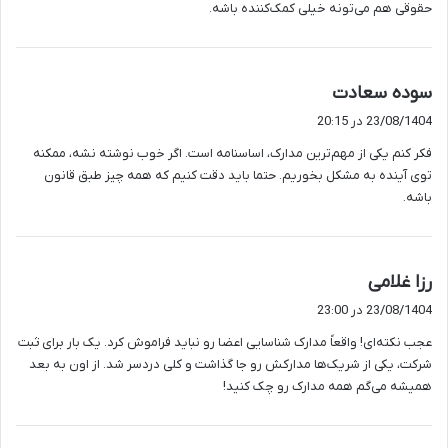
حقوقی هم می‌تونه خیلی کمک‌کننده باشه.
گ
سوده سعادت
ف
23/08/1404 در 20:15
ت
فکر کنم یکی از مهم‌ترین مدارک، اساسنامه است. اگر خوب نوشته نشه، ممکنه
:
توی آینده به مشکل بخوریم. حتما باید دقت کنیم که همه چیز طبق قانون
باشه.
گ
رزا غلامی
ف
23/08/1404 در 23:00
ت
عجب نکته‌ای! واقعاً مدارک شناسایی اعضا رو نباید فراموش کرد. یک بار برای ثبت
:
شرکت، یکی از شریک‌ها مدارکش رو جا گذاشت و کلی دردسر شد. از اون به بعد
همیشه می‌گم همه مدارک رو چک کنید!