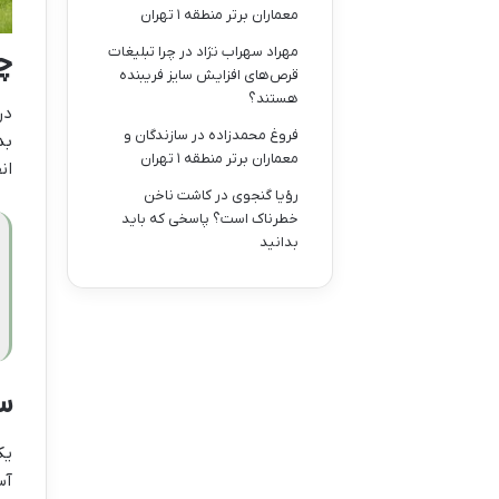
معماران برتر منطقه ۱ تهران
مهراد سهراب نژاد
در
چرا تبلیغات
چ
قرص‌های افزایش سایز فریبنده
هستند؟
در
فروغ محمدزاده
در
سازندگان و
بد
معماران برتر منطقه ۱ تهران
انف
رؤیا گنجوی
در
کاشت ناخن
خطرناک است؟ پاسخی که باید
بدانید
س
ی