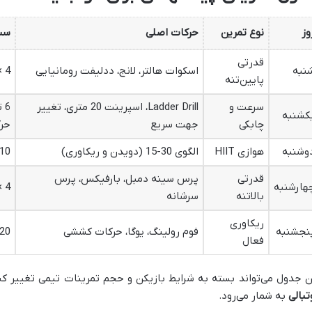
وز
نوع تمرین
حرکات اصلی
ست 
قدرتی
نبه
اسکوات هالتر، لانج، ددلیفت رومانیایی
4 × 8
پایین‌تنه
سرعت و
Ladder Drill، اسپرینت 20 متری، تغییر
6 
کشنبه
چابکی
جهت سریع
حر
وشنبه
هوازی HIIT
الگوی 30-15 (دویدن و ریکاوری)
10 ست
قدرتی
پرس سینه دمبل، بارفیکس، پرس
هارشنبه
4 × 10
بالاتنه
سرشانه
ریکاوری
نجشنبه
فوم رولینگ، یوگا، حرکات کششی
20 دقیقه
فعال
ن جدول می‌تواند بسته به شرایط بازیکن و حجم تمرینات تیمی تغییر کند
تبالی
به شمار می‌رود.