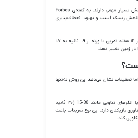
هم نقش بسیار مهمی دارند. به گفته‌ی Forbes
ت، کاهش ریسک آسیب و بهبود انعطاف‌پذیری
در یک آزمایش روی ۴ بازیکن رده جوانان، زمان دوی ۱۰ متری آن‌ها پس از ۱۲ هفته تمرین با وزنه از ۱.۹ ثانیه به ۱.۷
در زمین تغییر دهد.
است؟
 اما تحقیقات نشان می‌دهد این روش نه‌تنها
یا الگوهای تناوبی مانند 30-15 (۳۰ ثانیه
 توان + ۱۵ ثانیه ریکاوری) تأثیر بسیار بهتری بر Vo2max و ریکاوری بازیکنان دارد. این نوع تمرینات باعث
کاوری کند.