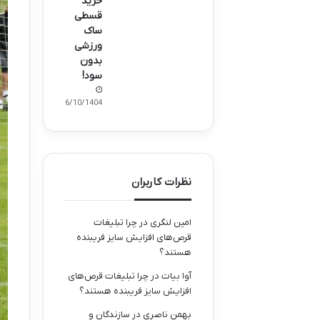
خرید
قسطی
ساک
ورزشی
بدون
سود!
16/10/1404
نظرات کاربران
امین لنگری
در
چرا تبلیغات
قرص‌های افزایش سایز فریبنده
هستند؟
آوا بیات
در
چرا تبلیغات قرص‌های
افزایش سایز فریبنده هستند؟
بهمن ناصری
در
سازندگان و