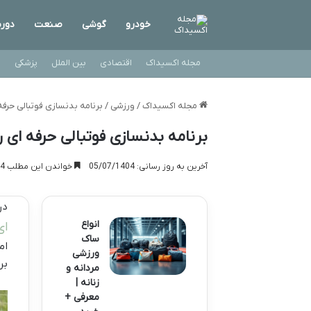
خودرو
گوشی
صنعت
دورب
مجله اکسیداک
اقتصادی
بین الملل
پزشکی
ت
مجله اکسیداک
/
ورزشی
/
برنامه بدنسازی فوتبالی حرفه
برنامه بدنسازی فوتبالی حرفه ای ر
آخرین به روز رسانی: 05/07/1404
خواندن این مطلب 4 دقیقه زمان میبرد
در
انواع
ای
ساک
ام
ورزشی
بر
مردانه و
زنانه |
معرفی +