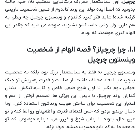
چرچیل
، اون سیاستمدار معروف بریتانیایی میفتیم، نه؟ خب، جالبه
بدونید که اصلاً ایده تولد این برند کاندوم از همین شخصیت تاریخی
گرفته شده! شاید فکر کنید کاندوم و وینستون چرچیل چه ربطی به
هم دارن، ولی وقتی داستانشو بشنوید، متوجه می شید که چقدر این
الهام گیری هوشمندانه بوده.
۱.۱. چرا چرچیلز؟ قصه الهام از شخصیت
وینستون چرچیل
وینستون چرچیل نه فقط یه سیاستمدار بزرگ بود، بلکه یه شخصیت
پیچیده با ابعاد مختلف داشت؛ از صلابت و قدرت رهبریش تو جنگ
جهانی دوم بگیر تا اون شوخ طبعی خاص و کاریزماتیکش. بنیان
گذاران برند چرچیلز، با دیدن این ویژگی ها، تصمیم گرفتن از اسم و
اعتبار این شخصیت برای ساختن هویت برندشون استفاده کنن. اونا
دنبال برندی بودن که حس
اعتماد
،
قدرت
و
اطمینان
رو القا کنه و تو
عین حال، بتونه با زبانی شوخ و غیررسمی، درباره موضوعی که تو
جامعه ما یه کم تابو محسوب میشه، حرف بزنه.