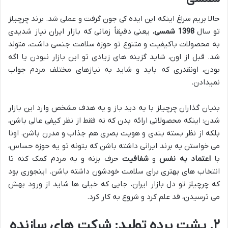
حالا بریم سراغ اینکه این ایده کی جون گرفت و عملی شد. برند چرچیلز
تو سال
1398 شمسی
، یعنی دقیقاً زمانی که بازار ایران نیاز شدیدی
به محصولات باکیفیت و متنوع تو حوزه سلامت جنسی داشت، متولد
شد. قبل از اون، شاید گزینه های زیادی تو این بازار نبودن یا اگه
بودن، اونقدری که باید و شاید به نیازهای مختلف مردم جواب
نمیدادن.
بنیان گذاران چرچیلز با یه دید باز و یه هدف مشخص وارد این بازار
شدن: اینکه محصولاتی ارائه بدن که نه فقط از نظر کیفی عالی باشن،
بلکه از نظر بسته بندی و هویت بصری هم جذاب و مدرن باشن. اونا
می خواستن یه برند ایرانی داشته باشن که بتونه تو یه حوزه حساس،
با
اعتماد به نفس
و
شفافیت
حرف بزنه و به مردم کمک کنه تا
انتخاب های بهتری برای سلامت خودشون داشته باشن. اینجوری بود
که چرچیلز تو دل بازار ایران، جایی که خیلی ها شاید از ورود بهش
می ترسیدن، قد علم کرد و شروع به کار کرد.
۲. پشت پرده تولید: شرکت های سازنده