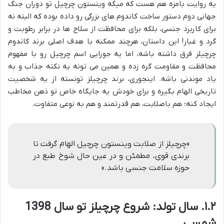
یه روایت بامزه هم هست که میگه وینستون چرچیل تو دوران جنگ
جهانی دوم دستور ساخت کاندوم های بزرگی رو داده بوده که البته نه
برای کاربرد جنسی، بلکه برای محافظت از سلاح ها در برابر رطوبت و
گرد و غبار! این داستان، هرچند ممکنه با هدف اصلی برند کاندوم
چرچیلز فرق داشته باشه، اما یه جورایی اسم چرچیل رو با مفهوم
محافظت و مقاومت گره زده و همین می تونه یه نکته جذاب و به
یاد موندنی باشه. اینجوری، برند چرچیلز تونسته از یه شخصیت
تاریخی الهام بگیره و برای خودش یه جایگاه خاص تو ذهن مخاطب
ایجاد کنه؛ هم باصلابت، هم قدرتمند و هم به نوعی متفاوت.
«چرچیلز از صلابت وینستون چرچیل الهام گرفت تا
برندی قوی، مطمئن و در عین حال شوخ طبع در
حوزه سلامت جنسی باشد.»
۱.۲. سال تولد: شروع چرچیلز تو سال 1398
شمسی