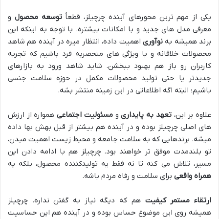
یکی از مهم ترین محورهای آینده چرچیلز، قطعاً
توسعه محصول
و
معرفی مدل های جدید و با امکانات بیشتره. با توجه به اینکه این
برند همیشه به
نوآوری
اهمیت داده، انتظار میره در آینده هم شاهد
محصولات خلاقانه و با ویژگی های منحصربه فرد باشیم که تجربه
کاربران رو باز هم بهبود ببخشن. شاید شاهد ورود به بازارهای
جدیدتر یا حتی تولید محصولات مکمل در حوزه سلامت جنسی
باشیم؛ البته اگه اطلاعاتی در این زمینه منتشر بشه.
علاوه بر این،
تعهد به پایداری
و
مسئولیت اجتماعی
همواره از ارزش
های اصلی چرچیلز بوده و در آینده هم بیشتر از قبل بهش بها داده
میشه. برندهایی که به سلامت جامعه و محیط زیست اهمیت میدن،
تو بلندمدت موفق تر خواهند بود. چرچیلز هم با ادامه دادن این
مسیر، تلاش می کنه تا نه فقط یه تولیدکننده محصول، بلکه یه
همراه واقعی
برای سلامت و رفاه مردم باشه.
ارتقاء مستمر کیفیت
هم که دیگه نیاز به گفتن نداره. چرچیلز
همیشه روی این موضوع حساس بوده و در آینده هم این حساسیت