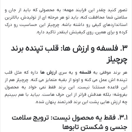
تصور کنید چقدر این فرایند مهمه؛ یه محصولی که باید از جان و
سلامتی شما محافظت کنه، باید تو هر مرحله ای از تولیدش، بالاترین
استانداردهای کیفی رو داشته باشه. چرچیلز این حساسیت رو درک
کرده و برای همین، روی کیفیتش اینقدر تاکید داره.
۳. فلسفه و ارزش ها: قلب تپنده برند
چرچیلز
هر برند موفقی یه
فلسفه
و یه سری
ارزش ها
داره که مثل قلب
تپنده اش عمل می کنه و اونو از بقیه متمایز می کنه. چرچیلز هم از
این قاعده مستثنا نیست. این برند فقط نمی خواد یه محصول
بفروشه؛ بلکه هدفش فراتر از این حرف هاست. بیاید با هم ببینیم
چه ارزش هایی پشت این برند قدرتمند پنهان شده.
۳.۱. فقط یه محصول نیست: ترویج سلامت
جنسی و شکستن تابوها