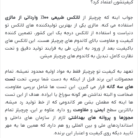
کیفیتشون اعتماد کرد؟
جواب اینه که چرچیلز از
لاتکس طبیعی ۱۰۰٪ وارداتی از مالزی
استفاده می کنه. مالزی یکی از بهترین تولیدکننده های لاتکس تو
دنیاست و استفاده از لاتکس درجه یک این کشور، تضمین کننده
کیفیت و مقاومت بالای کاندوم های چرچیلز هست. این لاتکس های
باکیفیت بعد از ورود به ایران، طی یه فرایند تولید دقیق و تحت
نظارت کامل، تبدیل به کاندوم های چرچیلز میشن.
تعهد به کیفیت تو چرچیلز فقط به مواد اولیه محدود نمیشه. تمام
محصولات این برند قبل از اینکه به دست شما برسن، تحت
تست
های سه گانه
قرار می گیرن. این تست ها شامل بررسی مقاومت،
ضخامت و البته نداشتن هر گونه سوراخ یا ایراده. هدف از این تست
ها اینه که مطمئن بشن هر کاندومی که از خط تولید رد میشه،
بالاترین سطح
ایمنی
و
مقاومت
رو داره. علاوه بر این، چرچیلز تمام
مجوزها و پروانه های بهداشتی
لازم از سازمان های داخلی و
استانداردهای ملی و بین المللی رو هم داره، که همین ها یه مهر
تایید دیگه روی کیفیت و اعتبار این برنده.