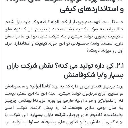
و استانداردهای کیفی
خب، تا اینجا فهمیدیم چرچیلز از کجا الهام گرفته و کی وارد بازار شده.
حالا بیاید یه سرکی بکشیم پشت صحنه و ببینیم این کاندوم های
باکیفیت چطوری تولید میشن و چه شرکت هایی تو این ماجرا نقش
دارن. مطمئناً واسه محصولاتی تو این حوزه،
کیفیت
و
استاندارد
حرف
اول رو میزنه، درسته؟
۲.۱. کی داره تولید می کنه؟ نقش شرکت باران
بسپار و/یا شکوفامنش
برند چرچیلز افتخار این رو داره که یه برند
کاملاً ایرانیه
و محصولاتش
تو همین ایران عزیزمون تولید میشن. البته این به این معنی نیست
که از تکنولوژی و مواد اولیه خارجی بی بهره اس، نه! برعکس، چرچیلز
یه مدل بومی سازی هوشمندانه رو پیش گرفته. شرکت اصلی
تولیدکننده کاندوم های چرچیلز،
شرکت باران بسپاره
. این شرکت با
بهره گیری از دانش روز و فناوری های پیشرفته، مسئولیت تولید این