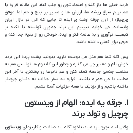
خرید خیلی ها باز کنه و اعتمادشون رو جلب کنه. این مقاله قراره با
هم بریم سراغ ریشه ها، ارزش ها و مسیر پر پیچ و خم اما موفق
چرچیلز؛ از اون جرقه اولیه ی ایده تا جایی که الان تو بازار ایران
وایساده. می خوایم ببینیم این برند چطوری تونسته با تکیه بر
کیفیت، نوآوری و یه عالمه فکر و ایده، خودش رو از بقیه جدا کنه و
حرفی برای گفتن داشته باشه.
پس اگه شما هم مثل من دوست دارید بدونید پشت پرده این برند
خوش نام و معتبر چی می گذره و چطور این کاندوم ها تونستن هم به
سلامت جنسی جامعه کمک کنن و هم تابوها رو بشکنن، تا آخر این
مطلب با من همراه باشید. قراره یه سفر جذاب به دنیای چرچیلز
داشته باشیم و از نزدیک با همه جزئیات آشنا بشیم.
۱. جرقه یه ایده: الهام از وینستون
چرچیل و تولد برند
وقتی اسم «چرچیلز» میاد، ناخودآگاه یاد صلابت و کاریزمای
وینستون