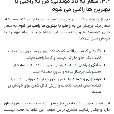
۳.۲. شعار به یاد موندنی: من به راحتی با
بهترین ها راضی می شوم
یکی از چیزهایی که یه برند رو تو ذهن ها موندگار می کنه، شعارشه.
شعار برند چرچیلز:
من به راحتی با بهترین ها راضی می شوم
، یه شعار
خیلی هوشمندانه و پرمعناست. این جمله چند تا پیام مهم رو با
خودش حمل می کنه:
تأکید بر کیفیت بالا:
میگه که اگه بهترین محصول رو انتخاب
کنی، دیگه جای نگرانی نیست و کاملاً راضی میشی.
سادگی و راحتی:
کلمه به راحتی نشون میده که استفاده از
محصولات چرچیلز ساده و بدون دغدغه است.
خودباوری و اعتماد به نفس:
لحن شعار یه جورایی به مصرف
کننده حس قدرت انتخاب و ارزش قائل شدن برای خودش رو
میده.
این شعار نشون میده که چرچیلز چقدر به کیفیت محصولاتش ایمان
داره و چقدر رضایت مشتری براش مهمه. این فقط یه جمله نیست،