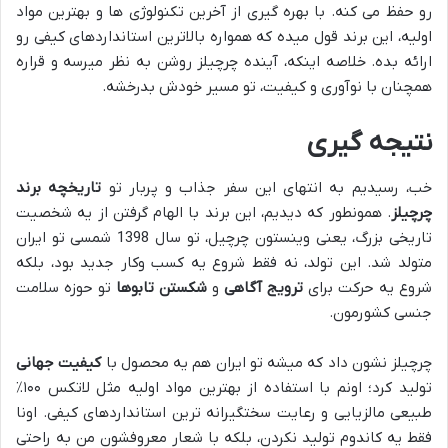
رو حفظ می کنه. با بهره گیری از آخرین تکنولوژی ها و بهترین مواد
اولیه، این برند قول میده که همواره بالاترین استانداردهای کیفی رو
ارائه بده. خلاصه اینکه، آینده چرچیلز روشن به نظر میرسه و قراره
همچنان با نوآوری و کیفیت، تو مسیر خودش بدرخشه.
نتیجه گیری
خب، رسیدیم به انتهای این سفر جذاب و پربار تو
تاریخچه برند
چرچیلز
. همونطور که دیدیم، این برند با الهام گرفتن از یه شخصیت
تاریخی بزرگ، یعنی وینستون چرچیل، تو سال 1398 شمسی تو ایران
متولد شد. این تولد، نه فقط شروع یه کسب وکار جدید بود، بلکه
شروع یه حرکت برای
ترویج آگاهی
و
شکستن تابوها
تو حوزه سلامت
جنسی کشورمون.
چرچیلز نشون داد که میشه تو ایران هم یه محصول با
کیفیت جهانی
تولید کرد؛ اونم با استفاده از بهترین مواد اولیه مثل لاتکس ۱۰۰٪
طبیعی مالزیایی و رعایت سختگیرانه ترین استانداردهای کیفی. اونا
فقط یه کاندوم تولید نکردن، بلکه با شعار معروفشون من به راحتی