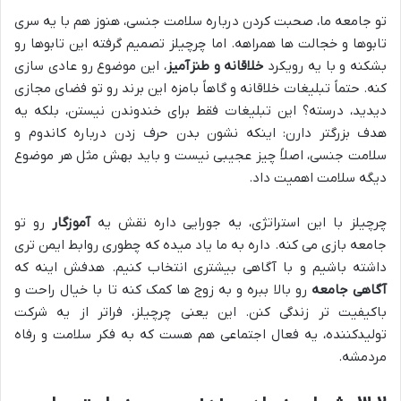
تو جامعه ما، صحبت کردن درباره سلامت جنسی، هنوز هم با یه سری
تابوها و خجالت ها همراهه. اما چرچیلز تصمیم گرفته این تابوها رو
بشکنه و با یه رویکرد
خلاقانه و طنزآمیز
، این موضوع رو عادی سازی
کنه. حتماً تبلیغات خلاقانه و گاهاً بامزه این برند رو تو فضای مجازی
دیدید، درسته؟ این تبلیغات فقط برای خندوندن نیستن، بلکه یه
هدف بزرگتر دارن: اینکه نشون بدن حرف زدن درباره کاندوم و
سلامت جنسی، اصلاً چیز عجیبی نیست و باید بهش مثل هر موضوع
دیگه سلامت اهمیت داد.
چرچیلز با این استراتژی، یه جورایی داره نقش یه
آموزگار
رو تو
جامعه بازی می کنه. داره به ما یاد میده که چطوری روابط ایمن تری
داشته باشیم و با آگاهی بیشتری انتخاب کنیم. هدفش اینه که
آگاهی جامعه
رو بالا ببره و به زوج ها کمک کنه تا با خیال راحت و
باکیفیت تر زندگی کنن. این یعنی چرچیلز، فراتر از یه شرکت
تولیدکننده، یه فعال اجتماعی هم هست که به فکر سلامت و رفاه
مردمشه.