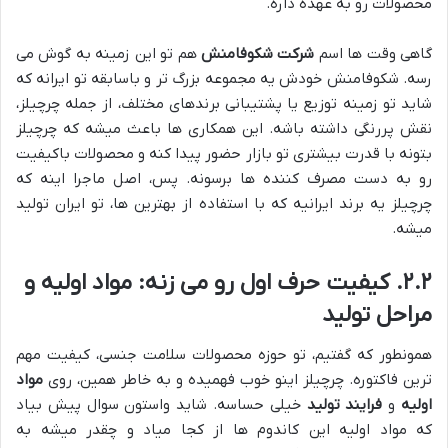
محصولات رو به عهده داره.
گاهی وقت ها اسم
شرکت شکوفامنش
هم تو این زمینه به گوش می
رسه. شکوفامنش خودش یه مجموعه بزرگ تر و باسابقه تو ایرانه که
شاید تو زمینه توزیع یا پشتیبانی برندهای مختلف، از جمله چرچیلز،
نقش پررنگی داشته باشه. این همکاری ها باعث میشه که چرچیلز
بتونه با قدرت بیشتری تو بازار حضور پیدا کنه و محصولات باکیفیت
رو به دست مصرف کننده ها برسونه. پس، اصل ماجرا اینه که
چرچیلز یه برند ایرانیه که با استفاده از بهترین ها، تو ایران تولید
میشه.
۲.۲. کیفیت حرف اول رو می زنه: مواد اولیه و
مراحل تولید
همونطور که گفتیم، تو حوزه محصولات سلامت جنسی، کیفیت مهم
ترین فاکتوره. چرچیلز اینو خوب فهمیده و به خاطر همین، روی
مواد
اولیه
و
فرایند تولید
خیلی حساسه. شاید واستون سوال پیش بیاد
که مواد اولیه این کاندوم ها از کجا میاد و چقدر میشه به