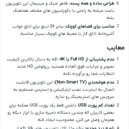
طراحی ساده و همه پسند:
ظاهر شیک و مینیمال این تلویزیون
باعث میشه به راحتی با دکوراسیون های مختلف هماهنگ
بشه.
مناسب برای فضاهای کوچک:
سایز 39 اینچ برای اتاق خواب،
آشپزخانه، اتاق کار یا محیط های کوچک بسیار مناسبه.
معایب
عدم پشتیبانی از Full HD یا 4K:
اگه به دنبال بالاترین کیفیت
تصویر و جزئیات فوق العاده هستید، رزولوشن HD شاید
انتظارات شما رو برآورده نکنه.
عدم هوشمندی (Non-Smart TV):
این تلویزیون قابلیت
اتصال به اینترنت، نصب اپلیکیشن و دسترسی مستقیم به
سرویس های استریمینگ رو نداره.
تعداد کم پورت USB:
داشتن فقط یک پورت USB ممکنه برای
بعضی کاربران که چندین دستگاه ذخیره سازی یا ابزار دیگه رو
همزمان وصل می کنن، محدودیت ایجاد کنه.
زاویه دید محدود پنل:
مثل اکثر تلویزیون های VA، اگه از