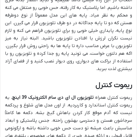
انتخاب در این رده قیمتی کاملاً طبیعیه و نباید انتظار بدنه فلزی
داشته باشیم. اما پلاستیک به کار رفته، حس خوبی رو منتقل می کنه
و محکم به نظر میاد. پایه های این مدل معمولاً از نوع دوطرفه
هستن که دو تا پایه جداگانه در دو طرف تلویزیون قرار می گیرن. این
نوع پایه، پایداری خیلی خوبی رو برای تلویزیون فراهم می کنه و لازم
نیست نگران لرزش یا افتادن تلویزیون باشید. البته نیاز به میز
تلویزیون با عرض مناسب داره تا پایه ها به راحتی روش قرار بگیرن.
اگه هم دلتون خواست، می تونید پایه رو جدا کرده و تلویزیون رو با
استفاده از براکت های دیواری، روی دیوار نصب کنید و از فضای آزاد
بیشتری لذت ببرید.
ریموت کنترل
ریموت کنترل همراه
تلویزیون ال ای دی سام الکترونیک 39 اینچ
، یه
ریموت کنترل استاندارد و کاربردیه. از اون مدل های شلوغ و پردکمه
نیست که آدم موقع کار کردن باهاش گیج بشه. دکمه ها کاملاً
سرجاشون هستن و دسترسی بهشون راحته. جنس پلاستیکی و ابعاد
مناسبش باعث میشه تو دست حس خوبی داشته باشه و ارگونومی
قابل قبولی رو ارائه میده. خبری از دکمه های مخصوص پلتفرم های