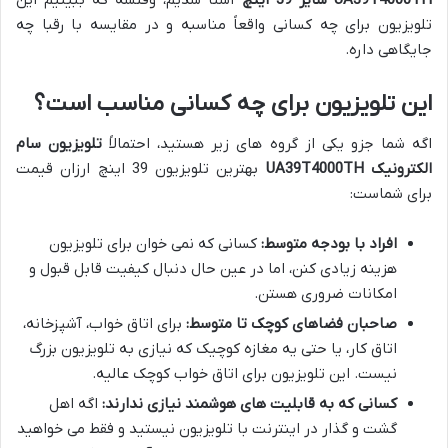
UA39T4000TH سایز 39 اینچ
آشنا شدیم، وقتشه که ببینیم این
تلویزیون برای چه کسانی واقعاً مناسبه و در مقایسه با رقبا چه
جایگاهی داره.
این تلویزیون برای چه کسانی مناسب است؟
اگه شما جزو یکی از گروه های زیر هستید، احتمالاً
تلویزیون سام
الکترونیک UA39T4000TH
بهترین تلویزیون 39 اینچ ارزان قیمت
برای شماست:
افراد با بودجه متوسط:
کسانی که نمی خوان برای تلویزیون
هزینه زیادی کنن، اما در عین حال دنبال کیفیت قابل قبول و
امکانات ضروری هستن.
صاحبان فضاهای کوچک تا متوسط:
برای اتاق خواب، آشپزخانه،
اتاق کار، یا حتی یه مغازه کوچیک که نیازی به تلویزیون بزرگ
نیست. این تلویزیون برای اتاق خواب کوچک عالیه.
کسانی که به قابلیت های هوشمند نیازی ندارند:
اگه اهل
گشت و گذار در اینترنت با تلویزیون نیستید و فقط می خواهید