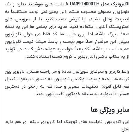
الکترونیک مدل UA39T4000TH
قابلیت های هوشمند نداره و یک
تلویزیون معمولی محسوب میشه. این یعنی نمی تونید مستقیماً به
اینترنت وصل بشید، اپلیکیشن نصب کنید یا از سرویس های
استریمینگ آنلاین استفاده کنید. شاید برای بعضی ها این یه نقطه
ضعف بزرگ باشه، اما برای خیلی ها که فقط می خوان تلویزیون
ببینن، این موضوع اصلاً مهم نیست و باعث میشه قیمت تلویزیون
هم مناسب تر باشه. اگه بعداً خواستید هوشمندش کنید، می تونید
از یه ستاپ باکس اندرویدی یا کروم کست استفاده کنید.
رابط کاربری و منوهای تلویزیون ساده و سر راست هستن. ناوبری بین
گزینه ها راحته و سرعت واکنش تلویزیون به دستورات ریموت کنترل
هم قابل قبوله. تنظیمات تصویر و صدا هم به راحتی در دسترس
هستن تا بتونید به سلیقه خودتون تغییرشون بدید.
سایر ویژگی ها
این تلویزیون قابلیت های کوچیک اما کاربردی دیگه ای هم داره،
مثل: