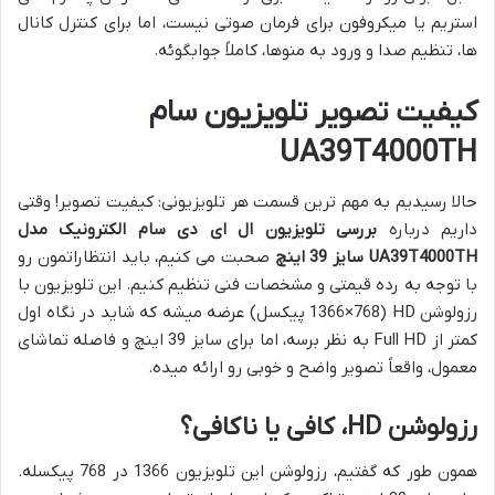
استریم یا میکروفون برای فرمان صوتی نیست، اما برای کنترل کانال
ها، تنظیم صدا و ورود به منوها، کاملاً جوابگوئه.
کیفیت تصویر تلویزیون سام
UA39T4000TH
حالا رسیدیم به مهم ترین قسمت هر تلویزیونی: کیفیت تصویر! وقتی
داریم درباره
بررسی تلویزیون ال ای دی سام الکترونیک مدل
UA39T4000TH سایز 39 اینچ
صحبت می کنیم، باید انتظاراتمون رو
با توجه به رده قیمتی و مشخصات فنی تنظیم کنیم. این تلویزیون با
رزولوشن HD (1366×768 پیکسل) عرضه میشه که شاید در نگاه اول
کمتر از Full HD به نظر برسه، اما برای سایز 39 اینچ و فاصله تماشای
معمول، واقعاً تصویر واضح و خوبی رو ارائه میده.
رزولوشن HD، کافی یا ناکافی؟
همون طور که گفتیم، رزولوشن این تلویزیون 1366 در 768 پیکسله.