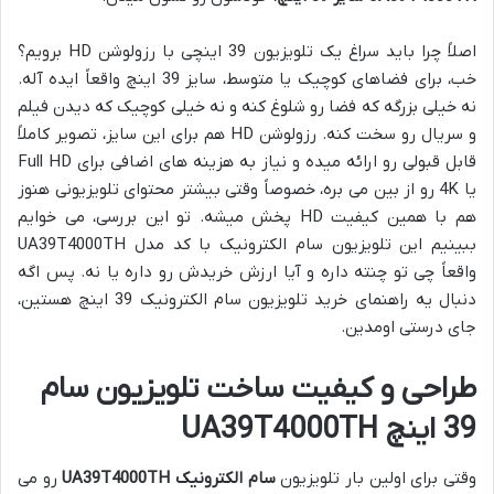
اصلاً چرا باید سراغ یک تلویزیون 39 اینچی با رزولوشن HD برویم؟
خب، برای فضاهای کوچیک یا متوسط، سایز 39 اینچ واقعاً ایده آله.
نه خیلی بزرگه که فضا رو شلوغ کنه و نه خیلی کوچیک که دیدن فیلم
و سریال رو سخت کنه. رزولوشن HD هم برای این سایز، تصویر کاملاً
قابل قبولی رو ارائه میده و نیاز به هزینه های اضافی برای Full HD
یا 4K رو از بین می بره، خصوصاً وقتی بیشتر محتوای تلویزیونی هنوز
هم با همین کیفیت HD پخش میشه. تو این بررسی، می خوایم
ببینیم این تلویزیون سام الکترونیک با کد مدل UA39T4000TH
واقعاً چی تو چنته داره و آیا ارزش خریدش رو داره یا نه. پس اگه
دنبال یه راهنمای خرید تلویزیون سام الکترونیک 39 اینچ هستین،
جای درستی اومدین.
طراحی و کیفیت ساخت تلویزیون سام
39 اینچ UA39T4000TH
وقتی برای اولین بار تلویزیون
سام الکترونیک UA39T4000TH
رو می