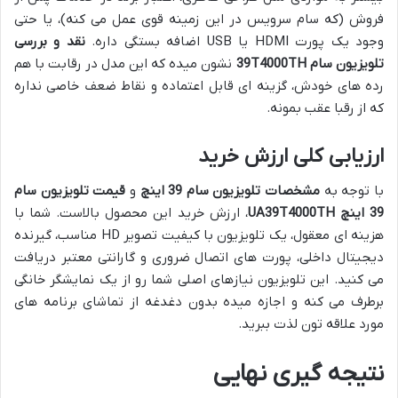
فروش (که سام سرویس در این زمینه قوی عمل می کنه)، یا حتی
وجود یک پورت HDMI یا USB اضافه بستگی داره.
نقد و بررسی
تلویزیون سام 39T4000TH
نشون میده که این مدل در رقابت با هم
رده های خودش، گزینه ای قابل اعتماده و نقاط ضعف خاصی نداره
که از رقبا عقب بمونه.
ارزیابی کلی ارزش خرید
با توجه به
مشخصات تلویزیون سام 39 اینچ
و
قیمت تلویزیون سام
39 اینچ UA39T4000TH
، ارزش خرید این محصول بالاست. شما با
هزینه ای معقول، یک تلویزیون با کیفیت تصویر HD مناسب، گیرنده
دیجیتال داخلی، پورت های اتصال ضروری و گارانتی معتبر دریافت
می کنید. این تلویزیون نیازهای اصلی شما رو از یک نمایشگر خانگی
برطرف می کنه و اجازه میده بدون دغدغه از تماشای برنامه های
مورد علاقه تون لذت ببرید.
نتیجه گیری نهایی