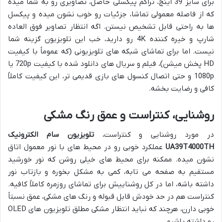
برای سایز 39 اینچ، تراکم پیکسلی حاصل، تصاویری رو به شما میده
که از فاصله معمولی تماشا، جزئیات رو خوب نشون میده و پیکسل
ها به راحتی قابل تشخیص نیستن. اگه انتظار تصاویر فوق العاده
شارپ و خیره کننده 4K رو دارید، خب این تلویزیون گزینه شما
نیست. اما برای تماشای شبکه های تلویزیونی (که عموماً با کیفیت
HD پخش میشن)، فیلم و سریال های دانلود شده با کیفیت 720p یا
1080p و حتی اتصال کنسول های بازی قدیمی تر، این کیفیت کاملاً
کافی و رضایت بخشه.
روشنایی، کنتراست و عمق رنگ مشکی
در مورد روشنایی و کنتراست،
تلویزیون سام الکترونیک
UA39T4000TH
عملکرد خوبی رو در محیط های با نور معمول اتاق
نشون میده. ممکنه برای محیط های خیلی روشن که نور خورشید
مستقیم به صفحه می تابه، کمی به مشکل بخوره و بازتاب نور
داشته باشه، اما در کل روشناییش برای تماشای روزمره کاملاً کافیه.
کنتراست هم در حد خودش قابل قبوله و رنگ های مشکی، عمق نسبتاً
خوبی دارن، هرچند که نباید انتظار مشکی مطلق تلویزیون های OLED
رو داشته باشیم.