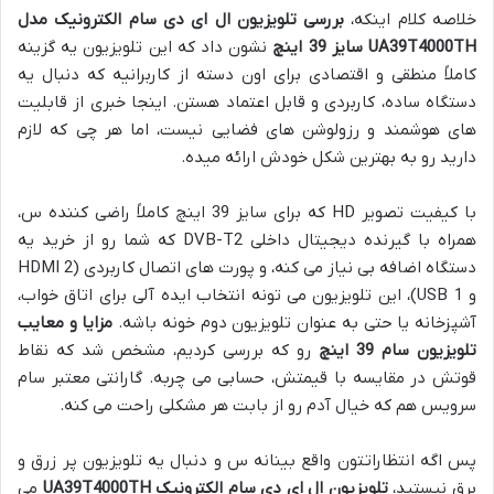
خلاصه کلام اینکه،
بررسی تلویزیون ال ای دی سام الکترونیک مدل
UA39T4000TH سایز 39 اینچ
نشون داد که این تلویزیون یه گزینه
کاملاً منطقی و اقتصادی برای اون دسته از کاربرانیه که دنبال یه
دستگاه ساده، کاربردی و قابل اعتماد هستن. اینجا خبری از قابلیت
های هوشمند و رزولوشن های فضایی نیست، اما هر چی که لازم
دارید رو به بهترین شکل خودش ارائه میده.
با کیفیت تصویر HD که برای سایز 39 اینچ کاملاً راضی کننده س،
همراه با گیرنده دیجیتال داخلی DVB-T2 که شما رو از خرید یه
دستگاه اضافه بی نیاز می کنه، و پورت های اتصال کاربردی (2 HDMI
و 1 USB)، این تلویزیون می تونه انتخاب ایده آلی برای اتاق خواب،
آشپزخانه یا حتی به عنوان تلویزیون دوم خونه باشه.
مزایا و معایب
تلویزیون سام 39 اینچ
رو که بررسی کردیم، مشخص شد که نقاط
قوتش در مقایسه با قیمتش، حسابی می چربه. گارانتی معتبر سام
سرویس هم که خیال آدم رو از بابت هر مشکلی راحت می کنه.
پس اگه انتظاراتتون واقع بینانه س و دنبال یه تلویزیون پر زرق و
برق نیستید،
تلویزیون ال ای دی سام الکترونیک UA39T4000TH
می