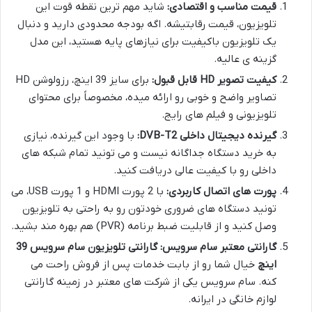
قیمت مناسب و اقتصادی:
شاید مهم ترین نقطه قوت این
تلویزیون، قیمت رقابتیشه. اگه بودجه محدودی دارید و دنبال
یک تلویزیون باکیفیت برای نیازهای پایه هستید، این مدل
گزینه ی عالیه.
کیفیت تصویر HD قابل قبول:
برای سایز 39 اینچ، رزولوشن HD
تصاویر واضح و خوبی رو ارائه میده، مخصوصاً برای محتوای
تلویزیونی و فیلم های رایج.
گیرنده دیجیتال داخلی DVB-T2:
با وجود این گیرنده، نیازی
به خرید دستگاه جداگانه نیست و می تونید تمام شبکه های
داخلی رو با کیفیت عالی دریافت کنید.
پورت های اتصال کاربردی:
با 2 پورت HDMI و 1 پورت USB، می
تونید دستگاه های ضروری خودتون رو به راحتی به تلویزیون
وصل کنید و از قابلیت ضبط برنامه (PVR) هم بهره مند بشید.
گارانتی معتبر سام سرویس:
گارانتی تلویزیون سام سرویس 39
اینچ
خیال شما رو از بابت خدمات پس از فروش راحت می
کنه. سام سرویس یکی از شرکت های معتبر در زمینه گارانتی
لوازم خانگی در ایرانه.