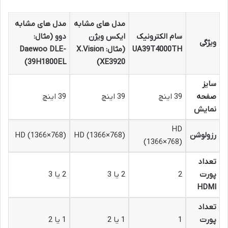
مدل های مشابه
مدل های مشابه
سام الکترونیک
ایکس ویژن
دوو (مثال:
ویژگی
UA39T4000TH
(مثال: X.Vision
Daewoo DLE-
39H1800EL)
XE3920)
سایز
صفحه
39 اینچ
39 اینچ
39 اینچ
نمایش
HD
رزولوشن
HD (1366×768)
HD (1366×768)
(1366×768)
تعداد
پورت
2
2 یا 3
2 یا 3
HDMI
تعداد
پورت
1
1 یا 2
1 یا 2