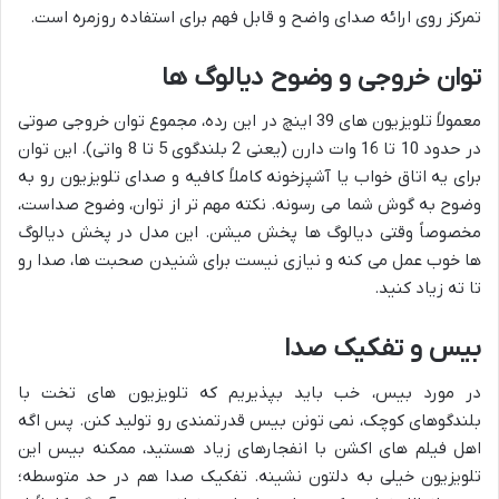
تمرکز روی ارائه صدای واضح و قابل فهم برای استفاده روزمره است.
توان خروجی و وضوح دیالوگ ها
معمولاً تلویزیون های 39 اینچ در این رده، مجموع توان خروجی صوتی
در حدود 10 تا 16 وات دارن (یعنی 2 بلندگوی 5 تا 8 واتی). این توان
برای یه اتاق خواب یا آشپزخونه کاملاً کافیه و صدای تلویزیون رو به
وضوح به گوش شما می رسونه. نکته مهم تر از توان، وضوح صداست،
مخصوصاً وقتی دیالوگ ها پخش میشن. این مدل در پخش دیالوگ
ها خوب عمل می کنه و نیازی نیست برای شنیدن صحبت ها، صدا رو
تا ته زیاد کنید.
بیس و تفکیک صدا
در مورد بیس، خب باید بپذیریم که تلویزیون های تخت با
بلندگوهای کوچک، نمی تونن بیس قدرتمندی رو تولید کنن. پس اگه
اهل فیلم های اکشن با انفجارهای زیاد هستید، ممکنه بیس این
تلویزیون خیلی به دلتون نشینه. تفکیک صدا هم در حد متوسطه؛