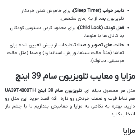
تایمر خواب (Sleep Timer):
برای خاموش شدن خودکار
تلویزیون بعد از یه زمان مشخص.
قفل کودک (Child Lock):
برای محدود کردن دسترسی کودکان
به کانال ها یا منوها.
حالت های تصویر و صدا:
تنظیمات از پیش تعیین شده برای
تماشا (مثلاً حالت سینما، ورزش، استاندارد) و صدا (مثل حالت
موسیقی، دیالوگ).
مزایا و معایب تلویزیون سام 39 اینچ
مثل هر محصول دیگه ای،
تلویزیون سام 39 اینچ UA39T4000TH
هم نقاط قوت و ضعف خودش رو داره. اگه قصد خرید این مدل رو
دارید، بهتره یه نگاهی به مزایا و معایبش بندازیم تا با چشم باز
انتخاب کنید.
مزایا