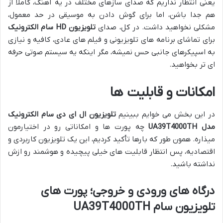
یعنی انتظار نداریم که صدای سازهای مختلف در یه آهنگ، کاملاً از
هم جدا باشن، اما برای گوش دادن به موسیقی در حد معمول،
مشکلی نخواهید داشت. در کل، صدای
تلویزیون HD سام الکترونیک
برای تماشای برنامه های تلویزیونی و فیلم های عادی، کافیه و نیازی
به اسپیکرهای جانبی حس نمیشه، مگر اینکه یه سیستم صوتی حرفه
ای تر بخواهید.
امکانات و قابلیت ها
در این بخش می خوایم ببینیم
تلویزیون ال ای دی سام الکترونیک
مدل UA39T4000TH
چه پورت ها و امکاناتی رو در اختیارمون
میذاره. همون طور که بارها تأکید کردیم، این یک تلویزیون کاربردی و
اقتصادیه، پس انتظار قابلیت های خیلی پیچیده و هوشمند رو ازش
نداشته باشید.
درگاه های ورودی و خروجی؛ پورت های
تلویزیون سام UA39T4000TH