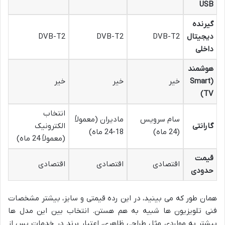
USB
گیرنده
دیجیتال
DVB-T2
DVB-T2
DVB-T2
داخلی
هوشمند
(Smart
خیر
خیر
خیر
TV)
انتخاب
سام سرویس
مادیران (معمولاً
گارانتی
الکترونیک
(24 ماه)
18-24 ماه)
(معمولاً 24 ماه)
قیمت
اقتصادی
اقتصادی
اقتصادی
حدودی
همان طور که می بینید، در این رده قیمتی و سایز، بیشتر مشخصات
فنی تلویزیون ها شبیه به هم هستن. انتخاب بین این مدل ها
بیشتر به مواردی مثل طراحی ظاهری، اعتبار برند در خدمات پس از