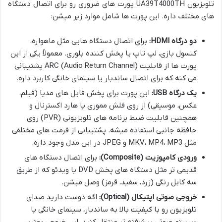
تلویزیون UA39T4000TH پورت های ضروری رو برای اتصال دستگاه
های مختلف داره. این پورت ها شامل موارد زیر میشن:
دو درگاه HDMI:
برای اتصال دستگاه هایی مثل ماهواره،
کنسول بازی، لپ تاپ یا پخش کننده بلوری. معمولاً یکی از این
پورت ها از قابلیت ARC (Audio Return Channel) پشتیبانی
می کنه که برای اتصال ساندبار یا سینمای خانگی کاربرد داره.
یک درگاه USB:
این پورت برای پخش فایل های مدیا (فیلم،
عکس، موسیقی) از روی فلش مموری یا هارد اکسترنال و
همچنین قابلیت ضبط برنامه های تلویزیونی (PVR) روی
حافظه جانبی استفاده میشه. پشتیبانی از فرمت های مختلفی
مثل MKV، MP4، MP3 و JPEG در این مدل وجود داره.
ورودی کامپوزیت (Composite):
برای اتصال دستگاه های
قدیمی تر مثل دستگاه های پخش DVD یا ویدئو که از طریق
سه کابل رنگی (زرد، سفید، قرمز) وصل میشن.
خروجی صوتی اپتیکال (Optical):
اگه دوست دارید صدای
تلویزیون رو با کیفیت بالا به ساندبار، سینمای خانگی یا
سیستم صوتی پیشرفته تر منتقل کنید، این خروجی بهترین