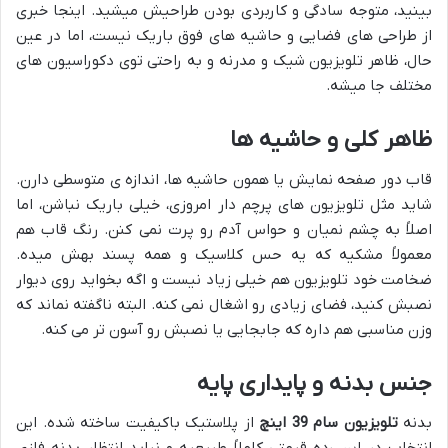
بینید، متوجه سادگی و کاربردی بودن طراحیش میشید. اینجا خبری
از طراحی های فضایی و حاشیه های فوق باریک نیست، اما در عین
حال، ظاهر تلویزیون شیک و مدرنه و به راحتی توی دکوراسیون های
مختلف جا میشه.
ظاهر کلی و حاشیه ها
قاب دور صفحه نمایش یا همون حاشیه ها، اندازه ی متوسطی دارن.
شاید مثل تلویزیون های پرچم دار امروزی، خیلی باریک نباشن، اما
اصلاً به چشم نمیان و حواس آدم رو پرت نمی کنن. رنگ قاب هم
معمولاً مشکیه که یه حس کلاسیک و همه پسند بهش میده.
ضخامت خود تلویزیون هم خیلی زیاد نیست و اگه بخواید روی دیوار
نصبش کنید، فضای زیادی رو اشغال نمی کنه. البته ناگفته نماند که
وزن مناسبی هم داره که جابجایی یا نصبش رو آسون تر می کنه.
جنس بدنه و پایداری پایه
بدنه
تلویزیون سام 39 اینچ
از پلاستیک باکیفیت ساخته شده. این