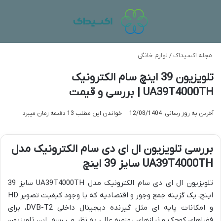
منو
تغی
مجله اکسیداک
/
لوازم خانگی
تلویزیون 39 اینچ سام الکترونیک
UA39T4000TH | بررسی و قیمت
آخرین به روز رسانی: 12/08/1404
خواندن این مطلب 13 دقیقه زمان میبرد
بررسی تلویزیون ال ای دی سام الکترونیک مدل
UA39T4000TH سایز 39 اینچ
تلویزیون ال ای دی سام الکترونیک مدل UA39T4000TH سایز 39
اینچ، یک گزینه جمع وجور و اقتصادیه که با وجود کیفیت تصویر HD
و امکانات پایه ای مثل گیرنده دیجیتال داخلی DVB-T2، برای
فضاهای کوچک و نیازهای روزمره عالی به نظر می رسه. این تلویزیون