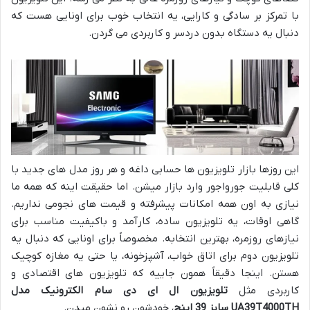
با تمرکز بر سادگی و کارایی، یه انتخاب خوب برای اونایی هست که
دنبال یه دستگاه بدون دردسر و کاربردی می گردن.
این روزها بازار تلویزیون ها حسابی داغه و هر روز مدل های جدید با
کلی قابلیت جورواجور وارد بازار میشن. اما حقیقت اینه که همه ما
نیازی به اون همه امکانات پیشرفته و قیمت های نجومی نداریم.
گاهی اوقات، یه تلویزیون ساده، کارآمد و باکیفیت مناسب برای
نیازهای روزمره، بهترین انتخابه. مخصوصاً برای اونایی که دنبال یه
تلویزیون دوم برای اتاق خواب، آشپزخونه، یا حتی یه مغازه کوچیک
هستن. اینجا دقیقاً همون جاییه که تلویزیون های اقتصادی و
کاربردی مثل
تلویزیون ال ای دی سام الکترونیک مدل
UA39T4000TH سایز 39 اینچ
، خودشون رو نشون میدن.