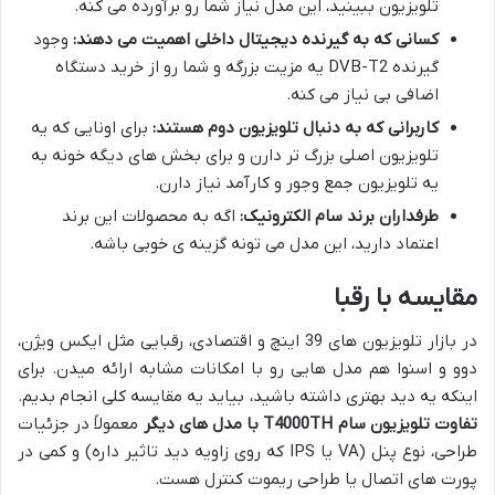
تلویزیون ببینید، این مدل نیاز شما رو برآورده می کنه.
کسانی که به گیرنده دیجیتال داخلی اهمیت می دهند:
وجود
گیرنده DVB-T2 یه مزیت بزرگه و شما رو از خرید دستگاه
اضافی بی نیاز می کنه.
کاربرانی که به دنبال تلویزیون دوم هستند:
برای اونایی که یه
تلویزیون اصلی بزرگ تر دارن و برای بخش های دیگه خونه به
یه تلویزیون جمع وجور و کارآمد نیاز دارن.
طرفداران برند سام الکترونیک:
اگه به محصولات این برند
اعتماد دارید، این مدل می تونه گزینه ی خوبی باشه.
مقایسه با رقبا
در بازار تلویزیون های 39 اینچ و اقتصادی، رقبایی مثل ایکس ویژن،
دوو و اسنوا هم مدل هایی رو با امکانات مشابه ارائه میدن. برای
اینکه یه دید بهتری داشته باشید، بیاید یه مقایسه کلی انجام بدیم.
تفاوت تلویزیون سام T4000TH با مدل های دیگر
معمولاً در جزئیات
طراحی، نوع پنل (VA یا IPS که روی زاویه دید تاثیر داره) و کمی در
پورت های اتصال یا طراحی ریموت کنترل هست.