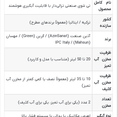
نام کامل
تی شوی صنعتی ترالی‌دار با قابلیت آبگیری هوشمند
محصول
کشور
ترکیه / ایتالیا (معمولاً برندهای مطرح)
سازنده
آذین صنعت (AzinSanat) / گرین (Green) / مهسان
برند
(Mahsun) / IPC Italy
ظرفیت
مخزن آب
20 تا 50 لیتر (متناسب با مدل و کاربرد)
تمیز
ظرفیت
10 تا 35 لیتر (معمولاً نصف یا کمی کمتر از مخزن آب
مخزن آب
تمیز)
کثیف
تعداد
2 عدد (یکی برای آب تمیز، یکی برای آب کثیف)
مخزن
نوع آبگیر
اهرمی مکانیکی یا پدالی با سیستم فشار بالا