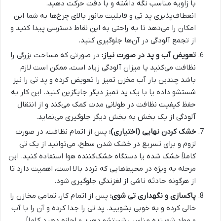
با زاویه مناسب نگه داشته و با دقت حرکت دهید.
انعطاف‌پذیری پد تی و قابلیت مانور بالای چرخ‌ها به شما این
امکان را می‌دهد تا به راحتی به این نقاط دسترسی پیدا کنید و
از تجمع آلودگی در آن‌ها جلوگیری کنید.
تعویض آب و پد در صورت نیاز:
در صورتی که مساحت بزرگی را
نظافت می‌کنید یا میزان آلودگی زیاد است، ممکن است لازم
باشد چندین بار آب مخزن تمیز را تعویض کرده و پد تی را نیز
شستشو داده یا با یک پد تمیز دیگر جایگزین کنید. این کار به
حفظ کیفیت نظافت در طولانی مدت کمک می‌کند و از انتقال
آلودگی از یک بخش به بخش دیگر جلوگیری می‌نماید.
خشک کردن نهایی (اختیاری):
پس از اتمام نظافت، در صورت
لزوم و برای تسریع در خشک شدن سطح، می‌توانید از یک تی
کاملاً خشک شده یا دستگاه خشک‌کننده هوا استفاده کنید. این
مرحله به ویژه در محیط‌هایی که تردد بالا است، اهمیت دارد تا
از هرگونه حادثه ناشی از لغزندگی جلوگیری شود.
پاکسازی و نگهداری تی شوی:
پس از اتمام کار، تمامی مخازن را
خالی کرده و به خوبی بشویید. پد تی را جدا کرده و آن را با آب
و مواد شوینده مناسب شستشو دهید و اجازه دهید کاملاً