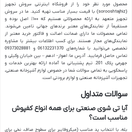
محصول مورد نظر خود را از فروشگاه اینترنتی
سروش تجهیز
(sorooshtajhiz) با قیمت بسیار مناسب تهیه کنید. ما در
سروش
تجهیز
متعهد به ارائه محصولاتی هستیم که ۱۰۰٪ اصل بوده و
مستقیماً از نمایندگی‌های معتبر برندهای جهانی تامین می‌شوند.
تمامی محصولات ما دارای ضمانت اصالت و فاکتور خرید معتبر از
نمایندگی‌های مجاز هستند. برای کسب اطلاعات بیشتر یا مشاوره
تخصصی می‌توانید با شماره‌های 06132231370 و 09373028881
تماس حاصل فرمایید. آدرس ما: اهواز- ادهم – بین خیابان وکیلی و
جهرمی پلاک 201. تیم پشتیبانی ما آماده ارائه بهترین خدمات و
پاسخگویی به تمامی سوالات شما در خصوص
لوازم آشپزخانه صنعتی
،
تجهیزات آشپزخانه صنعتی
و
لوازم برودتی
است.
سوالات متداول
آیا تی شوی صنعتی برای همه انواع کفپوش
مناسب است؟
بله، با انتخاب پد مناسب (میکروفایبر برای سطوح صاف، نخی برای