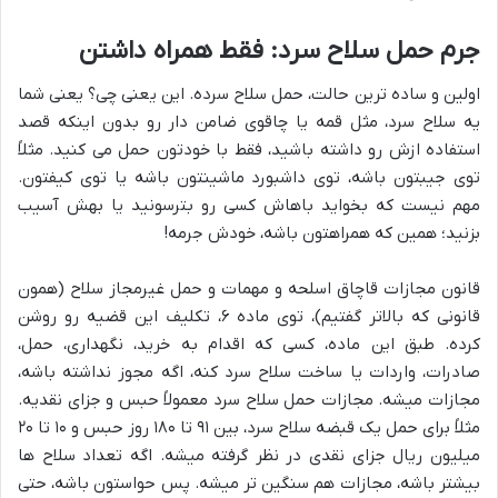
جرم حمل سلاح سرد: فقط همراه داشتن
اولین و ساده ترین حالت، حمل سلاح سرده. این یعنی چی؟ یعنی شما
یه سلاح سرد، مثل قمه یا چاقوی ضامن دار رو بدون اینکه قصد
استفاده ازش رو داشته باشید، فقط با خودتون حمل می کنید. مثلاً
توی جیبتون باشه، توی داشبورد ماشینتون باشه یا توی کیفتون.
مهم نیست که بخواید باهاش کسی رو بترسونید یا بهش آسیب
بزنید؛ همین که همراهتون باشه، خودش جرمه!
قانون مجازات قاچاق اسلحه و مهمات و حمل غیرمجاز سلاح (همون
قانونی که بالاتر گفتیم)، توی ماده ۶، تکلیف این قضیه رو روشن
کرده. طبق این ماده، کسی که اقدام به خرید، نگهداری، حمل،
صادرات، واردات یا ساخت سلاح سرد کنه، اگه مجوز نداشته باشه،
مجازات میشه. مجازات حمل سلاح سرد معمولاً حبس و جزای نقدیه.
مثلاً برای حمل یک قبضه سلاح سرد، بین ۹۱ تا ۱۸۰ روز حبس و ۱۰ تا ۲۰
میلیون ریال جزای نقدی در نظر گرفته میشه. اگه تعداد سلاح ها
بیشتر باشه، مجازات هم سنگین تر میشه. پس حواستون باشه، حتی