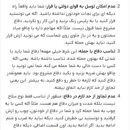
عدم امکان توسل به قوای دولتی یا فرار:
شما باید واقعاً راه
دیگه ای برای نجات خودتون نداشته باشید. اگه می تونستید
فرار کنید یا به پلیس زنگ بزنید و این کار رو نکردید، دفاع
مشروع شما قبول نیست. مثلاً اگه مهاجم داره با چاقو میاد
سمتتون و یه در باز جلوی روی شماست که می تونید ازش فرار
کنید، نباید بهش حمله کنید.
تناسب دفاع با حمله:
این شرط خیلی مهمه! دفاع شما باید با
شدتی که بهتون حمله شده، تناسب داشته باشه. یعنی اگه
کسی با دست خالی به شما حمله می کنه، شما نمی تونید با
چاقو بهش ضربه بزنید و بگید دفاع مشروع بود. باید همونقدر
دفاع کنید که لازمه تا خطر رو دفع کنید، نه بیشتر. این یعنی
تجاوز از حد لازم نباید اتفاق بیفته.
عدم تجاوز از حد لازم در دفاع:
منظور از تناسب فقط نوع سلاح
نیست، بلکه شدت و میزان دفاع هم هست. مثلاً اگه کسی با یه
چوب به شما حمله کرد و شما در دفاع از خودتون، چوب رو ازش
گرفتید و تونستید بی خطرش کنید، دیگه نباید به ضرب و شتم
ادامه بدید. اگر ادامه بدید، اون قسمت اضافی، دیگه دفاع