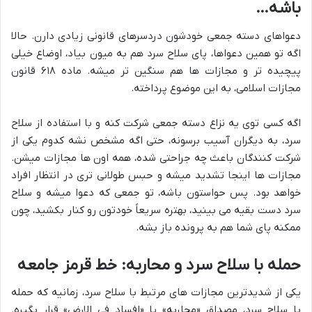
باشه…
دعواهای دسته جمعی خودشون دردسرهای قانونی زیادی دارن. حالا
اگه تو همین دعواها، پای سلاح سرد هم به میون بیاد، اوضاع خیلی
پیچیده تر و مجازات ها هم سنگین تر میشه. ماده ۶۱۸ قانون
مجازات اسلامی، به این موضوع پرداخته.
اگه کسی توی یه نزاع دسته جمعی شرکت کنه و با استفاده از سلاح
سرد، به دیگران آسیب برسونه، حتی اگه مشخص نشه کدوم یکی از
شرکت کنندگان باعث چه جراحتی شده، همه اون ها مجازات میشن.
مجازات ها اینجا تشدید میشه و حبس طولانی تری در انتظار افراد
خواهد بود. پس حواستون باشه، تو جمعی که دعوا میشه و سلاح
سرد دست بقیه می بینید، بهتره سریعاً خودتون رو کنار بکشید، چون
ممکنه پای شما هم به پرونده باز بشه.
حمله با سلاح سرد و محاربه: خط قرمز جامعه
یکی از شدیدترین مجازات های مرتبط با سلاح سرد، زمانیه که حمله
با سلاح سرد، مصداق «محاربه» یا «افساد فی الارض» قرار بگیره.