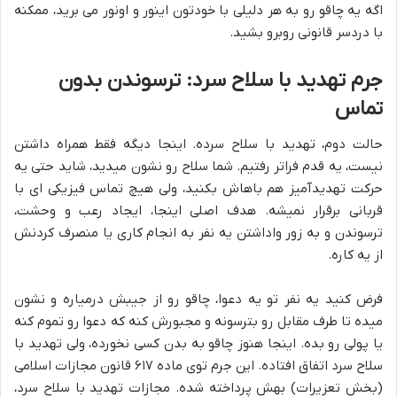
اگه یه چاقو رو به هر دلیلی با خودتون اینور و اونور می برید، ممکنه
با دردسر قانونی روبرو بشید.
جرم تهدید با سلاح سرد: ترسوندن بدون
تماس
حالت دوم، تهدید با سلاح سرده. اینجا دیگه فقط همراه داشتن
نیست، یه قدم فراتر رفتیم. شما سلاح رو نشون میدید، شاید حتی یه
حرکت تهدیدآمیز هم باهاش بکنید، ولی هیچ تماس فیزیکی ای با
قربانی برقرار نمیشه. هدف اصلی اینجا، ایجاد رعب و وحشت،
ترسوندن و به زور واداشتن یه نفر به انجام کاری یا منصرف کردنش
از یه کاره.
فرض کنید یه نفر تو یه دعوا، چاقو رو از جیبش درمیاره و نشون
میده تا طرف مقابل رو بترسونه و مجبورش کنه که دعوا رو تموم کنه
یا پولی رو بده. اینجا هنوز چاقو به بدن کسی نخورده، ولی تهدید با
سلاح سرد اتفاق افتاده. این جرم توی ماده ۶۱۷ قانون مجازات اسلامی
(بخش تعزیرات) بهش پرداخته شده. مجازات تهدید با سلاح سرد،