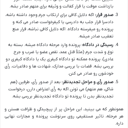
بازداشت موقت یا قرار کفالت و وثیقه برای متهم صادر بشه.
صدور قرار:
اگه دلایل کافی برای ارتکاب جرم وجود داشته باشه،
دادسرا قرار جلب به دادرسی یا کیفرخواست صادر می کنه و
پرونده رو میفرسته دادگاه. اگه دلایل کافی نباشه، قرار منع
تعقیب صادر میشه.
رسیدگی در دادگاه:
پرونده وارد مرحله دادگاه میشه. بسته به
نوع و شدت جرم (مثلاً قتل عمد، نقص عضو یا ضرب و جرح
عادی)، پرونده ممکنه تو دادگاه کیفری یک یا دادگاه کیفری دو
بررسی بشه. قضات با بررسی مدارک، شهادت ها و دفاعیات، رأی
خودشون رو صادر می کنن.
صدور رأی و مراحل تجدیدنظر:
بعد از صدور رأی، طرفین (هم
شاکی، هم متهم) می تونن اگه به رأی اعتراض دارن، درخواست
تجدیدنظر بدن تا پرونده تو دادگاه تجدیدنظر بررسی بشه.
همونطور که می بینید، این مراحل پر از پیچیدگی و ظرافت هستن و
هر مرحله، تاثیر مستقیمی روی سرنوشت پرونده و مجازات نهایی
داره.