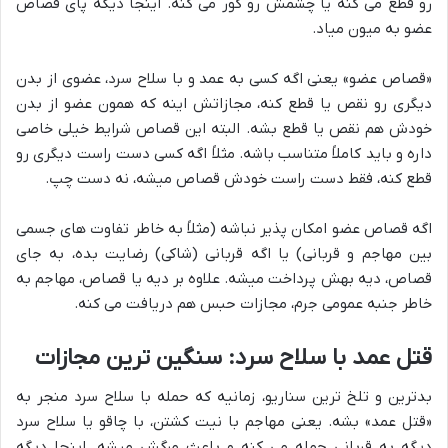
رو قطع می کنه یا چشمش رو کور می کنه. اینجا دیگه پای قصاص
عضو به میون میاد.
«قصاص عضو» یعنی اگه کسی به عمد و با سلاح سرد، عضوی از بدن
دیگری رو نقص یا قطع کنه، مجازاتش اینه که همون عضو از بدن
خودش هم نقص یا قطع بشه. البته این قصاص شرایط خیلی خاصی
داره و باید کاملاً متناسب باشه. مثلاً اگه کسی دست راست دیگری رو
قطع کنه، فقط دست راست خودش قصاص میشه، نه دست چپ.
اگه قصاص عضو امکان پذیر نباشه (مثلاً به خاطر تفاوت های جسمی
بین مهاجم و قربانی) یا اگه قربانی (شاکی) رضایت بده، به جای
قصاص، دیه بهش پرداخت میشه. علاوه بر دیه یا قصاص، مهاجم به
خاطر جنبه عمومی جرم، مجازات حبس هم دریافت می کنه.
قتل عمد با سلاح سرد: سنگین ترین مجازات
بدترین و تلخ ترین سناریو، زمانیه که حمله با سلاح سرد منجر به
«قتل عمد» بشه. یعنی مهاجم با نیت کشتن، با چاقو یا سلاح سرد
دیگه به قربانی حمله می کنه و باعث مرگش میشه. اینجا دیگه