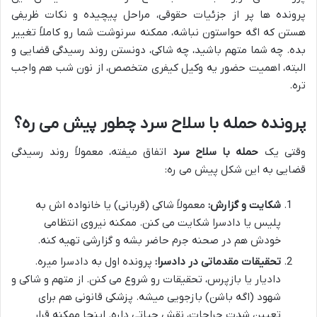
پرونده ها پر از جزئیات حقوقی، مراحل پیچیده و نکات ظریفی
هستن که اگه حواستون نباشه، ممکنه سرنوشت شما رو کاملاً تغییر
بده. چه شما متهم باشید، چه شاکی، دونستن روند رسیدگی قضایی و
البته، اهمیت حضور یه وکیل کیفری متخصص، از نون شب هم واجب
تره.
پرونده حمله با سلاح سرد چطور پیش می ره؟
وقتی یک
حمله با سلاح سرد
اتفاق میفته، معمولاً روند رسیدگی
قضایی به این شکل پیش می ره:
شکایت و گزارش:
معمولاً شاکی (قربانی) یا خانواده اش به
پلیس یا دادسرا شکایت می کنن. ممکنه نیروی انتظامی
خودش هم در صحنه جرم حاضر بشه و گزارشی تهیه کنه.
تحقیقات مقدماتی در دادسرا:
پرونده اول به دادسرا میره.
دادیار یا بازپرس، تحقیقات رو شروع می کنن. از متهم و شاکی و
شهود (اگه باشن) بازجویی میشه. پزشکی قانونی هم برای
تعیین شدت جراحات، نقش حیاتی داره. اینجا ممکنه قرار