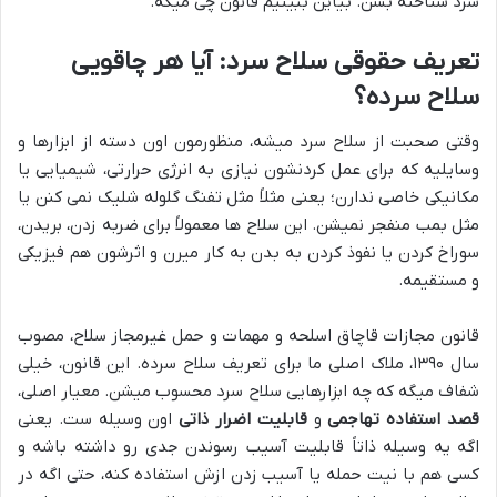
سرد شناخته بشن. بیاین ببینیم قانون چی میگه.
تعریف حقوقی سلاح سرد: آیا هر چاقویی
سلاح سرده؟
وقتی صحبت از سلاح سرد میشه، منظورمون اون دسته از ابزارها و
وسایلیه که برای عمل کردنشون نیازی به انرژی حرارتی، شیمیایی یا
مکانیکی خاصی ندارن؛ یعنی مثلاً مثل تفنگ گلوله شلیک نمی کنن یا
مثل بمب منفجر نمیشن. این سلاح ها معمولاً برای ضربه زدن، بریدن،
سوراخ کردن یا نفوذ کردن به بدن به کار میرن و اثرشون هم فیزیکی
و مستقیمه.
قانون مجازات قاچاق اسلحه و مهمات و حمل غیرمجاز سلاح، مصوب
سال ۱۳۹۰، ملاک اصلی ما برای تعریف سلاح سرده. این قانون، خیلی
شفاف میگه که چه ابزارهایی سلاح سرد محسوب میشن. معیار اصلی،
قصد استفاده تهاجمی
و
قابلیت اضرار ذاتی
اون وسیله ست. یعنی
اگه یه وسیله ذاتاً قابلیت آسیب رسوندن جدی رو داشته باشه و
کسی هم با نیت حمله یا آسیب زدن ازش استفاده کنه، حتی اگه در