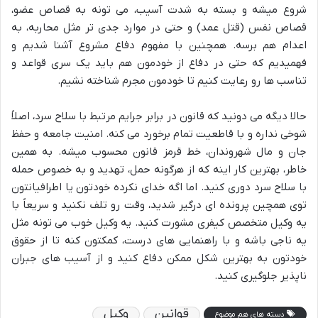
شروع میشه و بسته به شدت آسیب، می تونه به قصاص عضو،
قصاص نفس (قتل عمد) و حتی در موارد جدی تر مثل محاربه، به
اعدام هم برسه. همچنین با مفهوم دفاع مشروع آشنا شدیم و
فهمیدیم که حتی در دفاع از خودمون هم باید یک سری قواعد و
تناسب ها رو رعایت کنیم تا خودمون مجرم شناخته نشیم.
حالا دیگه می دونید که قانون در برابر جرایم مرتبط با سلاح سرد، اصلاً
شوخی نداره و با قاطعیت تمام برخورد می کنه. امنیت جامعه و حفظ
جان و مال شهروندان، خط قرمز قانون محسوب میشه. به همین
خاطر، بهترین کار اینه که از هرگونه حمل، تهدید و به خصوص حمله
با سلاح سرد دوری کنید. اما اگه خدای نکرده خودتون یا اطرافیانتون
توی همچین پرونده ای درگیر شدید، وقت رو تلف نکنید و سریعاً با
یه وکیل متخصص کیفری مشورت کنید. یه وکیل خوب می تونه مثل
یه ناجی باشه و با راهنمایی های درست، کمکتون کنه تا از حقوق
خودتون به بهترین شکل ممکن دفاع کنید و از آسیب های جبران
ناپذیر جلوگیری کنید.
قوانین
وکیل
دسته های هم موضوع