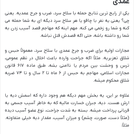
عمدی
یکی از رایج ترین نتایج حمله با سلاح سرد، ضرب و جرح عمدیه. یعنی
چی؟ یعنی یه نفر با چاقو یا هر سلاح سرد دیگه ای به شما حمله می
کنه و شما رو زخمی می کنه. مهم اینه که مهاجم قصد آسیب زدن به
شما رو داشته باشه، حتی اگه قصدش قتل نباشه.
مجازات اولیه برای ضرب و جرح عمدی با سلاح سرد، معمولاً حبس و
شلاق تعزیریه. مثلاً اگه جراحت وارده باعث اخلال در نظم عمومی،
ترس و وحشت بین مردم یا ناامنی بشه، طبق ماده ۶۱۷ قانون
مجازات اسلامی، مهاجم به حبس از ۶ ماه تا ۲ سال و تا ۷۴ ضربه
شلاق محکوم میشه.
علاوه بر این، یه بخش مهم دیگه هم وجود داره که اسمش دیه یا
ارش هست. دیه، جبران خسارت مالیه که به خاطر آسیب جسمی به
قربانی پرداخت میشه. بسته به شدت جراحت، نوع عضو آسیب دیده
(مثلاً دست، صورت، چشم) و میزان آسیب، مقدار دیه خیلی متفاوته.
مثلاً: