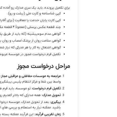
برای تکمیل پرونده، باید یک سری مدارک رو آماده کن
کپی شناسنامه و کارت ملی (پشت و رو).
کپی کارت پایان خدمت یا معافیت (برای آقایا
چند قطعه عکس پرسنلی (معمولاً ۴ قطعه عکس ۴*۳).
گواهی عدم سوءپیشینه (که باید از طریق پلیس +۱۰ دریافت
گواهی سلامت روان از پزشک اعصاب و روان یا
گواهی اشتغال به کار یا هر مدرکی که نیاز ش
تکمیل فرم درخواست مجوز در موسسه مربوط
مراحل درخواست مجوز
مراجعه به موسسات حفاظتی و مراقبتی مجاز:
ا
واسط بین شما و مرکز انتظام پلیس پیشگیر
تکمیل فرم درخواست:
تو موسسه، باید فرم ه
تحویل مدارک:
همه مدارکی که بالاتر گفتیم ر
پیگیری:
بعد از تحویل مدارک، موسسه درخواس
باشید. ممکنه نیاز به استعلام و بررسی های ا
زمان تقریبی فرآیند:
این فرآیند ممکنه بسته ب