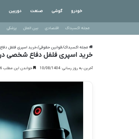
خودرو
گوشی
صنعت
دوربین
مجله اکسیداک
اقتصادی
بین الملل
پزشکی
ت
مجله اکسیداک
/
قوانین حقوقی
/
خرید اسپری فلفل دفاع 
خرید اسپری فلفل دفاع شخصی در ا
آخرین به روز رسانی: 10/08/1404
خواندن این مطلب 16 دقیقه زمان میبرد