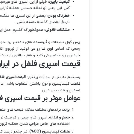
کیفیت پایین:
خیلی از این اسپری های غیرمجا
کنن. این یعنی تو لحظه حساس، ممکنه کارایی 
خطرناک بودن:
بعضی از این اسپری ها ممکنه
تاریخ انقضای گذشته داشته باشن.
مشکلات قانونی:
همونطور که گفتیم، حمل این 
پس گول تبلیغات و فروشنده های نامعتبر رو نخو
رسمی که اسامی اون ها رو می تونید از نیروی انت
خودتون رو تضمین می کنید و هم خیالتون از بابت قان
قیمت اسپری فلفل در ایرا
رسیدیم به یکی از سوالات پرتکرار:
قیمت اسپری فلف
غلظت کپسایسین و نوع پاشش، متفاوت باشه. اما ب
معقول و مشخصی دارن.
عوامل موثر بر قیمت اسپری ف
برند:
برندهای مختلف ممکنه قیمت های متفاوت
حجم و اندازه:
اسپری های جیبی و کوچیک تر مع
استفاده های خاص طراحی شدن، ممکنه گرون 
غلظت کپسایسین (OC%):
هر چقدر درصد کپسا