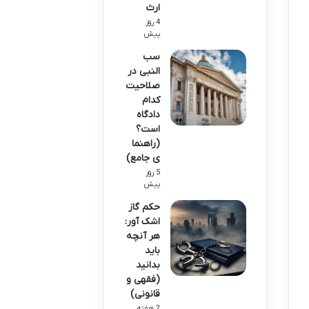
ارث
4 روز
پیش
سب
النبی در
صلاحیت
کدام
دادگاه
است؟
(راهنما
ی جامع)
5 روز
پیش
حکم گاز
اشک آور:
هر آنچه
باید
بدانید
(فقهی و
قانونی)
2 هفته