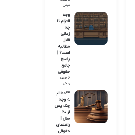
پیش
وجه
التزام تا
چه
زمانی
قابل
مطالبه
است؟ |
پاسخ
جامع
حقوقی
2 هفته
پیش
**مطالب
ه وجه
چک پس
از ۲۰
سال |
راهنمای
حقوقی