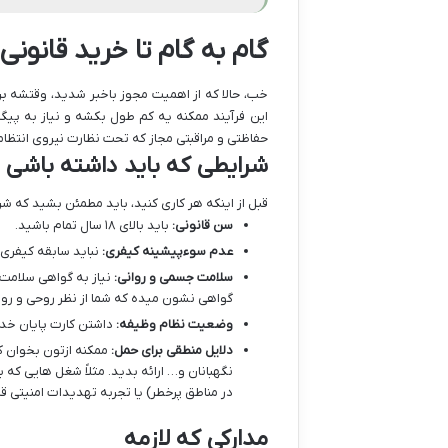
گام به گام تا خرید قانونی
خب، حالا که از اهمیت مجوز باخبر شدید، وقتشه بر
این فرآیند ممکنه یه کم طول بکشه و نیاز به پیگی
حفاظتی و مراقبتی مجاز که تحت نظارت نیروی انتظا
شرایطی که باید داشته باشی
قبل از اینکه هر کاری کنید، باید مطمئن بشید که شر
سن قانونی:
باید بالای ۱۸ سال تمام باشید.
عدم سوءپیشینه کیفری:
نباید سابقه کیفری 
سلامت جسمی و روانی:
نیاز به گواهی سلامت
گواهی نشون میده که شما از نظر روحی و روان
وضعیت نظام وظیفه:
داشتن کارت پایان خدم
دلایل منطقی برای حمل:
ممکنه ازتون بخوان که
نگهبانان و… ارائه بدید. مثلاً شغل هایی که 
در مناطق پرخطر) یا تجربه تهدیدات امنیتی ق
مدارکی که لازمه