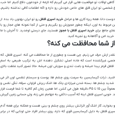
 گاهی اوقات تو موقعیت هایی قرار می گیریم که لازمه از خودمون دفاع کنیم. اما خب،
 شخصی تو ایران قلق های خاص خودش رو داره و اگه اطلاعات کافی نداشته باشیم،
دوست دانا، همه ریزه کاری ها و مراحل
خرید اسپری فلفل
رو تو ایران بهتون یاد بده. از
ین مربوط به اون، اینکه چطور مجوزش رو بگیریم و حتی از کجا نمونه های مجاز رو با
مای جامع برای
خرید اسپری فلفل با مجوز
هستید، جای درستی اومدید. تا آخرش با ما
رید امن و آگاهانه رو تجربه کنید.
از شما محافظت می کنه؟
ه انقدر ازش حرف می زنیم، چی هست و چطوری از ما محافظت می کنه. اسپری فلفل، که
خصی غیرکشنده است که ماده اصلی تشکیل دهنده اش یه ترکیب طبیعی به اسم
ل قرمز پیدا میشه و باعث تندی و سوزش اون میشه. حالا تصور کنید غلظت بالای
شید، ذرات کپسایسین به سرعت روی چشم ها، پوست و سیستم تنفسی اون اثر می
 شدید چشم ها، بسته شدن غیرارادی پلک ها، اشک ریزش فراوان، سرفه، تنگی نفس و
حتی حالت تهوع بشه. این علائم موقتی هستن و معمولاً بین ۱۵ تا ۴۵ دقیقه طول می کشن، اما همین زمان کم کافیه تا شما فرصت فرار
د. خوبی اسپری فلفل اینه که آسیب دائمی به مهاجم نمی زنه، ولی حسابی زمین گیرش
 بخواید، گاز اشک آور اثراتش بیشتر روی چشم و بینی هست و ممکنه برای همه آدم
سپری فلفل به دلیل کپسایسین قوی که داره، روی بیشتر افراد حتی اونایی که در برابر