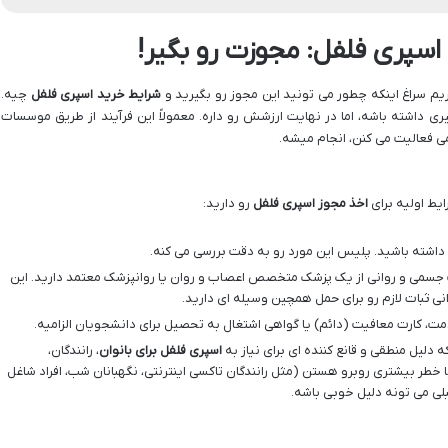
 اسپری فلفل: مجوزت رو بگیر!
یم سراغ اینکه چطور می تونید این مجوز رو بگیرید و
شرایط خرید اسپری فلفل
چیه.
ری داشته باشه، اما در نهایت ارزشش رو داره. معمولاً این فرآیند از طریق موسسات
می فعالیت می کنن، انجام میشه.
ایط اولیه برای
اخذ مجوز اسپری فلفل
رو دارید:
داشته باشید. پلیس این مورد رو به دقت بررسی می کنه.
 جسمی و روانی از یک پزشک متخصص اعصاب و روان یا روانپزشک معتمد دارید. این
ی ثبات لازم رو برای حمل همچین وسیله ای دارید.
ت، کارت معافیت (دائم) یا گواهی اشتغال به تحصیل برای دانشجویان الزامیه.
 دلیل منطقی و قانع کننده ای برای نیاز به
اسپری فلفل برای بانوان
، رانندگان،
با خطر بیشتری روبرو هستن (مثل رانندگان تاکسی اینترنتی، نگهبانان شب، افراد شاغل
بلی می تونه دلیل خوبی باشه.