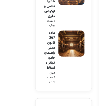
شماره
تماس و
لوکیشن
دقیق
3 هفته
پیش
ماده
267
قانون
مدنی –
راهنمای
جامع
تهاتر و
اسقاط
دین
3 هفته
پیش