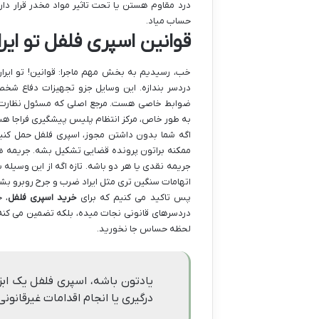
درد مقاوم هستن یا تحت تاثیر مواد مخدر قرار دار
حساب میاد.
قوانین اسپری فلفل تو ایرا
خب، رسیدیم به بخش مهم ماجرا: قوانین! تو ایرا
دردسر بندازه. این وسایل جزو تجهیزات دفاع ش
ضوابط خاصی هست. مرجع اصلی که مسئول نظارت و ص
به طور خاص، مرکز انتظام پلیس پیشگیری فراجا ه
اگه شما بدون داشتن مجوز، اسپری فلفل حمل کنی
ممکنه براتون پرونده قضایی تشکیل بشه. جریمه ه
جریمه نقدی یا هر دو باشه. تازه اگه از این وسیله 
اتهامات سنگین تری مثل ایراد ضرب و جرح روبرو بش
پس تاکید می کنیم که برای
خرید اسپری فلفل
، ح
دردسرهای قانونی نجات میده، بلکه تضمین می کنه ک
لحظه حساس جا نخورید.
یادتون باشه، اسپری فلفل یک ابز
درگیری یا انجام اقدامات غیرقانو