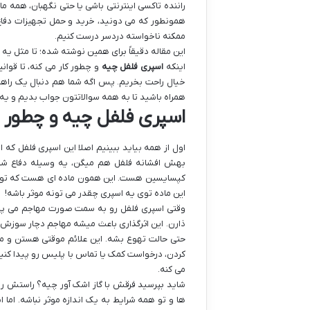
راننده تاکسی اینترنتی باشی یا حتی نگهبان، همه ما
همونطور که می دونید، خرید و حمل تجهیزات دفاع
ممکنه ناخواسته دردسر درست کنیم.
این مقاله دقیقاً برای همین نوشته شده؛ تا مثل یه 
اینکه
اسپری فلفل چیه
و چطور کار می کنه، تا قوان
خیال راحت بخریم. پس اگه شما هم دنبال یک راهن
همراه باشید تا به همه سوالاتتون جواب بدیم و یه خ
اسپری فلفل چیه و چطور 
اول از همه بیاید ببینیم اصلا این اسپری فلفل ک
بهش افشانه فلفل هم میگن، یه وسیله دفاع ش
کپسایسین هست. این همون ماده ای هست که تو فلف
این ماده توی یه اسپری چقدر می تونه موثر باشه!
وقتی اسپری فلفل رو به سمت صورت مهاجم می پا
ذارن. این اثرگذاری باعث میشه مهاجم دچار سوزش
کردن، درخواست کمک یا تماس با پلیس رو پیدا کنی
می کنه.
شاید بپرسید فرقش با گاز اشک آور چیه؟ راستش رو
ها و تو همه شرایط به یک اندازه موثر نباشه. اما ا