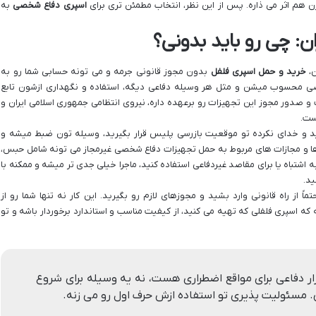
ن هم اثر می ذاره. پس از این نظر، انتخاب مطمئن تری برای
اسپری دفاع شخصی
به
ن: چی رو باید بدونی؟
ن،
خرید و حمل اسپری فلفل
بدون مجوز قانونی جرمه و می تونه حسابی شما رو به
خصی محسوب میشن و مثل هر وسیله دفاعی دیگه، استفاده و نگهداری ازشون تابع
دور مجوز این تجهیزات رو برعهده داره، نیروی انتظامی جمهوری اسلامی ایران و
ست.
د و خدای نکرده تو موقعیت بازرسی پلیس قرار بگیرید، وسیله تون ضبط میشه و
ا و مجازات های مربوط به حمل تجهیزات دفاع شخصی غیرمجاز می تونه شامل حبس،
به اشتباه یا برای مقاصد غیردفاعی استفاده کنید، ماجرا خیلی جدی تر میشه و ممکنه با
ید.
تماً از راه قانونی وارد بشید و مجوزهای لازم رو بگیرید. این کار نه تنها شما رو از
ه اسپری فلفلی که تهیه می کنید، از کیفیت مناسب و استاندارد برخوردار باشه و تو
ار دفاعی برای مواقع اضطراری هست، نه یه وسیله برای شروع
نی. مسئولیت پذیری تو استفاده ازش حرف اول رو می زنه.