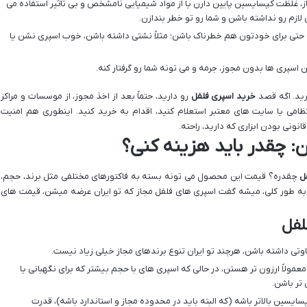
ز، غلظت کپسایسین پایین دارن یا از مواد شیمیایی نامشخص و بی تاثیر استفاده می
لازم رو نداشته باشن و شما رو تو خطر بندازن.
 حتی برای خودتون هم خطرناک باشن؛ مثلاً نشتی داشته باشن، خوب اسپری نشن یا
اسپری ها بدون مجوز، جرمه و می تونه شما رو گرفتار کنه.
رید. اگه قصد
خرید اسپری فلفل
رو دارید، حتماً بعد از اخذ مجوز، از موسسات و مراکز
ظامی یا سایت های معتبر استعلام کنید، اقدام به خرید کنید. اینطوری هم امنیت
ونی بودن ابزاری که دارید، راحته.
ن: چقدر باید هزینه کنی؟
ل
چقدره؟ قیمت این محصول می تونه بسته به فاکتورهای مختلفی مثل برند، حجم،
ه طور کلی، میشه گفت اسپری های فلفل مجاز که تو ایران عرضه میشن، قیمت های
لفل
ی داشته باشن، هرچند تو ایران تنوع برندهای مجاز خیلی زیاد نیست.
مولاً ارزون تر هستن، در حالی که اسپری های با حجم بیشتر که برای نگهبانی یا
تر باشن.
یسین بالاتر باشه (که البته باید در محدوده مجاز و استاندارد باشه)، قدرت