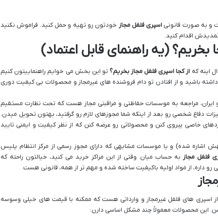
حت و به صورت قانونی
اسپری فلفل مجاز
خودتون رو تهیه و حمل کنید. فراموش نکنید
 تمدیدش اقدام کنید.
 بخریم؟ (یه راهنمای قابل اعتماد)
ل اینه که
از کجا اسپری فلفل مجاز بخریم؟
تو این بخش می خوایم راهنماییتون کنیم
اشته باشید و از افتادن تو دام فروشنده های غیرمجاز و محصولات بی کیفیت دوری
 ایران، مراجعه به موسسات حفاظتی و مراقبتی مجاز هست که تحت نظارت مستقیم
زات دفاع شخصی رو بعد از اینکه شما مجوزهای لازم رو گرفتید، بهتون تحویل میدن.
های خاصی پیروی کنن و محصولاتی رو عرضه کنن که از نظر کیفیت و ایمنی تایید
هش اشاره شده) و یا موسسات مشابهی که دارای مجوز رسمی از مرکز انتظام پلیس
 فلفل مجاز
به حساب میان. وقتی از این مراکز خرید می کنید، خیالتون راحته که
رو داره، از مواد اولیه باکیفیت ساخته شده و مهم تر از همه، قانونی هست.
مجاز
 پر از اسپری های فلفل غیرمجاز و وارداتی هست که ممکنه با قیمت های خیلی وسوسه
بشن. این محصولات معمولاً چند مشکل اساسی دارن: