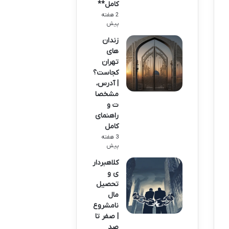
کامل**
2 هفته
پیش
زندان
های
تهران
کجاست؟
| آدرس،
مشخصا
ت و
راهنمای
کامل
3 هفته
پیش
کلاهبردار
ی و
تحصیل
مال
نامشروع
| صفر تا
صد