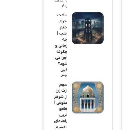
15 ساعت
پیش
ساعت
اجرای
حکم
جلب |
چه
زمانی و
چگونه
اجرا می
شود؟
3 روز
پیش
سهم
ارث زن
از شوهر
متوفی |
جامع
ترین
راهنمای
تقسیم