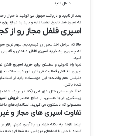
دنبال کنید.
بعد از تایید و دریافت مجوز، می تونید با خیال را
که مجوز شما تاریخ انقضا داره و باید به موقع برای
اسپری فلفل مجاز رو از کجا
حالا که مراحل اخذ مجوز رو فهمیدیم، مهم ترین سوا
که چطوری یه
خرید اسپری فلفل
مطمئن و قانونی د
کنید.
تنها راه قانونی و مطمئن برای
خرید اسپری فلفل
تو
نیروی انتظامی فعالیت می کنن. این موسسات، تجهی
دلیلش هم واضحه: این موسسات باید از استاندارد
شده باشن.
مثلاً، موسساتی مثل مهرناجی (که در بریف شما ب
پیشگیری فراجا هستن، از منابع معتبر
فروش اسپری
محصولی که دستتون می گیرید، استانداردهای داخلی 
تفاوت اسپری های مجاز و غیر
اینجا لازمه یه نکته مهم رو یادآوری کنیم: بازار
کننده یا حتی با ادعاهای دروغین، به شما فروخته 