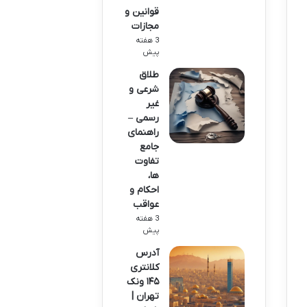
قوانین و
مجازات
3 هفته
پیش
طلاق
شرعی و
غیر
رسمی –
راهنمای
جامع
تفاوت
ها،
احکام و
عواقب
3 هفته
پیش
آدرس
کلانتری
۱۴۵ ونک
تهران |