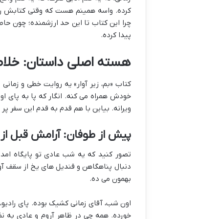
کرده. واسه همینم هست که وقتی کتابش ر
چرا این کتاب تا این حد ارزشمنده؛ چون حاص
پیدا کرده.
هسته اصلی داستان: خلاصه
کتاب «بم، زیر آوار» یه روایت خطی و زمانی د
خودش همراه می کنه. انگار که پا به پای او
ویرانه. بیاین با هم قدم به قدم این سفر پر ا
پیش از طوفان: آرامش قبل از
تصور کنید که یه شب عادی تو پایگاه امد
دنبال پناهگاهن و قندیل های یخ از سقف آوی
بهمون می ده.
اون شب، آقای زمانی کشیک بوده. پای رادیو، 
خورده. همه چی در ظاهر آروم و عادی به ن