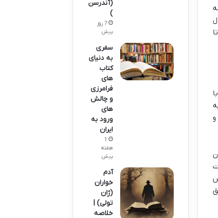
(آندرسن
ه
)
ل
7 روز
ا
پیش
سفری
به دنیای
کتاب
های
فرامرزی
نگ رو با
و چالش
ه
های
و
ورود به
ایران
1
هفته
ن
پیش
ت
آدم
س
خواران
ق
(ژان
تولی) |
خلاصه