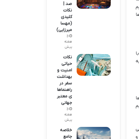
صد |
م
نکات
ا
کلیدی
(مهسا
میرزایی)
3
هفته
پیش
ا
نکات
ه
حیاتی
امنیت و
بهداشت
سفر در
راهنماها
ی معتبر
ا
جهانی
م
3
هفته
پیش
ی
خلاصه
و
جامع