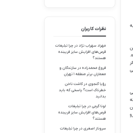
ه
نظرات کاربران
مهراد سهراب نژاد
در
چرا تبلیغات
ن
قرص‌های افزایش سایز فریبنده
.
هستند؟
ر
فروغ محمدزاده
در
سازندگان و
ی
معماران برتر منطقه ۱ تهران
رؤیا گنجوی
در
کاشت ناخن
خطرناک است؟ پاسخی که باید
ی
بدانید
ه
لونا گرجی
در
چرا تبلیغات
ن
قرص‌های افزایش سایز فریبنده
و
هستند؟
سروناز اصغری
در
چرا تبلیغات