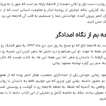
 روایت دست اول و تکان دهنده از فاجعه زلزله بم است که شهر را به ویران
 یک گزارش، بلکه تجلیلی از روحیه ایثار و مقاومت انسانی است که از د
ل احمر بیرون آمده. خواندنش شما را مستقیم به قلب آن فاجعه می برد ت
دیک حس کنید.
 بم از نگاه امدادگر
هنوز صدای زلزله بم توی گوش خیلی ها هست. یه فاجعه تلخ که تو صبح یه روز سرد دی ماه ۱۳۸۲، یه شهر قش
همه ما موند. تو این هیاهو و درد، خیلی ها سعی کردن این تجربه رو ب
گرفته تا داستان و شعر. اما بین همه این ها، یه کتاب هست که حال 
: «بم، زیر آوار» نوشته محمود زمانی.
مود زمانی، خودش یکی از امدادگرای جمعیت هلال احمر بوده که از همو
 بم حضور داشته. یعنی اون چیزی که می خونیم، فقط یه داستان یا روای
 واقعی یه آدمیه که لحظه به لحظه فاجعه رو با گوشت و پوستش لم
ه معرفی ساده، بلکه یه خلاصه کامل و تحلیلی از این کتاب باشه تا با عم
شیم.