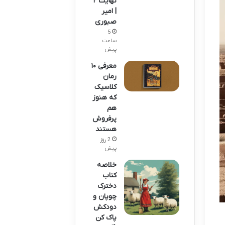
نهایت ۲
| امیر
صبوری
5
ساعت
پیش
معرفی ۱۰
رمان
کلاسیک
که هنوز
هم
پرفروش
هستند
2 روز
پیش
خلاصه
کتاب
دخترک
چوپان و
دودکش
پاک کن