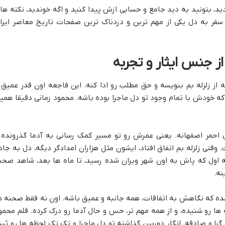
د، بتونید یه دید جامع و حسابی ازش پیدا کنید و اگه خوندید، نکته ها
فر به دل یکی از مهم ترین و دردناک ترین صفحات تاریخ معاصر ایرا
از جنس ایثار و تجربه
ه از زلزله بم بنویسه و حق مطلب رو ادا کنه. این فاجعه اون قدر عمیق 
ه خودش با تمام وجود تو دل ماجرا بوده باشه. محمود زمانی دقیقا همی
 احمر اصفهانه. یعنی عمرش رو تو مسیر کمک رسانی به آدما گذرونده 
قتی زلزله بم اتفاق افتاد، ایشون مثل هزاران امدادگر دیگه، دل به جاد
 اول که پاش به اون شهر ویران شده رسید، تا ماه ها بعد، شاهد صحن
نه.
ده که نگاهش به اتفاقات، همه جانبه و عمیق باشه. اون نه فقط صحنه ه
ها رو شنیده، و از همه مهم تر، حس و حال آدما رو درک کرده. قلم محمو
 گرا و صادقه. انگار دوربین گذاشته تو دل ماجرا و تک تک لحظه ها رو ثب