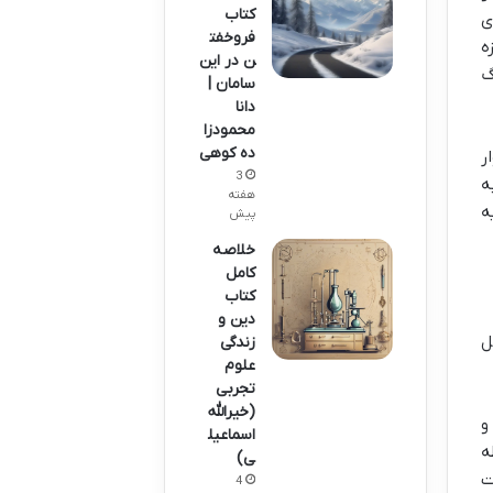
کتاب
ی
فروخفت
ه
ن در این
گ
سامان |
دانا
محمودزا
ده کوهی
ر
3
ه
هفته
ه
پیش
خلاصه
کامل
کتاب
دین و
نی مثل
زندگی
علوم
تجربی
(خیرالله
و
اسماعیل
ه
ی)
ت
4