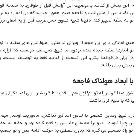
بشه. این بخش از کتاب، با توصیف این آرامش قبل از طوفان، یه مقدمه قو
این تضاد بین آرامش شب و فاجعه صبح، همون چیزیه که دل آدم رو به لرز
تو یه لحظه تغییر کنه. دقیقا شبیه همون حس غریب قبل از یه اتفاق بزر
 هیچ آمادگی برای این حجم از ویرانی نداشتن. آمبولانس های سفید با نوا
 تو انبارها منظم چیده شده بودن، اما هیچ کس نمی دونست که قراره ب
ریخ ایران فراخوانده بشن. این قسمت از کتاب، فقط یه توصیف نیست، ی
ل پیش بینی باشه.
ا ابعاد هولناک فاجعه
صبح پنجم دی ماه ۱۳۸۲، خبر مثل بمب تو کشور صدا کرد: زلزله تو بم! اون هم با قدرت ۶.۶ ریشتر. برای امدادگرا
می که با بقیه فرق داشت.
ادن، هیچ وسایل شخصی یا لباس امدادی نداشتن. ماموریت اونقدر مهم 
ن چیزا نبوده. رادیو برنامه های عادیش رو قطع کرده بود و لحظه به لحظ
د تو راه تصمیم می گیره که بدون معطلی به حرکت ادامه بدن و تو جمعی