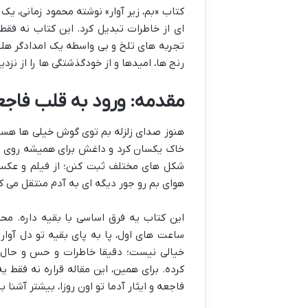
کتاب «بم، زیر آوار» نوشته محمود زمانی، یک
ای از خاطرات تبدیل کرد. این کتاب نه فقط
تجربه های تلخ و بی واسطه یک امدادگر هلا
رنج ها، امیدها و از خودگذشتگی ها را از نز
مقدمه: ورود به قلب فاجعه
خاک یکسان کرد و داغش برای همیشه روی دل 
شکل های مختلف ثبت کنن؛ از فیلم و عکس 
هوای بم رو جور دیگه ای به آدم منتقل می کنه
این کتاب یه فرق اساسی با بقیه داره. مح
ساعت های اول، پا به پای بقیه تو دل آوار
خیالی نیست؛ دقیقا خاطرات و حس و حال
کرده. برای همین، این مقاله قراره نه فقط ی
فاجعه و ایثار آدما تو اون روزا، بیشتر آشنا ب