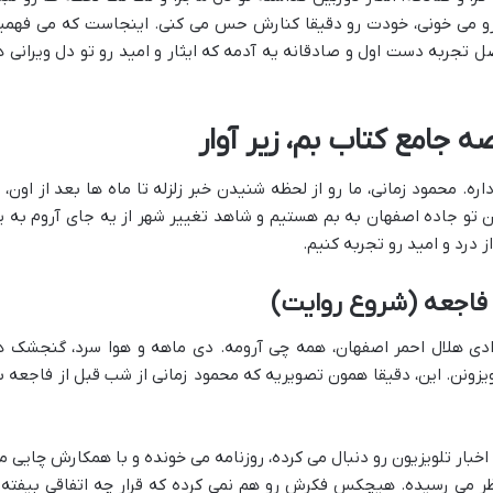
و می خونی، خودت رو دقیقا کنارش حس می کنی. اینجاست که می فهمی
ل تجربه دست اول و صادقانه یه آدمه که ایثار و امید رو تو دل ویرانی ه
 جامع کتاب بم، زیر آوار
اره. محمود زمانی، ما رو از لحظه شنیدن خبر زلزله تا ماه ها بعد از اون، ب
ن تو جاده اصفهان به بم هستیم و شاهد تغییر شهر از یه جای آروم به ی
ز درد و امید رو تجربه کنیم.
 فاجعه (شروع روایت)
ادی هلال احمر اصفهان، همه چی آرومه. دی ماهه و هوا سرد، گنجشک ه
زونن. این، دقیقا همون تصویریه که محمود زمانی از شب قبل از فاجعه ب
اخبار تلویزیون رو دنبال می کرده، روزنامه می خونده و با همکارش چایی م
ظر می رسیده. هیچکس فکرش رو هم نمی کرده که قرار چه اتفاقی بیفته 