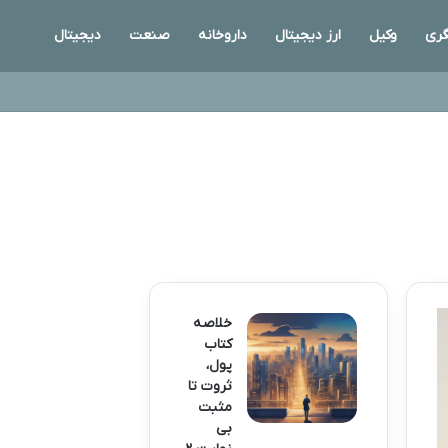
ری
وکیل
ارز دیجیتال
داروخانه
صنعت
دیجیتال
خلاصه
کتاب
پول،
ثروت تا
مثبت
بی