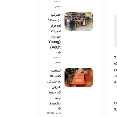
هفته
پیش
معرفی
نویسندگ
ان برتر
ادبیات
جوانان
(Young
Adult)
4
و
هفته
پیش
ی
ن
لیست
ا
کتاب‌ها
ی صوتی
ه
خارجی
که حتما
باید
ن
بشنوید
و
10/04/1405