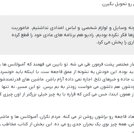
 رو تحویل بگیرن.
گونه وسایل و لوازم شخصی و لباس امدادی نداشتیم. ماموریت
ها فکر نکرده بودیم. رادیو هم برنامه های عادی خود را قطع کرده
ری را پخش می کرد.
اهار مختصر پشت فرمون طی می شه. تو نایین می فهمند که آمبولانس ها ر
ید بوده. این خودش یه نشونه از عمق فاجعه ست. با اینکه باید خونسرد
جاده و خبرهای تلخ، اجازه نمی داده آرام باشن. ماشین های قدرتمندشو
دشون هم دلشون می خواست زودتر به بم برسن. تو این مسیر، نه تنها ب
 همون ابتدا، حس می کنن که قراره با یه چیز خیلی بزرگتر از اون چیزی ک
اد فاجعه رو براشون روشن تر می کنه. مردم نگران، آمبولانس ها و ماشی
 شن، همه چیز بوی یک بحران جدی رو می ده. این بخش از کتاب، مخاطب ر
.