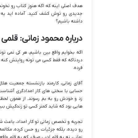
هدف اصلی اینه که اگه هنوز کتاب رو نخوندی
جدیدی رو توش کشف کنید. آماده اید یه س
داشته باشیم؟
درباره محمود زمانی: قلمی 
اگه بخوایم واقع بین باشیم، هر کی نمی تون
دردناکه که فقط کسی می تونه روایتش کنه ک
فرده.
آقای زمانی، کارمند بازنشسته جمعیت هلال
حسابی با سختی های کار امدادگری آشناست. و
زد و خودش رو به بم رسوند. از همون لحظه
هایی بود که شاید کمتر کسی تو زندگیش ببی
تجربه و تخصص زمانی تو کار امداد، باعث ش
رو دیده، بلکه جزئیات رو حس کرده، مکالمه 
زمانی، نه یه قلم ادبی صرف، که یه قلم واقع