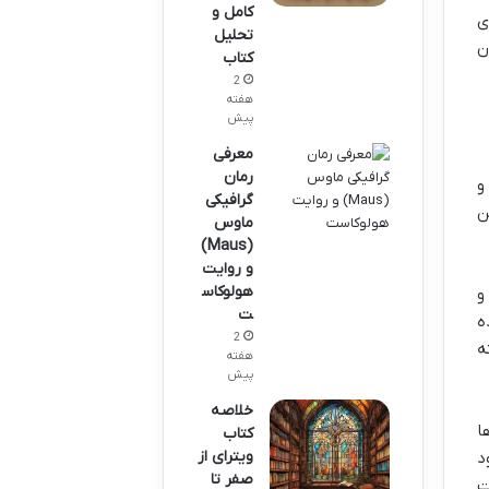
کامل و
ی
تحلیل
ن
کتاب
2
هفته
پیش
معرفی
رمان
و
گرافیکی
ن
ماوس
(Maus)
و روایت
هولوکاس
و
ت
ه
2
ه
هفته
پیش
خلاصه
ا
کتاب
ویترای از
د
صفر تا
ت