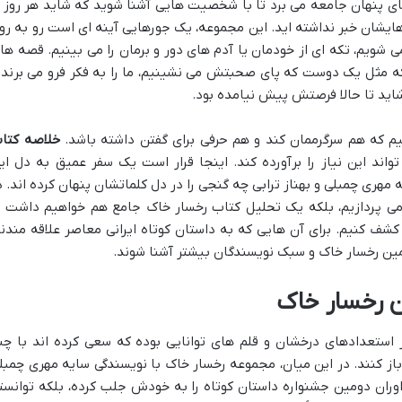
ی پنهان جامعه می برد تا با شخصیت هایی آشنا شوید که شاید هر روز ا
ایشان خبر نداشته اید. این مجموعه، یک جورهایی آینه ای است رو به رو
ی شویم، تکه ای از خودمان یا آدم های دور و برمان را می بینیم. قصه ها
که مثل یک دوست که پای صحبتش می نشینیم، ما را به فکر فرو می برند 
شاید تا حالا فرصتش پیش نیامده بود.
م که هم سرگرممان کند و هم حرفی برای گفتن داشته باشد.
خلاصه کتا
اند این نیاز را برآورده کند. اینجا قرار است یک سفر عمیق به دل ای
هری چمبلی و بهناز ترابی چه گنجی را در دل کلماتشان پنهان کرده اند. د
می پردازیم، بلکه یک تحلیل کتاب رخسار خاک جامع هم خواهیم داشت ت
م کشف کنیم. برای آن هایی که به داستان کوتاه ایرانی معاصر علاقه مندند
مین رخسار خاک و سبک نویسندگان بیشتر آشنا شوند.
ن رخسار خاک
ز استعدادهای درخشان و قلم های توانایی بوده که سعی کرده اند با چن
ز کنند. در این میان، مجموعه رخسار خاک با نویسندگی سایه مهری چمبل
داوران دومین جشنواره داستان کوتاه را به خودش جلب کرده، بلکه توانست