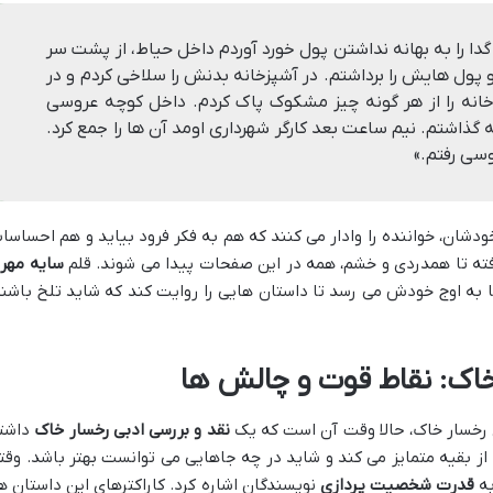
دا را به بهانه نداشتن پول خورد آوردم داخل حیاط، از پشت سر
 و پول هایش را برداشتم. در آشپزخانه بدنش را سلاخی کردم و در
خانه را از هر گونه چیز مشکوک پاک کردم. داخل کوچه عروسی
 گذاشتم. نیم ساعت بعد کارگر شهرداری اومد آن ها را جمع کرد.
سی رفتم.»
دشان، خواننده را وادار می کنند که هم به فکر فرود بیاید و هم احساسا
رفته تا همدردی و خشم، همه در این صفحات پیدا می شوند. قلم
سایه مهر
 به اوج خودش می رسد تا داستان هایی را روایت کند که شاید تلخ باشند
خاک: نقاط قوت و چالش ها
ی رخسار خاک، حالا وقت آن است که یک
نقد و بررسی ادبی رخسار خاک
داشت
از بقیه متمایز می کند و شاید در چه جاهایی می توانست بهتر باشد. وقت
به
قدرت شخصیت پردازی
نویسندگان اشاره کرد. کاراکترهای این داستان ها