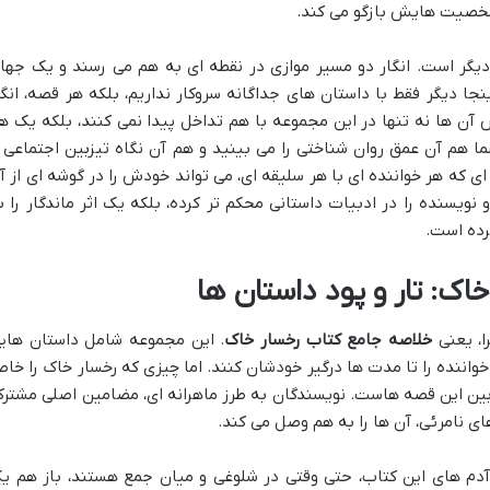
 شخصیت هایش بازگو می کند.
دیگر است. انگار دو مسیر موازی در نقطه ای به هم می رسند و یک جها
نجا دیگر فقط با داستان های جداگانه سروکار نداریم، بلکه هر قصه، انگا
ن ها نه تنها در این مجموعه با هم تداخل پیدا نمی کنند، بلکه یک ه
ا هم آن عمق روان شناختی را می بینید و هم آن نگاه تیزبین اجتماعی ر
ه هر خواننده ای با هر سلیقه ای، می تواند خودش را در گوشه ای از آ
 نویسنده را در ادبیات داستانی محکم تر کرده، بلکه یک اثر ماندگار را ب
ده است.
اک: تار و پود داستان ها
ا، یعنی
خلاصه جامع کتاب رخسار خاک
. این مجموعه شامل داستان های
واننده را تا مدت ها درگیر خودشان کنند. اما چیزی که رخسار خاک را خا
ین این قصه هاست. نویسندگان به طرز ماهرانه ای، مضامین اصلی مشترک
های نامرئی، آن ها را به هم وصل می کند.
آدم های این کتاب، حتی وقتی در شلوغی و میان جمع هستند، باز هم ی