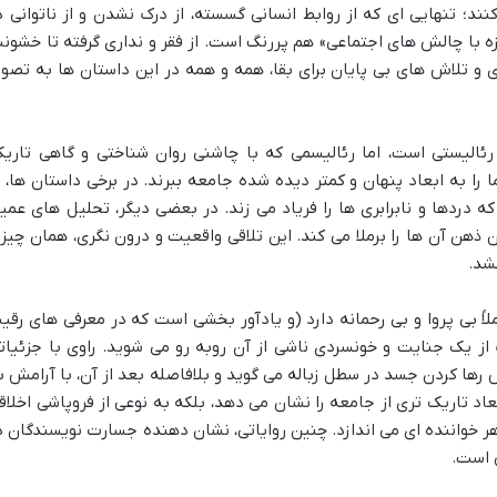
؛ تنهایی ای که از روابط انسانی گسسته، از درک نشدن و از ناتوانی د
رزه با چالش های اجتماعی» هم پررنگ است. از فقر و نداری گرفته تا خشون
 و تلاش های بی پایان برای بقا، همه و همه در این داستان ها به تصوی
ئالیستی است، اما رئالیسمی که با چاشنی روان شناختی و گاهی تاریک
را به ابعاد پنهان و کمتر دیده شده جامعه ببرند. در برخی داستان ها، ب
ه دردها و نابرابری ها را فریاد می زند. در بعضی دیگر، تحلیل های عمی
ذهن آن ها را برملا می کند. این تلاقی واقعیت و درون نگری، همان چیز
شد.
ملاً بی پروا و بی رحمانه دارد (و یادآور بخشی است که در معرفی های رقی
از یک جنایت و خونسردی ناشی از آن روبه رو می شوید. راوی با جزئیات
 رها کردن جسد در سطل زباله می گوید و بلافاصله بعد از آن، با آرامش ب
اد تاریک تری از جامعه را نشان می دهد، بلکه به نوعی از فروپاشی اخلاق
هر خواننده ای می اندازد. چنین روایاتی، نشان دهنده جسارت نویسندگان د
ی است.