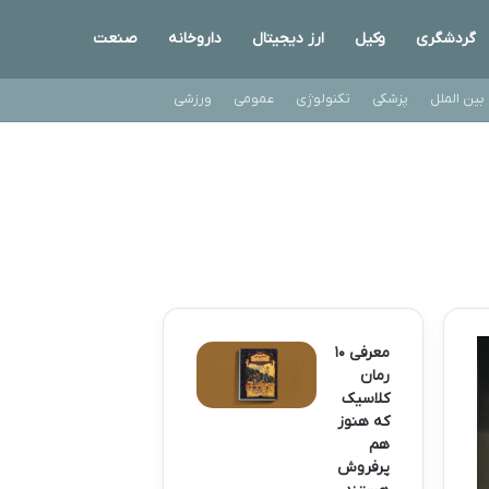
گردشگری
وکیل
ارز دیجیتال
داروخانه
صنعت
بین الملل
پزشکی
تکنولوژی
عمومی
ورزشی
معرفی ۱۰
رمان
کلاسیک
که هنوز
هم
پرفروش