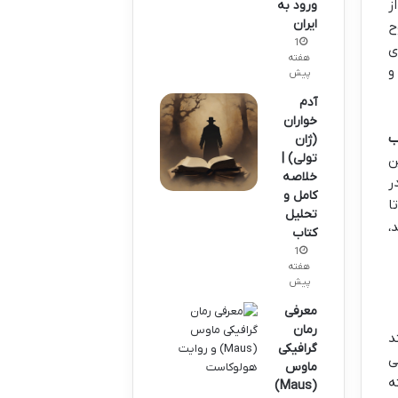
ز
ورود به
ایران
ح
1
ی
هفته
و
پیش
آدم
خواران
ب
(ژان
تولی) |
ن
خلاصه
ر
کامل و
ا
تحلیل
،
کتاب
1
هفته
پیش
معرفی
رمان
د
گرافیکی
ی
ماوس
ه
(Maus)