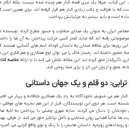
 این کتاب، صرفاً یک سری قصه کنار هم چیده شده نیست؛ بلکه انگار ه
ست که با ظرافت و دقت زیادی کنار هم قرار گرفته اند. برای همین است ک
 ساده است و باید بیشتر به جزئیاتش پرداخت.
معاصر ایران به عنوان یک صدای متفاوت و جسور مطرح کرده. نویسنده ه
 موضوعاتی رفته اند که شاید کمتر کسی جرئت پرداختن به آن ها را داشت
 این روزها برای علاقه مندان به داستان کوتاه، اسم های آشنایی هستند ک
صه حضور داشته اند. رخسار خاک را می توان اوج همکاری و هم فکری این د
تأثیرگذار خلق کرده اند. این مقاله تلاش می کند تا با ارائه
خلاصه کتا
ه، عمق و ارزش این اثر را برای شما روشن کند.
ترابی: دو قلم و یک جهان داستانی
 کنار هم می شنویم، ناخودآگاه به یاد یک همکاری خلاقانه و پربار می افتی
شسته است. هر دوی این نویسندگان، قبل از این هم تجربه های موفقی د
دشان را دنبال می کردند. سایه مهری چمبلی با پرداختن به لایه ها
، غالباً فضایی روان شناختی و تأمل برانگیز خلق می کند. از طرفی، بهنا
 رویدادهای روزمره، داستان هایش را با رنگ و بوی واقع گرایی می آمیزد 