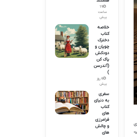
هستند
19
ساعت
پیش
خلاصه
کتاب
دخترک
چوپان و
دودکش
پاک کن
(آندرسن
)
6 روز
پیش
سفری
به دنیای
کتاب
های
فرامرزی
ی
و چالش
،
های