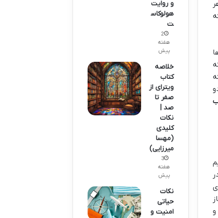
و روایت
ر
هولوکاس
ه
ت
2
هفته
پیش
ا
ه
خلاصه
ه
کتاب
ویترای از
و
صفر تا
ب
صد |
نکات
کلیدی
(مهسا
میرزایی)
3
م
هفته
ر
پیش
ی
نکات
ز
حیاتی
و
امنیت و