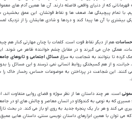
هرمانانی که از دنیای واقعی فاصله دارند. آن ها همین آدم های معمول
ینیم، با تمام پیچیدگی ها، ضعف ها و نقاط قوتشان. این عمق بخشیدن ب
کی بیشتری با آن ها پیدا کند و دردها و شادی هایشان را از نزدیک لم
 احساسات
هم از دیگر نقاط قوت است. کلمات با چنان مهارتی کنار هم چید
سات، همگی جان می گیرند و در مقابل چشم خواننده ظاهر می شوند. ای
کمک کرده تا بتوانند به شجاعت به سراغ
مسائل اجتماعی و تابوهای جامع
 خیانت، و از هم گسیختگی روابط انسانی نمی ترسند و این مسائل را بدو
 می کنند. این شجاعت در پرداختن به موضوعات حساس، رخسار خاک را ب
.
مونی
است. هر چند داستان ها از نظر سوژه و فضای روایی متفاوت اند، ام
مسیری که به نوعی به کندوکاو در انسان معاصر و چالش های او در جامع
یری می کند و هر بار یک پنجره جدید به روی او باز می کند. در بحث تازگ
که می توان با همین ابزارهای داستان نویسی سنتی، داستان هایی عمیق 