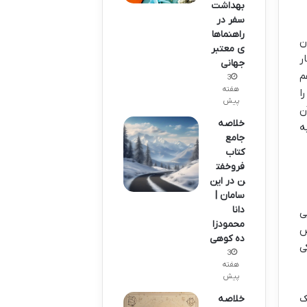
بهداشت
سفر در
راهنماها
ن
ی معتبر
ر
جهانی
م
3
هفته
ا
پیش
ن
خلاصه
ه
جامع
کتاب
فروخفت
ن در این
سامان |
دانا
ی
محمودزا
ص
ده کوهی
ی
3
هفته
پیش
ک
خلاصه