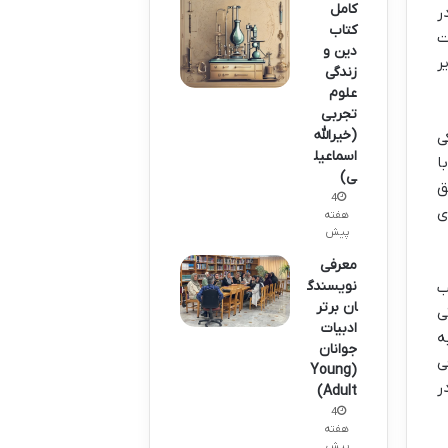
کامل
ر
کتاب
ت
دین و
ر
زندگی
علوم
تجربی
(خیرالله
ی
اسماعیل
ا
ی)
ق
4
ی
هفته
پیش
معرفی
نویسندگ
ب
ان برتر
ی
ادبیات
ه
جوانان
ی
(Young
ر
Adult)
4
هفته
پیش