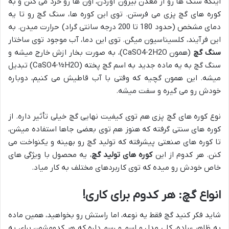
اینکه سنگ ها رو از معدن بیرون آوردن، اون ها رو خرد می کنن و به
کوره های گچ پزی می فرستن. توی این کوره ها، سنگ گچ رو تا یه
دمای مشخص (حدود 180 تا 200 درجه سانتی گراد) حرارت میدن. به
این فرآیند، کلسیناسیون میگن. توی این دما، آب موجود توی ساختار
سنگ گچ
(همون CaSO4·2H2O)، به صورت بخار ازش خارج میشه و
سنگ گچ به یه ماده جدید به اسم گچ پخته (CaSO4·½H2O) تبدیل
میشه. این همون گچیه که وقتی با آب قاطیش می کنیم، دوباره
خودش رو می گیره و سفت میشه.
نوع کوره های گچ پزی هم توی کیفیت نهایی گچ خیلی تأثیر داره. از
کوره های سنتی گرفته که هنوز هم توی بعضی جاها استفاده میشن،
تا کوره های صنعتی پیشرفته که تولید گچ رو بهینه و یکنواخت می
کنن. هر کدوم از این
کوره های تولید گچ
، یه محصول با ویژگی های
خاص خودش رو میده که توی کاربردهای مختلف به کار میاد.
انواع گچ: هر کدوم برای کاری!
شاید فکر کنید گچ فقط یه نوعه، اما راستش رو بخواهید، همین ماده
به ظاهر ساده، کلی مدل و اسم و رسم داره که هر کدومشون برای یه