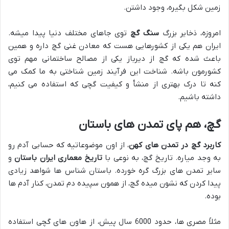
زمین شکل بگیره، وجود داشتن.
امروزه، ذخایر بزرگ
سنگ گچ
توی جاهای مختلف دنیا پیدا میشه.
ایران هم یکی از کشورهایی هست که معادن غنی گچ داره و همین
باعث شده که گچ از دیرباز یکی از مصالح ساختمانی مهم توی
کشورمون باشه. شناخت این فرآیند زمین شناختی به ما کمک می
کنه تا درک بهتری از منشأ و کیفیت گچی که استفاده می کنیم،
داشته باشیم.
گچ، هم پای تمدن های باستان
کاربرد گچ در تمدن های کهن
، از اون موضوعاتیه که حسابی آدم رو
به وجد میاره. تاریخ گچ، به نوعی با
تاریخ معماری ایران باستان
و
سایر تمدن های بزرگ گره خورده. باستان شناس ها شواهد زیادی
پیدا کردن که نشون میده گچ، از همون سپیده دم تمدن، کنار آدم ها
بوده.
مثلاً مصری ها، حدود 6000 سال پیش، از هاون های گچی استفاده