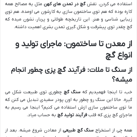
استفاده می کردن. نقش
گچ در تمدن های کهن
مثل یه مصالح همه
کاره بوده که هم توی ساختمون سازی به کارشون می اومده، هم توی
زیبایی شناسی و هنر. این تاریخچه طولانی و پربار، نشون میده که
گچ چقدر توی پیشرفت و شکل گیری تمدن بشری اهمیت داشته.
از معدن تا ساختمون: ماجرای تولید و
انواع گچ
از سنگ تا ملات: فرآیند گچ پزی چطور انجام
میشه؟
خب، تا اینجا فهمیدیم که
سنگ گچ
چطوری توی طبیعت شکل می
گیره. حالا این سنگ رو چطور به اون پودر سفیدی تبدیل می کنن که
ما توی ساختمون سازی ازش استفاده می کنیم؟ اینجا می رسیم به
ماجرای گچ پزی که قلب
فرآیند تولید گچ
به حساب میاد.
همه چی از استخراج
سنگ گچ طبیعی
از معادن شروع میشه. بعد از