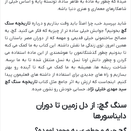
میده که چطور یه ماده به ظاهر ساده، تونسته پایه و اساس خیلی از
شاهکارهای معماری و هنری دنیا باشه.
شاید بپرسید خب، چرا اصلاً باید وقت بذاریم و درباره
تاریخچه سنگ
گچ
بخونیم؟ جوابش خیلی ساده تر از چیزیه که فکر می کنید. گچ، یه
مصالح ساختمونی خیلی قدیمی و مهمه که از دوران مصر باستان تا
همین امروز، توی زندگی ما نقش داشته. این کتاب به ما کمک می کنه
تا بدونیم چطور گذشتگانمون با هوشمندی از این ماده استفاده می
کردن و چطور دانش اونا نسل به نسل منتقل شده تا به ما برسه.
شناخت ریشه ها، همیشه به ما کمک می کنه تا آینده رو بهتر
بسازیم و راه های جدیدی برای استفاده از داشته های فعلیمون پیدا
کنیم. اینجاست که ارزش یه اثر جامع مثل کتاب
تاریخچه سنگ گچ
سید مهدی خلیلی نژاد
، حسابی خودش رو نشون میده.
سنگ گچ: از دل زمین تا دوران
دایناسورها
گچ چیه و چطوری به وجود اومده؟