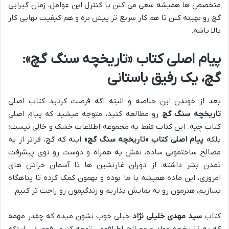
متخصص ها همیشه سعی می کنن با کنترل این عوامل، زمان گیرایی
گچ رو بهینه کنن تا هم کار سریع تر پیش بره و هم کیفیت نهایی کار
بالا باشه.
پیام اصلی کتاب «تاریخچه سنگ گچ»:
گچ، یک رفیق باستانی
بعد از خوندن این خلاصه و البته اگه فرصت کردید کتاب اصلی
تاریخچه سنگ گچ
رو مطالعه کنید، متوجه میشید که پیام اصلی
کتاب چیه. این کتاب فقط یه مجموعه اطلاعات خشک و خالی نیست؛
بلکه
پیام اصلی کتاب «تاریخچه سنگ گچ»
اینه که گچ، فراتر از یه
مصالح ساختمونی ساده، نقش یه همراه و دوست رو توی پیشرفت
تمدن بشر داشته. از دوران غارنشین ها تا آسمان خراش های
امروزی، این ماده همیشه با ما بوده و بهمون کمک کرده تا پناهگاه
بسازیم، هنرمون رو به نمایش بذاریم و زندگیمون رو راحت تر کنیم.
کتاب
سید مهدی خلیلی نژاد
خیلی خوب نشون میده که چقدر مهمه
که به تاریخچه مواد و مصالح اطرافمون توجه کنیم. فهمیدن اینکه