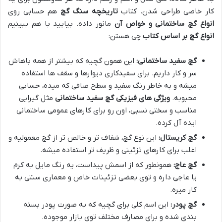
کار خاصی طراحی شدن. کتاب
تاریخچه سنگ گچ
هم حسابی روی
انواع گچ ساختمانی و خواص آن
مانور داده. بیایید با هم ببینیم
انواع گچ بر اساس کتاب
چی هستن:
گچ سفید ساختمانی:
این همون گچیه که بیشتر از همه باهاش
سر و کار داریم. برای سفیدکاری دیوارها و سقف ها استفاده
میشه و به خاطر رنگ سفید و سطح صافی که میده، حسابی
محبوبه.
ویژگی های فیزیکی گچ سفید ساختمانی
مثل گیرایی
مناسب و سختی نسبی، اون رو برای کارهای عمومی ساختمانی
ایده آل کرده.
گچ کریستال:
این نوع گچ، شفاف تر و خالص تر از گچ معمولیه و
اغلب برای کارهای تزئینی و ظریف تر استفاده میشه.
گچ عاج:
همونطور که از اسمش پیداست، یه رنگ مایل به کرم
یا عاجی داره و توی بعضی تزئینات خاص و معماری سنتی به
کار میره.
گچ پودر:
این اسم کلی برای گچیه که به صورت پودر بسته
بندی شده و برای مصارف مختلف توی بازار موجوده.