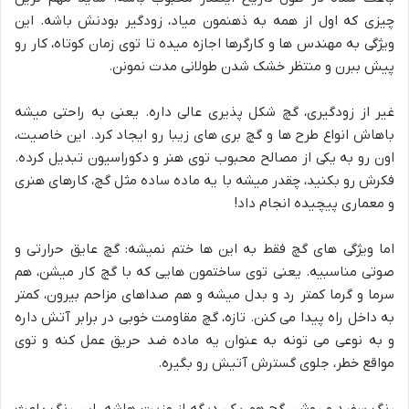
چیزی که اول از همه به ذهنمون میاد، زودگیر بودنش باشه. این
ویژگی به مهندس ها و کارگرها اجازه میده تا توی زمان کوتاه، کار رو
پیش ببرن و منتظر خشک شدن طولانی مدت نمونن.
غیر از زودگیری، گچ شکل پذیری عالی داره. یعنی به راحتی میشه
باهاش انواع طرح ها و گچ بری های زیبا رو ایجاد کرد. این خاصیت،
اون رو به یکی از مصالح محبوب توی هنر و دکوراسیون تبدیل کرده.
فکرش رو بکنید، چقدر میشه با یه ماده ساده مثل گچ، کارهای هنری
و معماری پیچیده انجام داد!
اما ویژگی های گچ فقط به این ها ختم نمیشه: گچ عایق حرارتی و
صوتی مناسبیه. یعنی توی ساختمون هایی که با گچ کار میشن، هم
سرما و گرما کمتر رد و بدل میشه و هم صداهای مزاحم بیرون، کمتر
به داخل راه پیدا می کنن. تازه، گچ مقاومت خوبی در برابر آتش داره
و به نوعی می تونه به عنوان یه ماده ضد حریق عمل کنه و توی
مواقع خطر، جلوی گسترش آتیش رو بگیره.