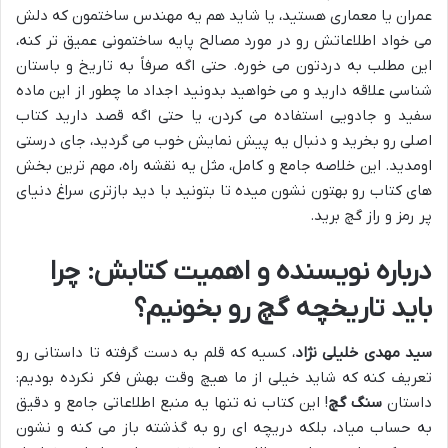
عمران یا معماری هستید، یا شاید هم یه مهندس ساختمون که دلش
می خواد اطلاعاتش رو در مورد مصالح پایه ساختمونی عمیق تر کنه،
این مطلب به دردتون می خوره. حتی اگه صرفاً به تاریخ و باستان
شناسی علاقه دارید و می خواهید بدونید اجداد ما چطور از این ماده
سفید و جادویی استفاده می کردن، یا حتی اگه قصد دارید کتاب
اصلی رو بخرید و دنبال یه پیش نمایش خوب می گردید، جای درستی
اومدید. این خلاصه جامع و کامل، مثل یه نقشه راه، مهم ترین بخش
های کتاب رو بهتون نشون میده تا بتونید با دید بازتری سراغ دنیای
پر رمز و راز گچ برید.
درباره نویسنده و اهمیت کتابش: چرا
باید تاریخچه گچ رو بخونیم؟
سید مهدی خلیلی نژاد
، کسیه که قلم به دست گرفته تا داستانی رو
تعریف کنه که شاید خیلی از ما هیچ وقت بهش فکر نکرده بودیم:
داستان
سنگ گچ
! این کتاب نه تنها یه منبع اطلاعاتی جامع و دقیق
به حساب میاد، بلکه دریچه ای رو به گذشته باز می کنه و نشون