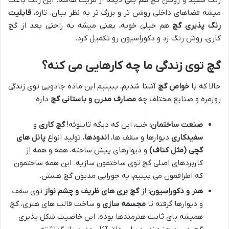
رنگ سفید و روشن گچ هم یکی دیگه از مزیت هاشه. این رنگ باعث
میشه فضاهای داخلی روشن تر و بزرگ تر به نظر بیان. تازه،
قابلیت
رنگ پذیری گچ
هم خیلی خوبه، یعنی میشه به راحتی بعد از گچ
کاری، روش رنگ زد و دکوراسیون رو تکمیل کرد.
گچ توی زندگی ما چه کارهایی می کنه؟
حالا که با
خواص گچ
آشنا شدیم، ببینیم این ماده جادویی توی زندگی
روزمره و صنایع مختلف چه
مصارف مدرن و باستانی گچ
داره:
صنعت ساختمان:
خب، این که دیگه تابلوئه!
گچ کاری
و
سفیدکاری
دیوارها و سقف ها،
اندودها
، تولید انواع
پانل های
گچی (مثل کناف)
و دیوارهای پیش ساخته، همه و همه از
کاربردهای اصلی گچ توی ساختمون سازیه. این همه ساختمون
که اطرافمون می بینیم، یه جورایی مدیون گچ هستن.
هنر و دکوراسیون:
از
گچ بری های ظریف و چشم نواز
توی سقف
و دیوارها گرفته تا
مجسمه سازی
و ساخت قالب های هنری، گچ
همیشه پای ثابت هنرمندها بوده. این خاصیت شکل پذیری