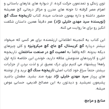
توی زندگی و تمدنمون حرکت کرده. از دیواره های غارهای باستانی و
اهرام مصر گرفته تا خونه های مدرن و مراکز درمانی، گچ همیشه
حضور داشته و داره بهمون خدمات میده. کتاب
تاریخچه سنگ گچ
(نویسنده سید مهدی خلیلی نژاد)
هم دقیقاً همین داستان شگفت
انگیز رو برای ما روایت می کنه.
این کتاب یه گنجینه اطلاعاتی ارزشمنده برای هر کسی که میخواد
بیشتر درباره
گچ کریستال، گچ عاج، گچ میکرونیزه
و کلی چیزهای
دیگه بدونه. اگه واقعاً به
اهمیت گچ در صنعت ساختمان
، تاریخچه
اش و کاربردهای متنوعش علاقه دارید، خوندن این خلاصه تازه اول
راهه! پیشنهاد می کنیم برای درک عمیق تر و لذت بردن از جزئیات
بیشتر، حتماً سراغ خود کتاب اصلی
تاریخچه سنگ گچ
برید و از نوشته
های پربار
سید مهدی خلیلی نژاد
بهره مند بشید. مطمئن باشید
پشیمون نمیشید و دیدتون به این مصالح قدیمی، حسابی عوض
میشه.
منابع و مراجع: