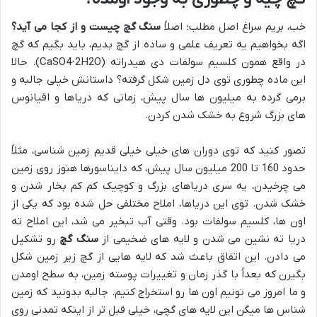
خب، بریم سراغ اصل مطلب؛ اصلاً
سنگ گچ چیست و از کجا می آید؟
اگه بخواهیم یه تعریف علمی و ساده از گچ بدیم، باید بگیم که گچ
در واقع همون کلسیم سولفات دی هیدراته (CaSO4·2H2O). حالا
این ماده چطوری توی دل زمین شکل گرفته؟ داستانش خیلی جالبه و
برمی گرده به میلیون ها سال پیش، زمانی که دریاها و اقیانوس
های بزرگ شروع به خشک شدن کردن.
تصور کنید که توی دوران های خیلی خیلی قدیم زمین شناسی، مثلاً
حدود 160 تا 200 میلیون سال پیش، که دایناسورها هنوز روی زمین
می چرخیدن، یه سری دریاهای بزرگ و کوچیک کم کم بخار شدن و
خشک شدن. توی این دریاها، املاح مختلفی حل شده بود که یکی از
اون ها، کلسیم سولفات بود. وقتی آب تبخیر می شد، این املاح ته
دریا ته نشین می شدن و لایه های ضخیمی از
سنگ گچ
رو تشکیل
می دادن. این اتفاق باعث شد که لایه هایی از گچ زیر زمین شکل
بگیرن که بعداً با گذر زمان و تغییرات پوسته زمین، به سطح اومدن
و ما امروز می تونیم اون ها رو استخراج کنیم. جالبه بدونید که زمین
شناس ها میگن این لایه های گچی، خیلی قبل تر از اینکه تمدنی روی