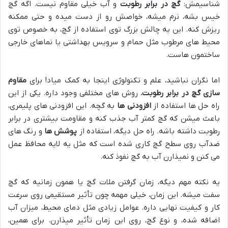
شناسیمش:
گچ در برابر رطوبت
و آب خیلی مقاوم نیست. اگه گچ
خیس بشه، نرم میشه، خواصش رو از دست میده و حتی ممکنه
ریزش کنه. این یه چالش بزرگ توی استفاده از گچ، به خصوص توی
محیط های مرطوب مثل حمام و سرویس بهداشتی یا نماهای خارجی
ساختمون هاست.
اما نگران نباشید، علم و تکنولوژی اینجا به کمک میاد! برای
مقاوم
سازی گچ در برابر رطوبت
، روش های مختلفی وجود داره. یکی از این
راه حل ها استفاده از
افزودنی ها
به گچه. این افزودنی های پلیمری،
باعث میشن که گچ کمتر آب جذب کنه و مقاومت بیشتری در برابر
رطوبت داشته باشه. راه حل دیگه، استفاده از
پوشش ها
و رنگ های
ضدآب روی سطح گچ کاری شده است که مثل یه لایه محافظ عمل
می کنن و نمیذارن آب به گچ نفوذ کنه.
یه نکته مهم دیگه، زمان گرفتن ملات گچ یا همون زمانیه که گچ
سفت میشه. این زمان، خیلی مهمه چون تأثیر مستقیمی روی سرعت
کار و کیفیت نهایی داره. عوامل زیادی مثل دمای محیط، میزان آب
اضافه شده، و نوع گچ، روی این زمان تأثیر میذارن. برای همین،