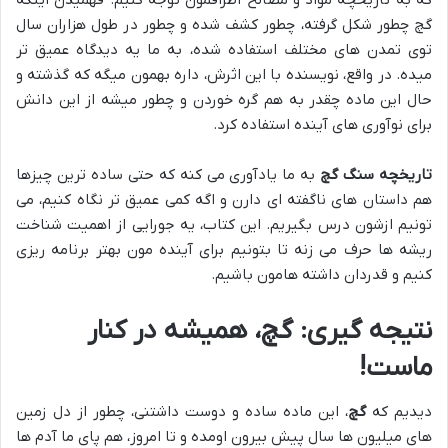
گچ چطور شکل گرفته، چطور کشف شده و چطور در طول هزاران سال
توی تمدن های مختلف استفاده شده، به ما یه دیدگاه عمیق تر
میده. در واقع، نویسنده با این اثرش، داره بهمون میگه که گذشته و
حال این ماده چقدر به هم گره خوردن و چطور میشه از این دانش
برای نوآوری های آینده استفاده کرد.
تاریخچه سنگ گچ
به ما یادآوری می کنه که حتی ساده ترین چیزها
هم داستان های ناگفته ای دارن و اگه کمی عمیق تر نگاه کنیم، می
تونیم ازشون درس بگیریم. این کتاب، یه جورایی از اهمیت شناخت
ریشه ها حرف می زنه تا بتونیم برای آینده مون بهتر برنامه ریزی
کنیم و قدردان داشته هامون باشیم.
نتیجه گیری: گچ، همیشه در کنار
ماست!
دیدیم که
گچ
، این ماده ساده و دوست داشتنی، چطور از دل زمین
های میلیون ها سال پیش بیرون اومده و تا امروز، هم پای ما آدم ها