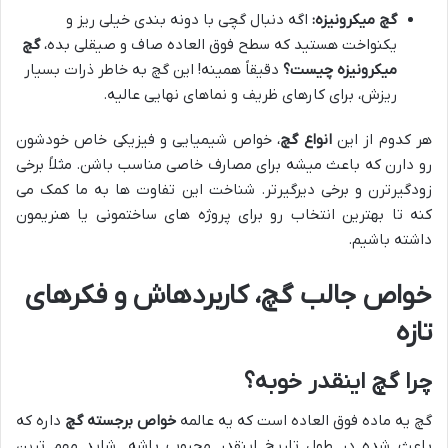
گچ میکرونیزه:
اگه دنبال گچی با دونه بندی خیلی ریز و
یکنواخت هستید که سطح فوق العاده صاف و صیقلی بده،
گچ
میکرونیزه چیست؟
دقیقاً همینه! این گچ به خاطر ذرات بسیار
ریزش، برای کارهای ظریف و نماهای نهایی عالیه.
هر کدوم از این
انواع گچ
، خواص شیمیایی و فیزیکی خاص خودشون
رو دارن که باعث میشه برای مصارف خاصی مناسب باشن. مثلاً برخی
زودگیرترن و برخی دیرگیرتر. شناخت این تفاوت ها به ما کمک می
کنه تا بهترین انتخاب رو برای پروژه های ساختمونی یا هنریمون
داشته باشیم.
خواص جالب گچ، کاربردهاش و فکرهای
تازه
چرا گچ اینقدر خوبه؟
گچ یه ماده فوق العاده است که یه عالمه
خواص برجسته گچ
داره که
باعث شده در طول تاریخ اینقدر محبوب باشه. شاید مهم ترین