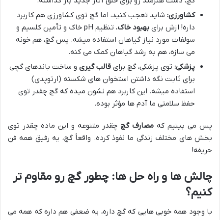
گچ، دست هنرمند رو برای خلق آثار جدید باز گذاشته.
کشاورزی:
شاید تعجب کنید، اما گچ توی کشاورزی هم کاربرد
داره! ازش برای
بهبود خاک
، تنظیم pH خاک و تأمین کلسیم و
سولفات مورد نیاز گیاهان استفاده میشه. پس گچ، هم خونه
می سازه، هم به رشد گیاهان کمک می کنه.
پزشکی:
توی پزشکی، گچ برای
قالب گیری
و ساخت باندهای گچی
برای ثابت نگه داشتن استخوان های شکسته (ارتوپدی)
استفاده میشه. این کاربرد هم نشون میده که گچ چقدر توی
حفظ سلامتی ما آدم ها مؤثر بوده.
پس می بینیم که
مصارف گچ
چقدر متنوعه و این ماده چقدر توی
بخش های مختلف زندگی ما نفوذ کرده. واقعاً گچ، یه رفیق همه فن
حریفه!
چالش ها و راه حل ها: چطور گچ رو مقاوم تر
کنیم؟
با وجود همه خوبی هایی که گچ داره، یه ضعفی هم داره که همه می