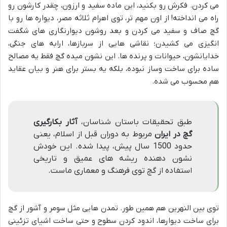
می کردن. فکرش رو بکنید، این ماده سفید و ارزون، چقدر کارشون رو
راه می انداخته! از اون مهم تر، توی اهرام ثلاثه مصر، دیواره ها رو با
گچ صاف و سفید می کردن و بعد روشون دیوارنگاری های شگفت
انگیزی می کشیدن؛ نقاشی هایی از سربازها، ارابه های جنگی،
خدایانشون، حیوانات و پرنده ها. این نشون میده گچ فقط یه مصالح
ساده برای ساخت وساز نبوده، بلکه یه بستر برای هنر و بیان عقاید
هم محسوب می شده.
طبق تحقیقات باستان شناسان،
آثار بکارگیری
گچ در ایران
مربوط به دوران قبل از اسلام، یعنی
حدود 1500 سال پیش، پیدا شده. این خودش
نشون دهنده ریشه های عمیق و تاریخی
استفاده از گچ توی فرهنگ و معماری ماست.
توی بین النهرین هم همین طور. تمدن هایی مثل سومر و آشور از گچ
برای ساخت دیوارها، اندود کردن سطوح و حتی ساخت اشیای تزئینی