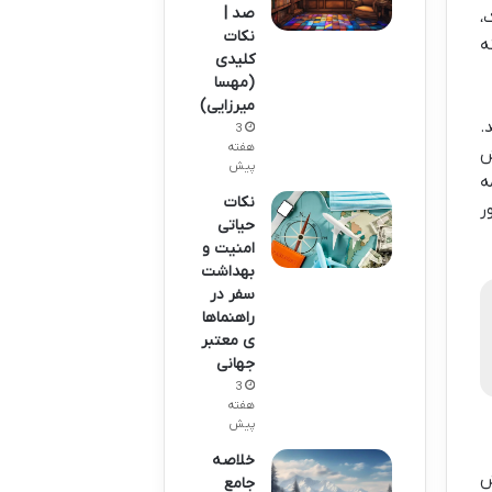
صد |
،
نکات
ه
کلیدی
(مهسا
میرزایی)
.
3
هفته
ش
پیش
ه
نکات
ر
حیاتی
امنیت و
بهداشت
سفر در
راهنماها
ی معتبر
جهانی
3
هفته
پیش
خلاصه
ش
جامع