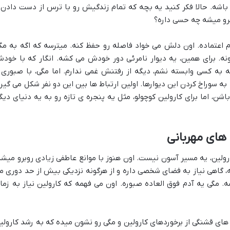
 باشه. حالا فکر کنید یه بچه که تمام زندگیش رو با ترس از دست دادن 
برو میشه چه حسی داره؟
م اعتماده. اون دلش می خواد فاصله رو حفظ کنه. میترسه که اگه به مگ
نه. برای همین، یه دیوار نامرئی دور خودش می کشه. انگار که با خود
 به کسی وابسته نشم، دیگه از رفتنش غمی ندارم. اما مگی، با صبوری 
به سوراخ کردن این دیوارها. اولین ارتباط ها بین این دو نفر شکل می گیره
اشن، اما برای کارولین کوچولو، مثل یه پنجره ی تازه رو به یه دنیای دیگ
ای مهربانی
ولین، یه مسیر آسون نیست. اون هنوز با موانع عاطفی زیادی روبرو میشه
، گاهی نیاز به فضای شخصی داره و از هرگونه نزدیکی بیش از حد دوری م
 مگی یه آدم فوق العاده صبوره. اون می فهمه که کارولین نیاز به زما
های قشنگی از برخوردهای کارولین و مگی رو نشون میده که به رشد کارولی