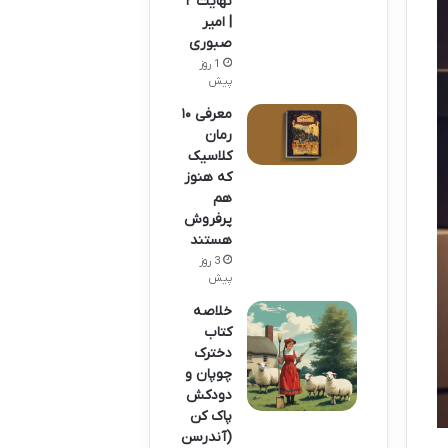
نهایت ۲
| امیر
صبوری
1 روز
پیش
معرفی ۱۰
رمان
کلاسیک
که هنوز
هم
پرفروش
هستند
3 روز
پیش
خلاصه
کتاب
دخترک
چوپان و
دودکش
پاک کن
(آندرسن