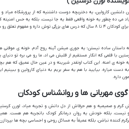
نویسنده لورن کرستین )
ن دلنشین کارولین، یه دختربچه دوست داشتنیه که از پرورشگاه میاد و ب
د می ده چطور یه خونه واقعی فقط یه جا نیست، بلکه یه حس امنیته ک
تو قلب آدم ها شکل می گیره. یه کتاب عالی برای کودکان ۴ تا ۸ سال که درس های بزرگی توش داره و مفهوم تعلق رو
 داستان ساده نیستن؛ یه جوری میشن آینه روح آدم. خونه ی موقتی ه
ین با قلمی که انگار مستقیم از قلبش می اد، ما رو می بره تو دنیای ی
یه خونه ی امنه. این کتاب اونقدر شیرینه و در عین حال عمیق، که هم بچ
 دست میاره. بیایید با هم یه سفر بریم به دنیای کارولین و ببینیم ای
ون داره.
 گوی مهربانی ها و روانشناس کودکان
 گرم و صمیمیه و هم حرفاش از دل دانش و تجربه میاد، لورن کرستی
گو نیست، بلکه خودش یه روان درمانگر کودک باتجربه هم هست. همی
کننده نباشن، بلکه عمیقاً به مسائل روحی و احساسی بچه ها بپردازن.