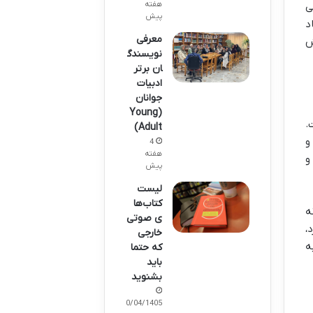
هفته
ی
پیش
د
معرفی
ش
نویسندگ
ان برتر
ادبیات
جوانان
(Young
.
Adult)
و
4
هفته
و
پیش
لیست
کتاب‌ها
ه
ی صوتی
،
خارجی
ه
که حتما
باید
بشنوید
10/04/1405