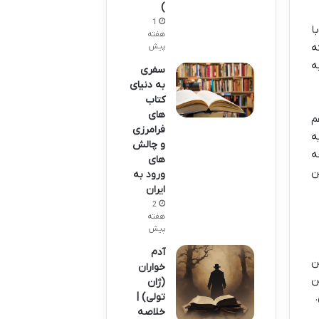
)
1
ا
هفته
ه
پیش
 به
سفری
به دنیای
کتاب
های
م
فرامرزی
ه
و چالش
ه
های
ن
ورود به
ایران
2
هفته
پیش
آدم
ن
خواران
ن
(ژان
تولی) |
خلاصه