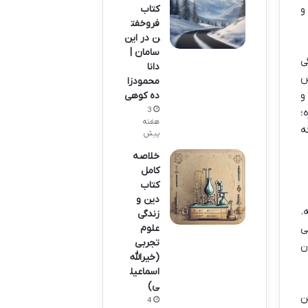
کتاب
و
فروخفت
ن در این
سامان |
ی
دانا
ش
محمودزا
و
ده کوهی
3
؛
هفته
ه
پیش
خلاصه
کامل
کتاب
دین و
.
زندگی
ی
علوم
تجربی
ن
(خیرالله
اسماعیل
ی)
ن
4