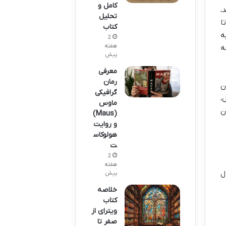
کامل و
،
تحلیل
ا
کتاب
ه
2
هفته
ه
پیش
معرفی
رمان
ن
گرافیکی
،
ماوس
ن
(Maus)
و روایت
هولوکاس
ت
2
هفته
ل
پیش
خلاصه
کتاب
ویترای از
صفر تا