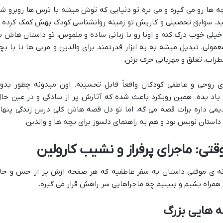
ا رو می گیره و می بره تو دنیایی که توش میشه با ترس ها روبرو شد
ید. سوابق تحصیلی و کاریش تو زمینه روانشناسی کودک بهش کمک کرده ت
خیلی خوب درک کنه و اونا رو با زبانی ساده و ملموس، تو داستان هاش ب
لی، تبدیل میشه به یه ابزار قدرتمند برای والدین و مربی ها تا با بچ
اب، تعلق و مهربانی حرف بزنن.
روحی و عاطفی کودکان واقعاً قابل تحسینه. اون میدونه چطور بدو
یاد بده. همین رویکرد باعث شده که آثارش پر از سادگی و در عین حال
می داره برات قصه می گه، اما تو دل قصه هاش کلی درس زندگی پنها
استان نویس بود و هم یه راهنمای دلسوز برای بچه ها و والدین.
تی: ماجرای پرفراز و نشیب کارولین
ه ی موقتی داستان یه سفر عاطفیه که هر صفحه ازش پر از حس و حا
 همراه بشیم و ببینیم چه ماجراهایی سر راهش قرار می گیره.
ه هایی بزرگ