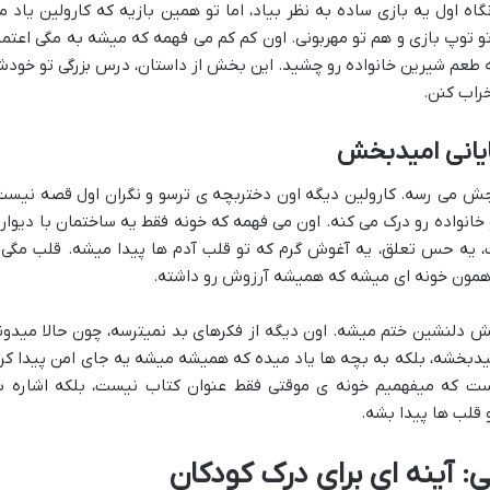
گاه اول یه بازی ساده به نظر بیاد، اما تو همین بازیه که کارولین یاد م
تو توپ بازی و هم تو مهربونی. اون کم کم می فهمه که میشه به مگی اعتما
ه طعم شیرین خانواده رو چشید. این بخش از داستان، درس بزرگی تو خود
خراب کنن.
ایانی امیدبخش
اوجش می رسه. کارولین دیگه اون دختربچه ی ترسو و نگران اول قصه نیست
 خانواده رو درک می کنه. اون می فهمه که خونه فقط یه ساختمان با دیوار 
یه حس تعلق، یه آغوش گرم که تو قلب آدم ها پیدا میشه. قلب مگی 
ه همون خونه ای میشه که همیشه آرزوش رو داشته.
مش دلنشین ختم میشه. اون دیگه از فکرهای بد نمیترسه، چون حالا میدون
امیدبخشه، بلکه به بچه ها یاد میده که همیشه میشه یه جای امن پیدا کرد
ت که میفهمیم خونه ی موقتی فقط عنوان کتاب نیست، بلکه اشاره ب
 قلب ها پیدا بشه.
آینه ای برای درک کودکان