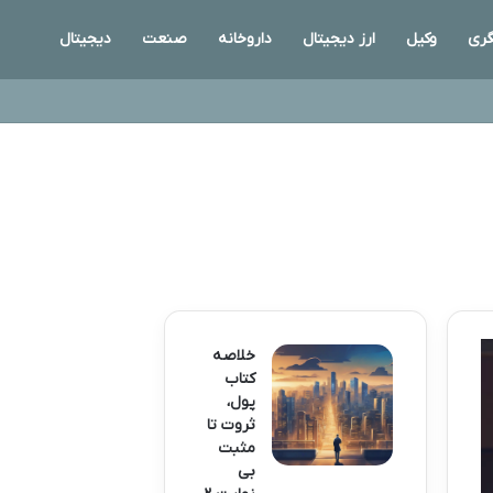
ری
وکیل
ارز دیجیتال
داروخانه
صنعت
دیجیتال
خلاصه
کتاب
پول،
ثروت تا
مثبت
بی