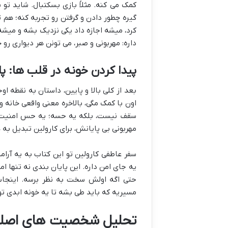
کمک می کنه. مثلاً بازی بسکتبال. شاید تو ن
گیره چطور دادن و گرفتن رو تجربه کنه؛ هم 
کرد، میشه اجازه داد یکی نزدیک بشه و میش
داره: مهربونی و صبر، می تونن هر دیواری رو 
پیدا کردن خونه در قلب ها: پ
بعد از کلی بالا و پایین، داستان به نقطه 
اون با کمک مگی، بالاخره معنی واقعی خانه و
سقف نیست، بلکه یه حسه؛ یه حس امنیت، 
مهربونی بی پایانش، برای کارولین تبدیل ب
سفر عاطفی کارولین تو این کتاب به یه آرا
یه جای امن داره. این پایان بندی نه تنها 
حتی اگه اولش سخت به نظر برسه. اینجاس
مسیریه که باید طی بشه تا یه خونه ابدی تو
تحلیل شخصیت های اصلی: 