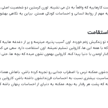
ت کارهاییه که واقعاً به دل می نشینه. لورن کرستین دو شخصیت اصلی ر
ه مهم از روابط انسانی و احساسات کودکی هستن. بیاین یه نگاهی بهشو
 استقامت
 تو زندگیش زخم خورده. اون آسیب پذیره، میترسه و پر از دغدغه هاییه ک
ه با همه این ها، کارولین تسلیم نمیشه. اون استقامت داره. سعی می کن
نار اومدن با دنیا پیدا کنه. کارولین بهمون نشون میده که بچه ها، حتی ت
شون ممکنه ترس یا اضطراب جدایی رو تجربه کرده باشن، باهاش همذا
حساسیت بیشتری نسبت به احساسات فرزندانشون داشته باشن، کارولین ی
نه که پشت هر رفتار یه بچه، ممکنه یه دنیای از احساسات پنهان باشه ک