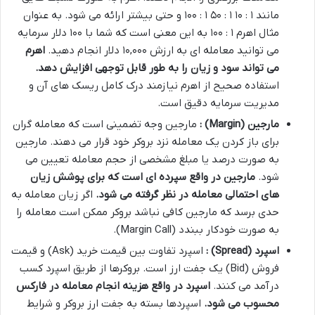
مانند ۱ : ۱۰ ۱ : ۵۰ ۱ : ۱۰۰ و حتی بیشتر ارائه می شود. به عنوان
مثال اهرم ۱ : ۱۰۰ به این معنی است که شما با ۱۰۰ دلار سرمایه
می توانید معامله ای به ارزش ۱۰,۰۰۰ دلار انجام دهید.
اهرم
می تواند سود و زیان را به طور قابل توجهی افزایش دهد
.
استفاده صحیح از اهرم نیازمند درک کامل ریسک های آن و
مدیریت سرمایه دقیق است.
مارجین
(Margin)
:
مارجین وجه تضمینی است که معامله گران
برای باز کردن یک معامله نزد بروکر خود قرار می دهند. مارجین
به صورت درصد یا مبلغ مشخصی از حجم معامله تعیین می
شود.
مارجین در واقع سپرده ای است که برای پوشش زیان
های احتمالی معامله در نظر گرفته می شود
.
اگر زیان معامله به
حدی برسد که مارجین کافی نباشد بروکر ممکن است معامله را
به صورت خودکار ببندد (Margin Call).
اسپرد
(Spread)
:
اسپرد تفاوت بین قیمت خرید (Ask) و قیمت
فروش (Bid) یک جفت ارز است. بروکرها از طریق اسپرد کسب
درآمد می کنند.
اسپرد در واقع هزینه انجام معامله در فارکس
محسوب می شود
.
اسپردها بسته به جفت ارز بروکر و شرایط