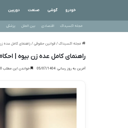
خودرو
گوشی
صنعت
دوربین
مجله اکسیداک
اقتصادی
بین الملل
پزشکی
ت
مجله اکسیداک
/
قوانین حقوقی
/
راهنمای کامل عده زن
راهنمای کامل عده زن بیوه | احکا
آخرین به روز رسانی: 05/07/1404
خواندن این مطلب 10 دقیقه زمان میبرد