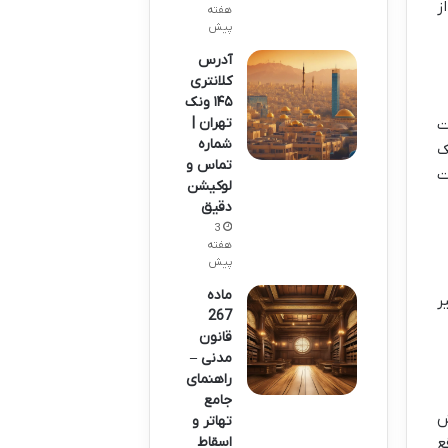
ز
هفته
پیش
آدرس
کلانتری
۱۴۵ ونک
تهران |
ت
شماره
ک
تماس و
ت
لوکیشن
دقیق
3
هفته
پیش
ماده
ر
267
قانون
مدنی –
راهنمای
جامع
سرش
تهاتر و
اسقاط
ع