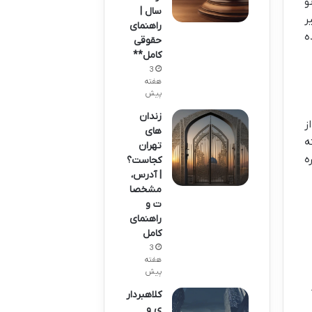
و
سال |
ر
راهنمای
ه
حقوقی
کامل**
3
هفته
پیش
زندان
ت از
های
ه
تهران
ه
کجاست؟
| آدرس،
مشخصا
ت و
راهنمای
کامل
3
هفته
پیش
کلاهبردار
ی و