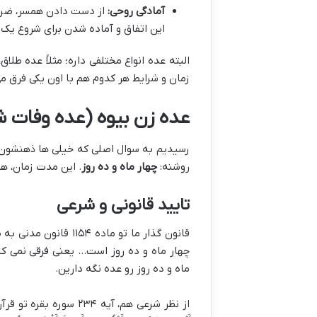
آمادگی روحی:
از دست دادن همسر، ضربه 
این اتفاق و آماده شدن برای شروع یک 
البته عده انواع مختلفی داره؛ مثلاً عده
زمان و شرایط هر کدوم هم با اون یکی فرق می
عده زن بیوه (عده وفات ش
رسیدیم به سوال اصلی که خیلی ها ذهنشون 
روشنه:
چهار ماه و ده روز
. این مدت زمان، ه
تایید قانونی و شرعی
قانون گذار ما تو ماد
چهار ماه و ده روز است… یعنی فرقی نمی کن
ماه و ده روز رو عده نگه دارین.
از نظر شرعی هم، آیه ۲۳۴ سوره بقره تو قرآن کریم دقیقاً به همین موضوع اشاره می کنه: