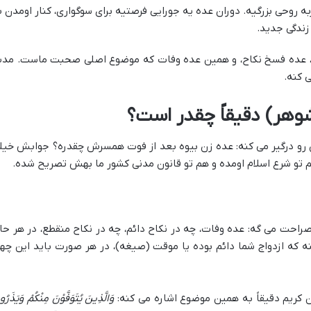
روحی بزرگیه. دوران عده یه جورایی فرصتیه برای سوگواری، کنار اومدن ب
زندگی جدید.
 طلاق، عده فسخ نکاح، و همین عده وفات که موضوع اصلی صحبت ماست. مد
 کنه.
وهر) دقیقاً چقدر است؟
رو درگیر می کنه: عده زن بیوه بعد از فوت همسرش چقدره؟ جوابش خیل
م تو شرع اسلام اومده و هم تو قانون مدنی کشور ما بهش تصریح شده.
ه ۱۱۵۴ قانون مدنی به صراحت می گه: عده وفات، چه در نکاح دائم، چه در نکاح منقطع، در هر ح
ه که ازدواج شما دائم بوده یا موقت (صیغه)، در هر صورت باید این چها
وَالَّذِينَ يُتَوَفَّوْنَ مِنْكُمْ وَيَذَرُو