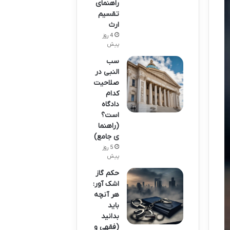
راهنمای
تقسیم
ارث
4 روز
پیش
سب
النبی در
صلاحیت
کدام
دادگاه
است؟
(راهنما
ی جامع)
5 روز
پیش
حکم گاز
اشک آور:
هر آنچه
باید
بدانید
(فقهی و