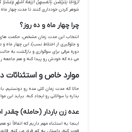
أَزْوَاجًا يَتَرَبَّصْنَ بِأَنْفُسِهِنَّ أَرْبَعَةَ أَشْهُرٍ وَعَشْرًا
که
شوهر کردن خودداری کنند تا مدت چهار ماه و
چرا چهار ماه و ده روز؟
انتخاب این مدت زمان مشخص، حکمت های خو
و جلوگیری از اختلاط نسب)، این چهار ماه و
دوره عرفی برای سوگواری و بازگشت به حالت
می ده که خودش رو پیدا کنه و هم جامعه رو ا
موارد خاص و استثنائات د
حالا که مدت زمان کلی عده رو دونستیم، 
بذاره یا سوالاتی رو ایجاد کنه. بیاید این موا
عده زن باردار (حامله) چقدر 
فوت کنه، داستان یه کم فرق می کنه. قانو