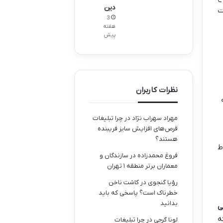
دین
ت
3
هفته
پیش
نظرات کاربران
مهراد سهراب نژاد
در
چرا تبلیغات
قرص‌های افزایش سایز فریبنده
هستند؟
ط
فروغ محمدزاده
در
سازندگان و
معماران برتر منطقه ۱ تهران
رؤیا گنجوی
در
کاشت ناخن
خطرناک است؟ پاسخی که باید
بدانید
ی
ه
لونا گرجی
در
چرا تبلیغات