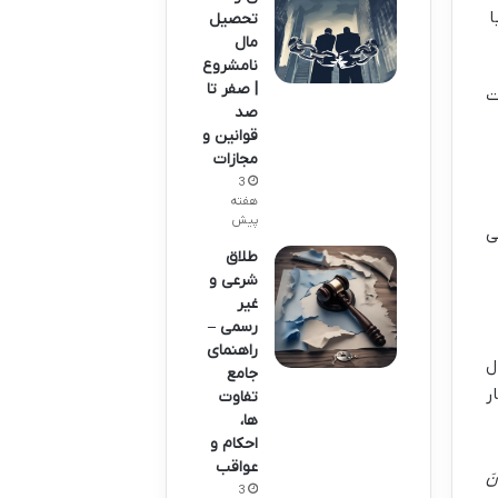
ا
تحصیل
مال
نامشروع
| صفر تا
ت
صد
قوانین و
مجازات
3
هفته
پیش
ی
طلاق
شرعی و
غیر
رسمی –
راهنمای
ال
جامع
ر
تفاوت
ها،
احکام و
عواقب
نَ
3