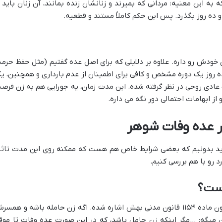
 به این معنیه: مردانی که بمیرند و زنانشان زنده بمانند، آن زنان باید ا
 ده روز بگذرد. پس این حکم کاملاً مستند و قطعیه.
دش رو داره. علاوه بر دلایلی که برای اصل عده گفتیم (مثل حفظ حرم
 ده روز یک دوره مشخص و کافی برای اطمینان از عدم بارداری و همچنین، ی
 عادی روحی در نظر گرفته شده. این مدت زمان، یه جورایی هم به زن فرص
ز ابهامات احتمالی دور نگه می داره.
ر عده وفات شوهر
باید بدونیم که بعضی شرایط خاص هم هست که ممکنه روی این مدت تاثی
رد رو با هم بررسی کنیم.
است؟
اینجا یه استثناء مهم داریم که اتفاقاً تو همون ماده ۱۱۵۴ قانون مدنی بهش اشاره شده. اگه زن حامله باشه و هم
ن میگه: …مگر اینکه زن حامل باشد، که در این صورت عده وفات تا موق