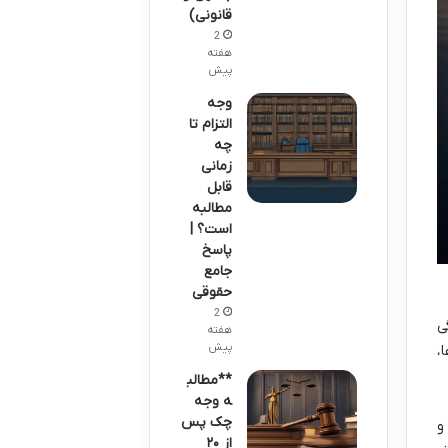
قانونی)
2
هفته
پیش
وجه
التزام تا
چه
زمانی
قابل
مطالبه
است؟ |
پاسخ
جامع
حقوقی
2
ی
هفته
پیش
،
**مطالب
ه وجه
چک پس
و
از ۲۰