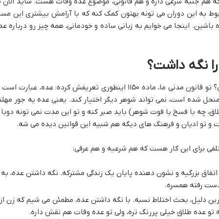
 که هم جنبه شرعی داره و هم قانونی، موضوع عده وفات هست. شاید الان ت
وط به این دوران می تونه بهتون کمک کنه که با آرامش بیشتری این مسی
باشین. اینجا می خوایم به زبانی ساده و خودمانی، همه چیز رو درباره عد
را نگه داشت؟
اول از همه، بیاید ببینیم اصلا عده یعنی چی؟ تو قانون مدنی ما، ماده ۱۱۵۰ اینطوری تعریفش کرده: عده، عبارت اس
 منحل شده است، نمی تواند شوهر دیگر اختیار کند. یعنی عده یه جور مهلت
ق، چه با فسخ یا فوت شوهر) باید صبر کنه و تو این مدت نمی تونه دوبار
 و تو ادیان و فرهنگ های دیگه هم شبیه این قوانین دیده می شه.
لفی برای این کار هست که هم شرعیه و هم عرفی:
فاق بزرگیه و نشون دهنده پایان یک زندگی مشترکه. نگه داشتن عده، به
 دست رفته همسره.
ین دلیل، بحث اختلاط نسبه. با نگه داشتن عده، مطمئن می شیم که زن از
تو عده طلاق خیلی پررنگ تره، ولی تو عده وفات هم نقش داره.