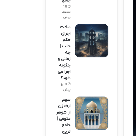
جامع
18
ساعت
پیش
ساعت
اجرای
حکم
جلب |
چه
زمانی و
چگونه
اجرا می
شود؟
3 روز
پیش
سهم
ارث زن
از شوهر
متوفی |
جامع
ترین