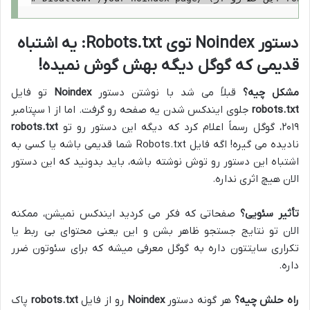
دستور
Noindex
توی Robots.txt: یه اشتباه
قدیمی که گوگل دیگه بهش گوش نمیده!
مشکل چیه؟
قبلاً می شد با نوشتن دستور
Noindex
تو فایل
robots.txt
جلوی ایندکس شدن یه صفحه رو گرفت. اما از ۱ سپتامبر
۲۰۱۹، گوگل رسماً اعلام کرد که دیگه این دستور رو تو
robots.txt
نادیده می گیره! اگه فایل Robots.txt شما قدیمی باشه یا کسی به
اشتباه این دستور رو توش نوشته باشه، باید بدونید که این دستور
الان هیچ اثری نداره.
تأثیر سئویی؟
صفحاتی که فکر می کردید ایندکس نمیشن، ممکنه
الان تو نتایج جستجو ظاهر بشن و این یعنی محتوای بی ربط یا
تکراری سایتتون داره به گوگل معرفی میشه که برای سئوتون ضرر
داره.
راه حلش چیه؟
هر گونه دستور
Noindex
رو از فایل
robots.txt
پاک