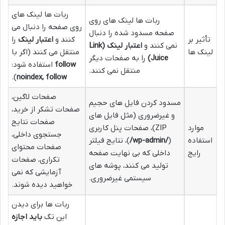
ربات ها لینک های
ربات ها لینک های روی
روی صفحه را دنبال می
صفحه مسدود شده را دنبال
تأثیر بر
کنند و
اعتبار لینک
را
نمی کنند و
اعتبار لینک (Link
لینک ها
منتقل می کنند (اگر با
Juice)
را به صفحات دیگر
follow
استفاده شود:
منتقل نمی کنند.
).
noindex, follow
صفحات لاگین،
مسدود کردن فایل های حجیم
صفحات تشکر از خرید،
و غیرضروری (مثل فایل های
صفحات نتایج
موارد
ZIP)، صفحات پنل کاربری
جستجوی داخلی،
استفاده
(
/wp-admin/
)، نتایج فیلتر
صفحات محتوای
رایج
داخلی که بی نهایت صفحه
تکراری، صفحات
تولید می کنند، پوشه های
آزمایشی که نمی
سیستمی غیرضروری.
خواهید دیده شوند.
ربات ها برای دیدن
این تگ
باید اجازه