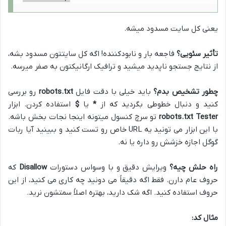
یعنی کل سایت مسدود میشه.
تأثیر سئویی؟
فاجعه بار و نابودکننده! اگه کل سایتتون مسدود بشه،
از نتایج جستجو ناپدید میشید و ترافیک ارگانیکتون به صفر میرسه.
چطور تشخیص بدم؟
باید خیلی با دقت فایل
robots.txt
رو بررسی
کنید و دنبال خطوطی بگردید که از
*
یا
$
استفاده کردن. ابزار
robots.txt Tester
تو سرچ کنسول میتونه اینجا نجات بخش باشه.
با این ابزار می تونید یه URL خاص رو تست کنید و ببینید آیا ربات
گوگل اجازه خزشش رو داره یا نه.
راه حلش چیه؟
ویرایش دقیق و با وسواس دستورات
Disallow
که
حروف عام دارن. فقط اگه دقیقاً می دونید چه کاری می کنید، از این
حروف استفاده کنید. اگه شک دارید، بهتره اصلاً سمتشون نرید.
مثال کد: