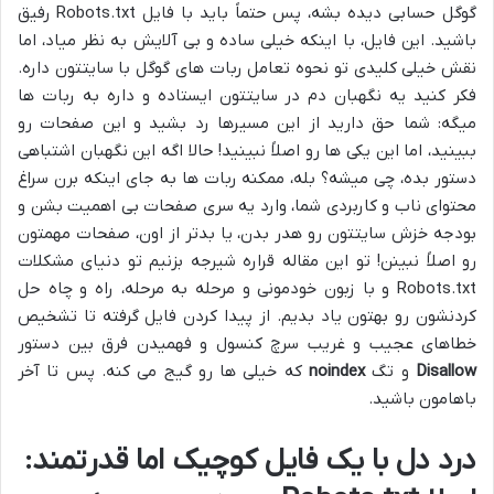
گوگل حسابی دیده بشه، پس حتماً باید با فایل Robots.txt رفیق
باشید. این فایل، با اینکه خیلی ساده و بی آلایش به نظر میاد، اما
نقش خیلی کلیدی تو نحوه تعامل ربات های گوگل با سایتتون داره.
فکر کنید یه نگهبان دم در سایتتون ایستاده و داره به ربات ها
میگه: شما حق دارید از این مسیرها رد بشید و این صفحات رو
ببینید، اما این یکی ها رو اصلاً نبینید! حالا اگه این نگهبان اشتباهی
دستور بده، چی میشه؟ بله، ممکنه ربات ها به جای اینکه برن سراغ
محتوای ناب و کاربردی شما، وارد یه سری صفحات بی اهمیت بشن و
بودجه خزش سایتتون رو هدر بدن، یا بدتر از اون، صفحات مهمتون
رو اصلاً نبینن! تو این مقاله قراره شیرجه بزنیم تو دنیای مشکلات
Robots.txt و با زبون خودمونی و مرحله به مرحله، راه و چاه حل
کردنشون رو بهتون یاد بدیم. از پیدا کردن فایل گرفته تا تشخیص
خطاهای عجیب و غریب سرچ کنسول و فهمیدن فرق بین دستور
Disallow
و تگ
noindex
که خیلی ها رو گیج می کنه. پس تا آخر
باهامون باشید.
درد دل با یک فایل کوچیک اما قدرتمند: