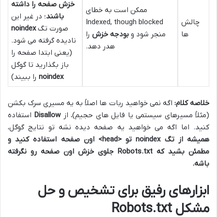
خزش صفحه را داشته
ممکن است به خطای
باشند
؛ در غیر این
چالش
Indexed, though blocked
صورت تگ
noindex
ها
منجر شود و
بودجه خزش
را
نادیده گرفته می شود.
هدر دهد.
(یعنی ابتدا صفحه را
باز بگذارید تا گوگل
noindex
را ببیند)
خلاصه کلام:
اگه نمی خواهید ربات ها اصلاً به یه مسیری سرک بکشن
(مثلاً مسیرهای سیستمی یا فایل های حجیم)، از
Disallow
استفاده
کنید. اما اگه می خواهید یه صفحه دیده نشه تو نتایج گوگل،
همیشه از تگ noindex تو <head> اون صفحه استفاده کنید و
مطمئن بشید که Robots.txt جلوی خزش اون صفحه رو نگرفته
باشه.
ابزارهای رفیق برای تشخیص و حل
مشکل Robots.txt