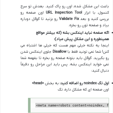
باعث این مشکل شده، اون رو پاک کنید. بعدش تو سرچ
کنسول، با ابزار
URL Inspection Tool
اون صفحه رو
بررسی کنید و بعد
Validate Fix
رو بزنید تا گوگل دوباره
بیاد و صفحه تون رو بخزه.
اگه صفحه نباید ایندکس بشه (که بیشتر مواقع
همینطوره و این مشکل پیش میاد):
اینجا یه نکته خیلی مهم هست که خیلی ها اشتباه می
کنن! شما نمی تونید فقط با
Disallow
جلوی ایندکس شدن
رو بگیرید. گوگل باید بتونه صفحه رو بخزه تا بفهمه شما
نمی خواید ایندکس بشه. پس باید این مراحل رو دقیقاً
دنبال کنید:
اول تگ noindex رو اضافه کنید:
به بخش
<head>
اون صفحه ای که مشکل داره، تگ
<meta name=robots content=noindex, fol