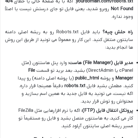
yourdomain.com/robots.txt
. اگه با یه صفحه خالی یا خطای
404
Not Found
روبرو شدید، یعنی فایل تو جای درستش نیست یا اصلاً
وجود نداره.
راه حلش چیه؟
باید فایل Robots.txt رو به ریشه اصلی دامنه
سایتتون منتقل کنید. این کار رو معمولاً می تونید از طریق این روش
ها انجام بدید:
مدیر فایل (File Manager) هاست:
وارد پنل هاستتون (مثل
cPanel یا DirectAdmin) بشید، بعد برید تو قسمت
File
Manager
و پوشه
public_html
(یا پوشه اصلی دامنه) رو پیدا
کنید. مطمئن بشید فایل
robots.txt
دقیقاً همینجا قرار داره.
اگه نیست، می تونید یه فایل جدید به همین اسم بسازید و
محتواش رو توش قرار بدید.
پروتکل انتقال فایل (FTP):
اگه با نرم افزارهایی مثل FileZilla
کار می کنید، به هاستتون متصل بشید و فایل رو مستقیماً تو
مسیر ریشه اصلی سایتتون آپلود کنید.