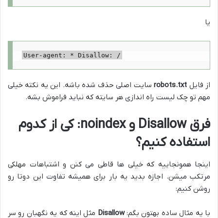
یا
User-agent: * Disallow: /
از فایل
robots.txt
سایت اصلی حذف شده باشه. این یه نکته خیلی
مهم تو چک لیست راه اندازی هر سایته که نباید فراموش بشه.
فرق
Disallow
و
noindex
: کی از کدوم
استفاده کنیم؟
اینجا همونجاییه که خیلی ها قاطی می کنن و اشتباهات مهلکی
مرتکب میشن. اجازه بدید یه بار برای همیشه تفاوت این دوتا رو
روشن کنیم:
با یه مثال ساده بهتون بگم:
Disallow
مثل اینه که یه نگهبان رو سر