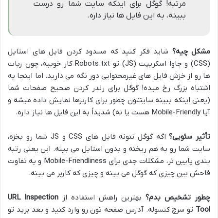
مرتبه! گوگل برای اینکه سایت شما رو درست
ببینه، به این فایل ها نیاز داره.
مشکل چیه؟
شاید فکر کنید که مسدود کردن فایل های استایل
(CSS) و جاوا اسکریپت (JS) تو Robots.txt کار خوبیه، چون ربات
ها رو از خزش فایل های غیرمحتوایی دور نگه می دارید. اما اینجا یه
اشتباه بزرگ رخ میده! گوگل برای رندر کردن صحیح صفحات شما
(یعنی اینکه ببینه سایتتون چطور برای کاربرها نمایش داده میشه و
آیا Mobile-Friendly هست یا نه) شدیداً به این فایل ها نیاز داره.
تأثیر سئویی؟
اگه گوگل نتونه فایل های CSS و JS شما رو بخزه،
سایت شما رو به هم ریخته و بدون استایل می بینه. این یعنی رتبه
بندی پایین تر، مشکلات جدی برای Mobile-Friendliness و یه تفاوت
فاحش بین چیزی که گوگل می بینه و چیزی که کاربر می بینه.
چطور تشخیص بدم؟
بهترین راهش استفاده از
URL Inspection
Tool
تو سرچ کنسوله. آدرس صفحه تون رو وارد کنید و بعد برید تو