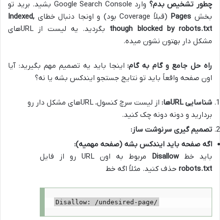
چطور تشخیص بدم؟
وارد Google Search Console بشید. برید تو
بخش
Pages
(قبلاً Coverage بود) و اونجا دنبال خطای
Indexed,
though blocked by robots.txt
بگردید. یه لیست از URLهای
مشکل دار بهتون نشون میده.
راه حل جامع و گام به گام:
اینجا باید یه تصمیم مهم بگیرید: آیا
اون صفحه واقعاً باید تو نتایج جستجو ایندکس بشه یا نه؟
شناسایی URLها:
از لیست سرچ کنسول، URLهای مشکل دار رو
بردارید و دونه دونه چک کنید.
تصمیم گیری سرنوشت ساز:
اگه صفحه باید ایندکس بشه (صفحه مهمیه):
باید خط
Disallow
مربوط به اون URL رو از فایل
robots.txt
حذف کنید. مثلاً اگه خط
Disallow: /undesired-page/