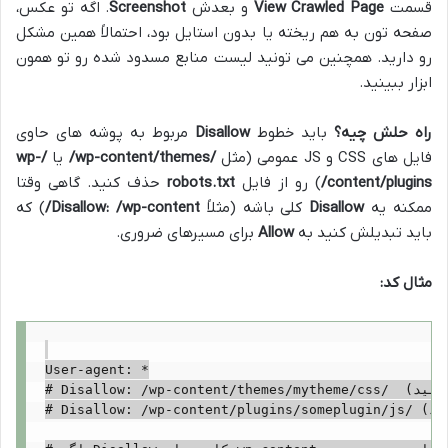
قسمت
View Crawled Page
و بعدش
Screenshot
. اگه تو عکس،
صفحه تون به هم ریخته یا بدون استایل بود، احتمالاً همین مشکل
رو دارید. همچنین می تونید لیست منابع مسدود شده رو تو همون
ابزار ببینید.
راه حلش چیه؟
باید خطوط
Disallow
مربوط به پوشه های حاوی
فایل های CSS و JS عمومی (مثل
/wp-content/themes/
یا
/wp-
content/plugins/
) رو از فایل
robots.txt
حذف کنید. گاهی وقتا
ممکنه یه
Disallow
کلی باشه (مثلاً
Disallow: /wp-content/
) که
باید تبدیلش کنید به
Allow
برای مسیرهای ضروری.
مثال کد:
User-agent: *

# Disallow: /wp-content/themes/mytheme/css/  (این خط رو حذف کنید)

# Disallow: /wp-content/plugins/someplugin/js/ (این خط رو حذف کنید)
