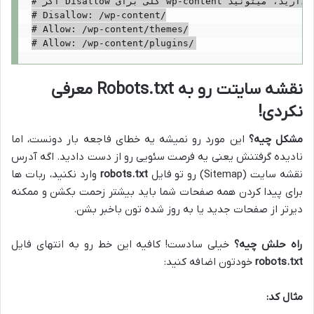
# اگر Disallow کلی برای wp-content دارید، میتونید Allow برای بخش های ضروری اضافه کنید:

# Disallow: /wp-content/

# Allow: /wp-content/themes/

نقشه سایتت رو به Robots.txt معرفی
نکردی!
مشکل چیه؟
این مورد رو نمیشه یه خطای فاجعه بار دونست، اما
نادیده گرفتنش یعنی یه فرصت سئویی رو از دست دادید. اگه آدرس
نقشه سایت (Sitemap) رو تو فایل
robots.txt
وارد نکنید، ربات ها
برای پیدا کردن همه صفحات شما باید بیشتر زحمت بکشن و ممکنه
دیرتر از صفحات جدید یا به روز شده تون باخبر بشن.
راه حلش چیه؟
خیلی سادست! کافیه این خط رو به انتهای فایل
robots.txt
خودتون اضافه کنید:
مثال کد: