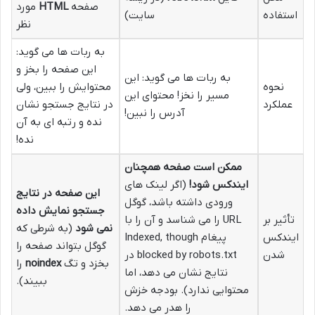
صفحه
HTML
مورد
استفاده
سایت)
نظر
به ربات ها می گوید:
این صفحه را بخز و
به ربات ها می گوید: این
نحوه
محتوایش را ببین، ولی
مسیر را نخز! محتوای این
عملکرد
در نتایج جستجو نشان
آدرس را نبین!
نده و رتبه ای به آن
نده!
ممکن است صفحه همچنان
ایندکس شود!
(اگر لینک های
این صفحه در نتایج
ورودی داشته باشد، گوگل
جستجو نمایش داده
تأثیر بر
URL را می شناسد و آن را با
نمی شود
(به شرطی که
ایندکس
پیغام Indexed, though
گوگل بتواند صفحه را
شدن
blocked by robots.txt در
بخزد و تگ
noindex
را
نتایج نشان می دهد، اما
ببیند).
محتوایی ندارد). بودجه خزش
را هدر می دهد.