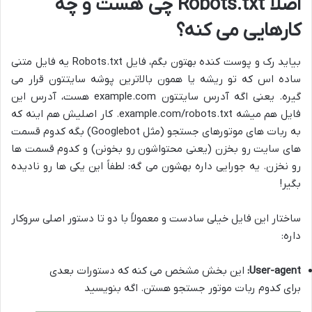
اصلا Robots.txt چی هست و چه
کارهایی می کنه؟
بیاید رک و پوست کنده بهتون بگم، فایل Robots.txt یه فایل متنی
ساده اس که تو ریشه یا همون بالاترین پوشه سایتتون قرار می
گیره. یعنی اگه آدرس سایتتون example.com هست، آدرس این
فایل هم میشه example.com/robots.txt. کار اصلیش هم اینه که
به ربات های موتورهای جستجو (مثل Googlebot) بگه کدوم قسمت
های سایت رو بخزن (یعنی محتواشون رو بخونن) و کدوم قسمت ها
رو نخزن. یه جورایی داره بهشون می گه: لطفاً این یکی ها رو نادیده
بگیر!
ساختار این فایل خیلی سادست و معمولاً با دو تا دستور اصلی سروکار
داره:
User-agent:
این بخش مشخص می کنه که دستورات بعدی
برای کدوم ربات موتور جستجو هستن. اگه بنویسید