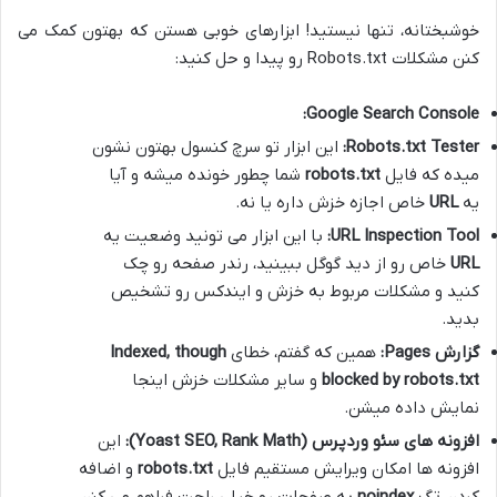
خوشبختانه، تنها نیستید! ابزارهای خوبی هستن که بهتون کمک می
کنن مشکلات Robots.txt رو پیدا و حل کنید:
Google Search Console:
Robots.txt Tester:
این ابزار تو سرچ کنسول بهتون نشون
میده که فایل
robots.txt
شما چطور خونده میشه و آیا
یه
URL
خاص اجازه خزش داره یا نه.
URL Inspection Tool:
با این ابزار می تونید وضعیت یه
URL
خاص رو از دید گوگل ببینید، رندر صفحه رو چک
کنید و مشکلات مربوط به خزش و ایندکس رو تشخیص
بدید.
گزارش Pages:
همین که گفتم، خطای
Indexed, though
blocked by robots.txt
و سایر مشکلات خزش اینجا
نمایش داده میشن.
افزونه های سئو وردپرس (Yoast SEO, Rank Math):
این
افزونه ها امکان ویرایش مستقیم فایل
robots.txt
و اضافه
کردن تگ
noindex
به صفحات رو خیلی راحت فراهم می کنن.