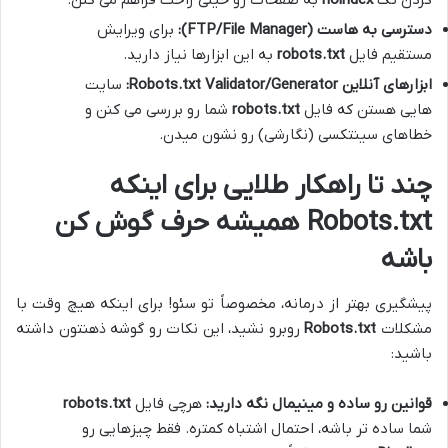
دسترسی به هاست (FTP/File Manager):
برای ویرایش
مستقیم فایل
robots.txt
به این ابزارها نیاز دارید.
ابزارهای آنلاین Robots.txt Validator/Generator:
سایت
هایی هستن که فایل
robots.txt
شما رو بررسی می کنن و
خطاهای سینتکسی (نگارشی) رو نشون میدن.
چند تا راهکار طلایی برای اینکه
Robots.txt همیشه حرف گوش کن
باشه
پیشگیری بهتر از درمانه، مخصوصاً تو سئو! برای اینکه هیچ وقت با
مشکلات
Robots.txt
روبرو نشید، این نکات رو گوشه ذهنتون داشته
باشید:
قوانین رو ساده و مینیمال نگه دارید:
هرچی فایل
robots.txt
شما ساده تر باشه، احتمال اشتباه کمتره. فقط چیزهایی رو