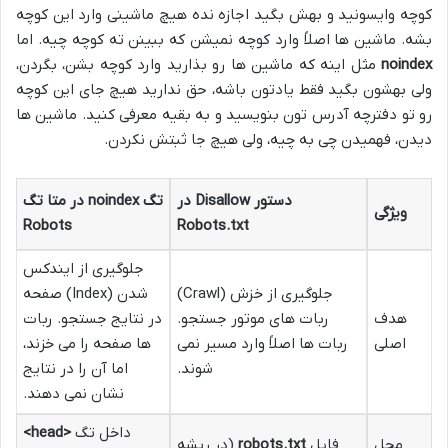
کوچه وایسونید و بهش بگید اجازه نده هیچ ماشینی وارد این کوچه
بشه. ماشین ها اصلاً وارد کوچه نمیشن که ببینن ته کوچه چیه. اما
noindex
مثل اینه که ماشین ها رو بذارید وارد کوچه بشن، بگردن،
ولی بهشون بگید فقط یادتون باشه، حق ندارید هیچ جای این کوچه
رو تو دفترچه آدرس تون بنویسید و به بقیه معرفی کنید. ماشین ها
دیدن، فهمیدن چی به چیه، ولی هیچ جا ثبتش نکردن.
دستور Disallow در
تگ noindex در متا تگ
ویژگی
Robots
Robots.txt
جلوگیری از ایندکس
جلوگیری از خزش (Crawl)
شدن (Index) صفحه
هدف
ربات های موتور جستجو.
در نتایج جستجو. ربات
اصلی
ربات ها اصلاً وارد مسیر نمی
ها صفحه را می خزند،
شوند.
اما آن را در نتایج
نشان نمی دهند.
داخل تگ
<head>
محل
فایل
robots.txt
(در ریشه