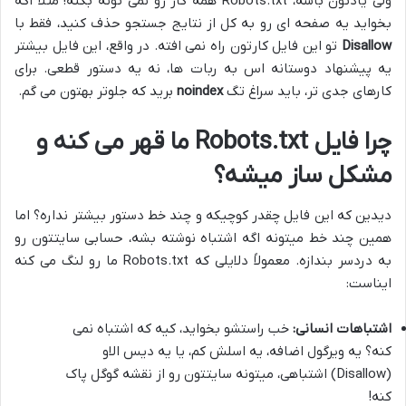
ولی یادتون باشه، Robots.txt همه کار رو نمی تونه بکنه! مثلاً اگه
بخواید یه صفحه ای رو به کل از نتایج جستجو حذف کنید، فقط با
Disallow
تو این فایل کارتون راه نمی افته. در واقع، این فایل بیشتر
یه پیشنهاد دوستانه اس به ربات ها، نه یه دستور قطعی. برای
کارهای جدی تر، باید سراغ تگ
noindex
برید که جلوتر بهتون می گم.
چرا فایل Robots.txt ما قهر می کنه و
مشکل ساز میشه؟
دیدین که این فایل چقدر کوچیکه و چند خط دستور بیشتر نداره؟ اما
همین چند خط میتونه اگه اشتباه نوشته بشه، حسابی سایتتون رو
به دردسر بندازه. معمولاً دلایلی که Robots.txt ما رو لنگ می کنه
ایناست:
اشتباهات انسانی:
خب راستشو بخواید، کیه که اشتباه نمی
کنه؟ یه ویرگول اضافه، یه اسلش کم، یا یه دیس الاو
(Disallow) اشتباهی، میتونه سایتتون رو از نقشه گوگل پاک
کنه!