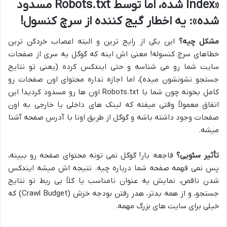
«Index شده، اما توسط Robots.txt مسدود
شده»: یه اخطار گیج کننده از سرچ کنسول!
مشکل چیه؟
این یکی از رایج ترین و البته اعصاب خردکن ترین
خطاهای سرچ کنسوله! معنی اش اینه که گوگل یه سری از صفحات
سایت شما رو می شناسه و حتی ایندکس کرده (یعنی تو نتایج
جستجو نشونشون میده)، اما اجازه نداره محتوای اون صفحات رو
کامل بخونه چون شما با Robots.txt اون ها رو مسدود کردید! این
اتفاق معمولاً وقتی میفته که لینک های داخلی یا خارجی به اون
صفحات وجود داشته باشه و گوگل از طریق اونا با آدرس صفحه آشنا
میشه.
تأثیر سئویی؟
فاجعه بار! گوگل نمی تونه محتوای صفحه رو ببینه،
پس نمی فهمه صفحه شما درباره چیه. نتیجه اش میشه ایندکس
شدن ناقص، نمایش یه عنوان نامناسب یا کلاً بی ربط تو نتایج
جستجو، و از همه بدتر، هدر رفتن بودجه خزش (Crawl Budget) که
خیلی برای سایت های بزرگ مهمه.