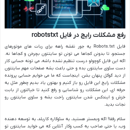
رفع مشکلات رایج در فایل robotstxt
فایل Robots.txt یه جور نقشه راهه برای ربات های موتورهای
جستجو، تا بدونن کجاها می تونن تو سایتتون بچرخن و کجاها نه.
اگه این فایل کوچولو درست تنظیم نشده باشه، می تونه حسابی کار
دست سئوی سایتتون بده و حتی باعث بشه صفحات مهم سایتتون
از دید گوگل پنهان بشن. اینجاست که ما می خوایم حسابی پرونده
مشکلات رایج این فایل رو باز کنیم و بهتون یاد بدیم چطور مثل یه
حرفه ای، این مشکلات رو شناسایی و رفع کنید تا خیالتون از بابت
خزش و ایندکس شدن سایتتون راحت بشه و سئوی سایتتون رو
نجات بدید.
سلام رفقا! اگه وبمستر هستید، یه سئوکاره کاربلد، یه توسعه دهنده
وب، یا حتی صاحب یه کسب وکار آنلاین که می خواید سایتتون تو