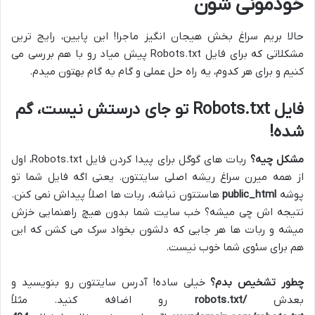
خودمونی شون
حالا بریم سراغ بخش هیجان انگیز ماجرا! این پایین، رایج ترین
مشکلاتی که برای فایل Robots.txt پیش میاد رو با هم بررسی می
کنیم و برای هر کدوم، یه راه حل عملی و گام به گام بهتون میدم.
فایل Robots.txt تو جای درستش نیست، گم
شده!
مشکل چیه؟
ربات های گوگل برای پیدا کردن فایل Robots.txt، اول
از همه میرن سراغ ریشه اصلی سایتتون. یعنی اگه فایل شما تو
پوشه
public_html
هاستتون نباشه، ربات ها اصلاً پیداش نمی کنن.
نتیجه اش چی میشه؟ خب سایت شما بدون هیچ راهنمایی خزش
میشه و ربات ها هر جایی که دلشون بخواد سرک می کشن که این
هم برای سئوی شما خوب نیست.
چطور تشخیص بدم؟
خیلی ساده! آدرس سایتتون رو بنویسید و
بعدش
/robots.txt
رو اضافه کنید. مثلاً