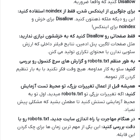
Disallow
کنید که واقعاً ضروریه.
برای جلوگیری از ایندکس شدن، فقط از
noindex
استفاده کنید:
این رو دیگه ملکه ذهنتون کنید.
Disallow
برای خزش و
noindex
برای ایندکس!
فقط صفحاتی رو
Disallow
کنید که به خزششون نیازی ندارید:
مثل صفحات لاگین، پنل ادمین، نتایج فیلتر داخلی که ارزش
سئویی ندارن یا محتوای تکراری تولید می کنن.
به طور منظم
robots.txt
و گزارش های سرچ کنسول رو بررسی
کنید:
سئو یه کار مداومه. هیچ وقت فکر نکنید با یه بار تنظیم
کردن کار تمومه.
همیشه قبل از اعمال تغییرات بزرگ، تو محیط تست آزمایش
کنید:
اگه تغییرات بزرگی تو
robots.txt
میدید، اول تو یه
محیط آزمایشی تستش کنید تا مطمئن بشید که مشکلی پیش
نمیاد.
در هنگام مهاجرت یا راه اندازی سایت جدید،
robots.txt
رو با
دقت بررسی کنید:
این یکی از مهم ترین زمان ها برای چک کردن
این فایله.