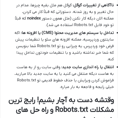
ناآگاهی از تغییرات گوگل:
گوگل هم مثل بقیه چیزها، مدام در
حال تغییر و به روز شدنه. دستوراتی که قبلاً کار می کردن،
ممکنه الان دیگه کار نکنن (مثل همون دستور
noindex
که قبلاً
تو خود فایل Robots.txt استفاده می شد).
تداخل با سیستم های مدیریت محتوا (CMS) یا افزونه ها:
اگه
سایتتون وردپرسیه، ممکنه افزونه های سئو یا تنظیمات پیش
فرض خود وردپرس، یه چیزایی رو تو Robots.txt شما بنویسن
که شما خبر نداشته باشید و با تنظیمات خودتون تداخل پیدا
کنه.
انتقال یا راه اندازی سایت جدید:
وقتی سایت رو از یه هاست
به هاست دیگه منتقل می کنید یا یه سایت جدید بالا میارید،
فراموش کردن ویرایش یا حذف خطوط قدیمی تو Robots.txt
خیلی رایجه و فاجعه به بار میاره.
وقتشه دست به آچار بشیم! رایج ترین
مشکلات Robots.txt و راه حل های