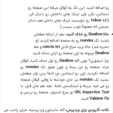
رو اضافه کنید. این تگ به گوگل میگه این صفحه رو
ایندکس نکن، ولی لینک های داخلش رو دنبال کن.
(اگه
follow
رو ننویسید، لینک های داخلی هم دنبال
نمیشن که معمولاً خوب نیست.)
حالا Disallow رو حذف کنید:
بعد از اینکه مطمئن
شدید تگ
noindex
رو به صفحه اضافه کردید (و
ذخیره شد)، حالا برید سراغ فایل
robots.txt
و خط
Disallow
مربوط به اون صفحه رو ازش حذف کنید.
چرا اینجوری؟ چون اگه
Disallow
رو اول حذف کنید، گوگل
میاد صفحه رو می بینه و چون هنوز تگ
noindex
رو
اضافه نکردید، اون رو ایندکس می کنه! پس اول مطمئن
بشید تگ
noindex
سر جای خودشه تا وقتی گوگل صفحه
رو می خزه، ببینه و ایندکسش نکنه. بعد هم مثل قبل، با
URL Inspection Tool
تو سرچ کنسول، صفحه رو بررسی و
Validate Fix
کنید.
نکات کاربردی برای وردپرس:
اگه سایتتون وردپرسیه، خیلی راحت می