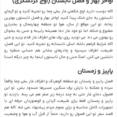
اواخر بهار و فصل تابستان (اوج گردشگری)
اگه دوست دارید اوج شگفتی غار یخی چما رو تجربه کنید و تو گرمای
تابستون یه جای خنک پیدا کنید، اواخر بهار و فصل تابستون بهترین
زمانه. تو این موقع از سال، هوا تو منطقه چهارمحال و بختیاری
مطبوع و خنکه، اما تو خود غار دما همیشه پایینه و حس یه یخچال
رو بهتون می ده. می تونید روی برف های اطراف غار قدم بزنید و حتی
اگه شرایط فراهم باشه، اسکی تابستانه رو تجربه کنید. تو این فصل،
طبیعت اطراف سرسبزه و چادرهای عشایر هم حسابی منظره رو
دلنشین می کنن. اصلاً حس و حال تابستون اینجا یه چیز دیگه است!
پاییز و زمستان
فصل پاییز و زمستان تو منطقه کوهرنگ و اطراف غار یخی چما واقعاً
سرده و ممکنه با بارش برف سنگین، مسیرها مسدود بشن. تو این
فصول، دمای غار حتی به چند درجه زیر صفر هم می رسه. بازدید تو
پاییز و زمستان فقط برای طبیعت گردان و کوهنوردان حرفه ای با
تجهیزات کامل مناسبه و برای عموم مردم پیشنهاد نمی شه. اگه هم
قصد سفر تو این فصول رو دارید، حتماً از قبل آب و هوا و وضعیت