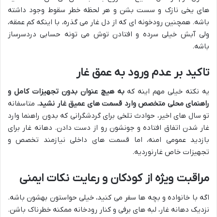
های یخی نازک و سست بشن و هر لحظه خطر سقوط وجود داشته
باشه. همچنین رودخونه ای که از دل غار می گذره، با اینکه کم عمقه،
ولی آبش خیلی سرده و افتادن توش می تونه حسابی دردسرساز
باشه.
تاکید بر عدم ورود به عمق غار
یه نکته خیلی مهم اینه که
به هیچ عنوان بدون تجهیزات کامل و
راهنمای محلی متخصص وارد قسمت های عمیق غار نشید.
متاسفانه
تو سال های اخیر، حوادث تلخی برای گردشگرانی که بدون راهنما وارد
غار شدن اتفاق افتاده و جونشون رو از دست دادن. دهانه غار برای
بازدید عمومی امنه، اما قسمت های داخلی نیازمند تخصص و
تجهیزات خاص غارنوردیه.
مراقبت ویژه از کودکان و رعایت نکات ایمنی
اگه با خانواده و بچه ها سفر می کنید، خیلی حواستون بهشون باشه.
نزدیک دهانه غار، لبه های برفی و کنار رودخانه ممکنه خطرناک باشن.