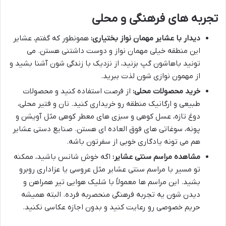
تجربه های فرهنگی و محلی
دیدار با عشایر مهمان نواز بختیاری:
همونطور که گفتم، عشایر
این منطقه خیلی مهمان نواز و دوست داشتنی هستن. می
تونید باهاشون گپ بزنید، از نزدیک با زندگی شون آشنا بشید و
از مهمون نوازی شون لذت ببرید.
خرید محصولات محلی:
از فرصت استفاده کنید و محصولات
طبیعی و ارگانیک منطقه رو خریداری کنید. نان و فتیر محلی،
دوغ تازه، عسل کوهی و سبزی های معطر کوهی مثل آویشن و
پونه، سوغاتی های فوق العاده ای هستن. صنایع دستی عشایر
هم می تونه یادگاری خوبی از سفرتون باشه.
مشاهده مراسم سنتی عشایر:
اگه خوش شانس باشید، ممکنه
تو مسیر با مراسم سنتی عشایر مثل عروسی یا عزاداری روبرو
بشید. این مراسم ها معمولاً با شلیک هوایی تیر همراهن و
دیدن شون یه تجربه فرهنگی منحصربه فرده. البته همیشه
حریم خصوصی رو رعایت کنید و بدون اجازه عکاسی نکنید.