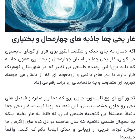
غار یخی چما جاذبه های چهارمحال و بختیاری
اگه دنبال یه جای خنک و شگفت انگیز برای فرار از گرمای تابستون
می گردی، غار یخی چما در استان چهارمحال و بختیاری همون جاییه
که باید بری! این پدیده طبیعی بی نظیر که در شهرستان کوهرنگ
قرار داره، با یخ های دائمی و رودخونه ای که از دلش می جوشه،
تجربه ای متفاوت و به یادماندنی رو برات رقم می زنه.
تصور کن تو اوج تابستون، جایی بری که دما زیر صفره و قندیل های
یخی رو جلوی چشمت ببینی. این فقط یه رویا نیست، غار یخی چما
دقیقاً همینه! این گنجینه طبیعی ایران، نه فقط یه غار یخیه، بلکه
یه یخچال طبیعی دائمیه که سال هاست تو دل کوه های زاگرس جا
خوش کرده. هرچی از زیبایی و خنکی اینجا بگم کم گفتم. واقعاً
دیدنیه!