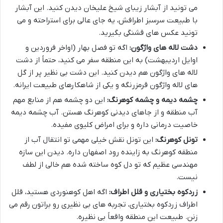
می تونید از آبشار زیبای شیخ علیخان دیدن کنید. این آبشار
با طبیعت سرسبز اطرافش، یه جای عالی برای استراحته و می
تونید عکس های قشنگی بگیرید.
دشت لاله های واژگون:
اگه تو فصل بهار (اواخر فروردین و
اوایل اردیبهشت) به این منطقه سفر می کنید، حتماً از دشت
لاله های واژگون هم دیدن کنید. این دشت بی نظیر پر از گل
های لاله واژگون قرمزرنگه و یکی از شاهکارهای طبیعت ایرانه.
چشمه دیمه و چشمه کوهرنگ:
این دو چشمه هم از منابع مهم
آب منطقه و از جاهای دیدنی کوهرنگ هستن. آب چشمه دیمه
خاصیت درمانی داره و برای امراض کلیوی مفیده.
تونل کوهرنگ:
این تونل نقش خیلی مهمی تو انتقال آب از
منطقه کوهرنگ به زاینده رود اصفهان داره. دیدن این سازه
مهندسی عظیم که تو دل کوه ساخته شده هم خالی از لطف
نیست.
زردکوه بختیاری و قلل اطراف:
اگه اهل کوهنوردی هستید، قلل
اطراف زردکوه بختیاری، تجربه های بی نظیری رو براتون رقم می
زنن. طبیعت این منطقه واقعاً بی نظیره.