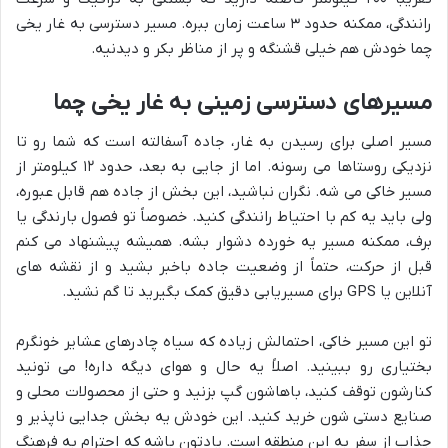
رانندگی، ممکنه حدود ۳ ساعت زمان ببره. مسیر دسترسی به غار یخی
چما خودش هم خیلی قشنگه و پر از مناظر بکر و دیدنیه.
مسیرهای دسترسی زمینی به غار یخی چما
مسیر اصلی برای رسیدن به غار، جاده آسفالته است که شما رو تا
نزدیکی روستاها می رسونه. اما از جایی به بعد، حدود ۱۲ کیلومتر از
مسیر خاکی می شه. نگران نباشید، این بخش از جاده هم قابل عبوره،
ولی باید یه کم با احتیاط رانندگی کنید. خصوصاً تو فصول بارندگی یا
برف، ممکنه مسیر یه خورده دشوار بشه. همیشه پیشنهاد می کنم
قبل از حرکت، حتماً از وضعیت جاده باخبر بشید و از نقشه های
آنلاین یا GPS برای مسیریابی دقیق کمک بگیرید تا گم نشید.
تو این مسیر خاکی، احتمالش زیاده که سیاه چادرهای عشایر خونگرم
بختیاری رو ببینید. اصلاً یه حال و هوای دیگه داره! می تونید
کنارشون توقف کنید، باهاشون گپ بزنید و حتی از محصولات محلی و
صنایع دستی شون خرید کنید. این خودش یه بخش جدایی ناپذیر و
جذاب از سفر به این منطقه است. یادتون باشه که احترام به فرهنگ