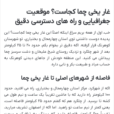
غار یخی چما کجاست؟ موقعیت
جغرافیایی و راه های دسترسی دقیق
خب، اول از همه بریم سراغ اینکه اصلاً این غار یخی چما کجاست؟ این
پدیده دوست داشتنی توی استان چهارمحال و بختیاری، تو شهرستان
کوهرنگ قرار گرفته. اگه دقیق تر بخوام بگم، حدود ۲۰ تا ۲۵ کیلومتر
بعد از شهر چلگرد و نزدیک روستای شیخ علیخان و دشت سرسبز چما
پیداش می کنید. این منطقه خودش از جاهای دیدنی کوهرنگ به
حساب میاد و طبیعت بکر و نابی داره.
فاصله از شهرهای اصلی تا غار یخی چما
اگه از شهرکرد، مرکز استان چهارمحال و بختیاری، راه می افتید، حدود
۱۰۰ کیلومتر راه دارید که با ماشین تقریباً یک ساعت و نیم طول می
کشه تا برسید. از چلگرد هم که گفتم حدود ۲۵ کیلومتر فاصله است،
یعنی کمتر از نیم ساعت تو راهید. اما اگه از اصفهان تشریف میارید،
تقریباً ۲۰۰ کیلومتر فاصله دارید که بستگی به ترافیک و سرعت