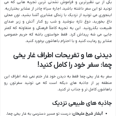
یکی از بی نظیرترین و فراموش نشدنی ترین تجربه هایی که می
تونید تو این سفر داشته باشید، اجاره سیاه چادر از عشایر بختیاریه.
اینجوری می تونید از نزدیک با زندگی عشایری آشنا بشید، نون محلی
داغ بخورید، دوغ تازه بنوشید و شب رو کنار آتش و زیر صدای
طبیعت بگذرونید. این یه تجربه کاملاً فرهنگی و متفاوته که کمتر
جایی می شه پیداش کرد. فقط حواستون باشه که حریم خصوصی
عشایر رو رعایت کنید و با احترام باهاشون برخورد کنید.
دیدنی ها و تفریحات اطراف غار یخی
چما: سفر خود را کامل کنید!
سفر به غار یخی چما فقط به دیدن خود غار ختم نمی شه. اطراف این
منطقه پر از جاذبه های دیگه است که می تونید سفرتون رو
باهاشون کامل تر و جذاب تر کنید.
جاذبه های طبیعی نزدیک
آبشار شیخ علیخان:
درست تو مسیر دسترسی به غار یخی چما،