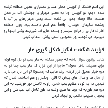
این اسم قشنگ از گویش محلی عشایر بختیاری همین منطقه گرفته
شده. «چم» تو گویش اونا به معنی مرغزار یا جوشش آب در محل
هست. حالا «چما» جمع این کلمه است، یعنی مرغزارهای پر آب یا
چشمه سارهای جوشان. واقعاً هم اسم بامسماییه، چون منطقه
اطراف غار پر از مراتع سرسبز و چشمه های آب شیرینه. وقتی اینجا رو
ببینید، می فهمید چرا همچین اسمی براش انتخاب کردن.
فرایند شگفت انگیز شکل گیری غار
شاید براتون سوال باشه که چطور ممکنه یه غار یخی تو دل کوه اونم
برای همیشه باقی بمونه؟ ماجرا از این قراره که غار یخی چما تو یه
دره خیلی عمیق قرار گرفته. برف هایی که زمستونا تو این دره می باره،
از سال ها و سال های پیش تا الان، اونقدر رو هم انباشته شدن که
تبدیل به یه توده عظیم یخی شدن. زاویه تابش نور خورشید به این
دره هم طوریه که برف ها هیچ وقت به طور کامل آب نمی شن و این
یخچال طبیعی دائمی رو ایجاد کردن.
با گذشت زمان و آب شدن تدریجی بخشی از این برف ها، رودی از زیر