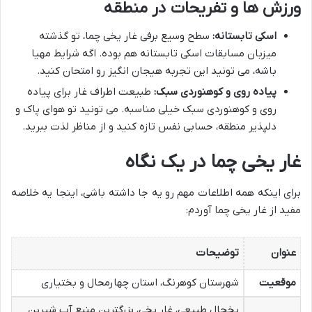
ورزش ها و تفریحات در منطقه
اسکی تابستانه:
سطح وسیع برفی غار یخی چما، تو گذشته
میزبان مسابقات اسکی تابستانه هم بوده. اگه شرایط مهیا
باشه، می تونید این تجربه هیجان انگیز رو امتحان کنید.
پیاده روی و کوهنوردی سبک:
طبیعت اطراف غار برای پیاده
روی و کوهنوردی سبک خیلی مناسبه. می تونید تو هوای پاک و
دلپذیر منطقه، حسابی نفس تازه کنید و از مناظر لذت ببرید.
غار یخی چما در یک نگاه
برای اینکه همه اطلاعات مهم رو یه جا داشته باشی، اینجا یه خلاصه
مفید از غار یخی چما آوردم:
عنوان
توضیحات
موقعیت
شهرستان کوهرنگ، استان چهارمحال و بختیاری
یخچال طبیعی، غار یخی، بزرگترین منبع آب شیرین