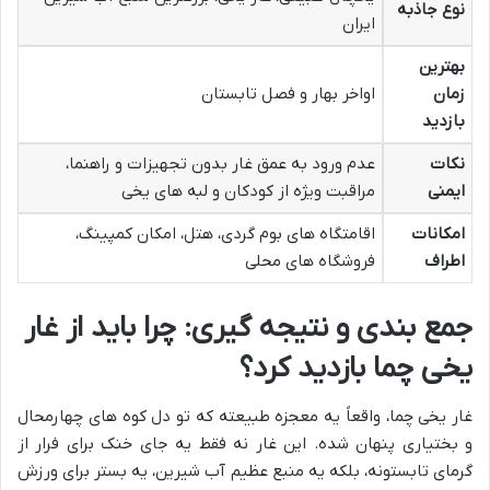
نوع جاذبه
ایران
بهترین
زمان
اواخر بهار و فصل تابستان
بازدید
نکات
عدم ورود به عمق غار بدون تجهیزات و راهنما،
ایمنی
مراقبت ویژه از کودکان و لبه های یخی
امکانات
اقامتگاه های بوم گردی، هتل، امکان کمپینگ،
اطراف
فروشگاه های محلی
جمع بندی و نتیجه گیری: چرا باید از غار
یخی چما بازدید کرد؟
غار یخی چما، واقعاً یه معجزه طبیعته که تو دل کوه های چهارمحال
و بختیاری پنهان شده. این غار نه فقط یه جای خنک برای فرار از
گرمای تابستونه، بلکه یه منبع عظیم آب شیرین، یه بستر برای ورزش