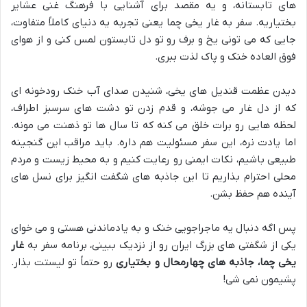
های تابستانه، و یه مقصد برای آشنایی با فرهنگ غنی عشایر
بختیاریه. سفر به غار یخی چما یعنی تجربه یه دنیای کاملاً متفاوت،
جایی که می تونی یخ و برف رو تو دل تابستون لمس کنی و از هوای
فوق العاده خنک و پاک لذت ببری.
دیدن عظمت قندیل های یخی، شنیدن صدای آب خنک رودخونه ای
که از دل غار می جوشه، و قدم زدن تو دشت های سرسبز اطراف،
لحظه هایی رو برات خلق می کنه که تا سال ها تو ذهنت می مونه.
اما یادت نره، این سفر مسئولیت هم داره. باید مراقب این گنجینه
طبیعی باشیم، نکات ایمنی رو رعایت کنیم و به محیط زیست و مردم
محلی احترام بذاریم تا این جاذبه های شگفت انگیز برای نسل های
آینده هم حفظ بشن.
پس اگه دنبال یه ماجراجویی خنک و به یادماندنی هستی و می خوای
یکی از شگفتی های بزرگ ایران رو از نزدیک ببینی، برنامه سفر به
غار
یخی چما، جاذبه های چهارمحال و بختیاری
رو حتماً تو لیستت بذار.
پشیمون نمی شی!