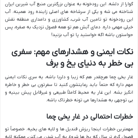
گوارا از دلشه. این رودخونه به عنوان بزرگترین منبع آب شیرین ایران
شناخته می شه و یکی از سرشاخه های اصلی زاینده رود همینه. آب
این رودخونه تو تامین آب شرب، کشاورزی و دامداری منطقه نقش
خیلی مهمی داره. دمای آبش هم تو همه فصول نزدیک به صفره، پس
حواستون باشه اگه خواستید پا تو آب بزنید!
نکات ایمنی و هشدارهای مهم: سفری
بی خطر به دنیای یخ و برف
غار یخی چما هرچقدر هم که زیبا و دلربا باشه، یه سری نکات ایمنی
مهم داره که حتماً باید رعایتشون کنید تا سفرتون بی خطر و خاطره
انگیز بشه. این غار یه محیط کاملاً طبیعی و غیرقابل پیش بینیه و
بی توجهی به هشدارها می تونه خطرناک باشه.
خطرات احتمالی در غار یخی چما
مهمترین خطرات اینجا ریزش قندیل ها و لایه های یخیه. خصوصاً تو
فصول گرم تر سال که یخ ها شروع به آب شدن می کنن، ممکنه لایه