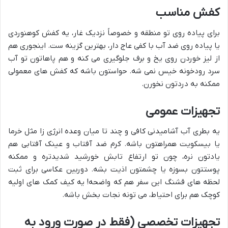
کفش مناسب
برای پیاده روی تو منطقه و خصوصاً نزدیک غار، یه کفش کوهنوردی
یا پیاده روی ضد آب با کفی عاج دار، بهترین گزینه ست. اینجوری هم
از لیز خوردن روی یخ و برف جلوگیری می کنه و هم پاهاتون تو آب
سرد رودخونه خیس نمی شه. حواستون باشه که کفش های معمولی
ممکنه به دردتون نخورن.
تجهیزات عمومی
یه بطری آب آشامیدنی کافی و چند تا میان وعده انرژی زا مثل خرما
یا بیسکویت همراهتون باشه. کرم ضد آفتاب و عینک آفتابی هم
یادتون نره، چون تو ارتفاع تابش خورشید شدیدتره و ممکنه
پوستتون بسوزه یا چشمتون اذیت بشه. دوربین عکاسی برای ثبت
لحظه های قشنگ این سفر هم که واضحه! یه کیف کمک های اولیه
کوچک هم برای احتیاط، می تونه نجات بخش باشه.
تجهیزات تخصصی (فقط در صورت ورود به