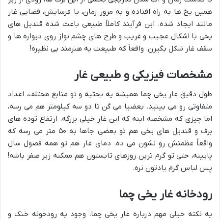
همین یخ ها به راه افتاده و به مرور زمان، با فرسایش، فضایی غار
مانند ایجاد شده. این فرآیند کاملاً طبیعی باعث شده قندیل های
یخی با اشکال عجیب و غریب و طرح های چشم نواز روی دیواره ها و
سقف غار شکل بگیرن. واقعاً که طبیعت یه هنرمند بی نظیره!
مشخصات فیزیکی و طبیعی غار
طول دقیق غار یخی چما همیشه یه بحثیه و تو منابع مختلف، اعداد
متفاوتی رو می بینید. بعضیا می گن تا دو سه کیلومتر هم می رسه،
اما چیزی که مشخصه اینه که این غار خیلی بزرگه. ارتفاع توده های
برف و قندیل های یخی هم تو بعضی جاها به ۵۰ متر می رسه که
واقعاً عظمتش رو نشون می ده. دمای غار هم تو همه فصول سال
پایینه، حتی تو گرم ترین روزهای تابستون هم ممکنه زیر صفر باشه!
پس لباس گرم یادتون نره.
رودخانه غار یخی چما
یه نکته خیلی مهم درباره غار یخی چما، وجود یه رودخونه خنک و