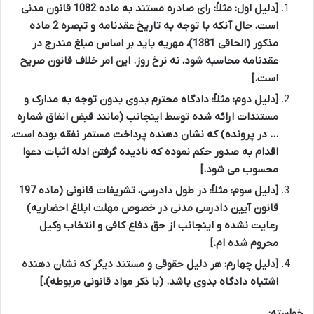
[دلیل اول: مثلاً: رای صادره مستند به ماده 1082 قانون مدنی
است، حال آنکه با توجه به تاریخ عقدنامه و تبصره 2 ماده
مذکور (الحاقی 1381)، مهریه باید بر اساس مبلغ مندرج در
عقدنامه محاسبه شود، نه نرخ روز. این امر خلاف قانون صریح
است.]
[دلیل دوم: مثلاً: دادگاه محترم بدوی بدون توجه به مدارک و
مستندات ارائه شده توسط اینجانب (مانند قبض انفاق شماره
… در پرونده) که نشان دهنده پرداخت مستمر نفقه بوده است،
اقدام به صدور حکم نموده که نادیده گرفتن ادله اثبات دعوا
محسوب می شود.]
[دلیل سوم: مثلاً: در طول دادرسی، تشریفات قانونی (ماده 197
قانون آیین دادرسی مدنی در خصوص مهلت ابلاغ احضاریه)
رعایت نشده و اینجانب از حق دفاع کافی و انتخاب وکیل
محروم شده ام.]
[دلیل چهارم: هر دلیل حقوقی و مستند دیگر که نشان دهنده
اشتباه دادگاه بدوی باشد. (با ذکر مواد قانونی مربوطه).]
خواسته: