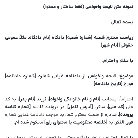
نمونه متن لایحه واخواهی (فقط ساختار و محتوا)
بسمه تعالی
ریاست محترم شعبه [شماره شعبه] دادگاه [نام دادگاه، مثلاً عمومی
حقوقی] [نام شهر]
با سلام و احترام،
موضوع: لایحه واخواهی از دادنامه غیابی شماره [شماره دادنامه]
مورخ [تاریخ دادنامه]
احتراماً، اینجانب
[نام و نام خانوادگی واخواه]
، فرزند
[نام پدر]
، به کد
ملی
[کد ملی]
، ساکن
[آدرس کامل]
، در پرونده کلاسه
[شماره کلاسه
پرونده]
، صادره از شعبه محترم شما، به موجب دادنامه غیابی شماره
فوق الذکر، به
[خلاصه محکومیت یا محتوای رای]
محکوم شده ام.
با کمال احترام به نظر دادگاه محترم، با توجه به اینکه اینجانب در