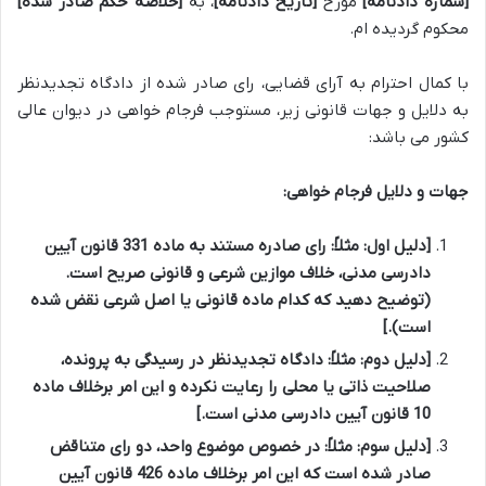
[شماره دادنامه]
مورخ
[تاریخ دادنامه]
، به
[خلاصه حکم صادر شده]
محکوم گردیده ام.
با کمال احترام به آرای قضایی، رای صادر شده از دادگاه تجدیدنظر
به دلایل و جهات قانونی زیر، مستوجب فرجام خواهی در دیوان عالی
کشور می باشد:
جهات و دلایل فرجام خواهی:
[دلیل اول: مثلاً: رای صادره مستند به ماده 331 قانون آیین
دادرسی مدنی، خلاف موازین شرعی و قانونی صریح است.
(توضیح دهید که کدام ماده قانونی یا اصل شرعی نقض شده
است).]
[دلیل دوم: مثلاً: دادگاه تجدیدنظر در رسیدگی به پرونده،
صلاحیت ذاتی یا محلی را رعایت نکرده و این امر برخلاف ماده
10 قانون آیین دادرسی مدنی است.]
[دلیل سوم: مثلاً: در خصوص موضوع واحد، دو رای متناقض
صادر شده است که این امر برخلاف ماده 426 قانون آیین