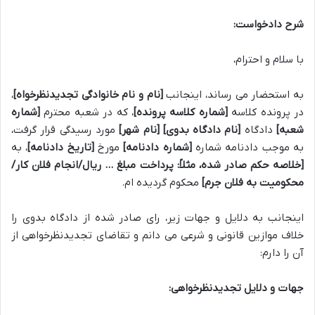
شرح دادخواست:
با سلام و احترام،
به استحضار می رساند، اینجانب
[نام و نام خانوادگی تجدیدنظرخواه]
،
در پرونده کلاسه
[شماره کلاسه پرونده]
، که در شعبه محترم
[شماره
شعبه]
دادگاه
[نام دادگاه بدوی]
[نام شهر]
مورد رسیدگی قرار گرفت،
به موجب دادنامه شماره
[شماره دادنامه]
مورخ
[تاریخ دادنامه]
، به
[خلاصه حکم صادر شده، مثلاً: پرداخت مبلغ … ریال/انجام فلان کار/
محکومیت به فلان جرم]
محکوم گردیده ام.
اینجانب به دلایل و جهات زیر، رای صادر شده از دادگاه بدوی را
خلاف موازین قانونی و شرعی می دانم و تقاضای تجدیدنظرخواهی از
آن را دارم:
جهات و دلایل تجدیدنظرخواهی: