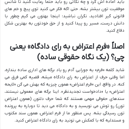
باید آماده اش کرد و چه نکاتی رو باید حتماً رعایت کنید تا شانس
موفقیت تون بیشتر بشه. حتی اگه فکر می کنید توی پیچ و خم های
قانونی گیر افتادید، نگران نباشید؛ اینجا بهتون می گیم چطور با
دانش درست، مسیر رو پیدا کنید و از حق خودتون به بهترین شکل
دفاع کنید.
اصلاً «فرم اعتراض به رای دادگاه» یعنی
چی؟ (یک نگاه حقوقی ساده)
شاید کلمه «فرم» یه جورایی آدم رو یاد برگه های اداری ساده بندازه،
اما وقتی حرف از اعتراض به رای دادگاه میشه، قضیه کمی فرق می
کنه. در واقع، این «فرم اعتراض» همون چیزیه که بهش می گن «لایحه
اعتراض» یا «دادخواست تجدیدنظر». اینا برگه های معمولی نیستند،
سندهای حقوقی مهمی هستند که شما حرف دلتون (همون اعتراض
تون) رو توش می نویسید و به دادگاه می دید تا دوباره به پرونده
تون رسیدگی بشه. پس منظور ما از فرم اعتراض، همون سند مکتوب
و مستدلیه که با کمکش می تونید به رای دادگاه اعتراض کنید.