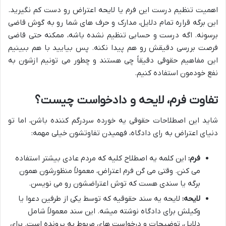
اهمیت تنظیم درست این فرم یا لایحه اعتراض رو دست کم نگیرید.
این برگه قراره تمام دلایل، مدارک و حرف های شما رو به گوش قاضی
برسونه. اگه درست و حسابی تنظیم نشده باشه، ممکنه حتی قاضی
فرصت بررسی دقیقش رو هم پیدا نکنه. پس بیایید با هم ببینیم
این مفاهیم حقوقی دقیقاً چی هستند و چطور می تونیم ازشون به
نفع خودمون استفاده کنیم.
تفاوت فرم، لایحه و دادخواست چیست؟
شاید این اصطلاحات حقوقی یه خورده سردرگم کننده باشن، اما تو
دنیای اعتراض به رای دادگاه، فهمیدن تفاوتشون خیلی مهمه:
فرم:
این کلمه یه اصطلاح کلیه که مردم عادی بیشتر استفاده
می کنن. وقتی می گن فرم اعتراض، معمولاً منظورشون همون
برگه یا سندی هست که توش اعتراضشون رو می نویسن.
لایحه:
لایحه یه سند حقوقیه که توسط یکی از طرفین دعوا یا
وکیلش برای دادگاه نوشته میشه. این سند معمولاً شامل
دلایل، توضیحات و درخواست های مربوط به پرونده است. برای