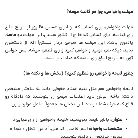
مهلت واخواهی: چرا هر ثانیه مهمه؟
مهلت واخواهی، برای کسانی که تو ایران هستن،
۲۰ روز
از تاریخ ابلاغ
رای غیابیه. برای کسانی که خارج از کشور هستن، این مهلت
دو ماهه
.
یادتون باشه، این مهلت ها شوخی بردار نیستن! اگه از دستشون
بدید، دیگه نمی تونید واخواهی کنید و رای قطعی میشه. پس حواس
تون به تاریخ ابلاغ رای باشه که مبادا دیر بشه.
چطور لایحه واخواهی رو تنظیم کنیم؟ (بخش ها و نکته ها)
لایحه واخواهی هم مثل بقیه اسناد حقوقی، باید یه ساختار مشخص
داشته باشه. توش باید اطلاعات مهمی رو بنویسید که دادگاه رو
قانع کنه حرف شما درسته. این بخش ها معمولاً شامل موارد زیرن:
عنوان:
بالای لایحه بنویسید: «لایحه واخواهی از رای غیابی».
مشخصات واخواه:
اسم، فامیل، کد ملی، آدرس، شغل و شماره
تماس خودتون رو دقیق بنویسید.