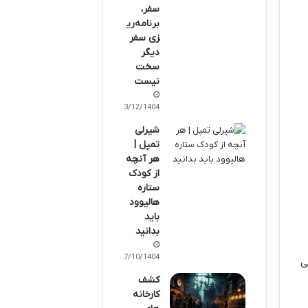
سفر،
برنامه‌ری
زی سفر
دیگر
سخت
نیست
03/12/1404
شیرلی
تمپل |
هر آنچه
از کودک
ستاره
هالیوود
باید
بدانید
07/10/1404
ی
کشف
کارخانه