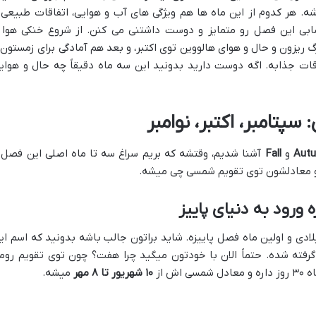
شه. هر کدوم از این ماه ها هم ویژگی های آب و هوایی، اتفاقات طبیعی 
 این فصل رو متمایز و دوست داشتنی می کنن. از شروع خنکی هوا 
گ ریزون و حال و هوای هالووین توی اکتبر، و بعد هم آمادگی برای زمستون 
اقات جذابه. اگه دوست دارید بدونید این سه ماه دقیقاً چه حال و هوای
سپتامبر، اکتبر، نوامبر
Aut
و
Fall
آشنا شدیم، وقتشه که بریم سراغ سه تا ماه اصلی این فصل 
و معادلشون توی تقویم شمسی چی میشه.
لادی و اولین ماه فصل پاییزه. شاید براتون جالب باشه بدونید که اسم ای
septe به معنی هفت گرفته شده. حتماً الان با خودتون میگید چرا هفت؟ چون توی تقویم روم
ش از
۱۰ شهریور تا ۸ مهر
میشه.