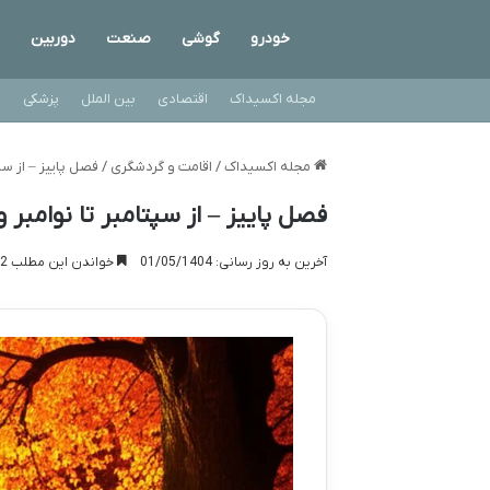
خودرو
گوشی
صنعت
دوربین
مجله اکسیداک
اقتصادی
بین الملل
پزشکی
ت
مجله اکسیداک
/
اقامت و گردشگری
/
فصل پاییز – از سپتامبر تا ن
فصل پاییز – از سپتامبر تا نوامبر و ۱۰ شهریور تا ۹ آذ
آخرین به روز رسانی: 01/05/1404
خواندن این مطلب 12 دقیقه زمان میبرد