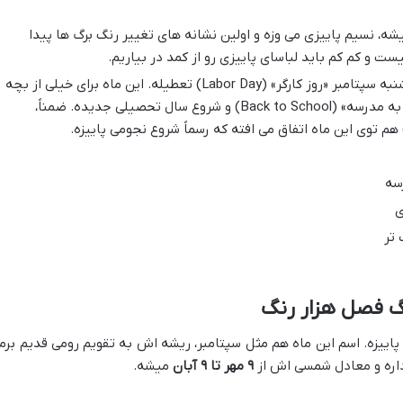
ه، نسیم پاییزی می وزه و اولین نشانه های تغییر رنگ برگ ها پیدا
ت و کم کم باید لباسای پاییزی رو از کمد در بیاریم.
توی آمریکا، اولین دوشنبه سپتامبر «روز کارگر» (Labor Day) تعطیله. این ماه برای خیلی از بچه
ها و دانشجوها هم به معنی «بازگشت به مدرسه» (Back to School) و شروع سال تحصیلی جدیده. ضمناً،
سه
ی
تر
پاییزه. اسم این ماه هم مثل سپتامبر، ریشه اش به تقویم رومی قدیم برم
۹ مهر تا ۹ آبان
میشه.