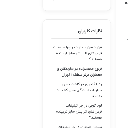
n به معنی نه
نظرات کاربران
مهراد سهراب نژاد
در
چرا تبلیغات
قرص‌های افزایش سایز فریبنده
هستند؟
Bla
فروغ محمدزاده
در
سازندگان و
معماران برتر منطقه ۱ تهران
رؤیا گنجوی
در
کاشت ناخن
خطرناک است؟ پاسخی که باید
بدانید
لونا گرجی
در
چرا تبلیغات
قرص‌های افزایش سایز فریبنده
هستند؟
سروناز اصغری
در
چرا تبلیغات