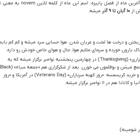
)، یازدهمین ماه سال و آخرین ماه از فصل پاییزه. اسم این ماه از کلمه لاتین ovem
۱۰ آبان تا ۹ آذر
میشه.
ریختن و درخت ها لخت و عریان شدن. هوا حسابی سرد میشه و کم کم باید
اک بارون خورده و سرمای ملایم هوا، حال و هوای خاص خودش رو داره.
توی آمریکا، «روز شکرگزاری» (Thanksgiving) در چهارمین پنجشنبه نوامبر برگزار میشه که یه
جشن بزرگ خانوادگیه و مردم دور هم جمع میشن و بوقلمون می خورن. بعد از شکرگزاری هم «جمعه سیاه» (ck
Friday) داریم که فصل حراج های بزرگ و خرید کریسمسه. «روز کهنه سربازان» (Veterans Day) در آمریکا و «روز
ر شومینه)