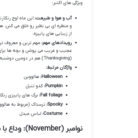
ویژگی های اکتبر:
آب و هوا و طبیعت:
این ماه اوج رنگارن
و منظره ای بی نظیر رو خلق می کنن. ه
از زیبایی های پاییزه.
رویدادهای مهم:
عجیب و غریب می پوشن و بچه ها برای ج
(Thanksgiving) هم در دومین دوشنبه اکتبر برگزار میشه.
واژگان مرتبط:
Halloween:
هالووین
Pumpkin:
کدو تنبل
Fall foliage:
برگ های پاییزی رنگا
Spooky:
ترسناک (مربوط به هالوو
Costume:
لباس مبدل
نوامبر (November): وداع با پاییز و سلام به زمستان