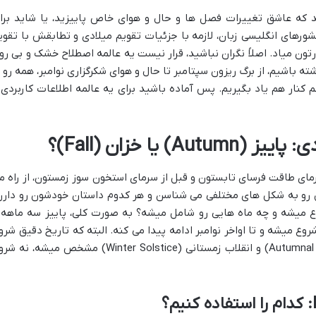
 که عاشق تغییرات فصل ها و حال و هوای خاص پاییزید، یا شاید برا
رهای انگلیسی زبان، لازمه با جزئیات تقویم میلادی و تطابقش با تقوی
تون میاد. اصلاً نگران نباشید، قرار نیست یه عالمه اصطلاح خشک و بی رو
ه باشیم، از برگ ریزون سپتامبر تا حال و هوای شکرگزاری نوامبر، همه رو ب
کنار هم یاد بگیریم. پس آماده باشید برای یه عالمه اطلاعات کاربردی 
 یا خزان (Fall)؟
گرمای طاقت فرسای تابستون و قبل از سرمای استخون سوز زمستون، از راه م
 رو به شکل های مختلفی می شناسن و هر کدوم داستان خودشون رو دارن
روع میشه و چه ماه هایی رو شامل میشه؟ به صورت کلی، پاییز سه ماهه 
شروع میشه و تا اواخر نوامبر ادامه پیدا می کنه. البته که تاریخ دقیق شرو
فصل ها بر اساس اعتدال پاییزی (Autumnal Equinox) و انقلاب زمستانی (Winter Solstice) مشخص میشه، ن
: کدام را استفاده کنیم؟