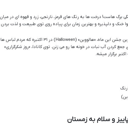
گی برگ هاست! درخت ها به رنگ های قرمز، نارنجی، زرد و قهوه ای در میان
وا خنک و دلپذیره و بهترین زمان برای پیاده روی توی طبیعت و لذت بردن
مهم ترین و معروف ترین جشن این ماه، «هالووین» (Halloween) در ۳۱ اکتبره که مردم لبا
مع کردن آب نبات در خونه ها رو می زنن. توی کانادا، «روز شکرگزاری»
رنگ
ین)