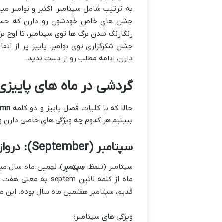
به ترتیب شامل سپتامبر، اکتبر و نوامبر می
جشن های خاص خودشون رو دارن که حسابی
رنگارنگ شدن برگ ها توی سپتامبر، تا اوج بر
جشن شکرگزاری توی نوامبر، پاییز پر از اتف
دارن، ادامه مطلب رو از دست ندید.
گردشی در ماه های پاییزی: 
حالا که با کلیات فصل پاییز و دو کلمه
umn
ببینیم هر کدوم چه ویژگی های خاصی دارن 
سپتامبر (September): دروازه ورود به دنیای پاییز
سپتامبر (تلفظ:
سِپتِمبِر
)، نهمین ماه سال می
ماه از کلمه لاتین m
قدیم، سپتامبر هفتمین ماه سال بوده. این ماه ۳۰ روز داره و معادل شمسی ا
ویژگی های سپتامبر: