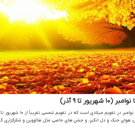
یور تا ۹ آذر)
ون، هوای خنک و دل انگیز، و جشن های خاصی مثل هالووین و شکرگزاری گر