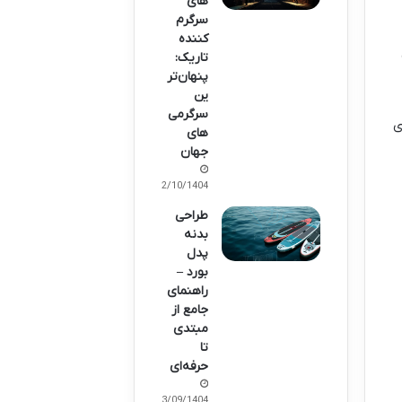
های
سرگرم
کننده
تاریک:
پنهان‌تر
ین
سرگرمی‌
س های
های
جهان
02/10/1404
طراحی
بدنه
پدل
بورد –
راهنمای
جامع از
مبتدی
تا
حرفه‌ای
23/09/1404