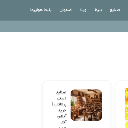
صنایع
بلیط
ویلا
اصفهان
بلیط هواپیما
صنایع
دستی
پراناکان |
خرید
آنلاین
آثار