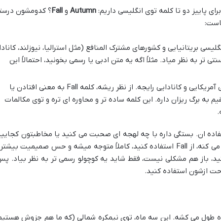
ای پاییز دو تا کلمه توی انگلیسی داریم:
Autumn
و
Fall
؟ کدومشون درست
است:
لیسی بریتانیایی و کشورهای مشترک المنافع (مثل استرالیا، نیوزلند، کانادا
ی تر به نظر میاد. مثلاً اگه یه متن ادبی یا رسمی بخونید، احتمالاً این
این یکی بیشتر توی انگلیسی آمریکایی و کانادایی رایجه. از نظر ریشه، کلمه Fall به معنی افتادن یا
به برگ ریزان داره. این کلمه ساده تر و محاوره ای تره و توی مکالمات
.
ستفاده ان. بستگی داره با چه لهجه ای صحبت می کنید یا مخاطبتون کجاییه
اگه برای کسی که انگلیسی آمریکایی صحبت می کنه، از Fall استفاده کنید، کاملاً متوجه میشه و حس صمیمیت بیش
ه هم از Autumn استفاده کنید، باز هم مشکلی نیست، فقط شاید یه کوچولو رسمی تر به نظر بیاد. پ
احت ازشون استفاده کنید.
اه طول می کشه. این سه ماه، توی نیمکره شمالی (که ما هم جزوش هستیم