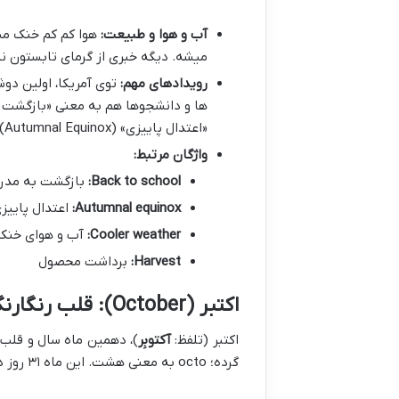
آب و هوا و طبیعت:
هوا کم کم خنک میش
میشه. دیگه خبری از گرمای تابستون نیس
رویدادهای مهم:
«اعتدال پاییزی» (Autumnal Equinox) هم توی این ماه اتفاق می افته که رسماً شروع نجومی پاییزه.
واژگان مرتبط:
Back to school:
بازگشت به مدر
Autumnal equinox:
اعتدال پاییز
Cooler weather:
آب و هوای خنک 
Harvest:
برداشت محصول
اکتبر (October): قلب رنگارنگ فصل هزار رنگ
اکتبر (تلفظ:
آکتوبِر
)، دهمین ماه سال و قلب 
گرده؛ octo به معنی هشت. این ماه ۳۱ روز داره و معادل شمسی اش از