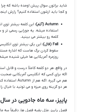
شاید براتون سوال پیش اومده باشه که چرا بر
و کجا باید ازشون استفاده کنیم؟ رازش اینج
Autumn (آتِم):
این کلمه بیشتر توی انگ
استفاده میشه. یه جورایی رسمی تر و سنت
کلمه رو بیشتر می بینید.
Fall (فال):
سقوط کردن برگ هاست که اشاره مستقیم 
روزمره آمریکایی ها خیلی شنیده میشه
در واقع، هر دو کلمه کاملاً درست و قابل ا
هم می گیره. اگ
هر دو گزینه روی میزه و می تونید با خیال ر
پاییز، سه ماه جادویی در سال
فصل پاییز، مثل بقیه فصل ها، دقیقاً سه م