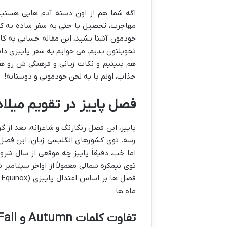
اگه شما هم از اون دسته آدم هایی هستید
مهاجرت، تحصیل یا حتی یه سفر ساده به کشو
خودمون آشنا بشید، این مقاله حسابی به کار
تحویلتون بدیم. می خوایم یه سفر پاییزی داشت
هم ببینیم و نکات زبانی و فرهنگی ش رو هم 
جذاب، اونم با یه لحن خودمونی و دوستانه!
فصل پاییز در تقویم میلادی: پاییز (Autumn)
پاییز، این فصل رنگارنگ و شاعرانه، بعد از 
رسه. توی کشورهای انگلیسی زبان، این فصل
اما خب، دقیقاً پاییز چه موقعی از سال ش
توی نیمکره شمالی معمولاً از اواخر سپتامبر 
ماه ها.
تفاوت کلمات
Autumn
و
Fall