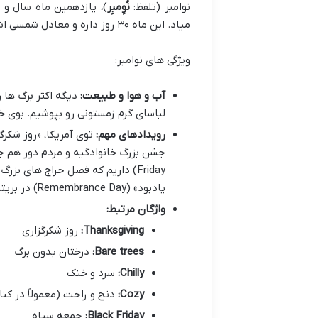
نوامبر (تلفظ:
نُوِمبِر
میاد. این ماه ۳۰ روز داره و معادل شمسی اش از
ویژگی های نوامبر:
آب و هوا و طبیعت:
دیگه اکثر برگ ها 
لباسای گرم زمستونی رو بپوشیم. بوی خ
رویدادهای مهم:
یادبود» (Remembrance Day) در بریتانیا و کانادا هم در ۱۱ نوامبر برگزار میشه.
واژگان مرتبط:
Thanksgiving:
روز شکرگزاری
Bare trees:
درختان بدون برگ
Chilly:
سرد و خنک
Cozy:
دنج و راحت (معمولاً در کنا
Black Friday:
جمعه سیاه