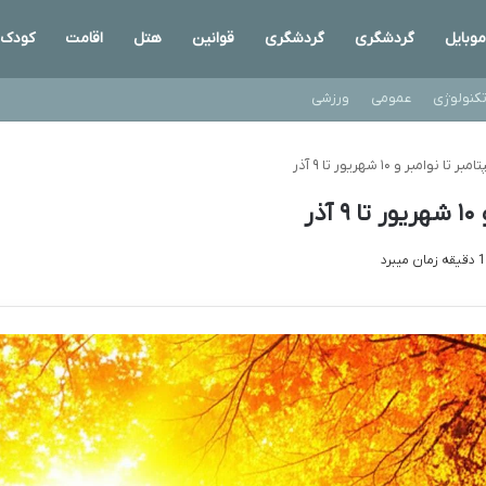
موبایل
گردشگری
گردشگری
قوانین
هتل
اقامت
کودک
کنولوژی
عمومی
ورزشی
وامبر و ۱۰ شهریور تا ۹ آذر
ر