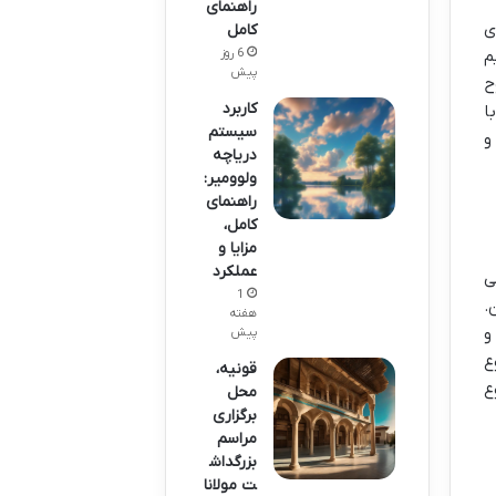
راهنمای
ی
کامل
6 روز
م
پیش
ح
کاربرد
ا
سیستم
و
دریاچه
ولوومیر:
راهنمای
کامل،
مزایا و
عملکرد
ی
1
.
هفته
و
پیش
ع
قونیه،
ه شروع
محل
برگزاری
مراسم
بزرگداش
ت مولانا