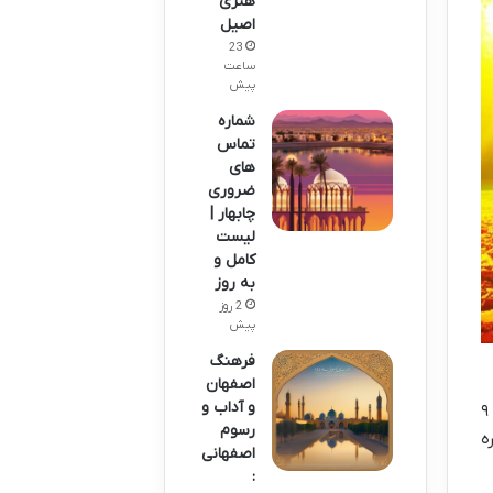
هنری
اصیل
23
ساعت
پیش
شماره
تماس
های
ضروری
چابهار |
لیست
کامل و
به روز
2 روز
پیش
فرهنگ
اصفهان
و آداب و
فصل پاییز، شامل ماه های سپتامبر، اکتبر و نوامبر در تقویم میلادی است که در تقویم شمسی تقریباً از ۱۰ شهریور تا ۹
رسوم
ه
اصفهانی
: