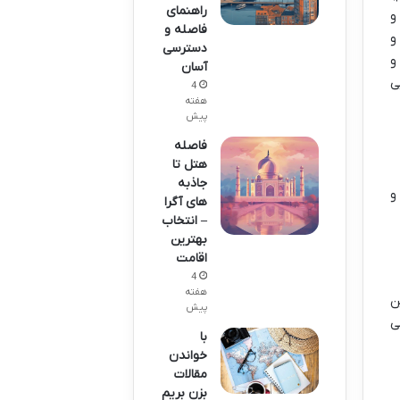
راهنمای
و
فاصله و
و
دسترسی
و
آسان
ی
4
هفته
پیش
فاصله
هتل تا
جاذبه
و
های آگرا
– انتخاب
بهترین
اقامت
4
هفته
ن
پیش
ی
با
خواندن
مقالات
بزن بریم