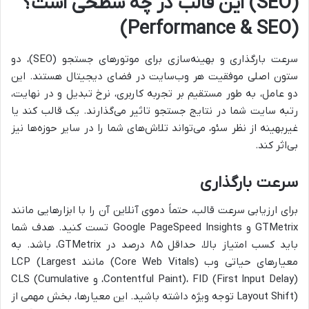
(SEO) این قالب در چه سطحی است؟
(Performance & SEO)
سرعت بارگذاری و بهینه‌سازی برای موتورهای جستجو (SEO)، دو
ستون اصلی موفقیت هر وب‌سایت در فضای دیجیتال هستند. این
دو عامل، به طور مستقیم بر تجربه کاربری، نرخ تبدیل و در نهایت،
رتبه سایت شما در نتایج جستجو تاثیر می‌گذارند. یک قالب کند یا
غیربهینه از نظر سئو، می‌تواند تلاش‌های شما را در سایر حوزه‌ها نیز
بی‌اثر کند.
سرعت بارگذاری
برای ارزیابی سرعت قالب، حتماً دموی آنلاین آن را با ابزارهایی مانند
GTMetrix و Google PageSpeed Insights تست کنید. هدف شما
باید کسب امتیاز بالا، حداقل ۸۵ درصد در GTMetrix، باشد. به
معیارهای حیاتی وب (Core Web Vitals) مانند LCP (Largest
Contentful Paint)، FID (First Input Delay)، و CLS (Cumulative
Layout Shift) توجه ویژه داشته باشید. این معیارها، بخش مهمی از