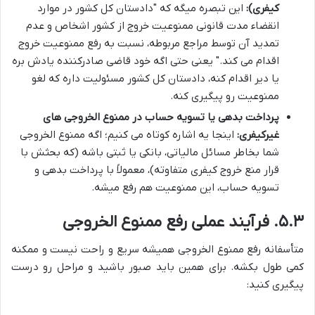
کیفری):
این تبصره میگه که "دادستان کل کشور در موارد
انقضاء مدت قانونی ممنوعیت خروج از کشور اشخاص و عدم
تمدید آن توسط مراجع مربوطه، نسبت به رفع ممنوعیت خروج
اقدام می کند." یعنی حتی اگه خود قاضی صادرکننده یادش بره
یا دیر اقدام کنه، دادستان کل کشور مسئولیت داره که لغو
ممنوعیت رو پیگیری کنه.
پرداخت بدهی یا تسویه حساب در ممنوع الخروجی های
غیرکیفری:
اینجا یه اشاره کوتاه می کنیم؛ اگه ممنوع الخروجی
شما بخاطر مسائل مالیاتی، بانکی یا ثبتی باشه (که بحثش با
قرار منع خروج کیفری متفاوته)، معمولاً با پرداخت بدهی و
تسویه حساب، این ممنوعیت هم رفع میشه.
۵.۳. فرآیند عملی رفع ممنوع الخروجی
متأسفانه رفع ممنوع الخروجی همیشه سریع و راحت نیست و ممکنه
کمی طول بکشه. برای همین باید صبور باشید و مراحل رو درست
پیگیری کنید: