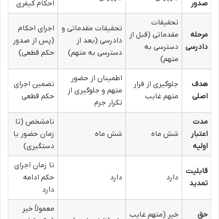
صدور
احکام کیفری
تحقیقات
تحقیقات مقدماتی و
اجرای احکام
مرحله
مقدماتی (قبل از
دادرسی (بعد از
(پس از صدور
دادرسی
دسترسی به
دسترسی به متهم)
حکم قطعی)
متهم)
اطمینان از حضور
هدف
جلوگیری از فرار
تضمین اجرای
متهم و جلوگیری از
اصلی
متهم غایب
حکم قطعی
تکرار جرم
مدت
نامشخص (تا
اعتبار
شش ماه
شش ماه
زمان حضور یا
اولیه
دستگیری)
تا زمان اجرای
قابلیت
دارد
دارد
حکم ادامه
تمدید
دارد
معمولاً خیر
حق
خیر (متهم غایب