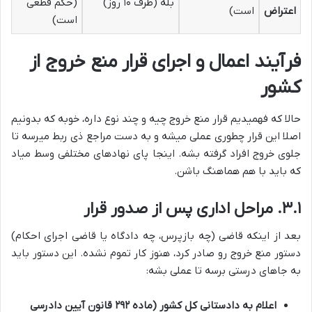
بله (ظرف ۱۰ روز)
(حکم قطعی
اعتراض
است)
است)
فرآیند اعمال و اجرای قرار منع خروج از
کشور
حالا که فهمیدیم قرار منع خروج چیه و چند نوع داره، خوبه که بدونیم
اصلا این قرار چطوری عملی میشه و به دست مراجع ذی ربط میرسه تا
جلوی خروج افراد گرفته بشه. اینجا پای نهادهای مختلفی وسط میاد
که باید با هم هماهنگ باشن.
۳.۱. مراحل اداری پس از صدور قرار
بعد از اینکه قاضی (چه بازپرس، چه دادگاه یا قاضی اجرای احکام)
دستور منع خروج رو صادر کرد، هنوز کار تموم نشده. این دستور باید
به جاهای درستی برسه تا عملی بشه:
اعلام به دادستانی کل کشور (ماده ۲۹۲ قانون آیین دادرسی