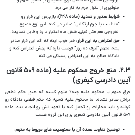
جلوگیری از تکرار جرم به کار می بره.
شرایط صدور و تمدید (ماده ۲۴۸):
بازپرس این قرار رو
"متناسب با جرم ارتکابی" صادر می کنه. این نوع ممنوع
الخروجی هم مثل قبلی، شش ماه اعتبار داره و قابل تمدیده.
حق اعتراض به این قرار:
خبر خوب اینه که اگه این قرار صادر
بشه، متهم "ظرف ده روز" فرصت داره که بهش اعتراض کنه و
دادگاه صالح به این اعتراض رسیدگی می کنه.
۲.۳. منع خروج محکوم علیه (ماده ۵۰۹ قانون
آیین دادرسی کیفری)
فرق متهم با محکوم علیه چیه؟ متهم کسیه که هنوز حکم قطعی
براش صادر نشده، اما محکوم علیه کسیه که حکم قطعی دادگاه رو
گرفته و باید مجازات رو تحمل کنه یا تعهداتش رو انجام بده. ماده
۵۰۹ قانون آیین دادرسی کیفری برای این گروه هست:
توضیح تفاوت عمده آن با ممنوعیت های مربوط به متهم: