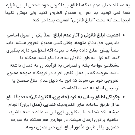
یه مسئله خیلی مهم دیگه، اطلاع پیدا کردن خود شخص از این قراره.
شما نمی تونید یه نفر رو ممنوع الخروج کنید ولی بهش نگید!
اینجاست که بحث "ابلاغ قانونی" اهمیت پیدا می کنه:
اهمیت ابلاغ قانونی و آثار عدم ابلاغ:
اصلاً یکی از اصول اساسی
دادرسی، حق دفاع متهمه. وقتی کسی ممنوع الخروج میشه، باید
حتماً بهش اطلاع داده بشه تا بتونه اگه اعتراضی داره، پیگیری
کنه. اگه قرار به طور قانونی به فرد ابلاغ نشه، ممکنه با
مشکلاتی مواجه بشه و اعتراض به فرآیند رو به دنبال داشته
باشه. هرچند که در عمل، گاهی افراد در فرودگاه متوجه ممنوع
الخروجی خود می شوند که این به دلیل عدم ابلاغ صحیح یا
نرسیدن ابلاغ به دست آنهاست.
چگونگی اطلاع رسانی به فرد (حضوری، الکترونیکی):
معمولاً ابلاغ
ها از طریق سامانه های الکترونیک قضایی (عدل ایران) انجام
میشه. اگه شما حساب کاربری توی این سامانه داشته باشید،
ابلاغیه براتون ارسال میشه. در مواردی هم ممکنه به صورت
حضوری یا از طریق مأمور ابلاغ، این خبر بهتون برسه.