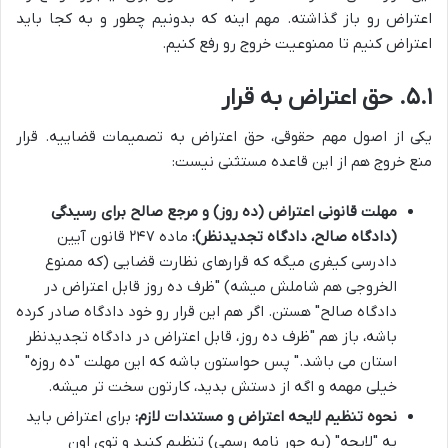
اعتراض رو باز گذاشته. مهم اینه که بدونیم چطور و به کجا باید
اعتراض کنیم تا ممنوعیت خروج رو رفع کنیم.
۵.۱. حق اعتراض به قرار
یکی از اصول مهم حقوقی، حق اعتراض به تصمیمات قضاییه. قرار
منع خروج هم از این قاعده مستثنی نیست:
مهلت قانونی اعتراض (ده روز) و مرجع صالح برای رسیدگی
(دادگاه صالح، دادگاه تجدیدنظر):
ماده ۲۴۷ قانون آیین
دادرسی کیفری میگه که قرارهای نظارت قضایی (که ممنوع
الخروجی هم شاملش میشه) "ظرف ده روز قابل اعتراض در
دادگاه صالح" هستن. اگر هم این قرار رو خود دادگاه صادر کرده
باشه، باز هم "ظرف ده روز، قابل اعتراض در دادگاه تجدیدنظر
استان می باشد." پس حواستون باشه که این مهلت "ده روزه"
خیلی مهمه و اگه از دستش بدید، کارتون سخت تر میشه.
نحوه تنظیم لایحه اعتراض و مستندات لازم:
برای اعتراض باید
یه "لایحه" (یه جور نامه رسمی) تنظیم کنید و توی اون