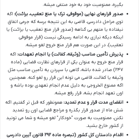
بگیره، ممنوعیت خود به خود منتفی میشه.
صدور قرارهای نهایی (موقوفی، ترک یا منع تعقیب، برائت):
اگه
توی مراحل دادرسی، قاضی به این نتیجه برسه که جرمی اتفاق
نیفتاده یا متهم بی گناهه (صدور قرار منع تعقیب یا برائت) یا
اینکه دیگه نیازی به ادامه رسیدگی نیست (قرار موقوفی
تعقیب)، در این صورت هم قرار منع خروج لغو میشه.
پذیرش تأمین مناسب (وثیقه، کفالت) یا انجام تعهدات:
اگه
قرار منع خروج به عنوان یکی از قرارهای نظارت قضایی (ماده
۲۴۷) صادر شده باشه، گاهی با سپردن یه تأمین مناسب مثل
وثیقه یا کفالت، قاضی می تونه این قرار رو لغو کنه. همچنین
اگه ممنوع الخروجی به دلیل عدم انجام تعهدی بوده باشه و
اون تعهد انجام بشه، قرار رفع میشه.
انقضای مدت قرار و عدم تمدید:
همونطور که قبل تر گفتیم، اگه
شش ماه از صدور قرار بگذره و مراجع قضایی اون رو تمدید
نکنن، ممنوعیت به صورت "خودکار" لغو میشه و شما می تونید
از کشور خارج بشید.
اقدام دادستان کل کشور (تبصره ماده ۲۹۲ قانون آیین دادرسی