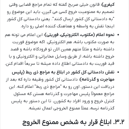
کیفری):
قانون خیلی صریح گفته که تمام مراجع قضایی وقتی
تصمیم به ممنوعیت خروج کسی می گیرن، باید این موضوع رو
"به دادستانی کل کشور ارسال کنند". یعنی دادستانی کل کشور
اینجا نقش یه واسطه و هماهنگ کننده اصلی رو داره.
نحوه اعلام (مکتوب، الکترونیکی، فوریتی):
این اعلام می تونه هم
به صورت مکتوب باشه، هم الکترونیکی. اگه موضوع فوریت
داشته باشه و مثلاً متهم همین الان تو فرودگاه باشه و قصد
خروج داشته باشه، از طریق وسایل مخابراتی و الکترونیکی و با
قید فوریت به دادستانی اطلاع داده میشه تا سریعاً اقدام کنن.
نقش دادستانی کل کشور در ابلاغ به مراجع ذی ربط (پلیس
مهاجرت و گذرنامه):
دادستانی کل کشور وظیفه داره که بعد از
دریافت این دستور، اون رو به "مراجع ذی ربط" اعلام کنه. این
مراجع معمولاً پلیس مهاجرت و گذرنامه هستن که مسئول
کنترل خروج و ورود افراد به کشورن. تا این دستور به پلیس
گذرنامه نرسه، عملاً ممنوع الخروجی اعمال نمیشه.
۳.۲. ابلاغ قرار به شخص ممنوع الخروج