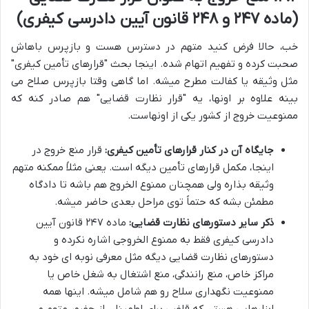
(ماده ۲۴۷ و ۲۴۸ قانون آیین دادرسی کیفری)
خب، حالا فرض کنید متهم در دسترس هست و بازپرس باهاش
صحبت کرده و تفهیم اتهام شده. اینجا بحث "قرارهای تأمین کیفری"
مثل وثیقه یا کفالت مطرح میشه. اما گاهی وقتا بازپرس صلاح می
بینه علاوه بر اونها، یه "قرار نظارت قضایی" هم صادر کنه که
ممنوعیت خروج از کشور یکی از اونهاست.
جایگاه آن در کنار قرارهای تأمین کیفری:
قرار منع خروج در
اینجا، مکمل قرارهای تأمین دیگه است. یعنی مثلاً ممکنه متهم
وثیقه بذاره ولی همچنان ممنوع الخروج هم باشه تا دادگاه
مطمئن بشه که حتماً توی مراحل بعدی حاضر میشه.
ذکر سایر دستورهای نظارت قضایی:
ماده ۲۴۷ قانون آیین
دادرسی کیفری فقط به ممنوع الخروجی اشاره نکرده و
دستورهای نظارت قضایی دیگه مثل معرفی نوبه ای خود به
مراکز خاص، منع رانندگی، منع اشتغال به شغل خاص یا
ممنوعیت نگهداری سلاح رو هم شامل میشه. اینها همه
ابزارهایی هستن که قاضی برای اطمینان از حضور متهم و