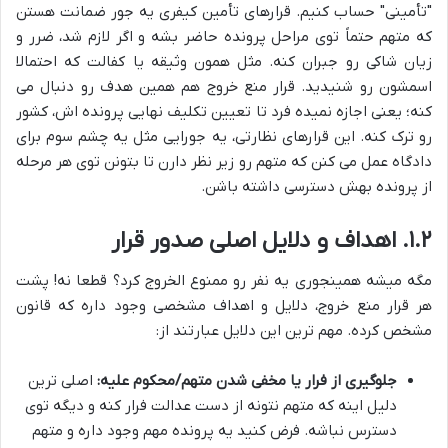
"تأمینی" حساب کنیم. قرارهای تأمین کیفری یه جور ضمانت هستن
که متهم حتماً توی مراحل پرونده حاضر بشه و اگر لازم شد، ضرر و
زیان شاکی رو جبران کنه. مثل همون وثیقه یا کفالت که احتمالا
اسمشون رو شنیدید. قرار منع خروج هم همین هدف رو دنبال می
کنه؛ یعنی اجازه نمیده فرد تا تعیین تکلیف نهایی پرونده اش، کشور
رو ترک کنه. این قرارهای نظارتی، یه جورایی مثل یه چشم سوم برای
دادگاه عمل می کنن که متهم رو زیر نظر دارن تا بتونن توی هر مرحله
از پرونده بهش دسترسی داشته باشن.
۱.۲. اهداف و دلایل اصلی صدور قرار
مگه میشه همینجوری یه نفر رو ممنوع الخروج کرد؟ قطعا نه! پشت
هر قرار منع خروج، دلایل و اهداف مشخصی وجود داره که قانون
مشخص کرده. مهم ترین این دلایل عبارتند از:
جلوگیری از فرار یا مخفی شدن متهم/محکوم علیه:
اصلی ترین
دلیل اینه که متهم نتونه از دست عدالت فرار کنه و دیگه توی
دسترس نباشه. فرض کنید یه پرونده مهم وجود داره و متهم