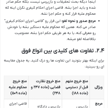
اینجا دیگه بحث تحقیقات و بازپرسی نیست، بلکه حکم صادر
شده و باید اجرا بشه. قاضی اجرای احکام کیفری نگران اینه که
محکوم علیه فرار کنه و حکم اجرا نشه.
مرجع صدور و نحوه لغو:
این قرار رو "قاضی اجرای احکام کیفری"
صادر می کنه. همین که محکوم علیه دستگیر بشه یا خودش
رو معرفی کنه، یا به هر طریقی حکم اجرا بشه، ممنوعیت
بلافاصله لغو میشه.
۲.۴. تفاوت های کلیدی بین انواع فوق
برای اینکه بهتر بتونید این تفاوت ها رو درک کنید، یه جدول مقایسه
ای رو ببینید:
منع خروج متهم
منع خروج نظارت
منع خروج
ویژگی
قبل از دسترسی
قضایی (ماده ۲۴۷ و
محکوم علیه
(ماده ۱۸۸)
۲۴۸)
(ماده ۵۰۹)
مرجع
قاضی اجرای
بازپرس
بازپرس، دادگاه