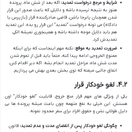
شرایط و مرجع درخواست تمدید:
اگه بعد از شش ماه، پرونده
هنوز به نتیجه نرسیده باشه و دلایلی که باعث صدور این قرار
شدن همچنان پابرجا باشن، قاضی صادرکننده قرار (بازپرس یا
دادگاه) می تونه درخواست "تمدید" این قرار رو بده. این تمدید
هم باید دلایل موجه داشته باشه و همینجوری نمیشه الکی
تمدیدش کرد.
ضرورت تمدید به موقع:
نکته مهم اینجاست که برای اینکه
ممنوع الخروجی ادامه پیدا کنه، حتماً باید قبل از تموم شدن
مدت شش ماه، مراحل تمدید انجام بشه. اگه دیر اقدام کنن،
اتفاق جالبی میفته که توی بخش بعدی بهش می پردازیم.
۴.۲. لغو خودکار قرار
یکی از ویژگی های مهم قرار منع خروج، قابلیت "لغو خودکار" اون
هستش. این خیلی به نفع متهمه چون باعث میشه پرونده ها بی
دلیل طولانی نشن و حقوق افراد برای سفر محدود نمونه.
چگونگی لغو خودکار پس از انقضای مدت و عدم تمدید:
قانون