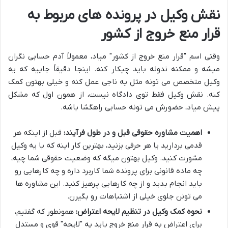
نقش وکیل در پرونده های مربوط به
قرار منع خروج از کشور
وقتی اسم "قرار منع خروج از کشور" میاد، معمولاً آدم حسابی نگران
میشه و ممکنه ندونه باید چیکار کنه. اینجا دقیقاً جاییه که یه
وکیل متخصص می تونه مثل یه ناجی عمل کنه و خیلی بهتون کمک
کنه. نقش وکیل فقط توی دادگاه نیست، از همون اول که مشکل
پیش میاد، حضورش می تونه حسابی راهگشا باشه.
اهمیت مشاوره حقوقی قبل و در طول فرآیند:
قبل از اینکه هر
قدمی بردارید یا هر حرفی بزنید، بهترین کار اینه که با یه وکیل
مشورت کنید. وکیل بهتون میگه که وضعیت حقوقی شما چیه،
چه ماده قانونی برای پرونده شما کاربرد داره و چه کارهایی رو
باید انجام بدید و از چه کارهایی پرهیز کنید. این مشاوره ها
می تونن جلوی خیلی از اشتباهات رو بگیرن.
نحوه کمک وکیل در تنظیم لایحه اعتراض:
همونطور که گفتیم،
برای اعتراض به قرار منع خروج باید یه "لایحه" قوی و مستدل