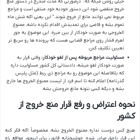
خیلی روشن میگه که: "درصورتی که مدت مندرج در دستور منع
خروج منقضی شود این دستور خودبه خود منتفی است و مراجع
مربوط نمی‏ توانند مانع از خروج شوند." این یعنی اگه شش ماه
تموم بشه و قاضی برای تمدیدش اقدام نکرده باشه، ممنوع
الخروجی به صورت خودکار از بین میره. این موضوع یه جور
اهرم فشار روی مراجع قضایی هست که پرونده ها رو سریع تر
تعیین تکلیف کنن.
مسئولیت مراجع مربوطه پس از لغو خودکار:
وقتی قرار به
صورت خودکار لغو میشه، دادستانی کل کشور مسئولیت داره
که بلافاصله این موضوع رو به مراجع ذی ربط (مثل پلیس
گذرنامه) اعلام کنه تا اسم فرد از لیست ممنوع الخروج ها خارج
بشه و دیگه کسی نتونه مانع خروجش بشه.
نحوه اعتراض و رفع قرار منع خروج از
کشور
هیچ کس دوست نداره ممنوع الخروج بشه، مخصوصاً اگه فکر کنه
این قرار ناحق صادر شده. خوشبختانه قانون برای اینجور مواقع راه