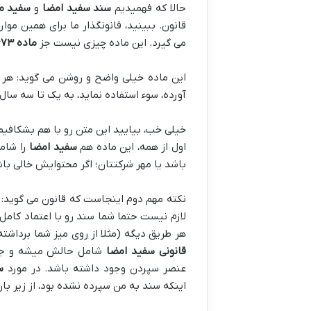
حالا که فهمیدیم
سند سفید امضا
و
سفید م
قانون. ببینید، قانونگذار ما برای همین موا
می گیرد. این ماده چیزی نیست جز
ماده ۶۷۳ قانون مجازات اسلامی (بخش تعزیرات)
این ماده خیلی واضح و روشن می گوید: هر
آورده، سوء استفاده نماید، به یک تا سه س
خیلی خب، بیایید این متن رو با هم بشکافیم 
اول از همه، این ماده هم
سفید امضا
را شام
باشد یا مهر شرکتتان؛ اگر محتوایش خالی ب
نکته مهم دوم اینجاست که قانون می گوید: 
لازم نیست حتما شما سند رو با اعتماد کامل
هر طریق دیگه (مثلا از روی میز شما برداش
قانونی سفید امضا
شامل حالش میشه و جرم
عنصر سپردن وجود داشته باشد. در مورد
س
اینکه سند به من سپرده نشده بود، از زیر با