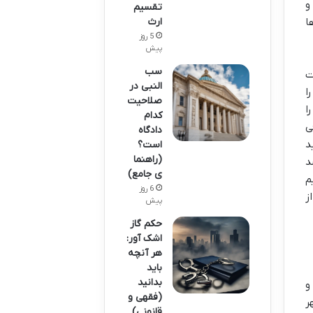
و
تقسیم
ارث
ا
5 روز
پیش
سب
ت
النبی در
ا
صلاحیت
ا
کدام
ی
دادگاه
د
است؟
(راهنما
د
ی جامع)
م
6 روز
ز
پیش
حکم گاز
اشک آور:
هر آنچه
باید
بدانید
و
(فقهی و
ر
قانونی)