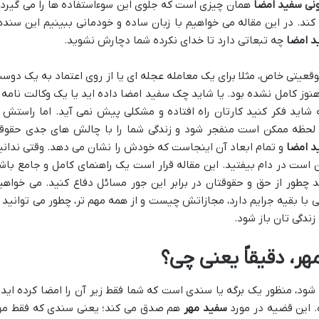
ونی سفید امضا
همان چیزی است که جلوی این سوءاستفاده ها را می گیرد 
د. در این مقاله می خواهیم با زبان ساده و خودمانی ببینیم این سنده
د امضا
چه تبعاتی دارد تا خدای نکرده شما دچارش نشوید.
قعیتی خاص، مثلا برای یک معامله عجله ای یا از روی اعتماد به یک دوس
 هنوز کامل نشده بود. یا شاید چک سفید امضا داده اید یا یک وکالت نامه ر
 شاید فکر کنید کارتان راه افتاده و مشکلی پیش نمی آید. اما راستش ر
لحظه ممکن است منفجر شود و زندگی شما را با چالش های جدی حقوق
د امضا
و تمام ابعاد آن اینجاست که خودش را نشان می دهد. وقتی ندانی
است در دام بیفتید. این مقاله قرار است یک راهنمای کامل و جامع باش
د چطور از حق و حقوقتان در برابر این جور مسائل دفاع کنید. می خواهی
ی با بقیه جرایم دارد، مجازاتش چیست و از همه مهم تر، چطور می توانید ا
ندگی تان باز شود.
ر، دقیقاً یعنی چی؟
ود، منظور یک برگه یا سندی است که شما فقط زیر آن را امضا کرده اید 
 این قضیه در مورد
سفید مهر
هم صدق می کند؛ یعنی سندی که فقط مه