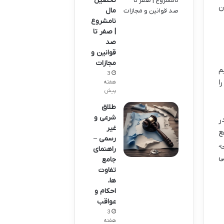
تحصیل
ن
مال
نامشروع
| صفر تا
صد
قوانین و
مجازات
م
3
ا
هفته
پیش
طلاق
شرعی و
ر
غیر
ع
رسمی –
،
راهنمای
ی
جامع
تفاوت
ها،
احکام و
عواقب
3
هفته