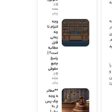
ه
2
هفته
پیش
ه
وجه
التزام تا
د
چه
ی
زمانی
.
قابل
د
مطالبه
است؟ |
پاسخ
جامع
ا
حقوقی
و
2
ن
هفته
پیش
ا
**مطالب
ه وجه
چک پس
از ۲۰
سال |