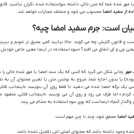
ا مهر شده شما که متن خالی داشته، سواستفاده شده، نگران نباشید. قانو
ده از سفید امضا
محسوب می شود و متخلف مجازات خواهد شد.
یان است: جرم سفید امضا چیه؟
 و قانون کلیش چه می گوید. حالا بیایید کمی عمیق تر شویم و ببینی
یعنی چی و کی اتفاق می افتد؟ «سوء استفاده» در اینجا معنی خاص خودش ر
 مهر
زمانی شکل می گیرد که کسی که یک سند امضا یا مهر شده خالی را د
ی بوده) یا بدون اجازه شما، شروع به نوشتن متن یا تغییر محتوای آن به نف
سی یک برگه امضا شده می دهید تا فقط روی آن بنویسد: «اینجانب فلانی
دریافت کردم.» اما طرف می رود و روی آن می نویسد: «اینجانب فلانی، متعهد م
واگذار کنم!» اینجاست که بوی سوء استفاده به مشام می رسد.
فید امضا
محقق شود، چند تا چیز مهم است:
ر شده وجود داشته باشد که محتوای اصلی اش تکمیل نشده باشد.