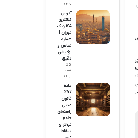
پیش
آدرس
کلانتری
۱۴۵ ونک
تهران |
ن
شماره
تماس و
لوکیشن
دقیق
ی
3
ا
هفته
ف
پیش
ل
ماده
در
267
قانون
مدنی –
راهنمای
جامع
تهاتر و
اسقاط
دین