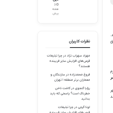
3
هفته
پیش
.
نظرات کاربران
ق
مهراد سهراب نژاد
در
چرا تبلیغات
قرص‌های افزایش سایز فریبنده
هستند؟
م
فروغ محمدزاده
در
سازندگان و
ر
معماران برتر منطقه ۱ تهران
رؤیا گنجوی
در
کاشت ناخن
ر
خطرناک است؟ پاسخی که باید
د
بدانید
لونا گرجی
در
چرا تبلیغات
قرص‌های افزایش سایز فریبنده