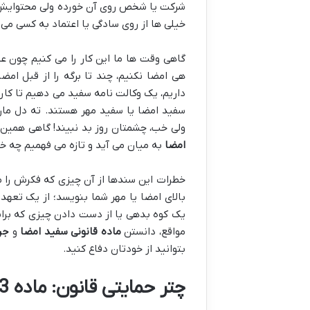
شرکت یا شخص روی آن خورده ولی محتوایش 
خیلی ها از روی سادگی یا اعتماد به کسی می 
گاهی وقت ها ما این کار را می کنیم چون عجل
هی امضا نکنیم، چند تا برگه را از قبل امضا
داریم، یک وکالت نامه سفید می دهیم تا کار
سفید امضا یا سفید مهر هستند. ته دل مان 
ولی خب، چشمتان روز بد نبیند! گاهی همی
امضا
به میان می آید و تازه می فهمیم چه خ
خطرات این سندها از آن چیزی که فکرش را م
بالای امضا یا مهر شما بنویسد؛ از یک تعهد
یک کوه بدهی یا از دست دادن چیزی که برایت
مواقع، دانستن
ماده قانونی سفید امضا
و
جر
بتوانید از خودتان دفاع کنید.
چتر حمایتی قانون: ماده 673 قانون مجازات اسلامی چی میگه؟