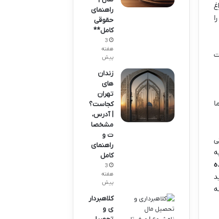
غ
راهنمای
ا
حقوقی
کامل**
3
هفته
ت
پیش
زندان
های
تهران
ا
کجاست؟
| آدرس،
مشخصا
ت و
ی
راهنمای
ه
کامل
ه
3
هفته
د
پیش
ه
کلاهبردار
ی و