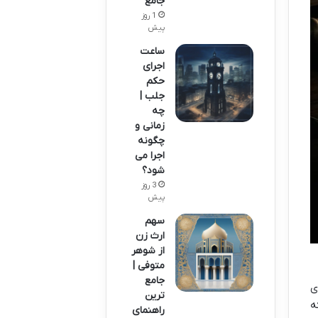
جامع
1 روز
پیش
ساعت
اجرای
حکم
جلب |
چه
زمانی و
چگونه
اجرا می
شود؟
3 روز
پیش
سهم
ارث زن
از شوهر
متوفی |
جامع
ی
ترین
ه
راهنمای