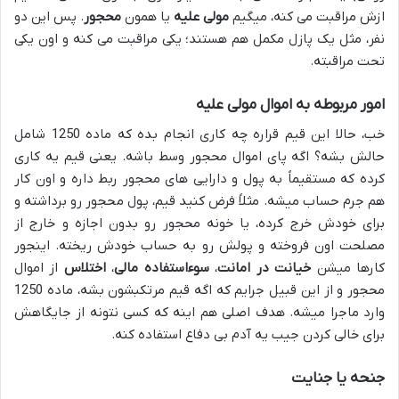
ازش مراقبت می کنه، میگیم
مولی علیه
یا همون
محجور
. پس این دو
نفر، مثل یک پازل مکمل هم هستند؛ یکی مراقبت می کنه و اون یکی
تحت مراقبته.
امور مربوطه به اموال مولی علیه
خب، حالا این قیم قراره چه کاری انجام بده که ماده 1250 شامل
حالش بشه؟ اگه پای اموال محجور وسط باشه. یعنی قیم یه کاری
کرده که مستقیماً به پول و دارایی های محجور ربط داره و اون کار
هم جرم حساب میشه. مثلاً فرض کنید قیم، پول محجور رو برداشته و
برای خودش خرج کرده، یا خونه محجور رو بدون اجازه و خارج از
مصلحت اون فروخته و پولش رو به حساب خودش ریخته. اینجور
کارها میشن
خیانت در امانت
،
سوءاستفاده مالی
،
اختلاس
از اموال
محجور و از این قبیل جرایم که اگه قیم مرتکبشون بشه، ماده 1250
وارد ماجرا میشه. هدف اصلی هم اینه که کسی نتونه از جایگاهش
برای خالی کردن جیب یه آدم بی دفاع استفاده کنه.
جنحه یا جنایت