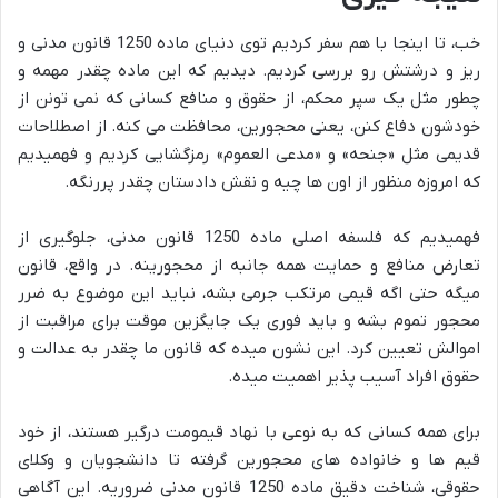
خب، تا اینجا با هم سفر کردیم توی دنیای ماده 1250 قانون مدنی و
ریز و درشتش رو بررسی کردیم. دیدیم که این ماده چقدر مهمه و
چطور مثل یک سپر محکم، از حقوق و منافع کسانی که نمی تونن از
خودشون دفاع کنن، یعنی محجورین، محافظت می کنه. از اصطلاحات
قدیمی مثل «جنحه» و «مدعی العموم» رمزگشایی کردیم و فهمیدیم
که امروزه منظور از اون ها چیه و نقش دادستان چقدر پررنگه.
فهمیدیم که فلسفه اصلی ماده 1250 قانون مدنی، جلوگیری از
تعارض منافع و حمایت همه جانبه از محجورینه. در واقع، قانون
میگه حتی اگه قیمی مرتکب جرمی بشه، نباید این موضوع به ضرر
محجور تموم بشه و باید فوری یک جایگزین موقت برای مراقبت از
اموالش تعیین کرد. این نشون میده که قانون ما چقدر به عدالت و
حقوق افراد آسیب پذیر اهمیت میده.
برای همه کسانی که به نوعی با نهاد قیمومت درگیر هستند، از خود
قیم ها و خانواده های محجورین گرفته تا دانشجویان و وکلای
حقوقی، شناخت دقیق ماده 1250 قانون مدنی ضروریه. این آگاهی