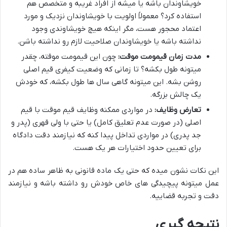
خویشاوندان باشه یا میشه از افراد غریبه و متخصص هم
استفاده کرد؟ معمولاً اولویت با خویشاوندان نزدیک و مورد
اعتماد محجور هست، مگر اینکه هیچ خویشاوندی وجود
نداشته باشه یا خویشاوندان صلاحیت لازم رو نداشته باشن.
مدت زمان قیمومت موقت:
چون این قیمومت موقته، چقدر
میتونه طول بکشه؟ تا زمانی که وضعیت کیفری قیم اصلی
روشن بشه. این میتونه گاهی سال ها طول بکشه، که خودش
یک چالش بزرگه.
تعارض وظایف:
در مواردی ممکنه وظایف قیم موقت با قیم
اصلی (در صورت عدم تعلیق کامل) یا حتی با ولی قهری (پدر و
جد پدری) در مواردی تداخل پیدا کنه که نیازمند دقت دادگاه
برای تعیین حدود اختیارات هر یک هست.
این نکات نشون میده که حتی یک ماده قانونی به ظاهر ساده هم در
عمل میتونه پیچیدگی های خاص خودش رو داشته باشه و نیازمند
دقت و تجربه قضاییه.
نتیجه گیری