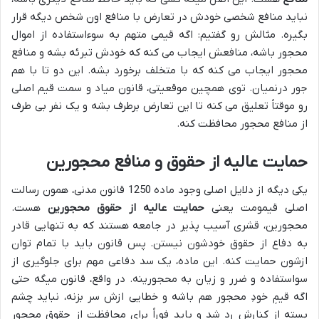
نباید منافع شخصی خودش در تعارض با منافع اون شخص دیگه قرار
بگیره. مثالش رو گفتیم: اگه قیمی متهم به سوءاستفاده از اموال
محجور باشه، منافعش ایجاب می کنه که خودش تبرئه بشه و منافع
محجور ایجاب می کنه که با متخلف برخورد بشه. این دو تا با هم
جور درنمیان. توی همچین موقعیتی، قانون میاد و سمت قیم اصلی
رو موقتاً تعلیق می کنه تا این تعارض برطرف بشه و یک نفر بی طرف
از منافع محجور محافظت کنه.
حمایت عالیه از حقوق و منافع محجورین
یکی دیگه از دلایل اصلی وجود ماده 1250 قانون مدنی، همون رسالت
اصلی قیمومت یعنی
حمایت عالیه از حقوق محجورین
هست.
محجورین، قشری آسیب پذیر در جامعه هستند که به تنهایی قادر
به دفاع از حقوق خودشون نیستن. پس قانون باید با تمام توان
ازشون حمایت کنه. این ماده، یک سد دفاعی مهم برای جلوگیری از
سواستفاده و ضرر و زیان به محجورینه. در واقع، قانون میگه حتی
اگه قیمِ خودِ محجور هم باشه و خطایی ازش سر بزنه، نباید چشم
بسته از کنارش رد شد و باید فوراً برای محافظت از حقوق محجور