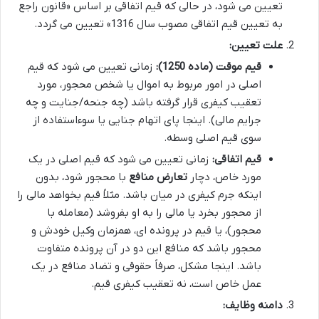
تعیین می شود، در حالی که قیم اتفاقی بر اساس «قانون راجع
به تعیین قیم اتفاقی مصوب سال 1316» تعیین می گردد.
علت تعیین:
قیم موقت (ماده 1250):
زمانی تعیین می شود که قیم
اصلی در امور مربوط به اموال یا شخص محجور، مورد
تعقیب کیفری قرار گرفته باشد (چه جنحه/جنایت و چه
جرایم مالی). اینجا پای اتهام جنایی یا سوءاستفاده از
سوی قیم اصلی وسطه.
قیم اتفاقی:
زمانی تعیین می شود که قیم اصلی در یک
مورد خاص، دچار
تعارض منافع
با محجور شود، بدون
اینکه جرم کیفری در میان باشد. مثلاً قیم بخواهد مالی را
از محجور بخرد یا مالی را به او بفروشد (معامله با
محجور)، یا قیم در پرونده ای، همزمان وکیل خودش و
محجور باشد که منافع این دو در آن پرونده متفاوت
باشد. اینجا مشکل، صرفاً حقوقی و تضاد منافع در یک
عمل خاص است، نه تعقیب کیفری قیم.
دامنه وظایف: