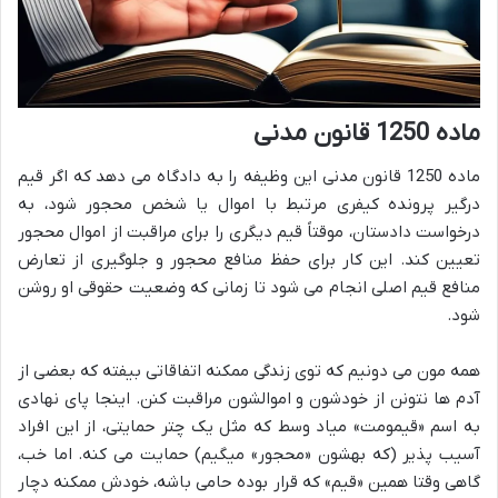
ماده 1250 قانون مدنی
ماده 1250 قانون مدنی این وظیفه را به دادگاه می دهد که اگر قیم
درگیر پرونده کیفری مرتبط با اموال یا شخص محجور شود، به
درخواست دادستان، موقتاً قیم دیگری را برای مراقبت از اموال محجور
تعیین کند. این کار برای حفظ منافع محجور و جلوگیری از تعارض
منافع قیم اصلی انجام می شود تا زمانی که وضعیت حقوقی او روشن
شود.
همه مون می دونیم که توی زندگی ممکنه اتفاقاتی بیفته که بعضی از
آدم ها نتونن از خودشون و اموالشون مراقبت کنن. اینجا پای نهادی
به اسم «قیمومت» میاد وسط که مثل یک چتر حمایتی، از این افراد
آسیب پذیر (که بهشون «محجور» میگیم) حمایت می کنه. اما خب،
گاهی وقتا همین «قیم» که قرار بوده حامی باشه، خودش ممکنه دچار