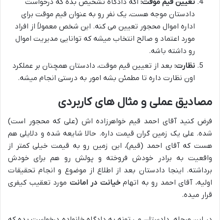
تعیین قیم موقت:
اگه دادگاه تشخیص بده که درخواست
دادستان موجه هست، یک نفر رو به عنوان قیم موقت برای
اداره اموال محجور تعیین می کنه. این شخص معمولاً از افراد
مورد اعتماد و صالح انتخاب میشه که توانایی مدیریت اموال
رو داشته باشه.
نظارت:
بعد از تعیین قیم موقت، دادستان همچنان بر عملکرد
اون نظارت داره تا مطمئن بشه امور به درستی انجام میشه.
مصادیق عملی و مثال های کاربردی
فرض کنید آقای احمد قیم خواهرزاده اش (علی که محجور است)
شده. علی یک زمین گران قیمت داره. حالا شایعه شده و دلایلی هم
هست که آقای احمد (قیم)، این زمین رو به قیمت خیلی کمتر از
واقعیت به برادر خودش فروخته و پولش رو هم برای خودش
برداشته. اینجا دادستان بعد از اطلاع از موضوع و انجام تحقیقات
اولیه، آقای احمد رو به اتهام
خیانت در امانت
مورد تعقیب کیفری
قرار میده.
در این مرحله، دادستان می تونه به دادگاه خانواده درخواست بده که