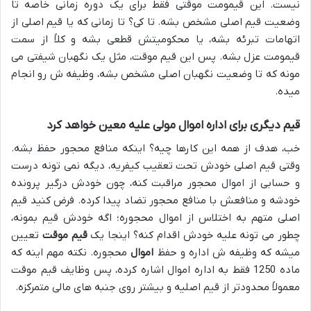
نیست. این قیمومت موقتی فقط برای یک دوره زمانی خاصه تا
وضعیت قیم اصلی مشخص بشه. تا کی؟ تا زمانی که یا قیم اصلی از
اتهامات تبرئه بشه، یا محکومیتش قطعی بشه و کلاً از سمت
قیمومت عزل بشه. پس این قیم موقت، مثل یک نگهبان شیفتی می
مونه که تا وضعیت نگهبان اصلی مشخص بشه، وظیفه ش رو انجام
میده.
قیم دیگری برای اداره اموال مولی علیه معین خواهد کرد
خب، هدف از همه این کارها چیه؟ اینکه منافع محجور حفظ بشه.
وقتی قیم اصلی خودش تحت تعقیب کیفریه، دیگه نمی تونه درست
و حسابی از اموال محجور مراقبت کنه، چون خودش درگیر پرونده
خودشه و منافعش با منافع محجور تضاد پیدا کرده. فرض کنید قیم
اصلی متهم به اختلاس از اموال محجوره؛ اگه خودش قیم بمونه،
چطور می تونه علیه خودش اقدام کنه؟ اینجا یک
قیم موقت
تعیین
میشه که وظیفه ش اداره و حفظ
اموال
محجوره. نکته مهم اینه که
ماده 1250 فقط به اداره اموال اشاره کرده، پس وظایف قیم موقت
معمولاً محدودتر از قیم اصلیه و بیشتر روی جنبه های مالی متمرکزه.