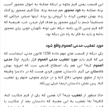
این قسمت یعنی قیم علاوه بر اینکه ممکنه به اموال محجور آسیب
بزنه، ممکنه به
خود محجور
هم صدمه بزنه. مثلاً قیم، محجور رو کتک
زده، بهش توهین کرده، یا آبروش رو برده. اینها میشن جرائمی که
مستقیماً جسم یا آبروی محجور رو هدف قرار میدن. خب، طبیعیه که
اگه قیم چنین کاری بکنه، دیگه نمی تونه نگهبان خوبی برای محجور
باشه و باید به فکر یه راه حل دیگه بود.
مورد تعقیب مدعی العموم واقع شود
یکی دیگه از قسمت های مهم ماده 1250 قانون مدنی، اینجاست که
می گه قیم باید
مورد تعقیب مدعی العموم
قرار بگیره. اولاً،
مدعی
العموم
کیه؟ این هم یک اصطلاح قدیمی ست که امروزه بهش
دادستان
می گیم. دادستان، همون فردی هست که در دادسرا وظیفه
داره از حقوق عمومی دفاع کنه و در جرایم عمومی، متهم رو تعقیب
کنه. پس نقش دادستان اینجا خیلی پررنگه.
حالا منظور از
تعقیب
چیه؟ آیا همین که یکی از قیم شکایت کنه،
کافیه؟ نه! تعقیب به این معنیه که دادستان بعد از شکایت یا