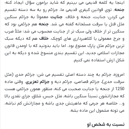
اینجا یه کلمه قدیمی می بینیم که شاید برامون سؤال ایجاد کنه:
جنحه
. توی قوانین کیفری قدیمی ما، جرائم رو به سه دسته تقسیم
می کردن: جنایت، جنحه و خلاف.
جنایت
معمولاً به جرائم سنگین
مثل قتل یا سرقت مسلحانه گفته می شد.
جنحه
هم جرائمی بود که
سنگین تر از خلاف ولی سبک تر از جنایت محسوب می شد؛ مثلاً ضرب
و جرح معمولی یا کلاهبرداری های کوچک.
خلاف
هم که دیگه سبک
ترین جرائم مثل پارک ممنوع بود. اما باید بدونید که با اومدن قانون
مجازات اسلامی جدید، این تقسیم بندی منسوخ شده و دیگه به این
شکل ازش استفاده نمی کنیم.
امروزه، جرائم به چند دسته اصلی تقسیم می شن: جرائم حدی (مثل
سرقت حدی)، جرائم قصاصی، جرائم دیه و
جرائم تعزیری
. وقتی ماده
1250 از جنحه یا جنایت صحبت می کنه، منظور همون جرائمی هست
که مجازاتشون نسبتاً سنگین باشه، مثل حبس، شلاق، جزای نقدی بالا
و… خلاصه هر جرمی که ماهیتش جدی باشه و مجازاتش کم نباشه،
می تونه مشمول این ماده بشه.
نسبت به شخص او