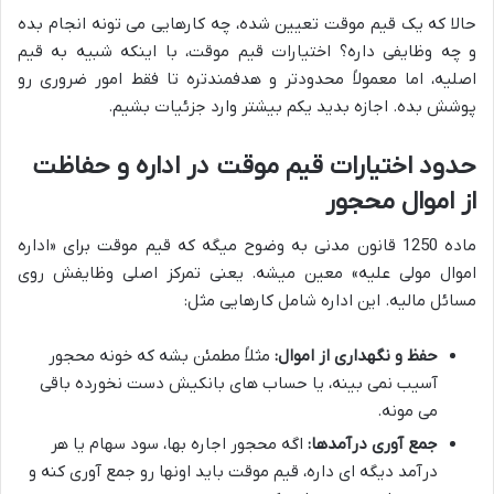
حالا که یک قیم موقت تعیین شده، چه کارهایی می تونه انجام بده
و چه وظایفی داره؟ اختیارات قیم موقت، با اینکه شبیه به قیم
اصلیه، اما معمولاً محدودتر و هدفمندتره تا فقط امور ضروری رو
پوشش بده. اجازه بدید یکم بیشتر وارد جزئیات بشیم.
حدود اختیارات قیم موقت در اداره و حفاظت
از اموال محجور
ماده 1250 قانون مدنی به وضوح میگه که قیم موقت برای «اداره
اموال مولی علیه» معین میشه. یعنی تمرکز اصلی وظایفش روی
مسائل مالیه. این اداره شامل کارهایی مثل:
حفظ و نگهداری از اموال:
مثلاً مطمئن بشه که خونه محجور
آسیب نمی بینه، یا حساب های بانکیش دست نخورده باقی
می مونه.
جمع آوری درآمدها:
اگه محجور اجاره بها، سود سهام یا هر
درآمد دیگه ای داره، قیم موقت باید اونها رو جمع آوری کنه و