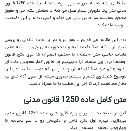
مشکلاتی بشه که به ضرر محجور تموم بشه. اینجا ماده 1250 قانون
مدنی مثل یک نگهبان بیدار عمل می کنه تا مطمئن بشه حق و حقوق
محجور همیشه سر جاش باقی می مونه و کسی نتونه از این وضعیت
سوءاستفاده کنه.
توی این مقاله، می خوایم با هم زیر و بم این ماده قانونی رو بررسی
کنیم. از اینکه اصلاً «قیم» کیه و «محجور» یعنی چی، تا اینکه معنی
کلمات خاصی مثل «جنحه» یا «مدعی العموم» که توی متن قانون
اومده، امروز چی میشه. قراره ببینیم چرا قانون گذار همچین ماده ای
رو وضع کرده و اصلاً فلسفه ش چیه. پس اگه دوست دارید توی این
موضوع کنجکاوی کنیم و ببینیم چطوری میشه از حقوق آدم های بی
دفاع محافظت کرد، تا آخر این مطلب با ما همراه باشید.
متن کامل ماده 1250 قانون مدنی
قبل از اینکه به تفسیر و ریزه کاری های ماده 1250 قانون مدنی
بپردازیم، بهتره اول متن کامل و دقیقش رو با هم بخونیم تا
چهارچوب بحثمون دستمون بیاد: