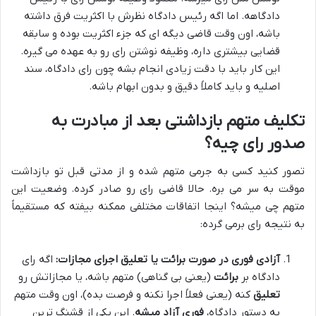
دادگاهه. اما اگه رئیس دادگاه نظرش با اکثریت فرق داشته
باشه، اون وقت قاضی دیگه ای که جزء اکثریت بوده و سابقه
قضایی بیشتری داره، وظیفه نوشتن رای رو به عهده می گیره.
این کار باید با دقت زیادی انجام بشه چون رای دادگاه، سند
اصلیه و باید کاملاً دقیق و بدون ابهام باشه.
تکلیف متهم بازداشتی بعد از مبادرت به
صدور رای چیه؟
تصور کنید کسی به جرمی متهم شده و از مدتی قبل تو بازداشت
موقت به سر می بره. حالا قاضی رای رو صادر کرده. وضعیت این
متهم چی میشه؟ اینجا اتفاقات مختلفی ممکنه بیفته که مستقیماً
به نتیجه رای برمی گرده:
آزادی فوری در صورت برائت یا تعلیق اجرای مجازات:
اگه رای
دادگاه بر
برائت
(یعنی بی گناهی) متهم باشه، یا مجازاتش رو
تعلیق
کنه (یعنی فعلاً اجرا نکنه و فرصت بده)، اون وقت متهم
به دستور دادگاه،
فوری آزاد میشه
. این یکی از قشنگ ترین