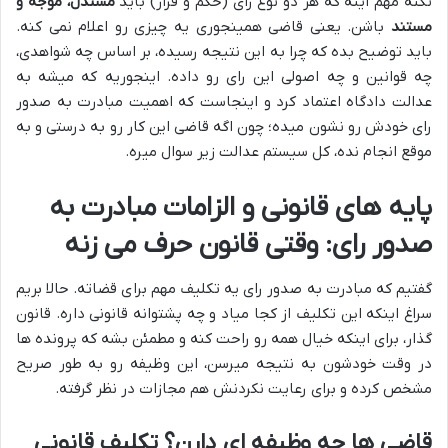
نکته مهم اینه که هر دو نوع رای (حکم و قرار) باید
مستدل، موجه و
مستند
باشن. یعنی قاضی همینجوری یه چیزی رو اعلام نمی کنه.
باید توضیح بده که چرا به این نتیجه رسیده، بر اساس چه شواهدی،
چه قوانین و چه اصولی این رای رو داده. اینجوریه که میشه به
عدالت دادگاه اعتماد کرد و اینجاست که اهمیت مبادرت به صدور
رای خودش رو نشون میده؛ چون اگه قاضی این کار رو به درستی و به
موقع انجام نده، کل سیستم عدالت زیر سوال میره.
پایه های قانونی و الزامات مبادرت به
صدور رای: وقتی قانون حرف می زنه
گفتیم که مبادرت به صدور رای یه تکلیف مهم برای قضاته. حالا بریم
سراغ اینکه این تکلیف از کجا میاد و چه پشتوانه قانونی داره. قانون
گذار، برای اینکه خیال همه رو راحت کنه و مطمئن بشه که پرونده ها
در وقت خودشون به نتیجه میرسن، این وظیفه رو به طور صریح
مشخص کرده و برای رعایت نکردنش هم مجازات در نظر گرفته.
قاضی ها چه وظیفه ای دارن؟ تکلیف قانونی