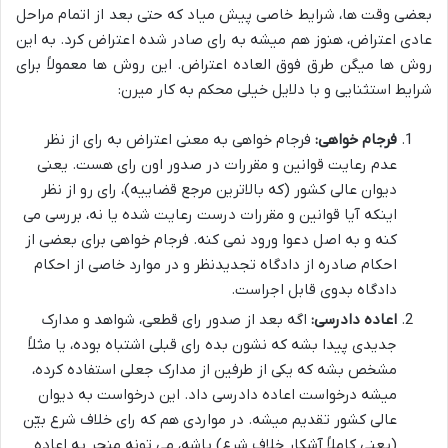
بعضی وقت ها، شرایط خاصی پیش میاد که حتی بعد از اتمام مراحل
عادی اعتراض، هنوز هم میشه به رای صادر شده اعتراض کرد. به این
روش ها میگن طرق فوق العاده اعتراض. این روش ها معمولاً برای
شرایط استثنایی و با دلایل خیلی محکم به کار میرن:
فرجام خواهی:
فرجام خواهی به معنی اعتراض به رای از نظر
عدم رعایت قوانین و مقررات در صدور اون رای هست. یعنی
دیوان عالی کشور (که بالاترین مرجع قضاییه)، رای رو از نظر
اینکه آیا قوانین و مقررات درست رعایت شده یا نه، بررسی می
کنه و به اصل دعوا ورود نمی کنه. فرجام خواهی برای بعضی از
احکام صادره از دادگاه تجدیدنظر و در موارد خاصی از احکام
دادگاه بدوی قابل اجراست.
اعاده دادرسی:
اگه بعد از صدور رای قطعی، شواهد و مدارک
جدیدی پیدا بشه که نشون بده رای قبلی اشتباه بوده، یا مثلاً
مشخص بشه که یکی از طرفین از مدارک جعلی استفاده کرده،
میشه درخواست اعاده دادرسی داد. این درخواست به دیوان
عالی کشور تقدیم میشه. در مواردی هم که رای خلاف شرع بیّن
(یعنی کاملاً آشکار خلاف شرع) باشه، می تونه منجر به اعاده