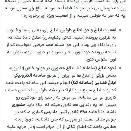
این رای به دست طرفین پرونده برسه؟ مگه میشه کسی از نتیجه
پرونده خودش بی خبر بمونه؟ قطعاً نه! مرحله ابلاغ رای همون مرحله
ایه که خبر به طرفین میرسه و از اهمیت ویژه ای برخورداره.
اهمیت ابلاغ و حق اطلاع طرفین:
ابلاغ رای، یعنی رسماً و قانونی
به طرفین پرونده (متهم، شاکی، وکلایشان) اطلاع داده بشه که
رای دادگاه چی بوده. این حق مسلم همه طرفین دعواست که از
نتیجه پرونده خودشون باخبر بشن و در صورت لزوم، بتونن به
اون اعتراض کنن.
نحوه ابلاغ (سامانه ثنا، ابلاغ حضوری در موارد خاص):
امروزه،
بخش بزرگی از ابلاغ ها تو ایران از طریق
سامانه الکترونیکی
ابلاغ قضایی (سامانه ثنا)
انجام میشه. این سامانه باعث شده
که روند ابلاغ سریع تر و کارآمدتر بشه. طرفین با داشتن حساب
کاربری تو این سامانه، می تونن به راحتی رای خودشون رو
ببینن. اما یه وقتایی هم قانون میگه که ابلاغ باید
حضوری
باشه. مثلاً
ماده ۳۸۰ قانون آیین دادرسی کیفری
میگه: در
جرایم منافی عفت، در صورتی که متن دادنامه، دربردارنده
مطالبی باشد که اطلاع شاکی از آن، حرام است و در جرایم علیه