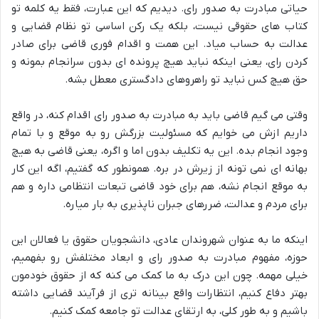
حیاتی مبادرت به صدور رای. دیدیم که این عبارت، فقط یه کلمه تو
کتاب های حقوقی نیست، بلکه یک رکن اساسی تو نظام قضایی و
عدالت به حساب میاد. این همت و اقدام فوری قاضی برای صادر
کردن رای، یعنی اینکه نباید هیچ پرونده ای بدون سرانجام بمونه و
حق هیچ کس نباید تو راهروهای دادگستری معطل بشه.
وقتی می گیم قاضی باید به مبادرت به صدور رای اقدام کنه، در واقع
داریم ازش می خوایم که مسئولیت بزرگش رو به موقع و با تمام
وجود انجام بده. این یه تکلیف بدون اما و اگره، یعنی قاضی به هیچ
بهانه ای نمی تونه از زیرش در بره. همونطور که گفتیم، اگه این کار
به موقع انجام نشه، هم برای خود قاضی تبعات انتظامی داره و هم
برای مردم و عدالت، ضررهای جبران ناپذیری به بار میاره.
اینکه ما به عنوان شهروندان عادی، دانشجویان حقوق یا فعالان این
حوزه، مفهوم مبادرت به صدور رای و ابعاد مختلفش رو بفهمیم،
خیلی مهمه. چون این درک به ما کمک می کنه که از حقوق خودمون
بهتر دفاع کنیم، انتظارات واقع بینانه تری از فرآیند قضایی داشته
باشیم و به طور کلی، به ارتقای عدالت تو جامعه کمک کنیم.