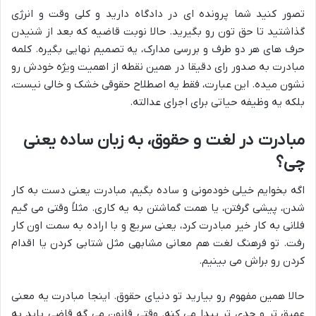
تصور کنید شما پرونده ای در دادگاه دارید و کلی وقت و انرژی
گذاشتید تا حق تون رو بگیرید. حالا نوبت قاضیه که بعد از شنیدن
حرف های هر دو طرف و بررسی مدارک، یه تصمیم نهایی بگیره. کلمه
مبادرت به صدور رای دقیقا در همین نقطه از اهمیت ویژه خودش رو
نشون میده. این عبارت، فقط یه اصطلاح حقوقی خشک و خالی نیست،
بلکه یه وظیفه حیاتی برای اجرای عدالته.
مبادرت در لغت و حقوق، به زبان ساده یعنی
چی؟
اگه بخوایم خیلی خودمونی و ساده بگیم، مبادرت یعنی دست به کار
شدن، پیشی گرفتن، یا همت گماشتن به یه کاری. مثلاً وقتی می گیم
فلانی به کار خیر مبادرت کرد، یعنی سریع و با اراده به سمت اون کار
رفت. تو فرهنگ لغت هم معانی مشابهی مثل شتابی کردن یا اقدام
کردن رو براش می بینیم.
حالا همین مفهوم رو بیارید تو دنیای حقوق. اینجا مبادرت یه معنی
عمیق تر و جدی تر پیدا می کنه. وقتی قانون می گه قاضی باید به