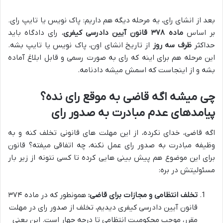
بعد از انشای رای، یه مرحله دیگه هم داریم: پاک نویس یا تایپ رای.
بر اساس
ماده ۳۷۸ قانون آیین دادرسی کیفری
، رای دادگاه باید
حداکثر
ظرف سه روز
از تاریخ انشای اون، پاک نویس یا تایپ بشه.
این مرحله هم برای اینه که رای به صورت رسمی و قابل ابلاغ آماده
بشه و از اینجاست که اسمش میشه دادنامه.
چی میشه اگه قاضی به موقع رای نده؟
پیامدهای عدم مبادرت به صدور رای
اگه قاضی، خدای نکرده، از این مهلت های قانونی تخلف کنه و به
وظیفه مبادرت به صدور رای عمل نکنه، چه اتفاقی میفته؟ قانون
برای این موضوع هم پیش بینی هایی کرده تا کسی نتونه از زیر بار
مسئولیتش در بره:
تخلف انتظامی و مجازات برای قاضی:
همونطور که در ماده ۳۷۴
قانون آیین دادرسی کیفری دیدیم، تخلف از صدور رای در مهلت
مقرر، موجب محکومیت انتظامی تا درجه چهار است. این یعنی