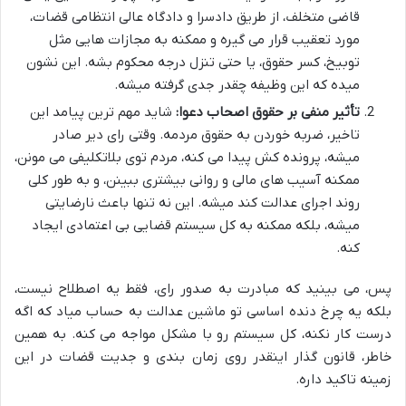
قاضی متخلف، از طریق دادسرا و دادگاه عالی انتظامی قضات،
مورد تعقیب قرار می گیره و ممکنه به مجازات هایی مثل
توبیخ، کسر حقوق، یا حتی تنزل درجه محکوم بشه. این نشون
میده که این وظیفه چقدر جدی گرفته میشه.
تأثیر منفی بر حقوق اصحاب دعوا:
شاید مهم ترین پیامد این
تاخیر، ضربه خوردن به حقوق مردمه. وقتی رای دیر صادر
میشه، پرونده کش پیدا می کنه، مردم توی بلاتکلیفی می مونن،
ممکنه آسیب های مالی و روانی بیشتری ببینن، و به طور کلی
روند اجرای عدالت کند میشه. این نه تنها باعث نارضایتی
میشه، بلکه ممکنه به کل سیستم قضایی بی اعتمادی ایجاد
کنه.
پس، می بینید که مبادرت به صدور رای، فقط یه اصطلاح نیست،
بلکه یه چرخ دنده اساسی تو ماشین عدالت به حساب میاد که اگه
درست کار نکنه، کل سیستم رو با مشکل مواجه می کنه. به همین
خاطر، قانون گذار اینقدر روی زمان بندی و جدیت قضات در این
زمینه تاکید داره.