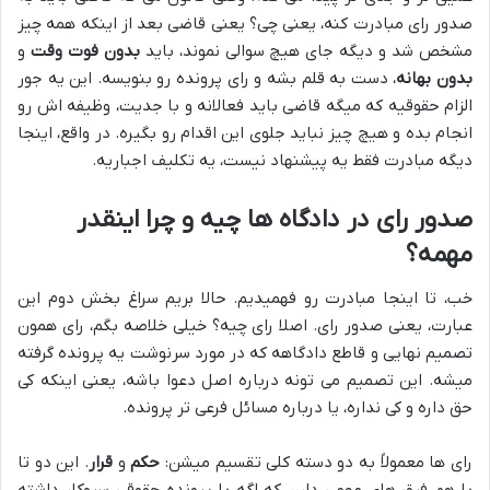
صدور رای مبادرت کنه، یعنی چی؟ یعنی قاضی بعد از اینکه همه چیز
مشخص شد و دیگه جای هیچ سوالی نموند، باید
بدون فوت وقت
و
بدون بهانه
، دست به قلم بشه و رای پرونده رو بنویسه. این یه جور
الزام حقوقیه که میگه قاضی باید فعالانه و با جدیت، وظیفه اش رو
انجام بده و هیچ چیز نباید جلوی این اقدام رو بگیره. در واقع، اینجا
دیگه مبادرت فقط یه پیشنهاد نیست، یه تکلیف اجباریه.
صدور رای در دادگاه ها چیه و چرا اینقدر
مهمه؟
خب، تا اینجا مبادرت رو فهمیدیم. حالا بریم سراغ بخش دوم این
عبارت، یعنی صدور رای. اصلا رای چیه؟ خیلی خلاصه بگم، رای همون
تصمیم نهایی و قاطع دادگاهه که در مورد سرنوشت یه پرونده گرفته
میشه. این تصمیم می تونه درباره اصل دعوا باشه، یعنی اینکه کی
حق داره و کی نداره، یا درباره مسائل فرعی تر پرونده.
رای ها معمولاً به دو دسته کلی تقسیم میشن:
حکم
و
قرار
. این دو تا
با هم فرق های مهمی دارن که اگه با پرونده حقوقی سروکار داشته