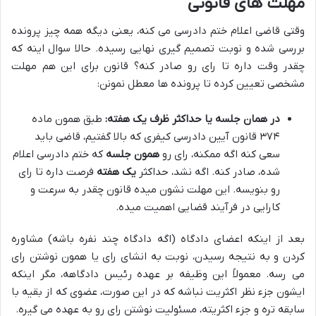
مهلت های قانونی
وقتی قاضی اعلام ختم دادرسی می کنه، یعنی دیگه همه چیز پرونده
بررسی شده و نوبت تصمیم گیری نهایی رسیده. حالا سوال اینه که
چقدر وقت داره تا رای رو صادر کنه؟ قانون برای این هم مهلت
مشخصی تعیین کرده تا پرونده ها معطل نمونن:
در همان جلسه یا حداکثر ظرف یک هفته:
طبق همون ماده
۳۷۴ قانون آیین دادرسی کیفری که بالا گفتیم، قاضی باید
سعی کنه اگه ممکنه، رای رو
همون جلسه
که ختم دادرسی اعلام
شده، صادر کنه. اگه نشد، حداکثر
یک هفته
فرصت داره تا رای
رو بنویسه. این مهلت نشون میده قانون چقدر به سرعت و
کارایی در فرآیند قضایی اهمیت میده.
بعد از اینکه اعضای دادگاه (اگه دادگاه چند نفره باشه) مشاوره
کردن و به نتیجه رسیدن، نوبت به انشای رای یا همون نوشتن رای
می رسه. معمولاً این وظیفه بر عهده رئیس دادگاهه، مگر اینکه
ایشون جزء نظر اکثریت نباشه که در این صورت، عضوی که از بقیه با
سابقه تره و جزء اکثریته، مسئولیت نوشتن رای رو به عهده می گیره.