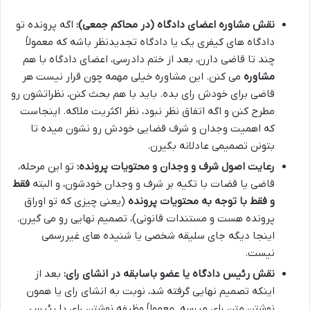
نقش مشاوره اعضای دادگاه (در محاکم جمعی):
اگه پرونده تو
دادگاه های کیفری یک یا دادگاه تجدیدنظر باشه که معمولاً
چند تا قاضی دارن، بعد از ختم دادرسی، اعضای دادگاه با هم
مشاوره
می کنن. این مشاوره خیلی مهمه چون قرار نیست هر
قاضی برای خودش رای بده. باید با هم بحث کنن، نظراتشون رو
مطرح کنن و اگه اتفاق نظر نبود، نظر اکثریت ملاکه. اینجاست
که اهمیت وجدان و شرف قضایی خودش رو نشون میده تا
بتونن تصمیمی عادلانه بگیرن.
رعایت اصول شرف و وجدان و محتویات پرونده:
تو این مرحله،
قاضی یا قضات با تکیه بر شرف و وجدان خودشون، و البته
فقط
و فقط با توجه به محتویات پرونده
(یعنی چیزی که تو اوراق
پرونده هست و مستندات قانونی)، تصمیم نهایی رو می گیرن.
اینجا دیگه جای سلیقه شخصی یا شنیده های غیررسمی
نیست.
نقش رئیس دادگاه یا عضو باسابقه در انشای رای:
بعد از
اینکه تصمیم نهایی گرفته شد، نوبت به انشای رای یا همون
نوشتن متن رای میرسه. معمولاً وظیفه نوشتن رای با رئیس