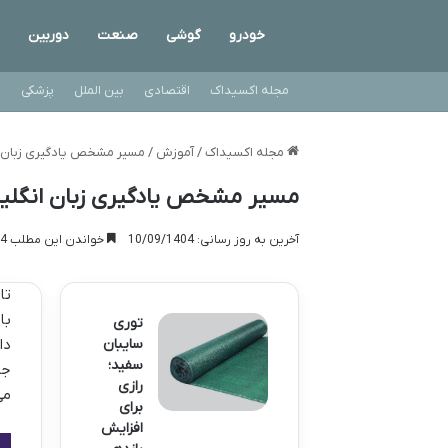
خودرو
گوشی
صنعت
دوربین
مجله اکسیداک
اقتصادی
بین الملل
پزشکی
ت
مجله اکسیداک
/
آموزش
/
مسیر مشخص یادگیری زبان ا
مسیر مشخص یادگیری زبان انگلیس
آخرین به روز رسانی: 10/09/1404
خواندن این مطلب 4 دقیقه زمان میبرد
تا
با
توری
سایبان
دا
سفید؛
جد
رازی
می
برای
افزایش