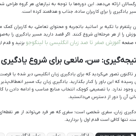
رگسالان ارائه می‌دهد. این دوره‌ها با توجه به نیازهای هر گروه طراحی شد
یر یادگیری را برای کاربران ساده، جذاب و هدفمند کرده است.
ن پلتفرم با تکیه بر اساتید باتجربه و محتوای تعاملی، به کاربران کمک 
وزش را از هر مرحله‌ای شروع کنند. اگر قصد دارید مسیر یادگیری را به‌ص
آموزش صفر تا صد زبان انگلیسی با لینگوجو
 صفحه
بزنید و قدم او
تیجه‌گیری: سن، مانعی برای شروع یادگیری
ر تاکنون تصور می‌کردید که برای یادگیری زبان انگلیسی دیر شده یا فرصت‌
 رسیده که این باور را کنار بگذارید. یادگیری زبان یک مسیر انعطاف‌پذیر
 وجود ندارد. با تصمیمی کوچک، انتخاب منابع مناسب و ادامه دادن با گا
انی آن را دور از دسترس می‌دانستید.
دگیری زبان، سفری شخصی است؛ سفری که هر فرد می‌تواند از هر نقطه‌ای 
ت، تنها کافی است قدم اول را بردارید.
انگلیس
زبان
زبان انگلیسی
دسته های هم موضوع