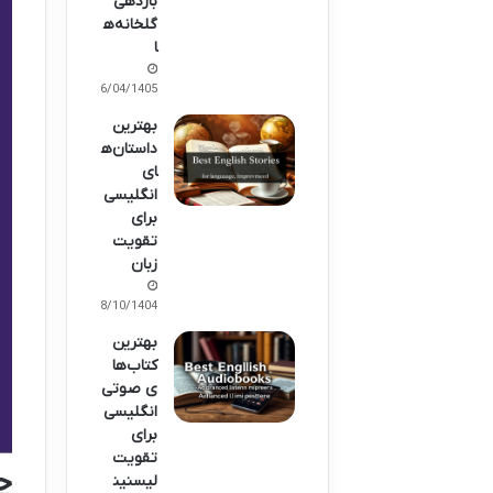
بازدهی
گلخانه‌ه
ا
06/04/1405
بهترین
داستان‌ه
ای
انگلیسی
برای
تقویت
زبان
28/10/1404
بهترین
کتاب‌ها
ی صوتی
انگلیسی
برای
تقویت
چ
لیسنین