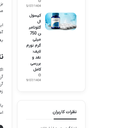
بز
15/07/1404
مس
کپسول
ال
ای
گلوتامی
آم
ن 750
میلی
به
گرم نورم
لایف:
ن
نقد و
بررسی
اگ
کامل
آن
09/07/1404
آن
زم
یا
نظرات کاربران
اس