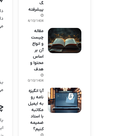
گ
پیشرفته
دا
دا
24/10/1404
می
مقاله
چیست
و انواع
آن بر
اساس
محتوا و
هدف
20/10/1404
بن
می
آیا انگیزه
نامه رو
به ایمیل
چ
مکاتبه
با استاد
با
ضمیمه
ای
کنیم؟
بز