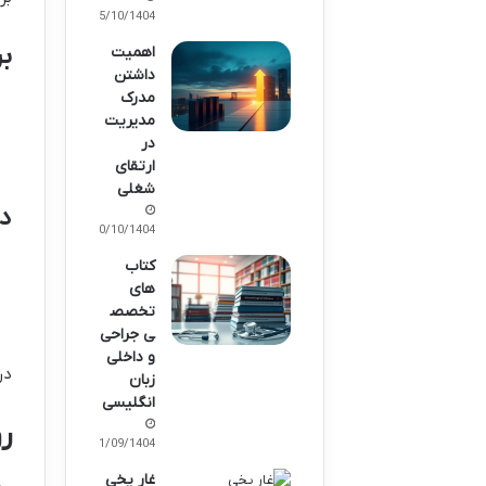
15/10/1404
بر
اهمیت
داشتن
مدرک
مدیریت
در
ارتقای
شغلی
در
10/10/1404
کتاب
های
تخصص
ی جراحی
و داخلی
در
زبان
انگلیسی
ر
21/09/1404
غار یخی