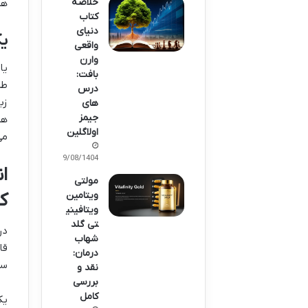
خلاصه
هم
کتاب
دنیای
یک
واقعی
وارن
یا
بافت:
طر
درس
زب
های
جیمز
هم
اولاگلین
می
09/08/1404
ا
مولتی
ک
ویتامین
ویتافینی
تی گلد
در
شهاب
قا
درمان:
سط
نقد و
بررسی
کامل
یک