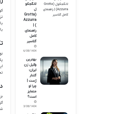
ر
لانگجکو
ل
کو
(Grotta
تر
Azzurra
یا
) |
یا
راهنمای
کامل
گلاسیر
تک
16/08/1404
نو
بهترین
پل
وکیل زن
اپ
ایران:
تج
گلنار
ژست |
دو
چرا او
متمایز
بز
است؟
گز
13/08/1404
شن