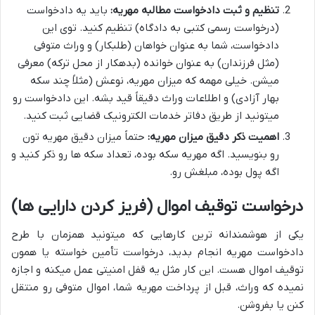
تنظیم و ثبت دادخواست مطالبه مهریه:
باید یه دادخواست
(درخواست رسمی کتبی به دادگاه) تنظیم کنید. توی این
دادخواست، شما به عنوان خواهان (طلبکار) و وراث متوفی
(مثل فرزندان) به عنوان خوانده (بدهکار از محل ترکه) معرفی
میشن. خیلی مهمه که میزان مهریه، نوعش (مثلاً چند سکه
بهار آزادی) و اطلاعات وراث دقیقاً قید بشه. این دادخواست رو
میتونید از طریق دفاتر خدمات الکترونیک قضایی ثبت کنید.
اهمیت ذکر دقیق میزان مهریه:
حتماً میزان دقیق مهریه تون
رو بنویسید. اگه مهریه سکه بوده، تعداد سکه ها رو ذکر کنید و
اگه پول بوده، مبلغش رو.
درخواست توقیف اموال (فریز کردن دارایی ها)
یکی از هوشمندانه ترین کارهایی که میتونید همزمان با طرح
دادخواست مهریه انجام بدید، درخواست تأمین خواسته یا همون
توقیف اموال هست. این کار مثل یه قفل امنیتی عمل میکنه و اجازه
نمیده که وراث، قبل از پرداخت مهریه شما، اموال متوفی رو منتقل
کنن یا بفروشن.