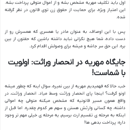
اول باید تکلیف مهریه مشخص بشه و از اموال متوفی پرداخت بشه.
این امتیاز ویژه، برای حمایت از حقوق زن توی قانون در نظر گرفته
شده.
پس با این اوصاف، به عنوان مادر یا همسری که همسرش رو از
دست داده، شما هیچ نگرانی نباید داشته باشین که حقتون از بین
بره. این حق سر جاشه و میشه برای وصولش اقدام کرد.
جایگاه مهریه در انحصار وراثت: اولویت
با شماست!
خب، حالا که فهمیدیم مهریه از بین نمیره، سوال اینه که چطور میشه
اونو گرفت؟ اینجا پای انحصار وراثت وسط میاد. انحصار وراثت، در
واقع همون مسیر قانونیه که مشخص میکنه متوفی چه اموالی
داشته، چه کسانی وارثش هستن و سهم هر کدوم چقدره. اما قبل از
اینکه به مرحله ی تقسیم ارث برسیم، یه مرحله ی خیلی مهم تر وجود
داره: پرداخت بدهی ها!