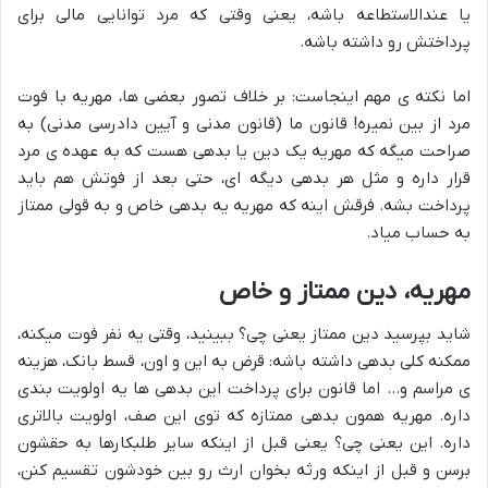
یا عندالاستطاعه باشه، یعنی وقتی که مرد توانایی مالی برای
پرداختش رو داشته باشه.
اما نکته ی مهم اینجاست: بر خلاف تصور بعضی ها، مهریه با فوت
مرد از بین نمیره! قانون ما (قانون مدنی و آیین دادرسی مدنی) به
صراحت میگه که مهریه یک دین یا بدهی هست که به عهده ی مرد
قرار داره و مثل هر بدهی دیگه ای، حتی بعد از فوتش هم باید
پرداخت بشه. فرقش اینه که مهریه یه بدهی خاص و به قولی ممتاز
به حساب میاد.
مهریه، دین ممتاز و خاص
شاید بپرسید دین ممتاز یعنی چی؟ ببینید، وقتی یه نفر فوت میکنه،
ممکنه کلی بدهی داشته باشه: قرض به این و اون، قسط بانک، هزینه
ی مراسم و… اما قانون برای پرداخت این بدهی ها یه اولویت بندی
داره. مهریه همون بدهی ممتازه که توی این صف، اولویت بالاتری
داره. این یعنی چی؟ یعنی قبل از اینکه سایر طلبکارها به حقشون
برسن و قبل از اینکه ورثه بخوان ارث رو بین خودشون تقسیم کنن،