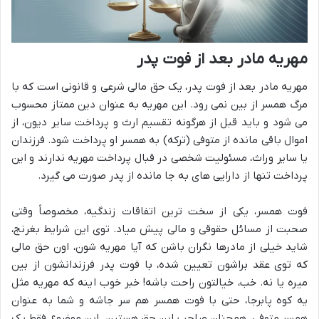
مهریه مادر بعد از فوت پدر
مهریه مادر بعد از فوت پدر، یک حق مالی شرعی و قانونی است که با
مرگ همسر از بین نمی رود. این مهریه به عنوان دین ممتاز محسوب
می شود و باید قبل از هرگونه تقسیم ارث و پرداخت سایر دیون، از
اموال باقی مانده از متوفی (ترکه) به همسر او پرداخت شود. فرزندان
یا سایر وراث، مسئولیت شخصی در قبال پرداخت مهریه ندارند و این
پرداخت تنها از دارایی های به جا مانده از پدر صورت می گیرد.
فوت همسر، یکی از سخت ترین اتفاقات زندگیه، مخصوصاً وقتی
صحبت از مسائل حقوقی و مالی پیش میاد. توی این شرایط بغرنج،
شاید خیلی از مادرها نگران باشن که آیا مهریه شون، اون حق مالی
که توی عقد براشون تعیین شده، با فوت پدر فرزندانشون از بین
میره یا نه. خب، خیالتون راحت باشه! خبر خوب اینه که مهریه مثل
یه کوه پابرجا، حتی با فوت همسر هم سر جاشه و شما به عنوان
همسر متوفی، همچنان صاحب این حق هستین. این موضوع فقط یک