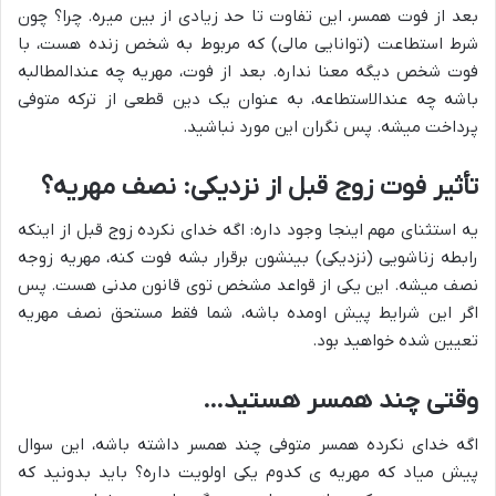
بعد از فوت همسر، این تفاوت تا حد زیادی از بین میره. چرا؟ چون
شرط استطاعت (توانایی مالی) که مربوط به شخص زنده هست، با
فوت شخص دیگه معنا نداره. بعد از فوت، مهریه چه عندالمطالبه
باشه چه عندالاستطاعه، به عنوان یک دین قطعی از ترکه متوفی
پرداخت میشه. پس نگران این مورد نباشید.
تأثیر فوت زوج قبل از نزدیکی: نصف مهریه؟
یه استثنای مهم اینجا وجود داره: اگه خدای نکرده زوج قبل از اینکه
رابطه زناشویی (نزدیکی) بینشون برقرار بشه فوت کنه، مهریه زوجه
نصف میشه. این یکی از قواعد مشخص توی قانون مدنی هست. پس
اگر این شرایط پیش اومده باشه، شما فقط مستحق نصف مهریه
تعیین شده خواهید بود.
وقتی چند همسر هستید…
اگه خدای نکرده همسر متوفی چند همسر داشته باشه، این سوال
پیش میاد که مهریه ی کدوم یکی اولویت داره؟ باید بدونید که