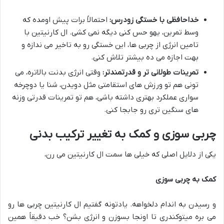
خداحافظی با خستگی زودرس:
احتمالاً برات پیش اومده که
وسط تمرین، یهو حس کنی دیگه نمی کشی. ال کارنیتین با
تامین انرژی از چربی ها، این خستگی رو به تاخیر می ندازه و
بهت اجازه می ده بیشتر تلاش کنی.
تمرینات طولانی تر و قدرتمندتر:
وقتی انرژی بدنت بالاتره، می
تونی هم تو ورزش های استقامتی مثل دویدن، شنا یا دوچرخه
سواری عملکرد بهتری داشته باشی، هم تو تمرینات قدرتی وزنه
های سنگین تری رو جابجا کنی.
چربی سوزی و کمک به تغییر ترکیب بدنی
یکی از دلایل اصلی که خیلی ها سمت ال کارنیتین می رن،
کمک به چربی سوزی
و رسیدن به اندام دلخواهه. یادتونه گفتیم ال کارنیتین چربی ها رو
می بره میتوکندری تا اونجا بسوزن و انرژی بشن؟ خب دقیقاً همین