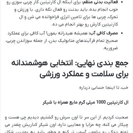
فعالیت بدنی منظم:
برای اینکه ال کارنیتین کار چربی سوزی رو
خوب انجام بده، باید بدنت رو فعال نگه داری. با ورزش و
تحرک، چربی ها برای تامین انرژی فراخوانده می شن و ال
کارنیتین کارش رو بهتر انجام می ده.
مصرف کافی آب:
همیشه هیدراته بمون! آب کافی برای عملکرد
صحیح تمام فرآیندهای متابولیک بدن، از جمله سوزاندن چربی،
ضروریه.
جمع بندی نهایی: انتخابی هوشمندانه
برای سلامت و عملکرد ورزشی
خب، تا اینجا حسابی درباره
ال کارنیتین 1000 میلی گرم مایع همراه با شیکر
صحبت کردیم. از این سر تا اون سرش رو گشتیم، دیدیم چی هست و
چیکار می کنه، چه مزایا و معایبی داره، اون شیکر کناریش چقدر می
تونه زندگی رو برامون آسون تر کنه و چطور باید به بهترین شکل