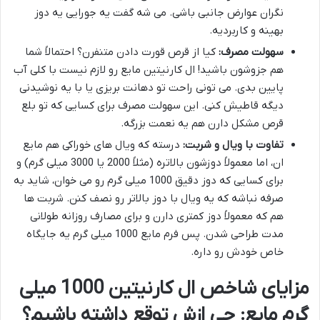
نگران عوارض جانبی باشی. می شه گفت یه جورایی یه دوز
بهینه و کاربردیه.
سهولت مصرف:
کیا از قرص قورت دادن متنفرن؟ احتمالاً شما
هم جزوشون باشید! ال کارنیتین مایع رو لازم نیست با کلی آب
پایین بدی. می تونی راحت تو دهانت بریزی یا با یه نوشیدنی
دیگه قاطیش کنی. این سهولت مصرف برای کسایی که تو بلع
قرص مشکل دارن هم یه نعمت بزرگه.
تفاوت با ویال و شربت:
درسته که ویال های خوراکی هم مایع
ان، اما معمولاً دوزشون بالاتره (مثلاً 2000 یا 3000 میلی گرم) و
برای کسایی که دوز دقیق 1000 میلی گرم رو می خوان، شاید به
صرفه نباشه که یه ویال با دوز بالاتر رو نصف کنن. شربت ها
هم که معمولاً دوز کمتری دارن و برای مصارف روزانه طولانی
مدت طراحی شدن. پس فرم مایع 1000 میلی گرم یه جایگاه
خاص خودش رو داره.
مزایای شاخص ال کارنیتین 1000 میلی
گرم مایع: چی ازش توقع داشته باشیم؟