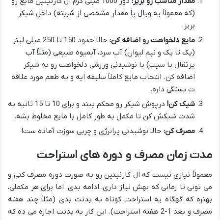
مقدار مناسب رو بریز:
دوز 1000 میلی گرم ال کارنیتین مایع رو
(که معمولاً یه ویال یا مقدار مشخصی از شربته) داخل شیکر
بریز.
مایع دلخواهت رو اضافه کن:
حالا حدود 150 تا 250 میلی لیتر
(یک تا یک و نیم لیوان) آب سرد، آبمیوه طبیعی (مثلاً آب
پرتقال یا سیب) یا نوشیدنی ورزشی دلخواهت رو به شیکر
اضافه کن. انتخاب مایع کاملاً سلیقه ایه و به طعم مورد علاقه
ت بستگی داره.
شیک کن!
درپوش شیکر رو محکم ببند و برای 10 تا 15 ثانیه به
شدت شیکش کن تا مکمل به طور کامل با مایع مخلوط بشه.
مصرف کن:
حالا نوشیدنی پرانرژی و چربی سوزت آماده ست!
مدت زمان مصرف و دوره های استراحت
معمولاً نیازی نیست که ال کارنیتین رو به صورت دوره مصرف کنی و
می تونی تا زمانی که بهش نیاز داری، ادامه بدی. اما برای هر مکملی،
بهتره که گهگاه یه استراحت کوتاه به بدنت بدی (مثلاً چند هفته
مصرف و بعد 1-2 هفته استراحت). این کار به بدنت اجازه می ده که