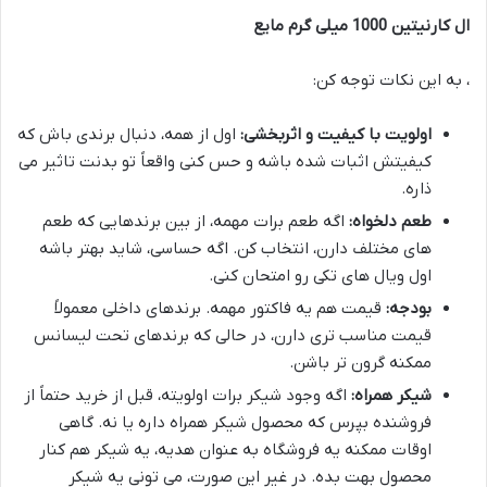
ال کارنیتین 1000 میلی گرم مایع
، به این نکات توجه کن:
اولویت با کیفیت و اثربخشی:
اول از همه، دنبال برندی باش که
کیفیتش اثبات شده باشه و حس کنی واقعاً تو بدنت تاثیر می
ذاره.
طعم دلخواه:
اگه طعم برات مهمه، از بین برندهایی که طعم
های مختلف دارن، انتخاب کن. اگه حساسی، شاید بهتر باشه
اول ویال های تکی رو امتحان کنی.
بودجه:
قیمت هم یه فاکتور مهمه. برندهای داخلی معمولاً
قیمت مناسب تری دارن، در حالی که برندهای تحت لیسانس
ممکنه گرون تر باشن.
شیکر همراه:
اگه وجود شیکر برات اولویته، قبل از خرید حتماً از
فروشنده بپرس که محصول شیکر همراه داره یا نه. گاهی
اوقات ممکنه یه فروشگاه به عنوان هدیه، یه شیکر هم کنار
محصول بهت بده. در غیر این صورت، می تونی یه شیکر