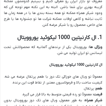
معروف تو بازار ایران رو معرفی کنیم و ببینیم کدومشون ممکنه
گزینه بهتری برای شما باشن. البته به این نکته مهم توجه کن که
وجود شیکر همراه ممکنه تو همه بسته بندی ها یا در همه زمان ها
ثابت نباشه و گاهی اوقات ممکنه شرکت ها تو جشنواره ها یا طرح
های خاص، محصول رو با شیکر عرضه کنن.
1. ال کارنیتین 1000 لیکوئید یوروویتال
ویژگی ها:
یوروویتال یکی از برندهای آلمانیه که محصولاتش تحت
لیسانس تو ایران تولید می شن.
ال کارنیتین 1000 لیکوئید یوروویتال
معمولاً تو ویال های خوراکی تک دوز با طعم پرتقال عرضه می شه.
کیفیت ساخت بالا و فرمولاسیون معتبر، از نقاط قوت این برنده.
طعم:
پرتقال.
قیمت:
معمولاً تو رده قیمتی متوسط به بالا قرار می گیره.
شیکر همراه:
به طور معمول، ویال های تک دوز یوروویتال بدون