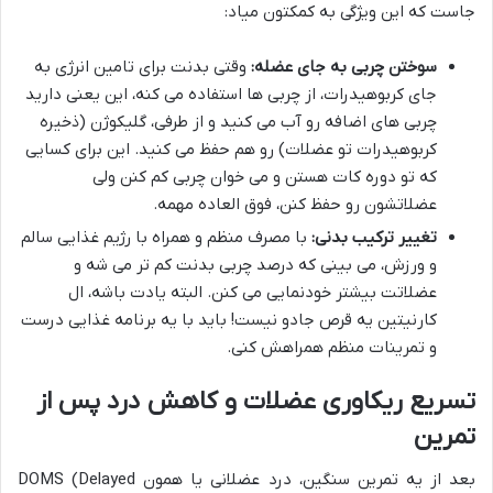
جاست که این ویژگی به کمکتون میاد:
سوختن چربی به جای عضله:
وقتی بدنت برای تامین انرژی به
جای کربوهیدرات، از چربی ها استفاده می کنه، این یعنی دارید
چربی های اضافه رو آب می کنید و از طرفی، گلیکوژن (ذخیره
کربوهیدرات تو عضلات) رو هم حفظ می کنید. این برای کسایی
که تو دوره کات هستن و می خوان چربی کم کنن ولی
عضلاتشون رو حفظ کنن، فوق العاده مهمه.
تغییر ترکیب بدنی:
با مصرف منظم و همراه با رژیم غذایی سالم
و ورزش، می بینی که درصد چربی بدنت کم تر می شه و
عضلاتت بیشتر خودنمایی می کنن. البته یادت باشه، ال
کارنیتین یه قرص جادو نیست! باید با یه برنامه غذایی درست
و تمرینات منظم همراهش کنی.
تسریع ریکاوری عضلات و کاهش درد پس از
تمرین
بعد از یه تمرین سنگین، درد عضلانی یا همون DOMS (Delayed