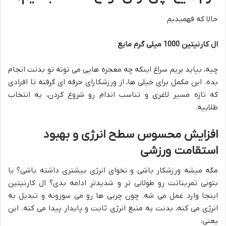
حالا که فهمیدیم
ال کارنیتین 1000 میلی گرم مایع
چیه، بیاید بریم سراغ اینکه چه معجزه هایی می تونه تو بدنت انجام
بده. این مکمل برای خیلی ها، از ورزشکارای حرفه ای گرفته تا افرادی
که تازه مسیر لاغری و تناسب اندام رو شروع کردن، یه انتخاب
طلاییه.
افزایش محسوس سطح انرژی و بهبود
استقامت ورزشی
مگه میشه ورزشکار باشی و نخوای انرژی بیشتری داشته باشی؟ یا
بتونی تمریناتت رو طولانی تر و شدیدتر ادامه بدی؟ ال کارنیتین
اینجا وارد عمل می شه. چون چربی ها رو می سوزونه و تبدیل به
انرژی می کنه، بدنت یه منبع انرژی ثابت و پایدار پیدا می کنه. این
یعنی: