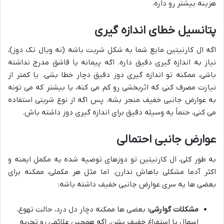
هزینه بیشتر رو داره.
پتانسیل خطای اندازه گیری
اگه ال کارنیتین مایع شما به شکل شربت باشه (نه ویال تک دوز)،
نیاز به اندازه گیری دقیق داره. اگه پیمانه یا قاشق مدرج نداشته
باشی، ممکنه تو اندازه گیری دوز دقیق دچار خطا بشی. یا کمتر از
نیازت مصرف کنی که اثربخشی رو کم می کنه، یا بیشتر که می تونه
به عوارض جانبی خفیف منجر بشه. پس اگه از نوع شربتی استفاده
می کنی، حتماً یه وسیله دقیق برای اندازه گیری دوز داشته باش.
عوارض جانبی احتمالی
به طور کلی، ال کارنیتین تو دوزهای توصیه شده یه مکمل ایمنه و
اکثر آدما مشکلی باهاش ندارن. اما مثل هر مکملی، ممکنه برای
بعضی ها یه سری عوارض جانبی خفیف داشته باشه:
مشکلات گوارشی:
بعضی ها ممکنه دچار دل درد، حالت تهوع،
اسهال یا استفراغ خفیف بشن. اگه همچین علائمی رو تجربه