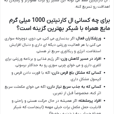
. ال کارنیتین فقط می تونه این مسیر رو برات هموارتر و رسیدن به
اهدافت رو تسریع کنه.
برای چه کسانی ال کارنیتین 1000 میلی گرم
مایع همراه با شیکر بهترین گزینه است؟
ورزشکاران فعال:
اگر بدنسازی می کنی، می دوی، دوچرخه سواری
می کنی یا هر فعالیت ورزشی دیگه ای داری و دنبال افزایش
استقامت، انرژی و ریکاوری سریع تر هستی.
افراد در مسیر کاهش وزن:
اگر رژیم غذایی و برنامه ورزشی برای
لاغری داری و می خوای چربی سوزی رو به حداکثر برسونی.
کسانی که مشکل بلع قرص دارن:
اگه با قورت دادن قرص و
کپسول مشکل داری.
کسانی که به جذب سریع نیاز دارن:
اگه می خوای مکملت سریع
اثر کنه، مخصوصاً قبل از تمرین.
افراد پرمشغله:
اگر همیشه در حال حرکت هستی و راحتی و
قابلیت حمل مکمل برات خیلی مهمه (اینجاست که شیکر
همراه حسابی به دردت می خوره!).