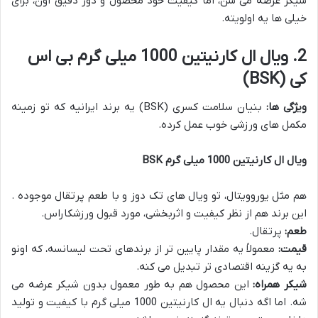
شیکر عرضه می شن، اما کیفیت خود محصول و دوز دقیق اون، برای
خیلی ها یه اولویته.
2. ویال ال کارنیتین 1000 میلی گرم بی اس
کی (BSK)
ویژگی ها:
بنیان سلامت کسری (BSK) یه برند ایرانیه که تو زمینه
مکمل های ورزشی خوب عمل کرده.
ویال ال کارنیتین 1000 میلی گرم BSK
هم مثل یوروویتال، تو ویال های تک دوز و با طعم پرتقال موجوده .
این برند هم از نظر کیفیت و اثربخشی، مورد قبول ورزشکاراس.
طعم:
پرتقال.
قیمت:
معمولاً یه مقدار پایین تر از برندهای تحت لیسانسه، که اونو
به یه گزینه اقتصادی تر تبدیل می کنه.
شیکر همراه:
این محصول هم به طور معمول بدون شیکر عرضه می
شه. اما اگه دنبال یه ال کارنیتین 1000 میلی گرم با کیفیت و تولید