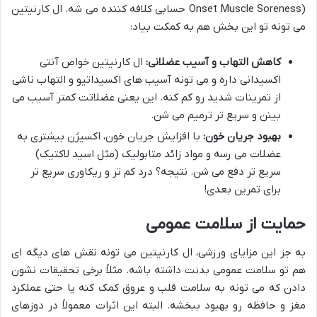
Onset Muscle Soreness) حسابی کلافه کننده می شه. ال کارنیتین
می تونه تو این بخش هم به کمکت بیاد:
کاهش التهاب و آسیب عضلانی:
ال کارنیتین خواص آنتی
اکسیدانی داره و می تونه آسیب های اکسیداتیو و التهاب ناشی
از تمرینات شدید رو کم کنه. این یعنی عضلاتت کمتر آسیب می
بینن و سریع تر ترمیم می شن.
بهبود جریان خون:
با افزایش جریان خون، اکسیژن بیشتری به
عضلات می رسه و مواد زائد متابولیک (مثل اسید لاکتیک)
سریع تر دفع می شن. نتیجه؟ درد کم تر و ریکاوری سریع تر
برای تمرین بعدی!
حمایت از سلامت عمومی
به جز این مزایای ورزشی، ال کارنیتین می تونه نقش های دیگه ای
هم تو سلامت عمومی بدنت داشته باشه. مثلاً برخی تحقیقات نشون
دادن که می تونه به سلامت قلب و عروق کمک کنه یا حتی عملکرد
مغز و حافظه رو بهبود ببخشه. البته این اثرات معمولاً در دوزهای