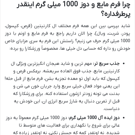
چرا فرم مایع و دوز 1000 میلی گرم اینقدر
پرطرفداره؟
شاید بپرسی بین این همه فرم مختلف ال کارنیتین (قرص، کپسول،
پودر، شربت، ویال)، چرا الان داریم راجع به فرم مایع و اونم با دوز
1000 میلی گرم حرف می زنیم؟ راستش این فرم یه سری مزایای خاص
خودش رو داره که حسابی دل خیلی ها، مخصوصاً ورزشکارا رو برده:
جذب سریع تر:
مهم ترین و شاید هیجان انگیزترین ویژگی ال
کارنیتین مایع، جذب فوق العاده سریعشه. برعکس قرص و
کپسول که باید اول تو معده تجزیه بشن، فرم مایع از قبل حله!
این یعنی مواد فعال خیلی سریع وارد جریان خون می شن و
بدنت می تونه زودتر ازشون استفاده کنه. برای ورزشکارا که
قبل از تمرین دنبال یه شارژ سریع انرژی ان، این خودش یه
دنیاست.
دوز ایده آل 1000 میلی گرم:
دوز 1000 میلی گرم معمولاً یه دوز
عالی برای شروع یا نگهداری برای فعالیت های متوسط تا
شدیده. نه اونقدر کمه که حسش نکنی، نه اونقدر زیاده که