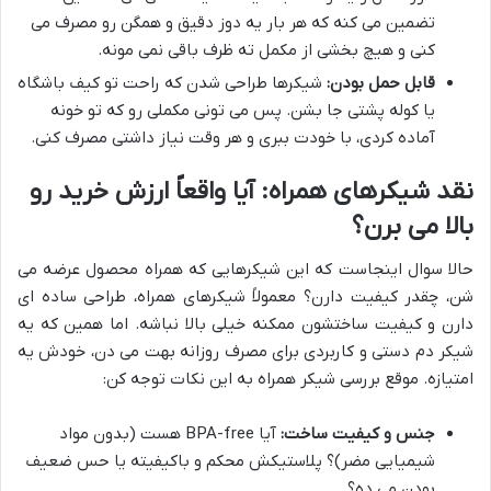
تضمین می کنه که هر بار یه دوز دقیق و همگن رو مصرف می
کنی و هیچ بخشی از مکمل ته ظرف باقی نمی مونه.
قابل حمل بودن:
شیکرها طراحی شدن که راحت تو کیف باشگاه
یا کوله پشتی جا بشن. پس می تونی مکملی رو که تو خونه
آماده کردی، با خودت ببری و هر وقت نیاز داشتی مصرف کنی.
نقد شیکرهای همراه: آیا واقعاً ارزش خرید رو
بالا می برن؟
حالا سوال اینجاست که این شیکرهایی که همراه محصول عرضه می
شن، چقدر کیفیت دارن؟ معمولاً شیکرهای همراه، طراحی ساده ای
دارن و کیفیت ساختشون ممکنه خیلی بالا نباشه. اما همین که یه
شیکر دم دستی و کاربردی برای مصرف روزانه بهت می دن، خودش یه
امتیازه. موقع بررسی شیکر همراه به این نکات توجه کن:
جنس و کیفیت ساخت:
آیا BPA-free هست (بدون مواد
شیمیایی مضر)؟ پلاستیکش محکم و باکیفیته یا حس ضعیف
بودن می ده؟