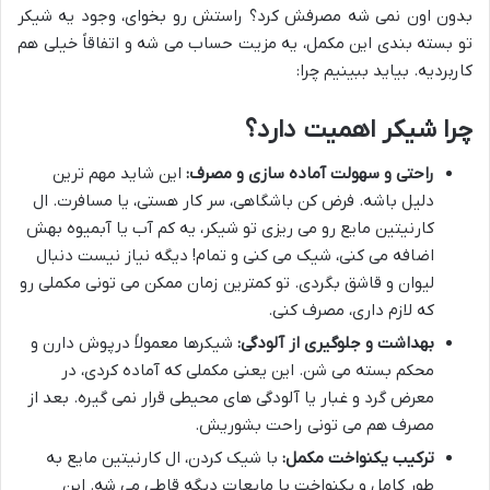
بدون اون نمی شه مصرفش کرد؟ راستش رو بخوای، وجود یه شیکر
تو بسته بندی این مکمل، یه مزیت حساب می شه و اتفاقاً خیلی هم
کاربردیه. بیاید ببینیم چرا:
چرا شیکر اهمیت دارد؟
راحتی و سهولت آماده سازی و مصرف:
این شاید مهم ترین
دلیل باشه. فرض کن باشگاهی، سر کار هستی، یا مسافرت. ال
کارنیتین مایع رو می ریزی تو شیکر، یه کم آب یا آبمیوه بهش
اضافه می کنی، شیک می کنی و تمام! دیگه نیاز نیست دنبال
لیوان و قاشق بگردی. تو کمترین زمان ممکن می تونی مکملی رو
که لازم داری، مصرف کنی.
بهداشت و جلوگیری از آلودگی:
شیکرها معمولاً درپوش دارن و
محکم بسته می شن. این یعنی مکملی که آماده کردی، در
معرض گرد و غبار یا آلودگی های محیطی قرار نمی گیره. بعد از
مصرف هم می تونی راحت بشوریش.
ترکیب یکنواخت مکمل:
با شیک کردن، ال کارنیتین مایع به
طور کامل و یکنواخت با مایعات دیگه قاطی می شه. این