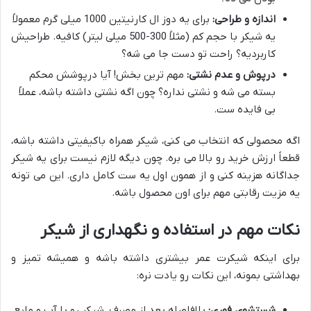
اندازه و طراحی:
برای یه دوز ال کارنیتین 1000 میلی گرم معمولاً
یه شیکر با حجم کم (مثلاً 300-500 میلی لیتر) کافیه. طراحیش
کاربردیه؟ راحت تو دست جا می شه؟
درپوش و عدم نشتی:
مهم ترین بخش! آیا درپوشش محکم
بسته می شه و نشتی نداره؟ چون اگه نشتی داشته باشه، عملاً
بی فایده ست.
اگه محصولی که انتخاب می کنی، شیکر همراه باکیفیتی داشته باشه،
قطعاً ارزش خرید رو بالا می بره. چون دیگه لازم نیست برای یه شیکر
جداگانه هزینه کنی و از همون اول یه ست کامل داری. این می تونه
یه مزیت رقابتی مهم برای اون محصول باشه.
نکات مهم در استفاده و نگهداری از شیکر
برای اینکه شیکرت عمر بیشتری داشته باشه و همیشه تمیز و
بهداشتی بمونه، این نکات رو یادت نره:
شستشوی فوری:
بلافاصله بعد از مصرف، شیکر رو با آب و مایع