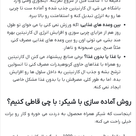
دقیقه تا 1 ساعت قبل از شروع تمرینه. اینجوری وقتی وارد
باشگاه می شی، ال کارنیتین جذب شده و آماده ست تا چربی
ها رو به انرژی تبدیل کنه و استقامتت رو بالا ببره.
بین وعده های غذایی:
اگه ورزش نمی کنی یا می خوای تو طول
روز هم از مزایای چربی سوزی و افزایش انرژی ال کارنیتین بهره
مند بشی، می تونی اون رو بین وعده های غذایی مصرف کنی.
مثلاً صبح، بین صبحونه و ناهار.
با غذا یا بدون غذا؟
برخی منابع پیشنهاد می کنن ال کارنیتین
رو همراه با غذاهای حاوی کربوهیدرات مصرف کنی تا انسولین
ترشح بشه و جذب ال کارنیتین به داخل سلول ها رو افزایش
بده. اما به طور کلی، مصرفش با یا بدون غذا مشکل خاصی
ایجاد نمی کنه.
روش آماده سازی با شیکر: با چی قاطی کنیم؟
اینجاست که شیکر همراه محصول به دردت می خوره و کار رو برات
خیلی راحت می کنه: