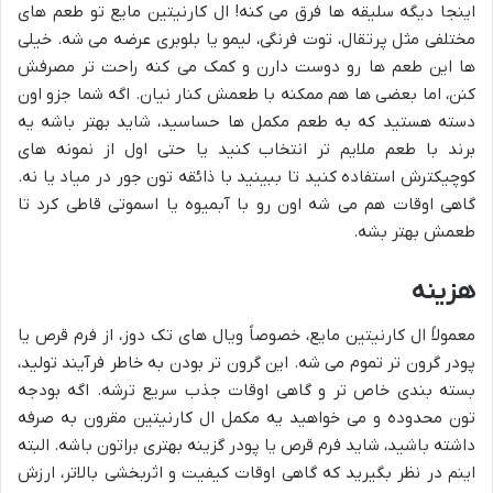
اینجا دیگه سلیقه ها فرق می کنه! ال کارنیتین مایع تو طعم های
مختلفی مثل پرتقال، توت فرنگی، لیمو یا بلوبری عرضه می شه. خیلی
ها این طعم ها رو دوست دارن و کمک می کنه راحت تر مصرفش
کنن، اما بعضی ها هم ممکنه با طعمش کنار نیان. اگه شما جزو اون
دسته هستید که به طعم مکمل ها حساسید، شاید بهتر باشه یه
برند با طعم ملایم تر انتخاب کنید یا حتی اول از نمونه های
کوچیکترش استفاده کنید تا ببینید با ذائقه تون جور در میاد یا نه.
گاهی اوقات هم می شه اون رو با آبمیوه یا اسموتی قاطی کرد تا
طعمش بهتر بشه.
هزینه
معمولاً ال کارنیتین مایع، خصوصاً ویال های تک دوز، از فرم قرص یا
پودر گرون تر تموم می شه. این گرون تر بودن به خاطر فرآیند تولید،
بسته بندی خاص تر و گاهی اوقات جذب سریع ترشه. اگه بودجه
تون محدوده و می خواهید یه مکمل ال کارنیتین مقرون به صرفه
داشته باشید، شاید فرم قرص یا پودر گزینه بهتری براتون باشه. البته
اینم در نظر بگیرید که گاهی اوقات کیفیت و اثربخشی بالاتر، ارزش