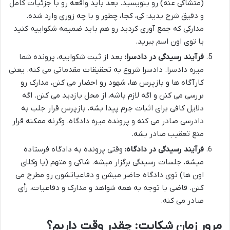
(متشاکی عنه) رو بنویسید. بعد باید واقعه رو با جزئیات کامل
و دقیق شرح بدید: کی، کجا، چطور و با چه زوری وارد شده.
مدارکی که جمع آوری کردید رو هم باید ضمیمه شکواییه کنید
یا توی اون اسم ببرید.
فرآیند رسیدگی در دادسرا:
بعد از ثبت شکواییه، پرونده شما
میره دادسرا. دادسرا شروع به تحقیقات مقدماتی می کنه. یعنی
کارآگاه ها و بازپرس ها، شهود رو احضار می کنن، مدارک رو
بررسی می کنن و اگه لازم باشه، از محل بازدید می کنن. اگه
دلایل کافی برای اثبات جرم پیدا بشه، بازپرس قرار جلب به
دادرسی صادر می کنه و پرونده میره دادگاه. وگرنه ممکنه قرار
منع تعقیب صادر بشه.
فرآیند رسیدگی در دادگاه:
وقتی پرونده به دادگاه فرستاده
میشه، جلسات رسیدگی برگزار میشه. شاکی و متهم (یا وکلای
اون ها) توی دادگاه حاضر میشن و دفاعیاتشون رو مطرح می
کنن. قاضی با توجه به همه شواهد و مدارک و دفاعیات، رأی
صادر می کنه.
مرور زمان شکایت: چقدر وقت داریم؟