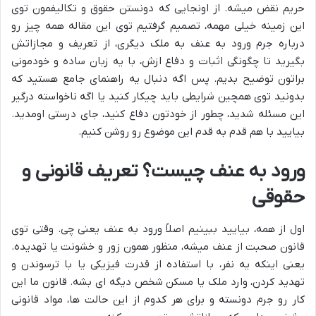
حریم نقض میشه. از اونجایی که دونستن حقوق و تکالیفمون توی
این زمینه خیلی مهمه، تصمیم گرفتیم توی این مقاله همه چیز رو
درباره جرم ورود به عنف به ملک دیگری، از تعریف و مجازاتش
بگیرید تا چگونگی اثبات و دفاع ازش، با یه زبان ساده و خودمونی
براتون توضیح بدیم. پس اگه دنبال یه راهنمای جامع هستید که
بدونید توی همچین شرایطی باید چیکار کنید یا اگه ناخواسته درگیر
این مسئله شدید، چطور از خودتون دفاع کنید، جای درستی اومدید.
بیایید با هم قدم به قدم این موضوع رو روشن کنیم.
ورود به عنف چیست؟ تعریف قانونی و
حقوقی
اول از همه، بیایید ببینیم اصلاً ورود به عنف یعنی چی. وقتی توی
قانون صحبت از عنف میشه، منظور همون زور و خشونت یا تهدیده.
یعنی اینکه یه نفر، با استفاده از قدرت فیزیکی یا با ترسوندن و
تهدید کردن، وارد ملک یا مسکن شخص دیگه ای بشه. قانون ما این
کار رو جرم دونسته و برای هر کدوم از این حالت ها، مواد قانونی