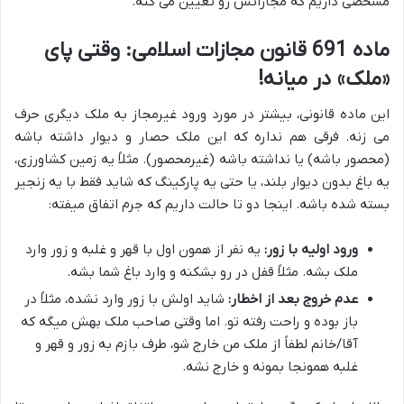
مشخصی داریم که مجازاتش رو تعیین می کنه.
ماده 691 قانون مجازات اسلامی: وقتی پای
«ملک» در میانه!
این ماده قانونی، بیشتر در مورد ورود غیرمجاز به ملک دیگری حرف
می زنه. فرقی هم نداره که این ملک حصار و دیوار داشته باشه
(محصور باشه) یا نداشته باشه (غیرمحصور). مثلاً یه زمین کشاورزی،
یه باغ بدون دیوار بلند، یا حتی یه پارکینگ که شاید فقط با یه زنجیر
بسته شده باشه. اینجا دو تا حالت داریم که جرم اتفاق میفته:
ورود اولیه با زور:
یه نفر از همون اول با قهر و غلبه و زور وارد
ملک بشه. مثلاً قفل در رو بشکنه و وارد باغ شما بشه.
عدم خروج بعد از اخطار:
شاید اولش با زور وارد نشده، مثلاً در
باز بوده و راحت رفته تو. اما وقتی صاحب ملک بهش میگه که
آقا/خانم لطفاً از ملک من خارج شو، طرف بازم به زور و قهر و
غلبه همونجا بمونه و خارج نشه.