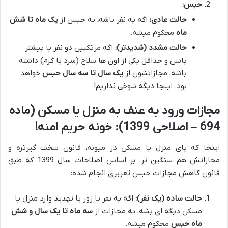
حبس:
حالت عادی:
اگه یه نفر باشه، به حبس از
یک ماه تا شش
ماه
محکوم میشه.
حالت مشدد (شدیدتر):
اگه مرتکبین دو نفر یا بیشتر
باشن و حداقل یکی از اون ها سلاح (سرد یا گرم) داشته
باشه، مجازاتشون از
یک سال تا سه سال حبس
خواهد
بود. اینجا دیگه شوخی نداریم!
مجازات ورود به عنف به منزل یا مسکن (ماده
694 – اصلاحی 1399): خونه حریم امنه!
اینجا که پای منزل یا مسکن در میونه، قانون سخت گیرتره و
مجازاتش هم سنگین تر. بر اساس اصلاحات سال 1399 که طبق
قانون کاهش مجازات حبس تعزیری انجام شده:
حالت ساده (یک نفر):
اگه یه نفر با زور یا تهدید وارد منزل یا
مسکن دیگه ای بشه، به مجازات از
سه ماه تا یک سال و شش
ماه حبس
محکوم میشه.