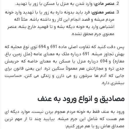
عنصر مادی:
وارد شدن به منزل یا مسکن با زور یا تهدید.
عنصر معنوی:
فرد باید بدونه داره به زور یا با تهدید وارد خونه
مردم میشه و قصد انجام این کار رو داشته باشه. مثلاً اگه
اشتباهی وارد یه خونه دیگه بشه و تا فهمید خارج بشه، عنصر
معنوی جرم محقق نشده.
پس دقت کنید که تفاوت اصلی ماده 691 و 694 توی نوع محلیه که
بهش تجاوز میشه. 691 درباره ملک به معنای عامه (مثل زمین، باغ،
مغازه) و 694 درباره منزل یا مسکن به معنای خاصه که حریمش
جدی تره و مجازاتش هم معمولاً سنگین تره. این یعنی قانون برای
جایی که آدم ها سرشون رو می ذارن و زندگی می کنن، حساسیت
بیشتری داره.
مصادیق و انواع ورود به عنف
ورود به عنف فقط به خونه مردم هجوم بردن نیست، موارد دیگه ای
هم هست که شامل این جرم میشه. بیایید چند تا از مهم ترین
مصداق هاش رو با هم مرور کنیم: