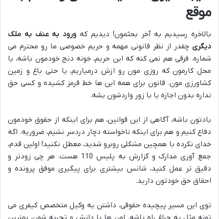
موقع
بالاخره رسیدیم به آخر بحثمون! دیدیم که
ورود به عنف به ملک
دیگری
چقدر از نظر قانونی مهمه و حریم خصوصی ما رو محترم می
شماره. فرقی هم نمی کنه که این حریم، خونه دنج خودمون باشه، یا
محل کارمون که روزی مون رو ازش درمیاریم، یا حتی باغ و زمین
کشاورزی مون. قانون برای همه این ها خط قرمز کشیده و کسی حق
نداره بدون اجازه یا با زور واردشون بشه.
یادتون باشه، آگاهی از این قوانین، هم برای اینکه از حقوق خودمون
دفاع کنیم و هم برای اینکه ناخواسته دچار دردسر نشیم، ضروریه. اگه
خدای نکرده با همچین مشکلی روبرو شدید، معطل نکنید! اولین قدم،
جمع آوری مدارک و گزارش به پلیس 110 هست. هر چی زودتر و
دقیق تر عمل کنید، شانس بیشتری برای پیگیری موفق پرونده و
احقاق حق خودتون دارید.
توی این مسیر پیچیده حقوقی، داشتن یه وکیل متخصص کیفری می
تونه مثل یه چراغ راه باشه. اون ها با دانش و تجربه شون، بهترین