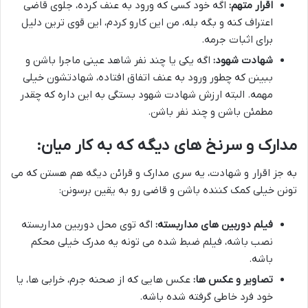
اقرار متهم:
اگه خود کسی که ورود به عنف کرده، جلوی قاضی
اعتراف کنه و بگه بله، من این کارو کردم، این قوی ترین دلیل
برای اثبات جرمه.
شهادت شهود:
اگه یکی یا چند نفر شاهد عینی ماجرا باشن و
ببینن که چطور ورود به عنف اتفاق افتاده، شهادتشون خیلی
مهمه. البته ارزش شهادت شهود بستگی به این داره که چقدر
مطمئن باشن و چند نفر باشن.
مدارک و سرنخ های دیگه که به کار میان:
به جز اقرار و شهادت، یه سری مدارک و قرائن دیگه هم هستن که می
تونن خیلی کمک کننده باشن و قاضی رو به یقین برسونن:
فیلم دوربین های مداربسته:
اگه توی محل دوربین مداربسته
نصب باشه، فیلم ضبط شده می تونه یه مدرک خیلی محکم
باشه.
تصاویر و عکس ها:
عکس هایی که از صحنه جرم، خرابی ها، یا
خود فرد خاطی گرفته شده باشه.