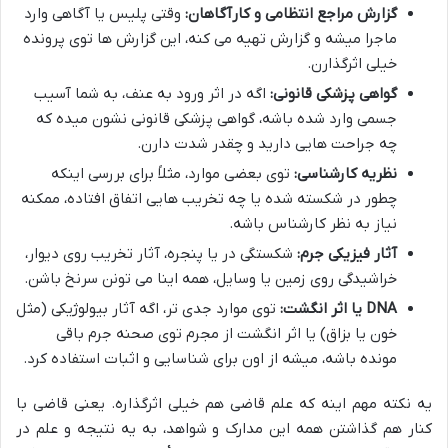
گزارش مراجع انتظامی و کارآگاهان:
وقتی پلیس یا آگاهی وارد
ماجرا میشه و گزارش تهیه می کنه، این گزارش ها توی پرونده
خیلی اثرگذارن.
گواهی پزشکی قانونی:
اگه در اثر ورود به عنف، به شما آسیب
جسمی وارد شده باشه، گواهی پزشکی قانونی نشون میده که
چه جراحت هایی دارید و چقدر شدت دارن.
نظریه کارشناسی:
توی بعضی موارد، مثلاً برای بررسی اینکه
چطور در شکسته شده یا چه تخریب هایی اتفاق افتاده، ممکنه
نیاز به نظر کارشناس باشه.
آثار فیزیکی جرم:
شکستگی در یا پنجره، آثار تخریب روی دیوار،
خراشیدگی روی زمین یا وسایل، همه اینا می تونن سرنخ باشن.
DNA یا اثر انگشت:
توی موارد جدی تر، اگه آثار بیولوژیکی (مثل
خون یا بزاق) یا اثر انگشت از مجرم توی صحنه جرم باقی
مونده باشه، میشه از اون برای شناسایی و اثبات استفاده کرد.
یه نکته مهم اینه که علم قاضی هم خیلی اثرگذاره. یعنی قاضی با
کنار هم گذاشتن همه این مدارک و شواهد، به یه نتیجه و علم در