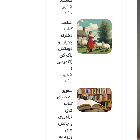
هستند
1 روز
پیش
خلاصه
کتاب
دخترک
چوپان و
دودکش
پاک کن
(آندرسن
)
6 روز
پیش
سفری
به دنیای
کتاب
های
فرامرزی
و چالش
های
ورود به