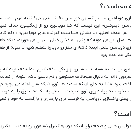
چه معناست؟
زی دوپامین
. خب، پاکسازی دوپامین دقیقاً یعنی چی؟ نکته مهم اینجاس
پامین دیتوکس» این نیست که کلاً دوپامین رو از زندگیمون حذف کنیم
اریم. هدف اصلی، «بازنشانی حساسیت گیرنده های دوپامین» و «کم کرد
. مثل این می مونه که وقتی یه غذای خیلی شیرین می خوریم، دیگه طع
 دوپامین یعنی اینکه ذائقه ی مغز رو دوباره تنظیم کنیم تا بتونه از طع
گی هم لذت ببره.
این نیست که همه لذت ها رو از زندگی حذف کنیم. نه! هدف اینه که ی
مغزمون دائم به دنبال هیجانات مصنوعی و دم دستی باشه، بتونه از فعالی
ت ببره. مثلاً، به جای اینکه ساعت ها توی شبکه های اجتماعی بچرخیم 
اب خوب، یه پیاده روی توی طبیعت، یا حتی یه مکالمه عمیق با یه دوست
 یعنی پاکسازی دوپامین، یه فرصت برای بازسازی و بازگشت به خود واقعی
 است؟
م، جوابش خیلی واضحه: برای اینکه دوباره کنترل ذهنمون رو به دست بگیریم