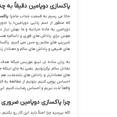
پاکسازی دوپامین دقیقاً به 
حالا می رسیم به قسمت جذاب ماجرا:
پاکسا
که منظور از «سم زدایی دوپامین» یا «دو
دوپامین یه ماده حیاتیه و ما بهش نیاز د
هوس برای پاداش های فوری و ناسالم» هست
شیرینی های ملایم رو حس نمی کنیم. پاکسازی
های طبیعی و پاداش های سالم و معنادار زند
به زبان ساده تر، تیبو موریس میگه هدف 
تعادل سالم برگردونیم. یعنی به جای اینکه 
های معنادارتر و پاداش های بلندمدت هم لذ
احساس پوچی کنیم، بتونیم از مطالعه یه کت
واقعاً لذت ببریم و احساس رضایت کنیم. این
چرا پاکسازی دوپامین ضروری
اگه بپرسید چرا اصلاً باید این کار رو بکنی