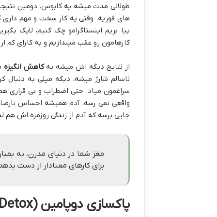
طولانی مدت میشه یه کابوس. دومین نتیجه 
های فوریه. وقتی یه کار سخت و مهم داری 
بیا بریم اینستاگرامو چک کنیم، لایک بگیر
کارهامون رو عقب میندازیم و به کارای کم ار
از نتایج دیگه اش میشه به
کاهش انگیزه
بر
ناسالم شارژ میشه، دیگه میلی به دنبال 
سراغمون میاد. حتی اضطراب و بی قراری هم
واقعی نمی رسه، آدم همیشه احساس نارضایت
جایی برسه که آدم از زندگی روزمره اش هم لذ
مغز شما در دنیای مدرن، به بمبار
برای کارهای معنادار از دست بده
پاکسازی دوپامین (Dopamine Detox): تعریف و فواید