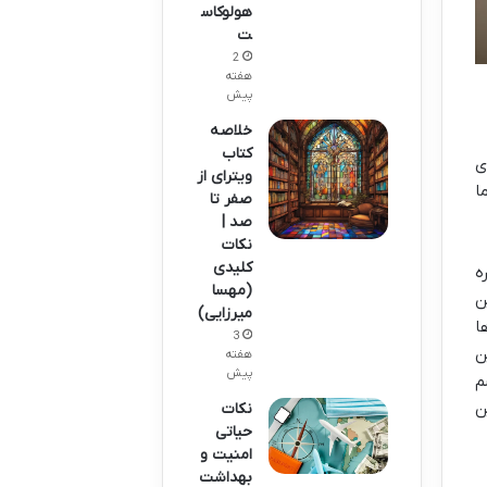
هولوکاس
ت
2
هفته
پیش
خلاصه
کتاب
ی
ویترای از
ا
صفر تا
صد |
نکات
کلیدی
ه
(مهسا
ن
میرزایی)
ا
3
ن
هفته
پیش
م
ن
نکات
حیاتی
امنیت و
بهداشت