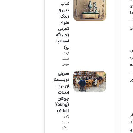
کتاب
ی
دین و
ا
زندگی
ک
علوم
ی
تجربی
(خیرالله
اسماعیل
ی)
ن
4
ی
هفته
ه
پیش
ت
معرفی
ی
نویسندگ
ان برتر
ادبیات
جوانان
(Young
Adult)
ر
4
د
هفته
پیش
و