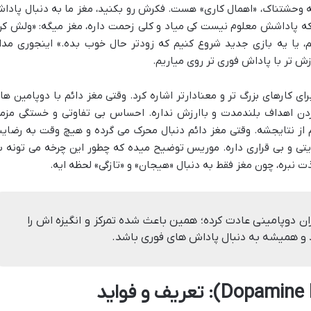
وحشتناک، «اهمال کاری» هست. فکرش رو بکنید، مغز ما به دنبال پادا
که پاداشش معلوم نیست کی میاد و کلی زحمت داره، مغز میگه: «ولش کن
یم، یا یه بازی جدید شروع کنیم که زودتر حال خوب بده.» اینجوری مدا
زش تر با پاداش فوری تر روی میاریم.
ای کارهای بزرگ تر و معنادارتر اشاره کرد. وقتی مغز دائم با دوپامین ها
کردن اهداف بلندمدت و باارزش نداره. احساس بی تفاوتی و خستگی مزم
 از نتایجشه. وقتی مغز دائم دنبال محرک می گرده و هیچ وقت به رضای
ی و بی قراری داره. موریس توضیح میده که چطور این چرخه می تونه ب
ت نبره، چون مغز فقط به دنبال «هیجان» و «تازگی» لحظه ایه.
ان دوپامینی عادت کرده؛ همین باعث شده تمرکز و انگیزه اش را
د و همیشه به دنبال پاداش های فوری باشد.