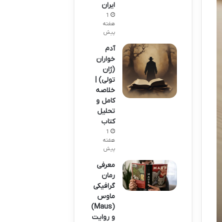
ایران
1
هفته
پیش
آدم
خواران
(ژان
تولی) |
خلاصه
کامل و
تحلیل
کتاب
1
هفته
پیش
معرفی
رمان
گرافیکی
ماوس
(Maus)
و روایت