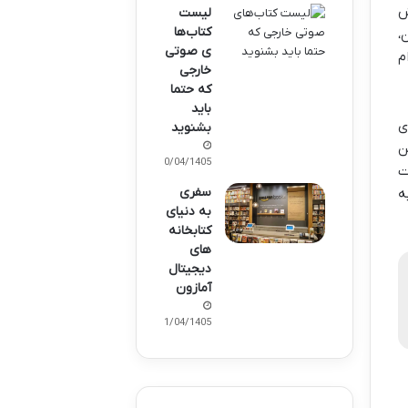
ش
لیست
کتاب‌ها
،
ی صوتی
م
خارجی
که حتما
باید
ی
بشنوید
ن
10/04/1405
ت
سفری
ه
به دنیای
کتابخانه‌
های
دیجیتال
آمازون
01/04/1405