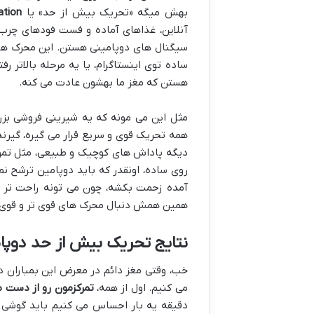
بهش میگه «تحریک بیش از حد» یا
ation
آنلاین، غذاهای آماده و فست فودهای چرب 
سیگنال های دوپامینی هستن. این محرک ها،
ساده توی اینستاگرام، یا یه مرحله بالاتر ر
هستن که مغز ما بهشون عادت می کنه.
مثل این می مونه که یه شیرینی فروشی بز
همه تحریک قوی و سریع قرار می گیره، گی
دیگه پاداش های کوچیک و طبیعی، مثل تموم ک
روی ساده، اونقدر که باید دوپامین ترشح 
آمده زحمت بکشه، چون می تونه راحت تر و
همین همش دنبال محرک های قوی تر و قوی تر 
نتایج تحریک بیش از حد دوپا
خب، وقتی مغز دائم در معرض این بمباران دو
می کنیم. اول از همه،
تمرکزمون رو از دست 
دقیقه یه بار احساس می کنیم باید گوشی ر