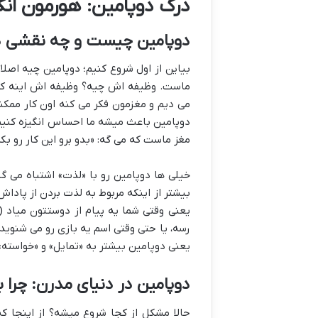
درک دوپامین: هورمون ان
دوپامین چیست و چه نقشی د
بیاین از اول شروع کنیم؛ دوپامین چیه اصلا
ماست. وظیفه اش چیه؟ وظیفه اش اینه که 
می دیم و مغزمون فکر می کنه اون کار ممک
دوپامین باعث میشه ما احساس انگیزه کنیم، ی
مغز ماست که می گه: «بدو برو این کار رو ب
خیلی ها دوپامین رو با «لذت» اشتباه می گ
بیشتر از اینکه مربوط به لذت بردن از پادا
یعنی وقتی شما یه پیام از دوستتون میاد (
رسه، یا حتی وقتی اسم یه بازی رو می شنوید
یعنی دوپامین بیشتر به «تمایل» و «خواسته»
دوپامین در دنیای مدرن: چرا
حالا مشکل از کجا شروع میشه؟ از اینجا ک