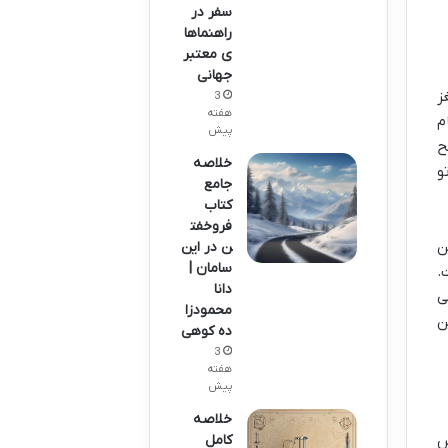
سفر در
راهنماها
ی معتبر
جهانی
ز
3
هفته
م
پیش
ح
خلاصه
و
جامع
کتاب
فروخفت
ن
ن در این
سامان |
.
دانا
ی
محمودزا
ن
ده کوهی
3
هفته
پیش
خلاصه
س
کامل