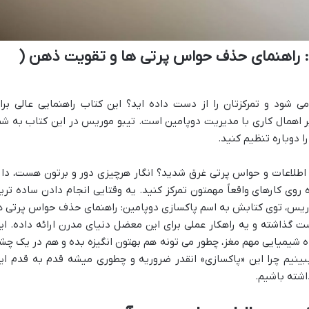
: راهنمای حذف حواس پرتی ها و تقویت ذهن (
 شود و تمرکزتان را از دست داده اید؟ این کتاب راهنمایی عالی برا
بر اهمال کاری با مدیریت دوپامین است. تیبو موریس در این کتاب به شم
دوباره تنظیم کنید.
طلاعات و حواس پرتی غرق شدید؟ انگار هرچیزی دور و برتون هست، دار
ی کارهای واقعاً مهمتون تمرکز کنید. یه وقتایی انجام دادن ساده تری
وریس، توی کتابش به اسم پاکسازی دوپامین: راهنمای حذف حواس پرتی ه
 گذاشته و یه راهکار عملی برای این معضل دنیای مدرن ارائه داده. ای
ه شیمیایی مهم مغز، چطور می تونه هم بهتون انگیزه بده و هم در یک چش
 ببینیم چرا این «پاکسازی» انقدر ضروریه و چطوری میشه قدم به قدم ای
داشته باشیم.