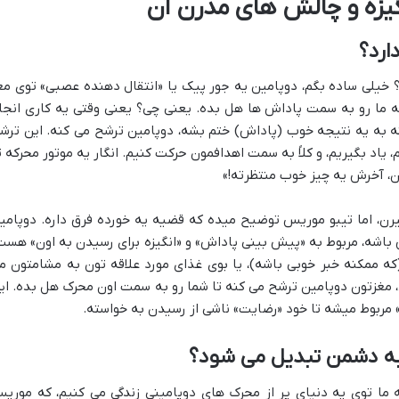
گیزه و چالش های مدرن آن
ارد؟
؟ خیلی ساده بگم، دوپامین یه جور پیک یا «انتقال دهنده عصبی» توی مغ
ما رو به سمت پاداش ها هل بده. یعنی چی؟ یعنی وقتی یه کاری انجا
نه به یه نتیجه خوب (پاداش) ختم بشه، دوپامین ترشح می کنه. این ترش
اد بگیریم، و کلاً به سمت اهدافمون حرکت کنیم. انگار یه موتور محرکه ت
کن، آخرش یه چیز خوب منتظرته!»
یرن، اما تیبو موریس توضیح میده که قضیه یه خورده فرق داره. دوپامی
ش باشه، مربوط به «پیش بینی پاداش» و «انگیزه برای رسیدن به اون» هست
که ممکنه خبر خوبی باشه)، یا بوی غذای مورد علاقه تون به مشامتون م
، مغزتون دوپامین ترشح می کنه تا شما رو به سمت اون محرک هل بده. ای
 مربوط میشه تا خود «رضایت» ناشی از رسیدن به خواسته.
 به دشمن تبدیل می شود؟
ه ما توی یه دنیای پر از محرک های دوپامینی زندگی می کنیم، که موری