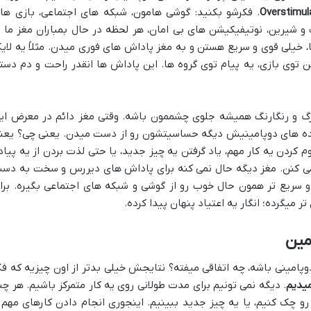
Overstimul
. فکرشو بکنید: گوشی هامون، شبکه های اجتماعی، بازی ها
و شیرین، نوتیفیکیشن های بی امان، هر لحظه در حال بمباران مغز ما ب
 خیلی قوی و سریع هستن و به مغز پاداش های فوری میدن. مثلاً یه لای
فتن توی بازی، یه پیام توی گروه ها. این پاداش ها انقدر راحت و دم دست
رگ و رنگارنگ همیشه جلوی چشممون باشه. وقتی مغز دائم در معرض ای
رنده های دوپامینیش دیگه حساسیتشون رو از دست میدن. یعنی چی؟ یعن
ردن یه کار مهم، یاد گرفتن یه چیز جدید، یا حتی لذت بردن از یه پیاد
نمی کنن. مغز دیگه حال نمی کنه برای پاداش های دیررس و سخت به دس
 سریع تر همون حال خوب رو از گوشی و شبکه های اجتماعی بگیره. برا
میگرده؛ انگار یه اعتیاد پنهان پیدا کرده.
مین
پامینی باشه، چه اتفاقی میفته؟ نتایجش خیلی بدتر از اون چیزیه که فک
میدیم
. دیگه نمی تونیم برای مدت طولانی روی یه کار متمرکز باشیم. هر چن
و چک کنیم، یا یه چیز جدید ببینیم. اینجوری انجام دادن کارهای مهم 