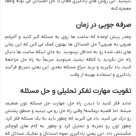
نترسید. این روش های یادگیری فعال با حل المسائل می تونه واقعا
معجزه کنه.
صرفه جویی در زمان
چقدر پیش اومده که ساعت ها روی یه مسئله گیر کنید و آخرشم
هیچی به هیچی؟ حل المسائل ها بهتون کمک می کنن که این زمان
های تلف شده رو به حداقل برسونید. به جای اینکه ساعت ها دنبال
راه حل بگردید یا کلافه بشید، میتونید سریعاً به راه حل مراجعه
کنید، یاد بگیرید و برید سراغ مسئله بعدی. این یعنی تسریع فرآیند
یادگیری و استفاده بهینه از وقت.
تقویت مهارت تفکر تحلیلی و حل مسئله
شاید فکر کنید با دیدن راه حل، مهارت حل مسئله تون ضعیف
میشه. اما قضیه برعکسه! وقتی راه حل رو می بینید و منطق پشتش
رو درک می کنید، یاد می گیرید که چطور باید به یک مسئله فکر کرد،
چطور اون رو تجزیه و تحلیل کرد و چطور به گام های کوچکتر
شکستش داد. این یعنی یادگیریِ نحوه استدلال و تفکیک مسائل که