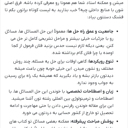
میشن و ممکنه استاد شما هم همونا رو معرفی کرده باشه. فرق اصلی
شون با منابع داخلی چیه؟ خب، بذارید یه لیست کوتاه براتون بگم تا
قشنگ دستتون بیاد:
جامعیت و عمق راه حل ها:
معمولاً این حل المسائل ها، مسائل
رو با جزئیات خیلی بیشتر و مراحل تشریحی کامل تر حل می
کنن. یعنی دیگه لازم نیست حدس بزنید فلان فرمول از کجا
اومده یا چرا فلان گام برداشته شده.
تنوع رویکردها:
گاهی اوقات برای حل یه مسئله، چند روش
مختلف رو نشون میدن. این خیلی خوبه چون باعث میشه
دیدتون بازتر بشه و یاد بگیرید که همیشه یک راه برای رسیدن
به جواب وجود نداره.
زبان و اصطلاحات تخصصی:
با خوندن این حل المسائل ها، با
اصطلاحات و ترمینولوژی بین المللی رشته تون آشنا میشید.
این برای مقاله خوندن، رفرنس دادن یا حتی مهاجرت و ادامه
تحصیل تو خارج از کشور حسابی به دردتون می خوره.
پوشش مباحث پیشرفته:
ممکنه بعضی مسائل تو کتاب های