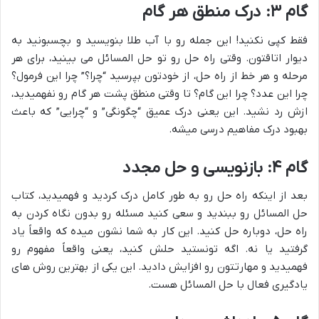
گام ۳: درک منطق هر گام
فقط کپی نکنید! این جمله رو با آب طلا بنویسید و بچسبونید به
دیوار اتاقتون. وقتی راه حل رو تو حل المسائل می بینید، برای هر
مرحله و هر خط از راه حل، از خودتون بپرسید “چرا؟” چرا این فرمول؟
چرا این عدد؟ چرا این گام؟ تا وقتی منطق پشت هر گام رو نفهمیدید،
ازش رد نشید. این یعنی درک عمیق “چگونگی” و “چرایی” که باعث
بهبود درک مفاهیم درسی میشه.
گام ۴: بازنویسی و حل مجدد
بعد از اینکه راه حل رو به طور کامل درک کردید و فهمیدید، کتاب
حل المسائل رو ببندید و سعی کنید مسئله رو بدون نگاه کردن به
راه حل، دوباره حل کنید. این کار به شما نشون میده که واقعاً یاد
گرفتید یا نه. اگه تونستید حلش کنید، یعنی واقعاً مفهوم رو
فهمیدید و مهارتتون رو افزایش دادید. این یکی از بهترین روش های
یادگیری فعال با حل المسائل هست.