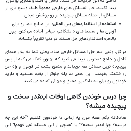
داخلی به این جزئیات حل نشده باشن یا اصلاً راهکاری براشون
پیدا نکنید. حل المسائل های خارجی معمولاً طیف وسیع تری از
مسائل، از جمله مسائل پیچیده تر رو پوشش میدن.
استفاده از استانداردهای بین المللی:
این منابع شما رو برای
آزمون ها و محیط های دانشگاهی جهانی آماده می کنن. چون
بالاخره استانداردهای حل مسئله تو دنیا تقریباً یکسانه.
در کل، وقتی اسم حل المسائل خارجی میاد، یعنی شما به یه راهنمای
کامل و جامع دسترسی پیدا می کنید که بهتون کمک می کنه از پس
پیچیده ترین مسائل هم بربیاید و منطق پشت هر فرمول و راه حل
رو قشنگ بفهمید. این یعنی یه پله جلوتر از بقیه هستید و دارید
خودتون رو برای یه یادگیری عمیق و جهانی آماده می کنید.
چرا درس خوندن گاهی اوقات اینقدر سخت و
پیچیده میشه؟
صادقانه بگم، همه مون یه زمانی با خودمون گفتیم “آخه این چه
درسیه؟ چرا انقدر سخته؟” یا “هیچی از این مسئله نمی فهمم!” این