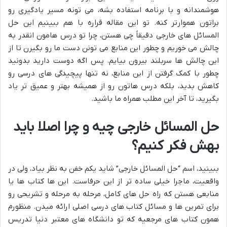
هوشمندانه و با برنامه استفاده بشه، می تونه مسیر یادگیری رو
براتون هموارتر کنه. تو این مقاله قراره با هم ببینیم این حل
المسائل های خارجی دقیقاً چی هستن، چرا تو درس هامون انقدر به
چالش می خوریم و چطور این منابع می تونن دست ما رو بگیرن تا از
این چالش ها سربلند بیرون بیایم. پس اگه دوست دارید بدونید
چطور با کمک گرفتن از این منابع، نه تنها پیچیدگی های درسی رو
کاهش بدید، بلکه درس هاتون رو از همیشه بهتر و عمیق تر یاد
بگیرید، تا آخر این مطلب همراه ما باشید.
حل المسائل خارجی چیه و چرا اصلا باید
بهش فکر کنیم؟
ببینید، اسم “حل المسائل خارجی” شاید یکم خفن به نظر بیاد، ولی در
واقعیت، ماجرا خیلی ساده تر از این حرفاست. این ها کتاب ها یا
منابعی هستن که راه حل های کامل، مرحله به مرحله و تشریحی رو
برای تمرین ها و مسائل کتاب های درسی اصلی ارائه میدن. منظورم
همون کتاب های مرجعیه که تو دانشگاه های معتبر دنیا تدریس