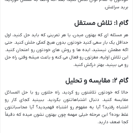
برید سراغش.
گام ۱: تلاش مستقل
هر مسئله ای که بهتون میدن، یا هر تمرینی که باید حل کنید، اول
حداقل یک بار سعی کنید خودتون بدون هیچ کمکی حلش کنید. حتی
اگه مطمئن نیستید، ایده ها و روش های خودتون رو امتحان کنید.
این تلاش اولیه، مغزتون رو فعال می کنه و باعث میشه وقتی راه حل
رو می بینید، بهتر درکش کنید.
گام ۲: مقایسه و تحلیل
حالا که خودتون تلاشتون رو کردید، راه حلتون رو با حل المسائل
مقایسه کنید. دنبال اشتباهاتتون بگردید. ببینید کجای کار رو
اشتباه رفتید؟ آیا یه مفهوم رو اشتباه فهمیدید؟ آیا محاسباتتون
غلط بوده؟ این مرحله خیلی مهمه چون بهتون نشون میده که دقیقاً
کجا ضعف دارید.