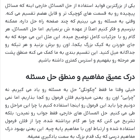
یکی از بزرگترین فواید استفاده از حل المسائل خارجی اینه که مسائل
پیچیده رو به قسمت های کوچیک تر و قابل هضم تقسیم می کنه.
وقتی یه مسئله رو می بینیم که چند صفحه راه حل داره، ممکنه
بترسیم و فکر کنیم اصلاً از عهده ش برنمیایم. اما حل المسائل، هر
گام رو با جزئیات کامل توضیح میده. این مثل این می مونه که به
جای خوردن یه کیک بزرگ یکجا، اون رو برش بزنید و هر تیکه رو
جداگانه میل کنید. این تقسیم بندی به ما کمک می کنه منطق پشت
هر مرحله رو بفهمیم و استرس کمتری داشته باشیم.
درک عمیق مفاهیم و منطق حل مسئله
خیلی وقتا ما فقط “چگونگی” حل یه مسئله رو یاد می گیریم، نه
“چرایی” اون رو. یعنی میدونیم فلان فرمول رو کجا بذاریم، اما نمی
دونیم چرا باید این فرمول رو اینجا استفاده کنیم یا چرا این مراحل رو
طی می کنیم. حل المسائل های خارجی، فقط جواب رو نمیدن؛ بلکه
تشریح می کنن که چرا هر گام برداشته شده، چرا از فلان فرمول
استفاده شده و ارتباط اون با مفاهیم پایه چیه. این یعنی بهبود درک
مفاهیم درسی که یک قدم بزرگ به سمت یادگیری عمیقه.