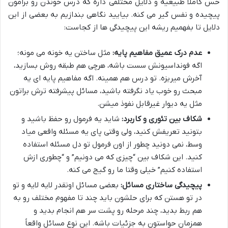
حس کاملاً طبیعیه و دلایل مختلفی داره که درس خوندن رو برامون
پیچیده و نفس گیر می کنه. بیایید نگاهی بندازیم به بعضی از این
دلایل تا بفهمیم ریشه این پیچیدگی ها از کجاست:
عدم درک عمیق مفاهیم پایه:
مثل ساختن یه خونه می مونه؛
اگه فونداسیونش سست باشه، هرچی هم طبقه روش بسازید،
آخرش میریزه. تو درس هم همینه. اگه مفاهیم پایه ای یه
مبحث رو خوب یاد نگرفته باشید، مسائل پیشرفته ترش براتون
مثل یه دیوار غیرقابل نفوذ میشن.
شکاف بین تئوری و کاربرد:
شاید یه فرمول رو حفظ باشید و
بتونید تعریفش کنید، ولی وقتی پای یه مسئله واقعی میاد
وسط، نمی دونید چطور از اون فرمول تو دل مسئله استفاده
کنید. این شکاف بین “چیزی که می دونیم” و “چطوری ازش
استفاده کنیم” خیلی وقتا ما رو گیج می کنه.
پیچیدگی ساختاری مسائل:
بعضی مسائل اونقدر لایه لایه و تو
در تو هستن که برای حلشون باید چند تا مفهوم مختلف رو به
هم ربط بدید، چند مرحله رو پشت سر هم انجام بدید و
همزمان حواستون به جزئیات باشه. این نوع مسائل واقعاً