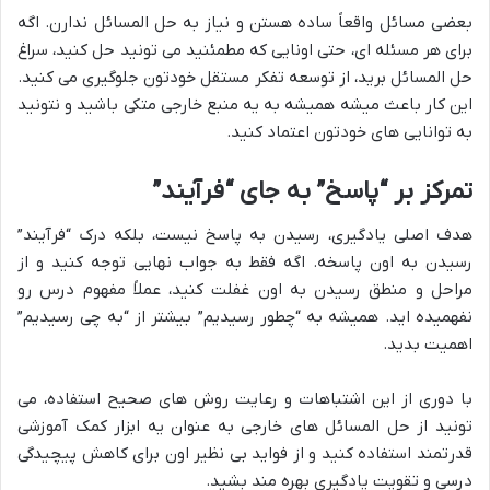
بعضی مسائل واقعاً ساده هستن و نیاز به حل المسائل ندارن. اگه
برای هر مسئله ای، حتی اونایی که مطمئنید می تونید حل کنید، سراغ
حل المسائل برید، از توسعه تفکر مستقل خودتون جلوگیری می کنید.
این کار باعث میشه همیشه به یه منبع خارجی متکی باشید و نتونید
به توانایی های خودتون اعتماد کنید.
تمرکز بر “پاسخ” به جای “فرآیند”
هدف اصلی یادگیری، رسیدن به پاسخ نیست، بلکه درک “فرآیند”
رسیدن به اون پاسخه. اگه فقط به جواب نهایی توجه کنید و از
مراحل و منطق رسیدن به اون غفلت کنید، عملاً مفهوم درس رو
نفهمیده اید. همیشه به “چطور رسیدیم” بیشتر از “به چی رسیدیم”
اهمیت بدید.
با دوری از این اشتباهات و رعایت روش های صحیح استفاده، می
تونید از حل المسائل های خارجی به عنوان یه ابزار کمک آموزشی
قدرتمند استفاده کنید و از فواید بی نظیر اون برای کاهش پیچیدگی
درسی و تقویت یادگیری بهره مند بشید.