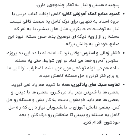
پیچیده هستن و نیاز به تفکر چندوجهی دارن.
کمبود منابع کمک آموزشی کافی:
گاهی اوقات کتاب درسی یا
جزوه استاد به تنهایی برای درک کامل یه مبحث کافی نیست.
نیاز به توضیحات جایگزین، مثال های بیشتر، یا یه نفر که
مسئله رو از زاویه دیگه ای توضیح بده، حس میشه. نبود این
منابع، خودش یه چالش بزرگه.
فشار زمانی و استرس:
وقتی نزدیک امتحانه یا ددلاین یه پروژه،
استرس آدم رو خفه می کنه. تو اون شرایط، حتی یه مسئله
ساده هم می تونه تو ذهن مون غول بشه. اضطراب، توانایی ما
رو برای فکر کردن و حل مسئله کاهش میده.
تفاوت سبک های یادگیری:
همه ما شبیه هم یاد نمی گیریم.
بعضی ها با شنیدن بهتر یاد می گیرن، بعضی ها با دیدن، و
بعضی ها هم باید خودشون دست به کار بشن و مسئله رو حل
کنن. بعضی دانش آموزان یا دانشجویان نیاز دارن که راه حل
کامل یه مسئله رو ببینن تا منطقش رو درک کنن و بعد
خودشون اقدام کنن.