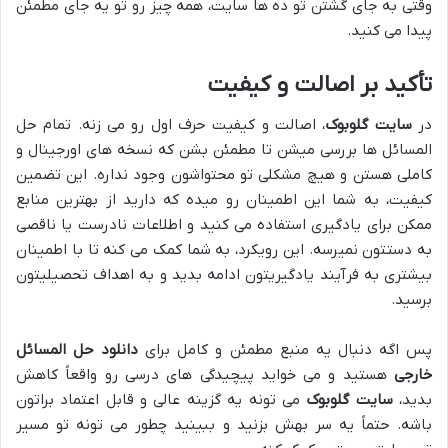
وقتی به جای گشتن تو ده ها سایت، همه چیز رو تو یه جای مطمئن
پیدا می کنید.
تأکید بر اصالت و کیفیت
در
سایت گلوبوک
، اصالت و کیفیت حرف اول رو می زنه. تمام حل
المسائل ها بررسی میشن تا مطمئن بشن که نسخه های اورجینال و
کاملی هستن و هیچ مشکلی تو محتواشون وجود نداره. این تضمین
کیفیت، به شما این اطمینان رو میده که دارید از بهترین منابع
ممکن برای یادگیری استفاده می کنید و اطلاعات نادرست یا ناقصی
به دستتون نمیرسه. این رویکرد، به شما کمک می کنه تا با اطمینان
بیشتری به فرآیند یادگیریتون ادامه بدید و به اهداف تحصیلیتون
برسید.
پس اگه دنبال یه منبع مطمئن و کامل برای
دانلود حل المسائل
خارجی
هستید و می خواید پیچیدگی های درسی رو واقعاً کاهش
بدید،
سایت گلوبوک
می تونه یه گزینه عالی و قابل اعتماد براتون
باشه. حتماً یه سر بهش بزنید و ببینید چطور می تونه تو مسیر