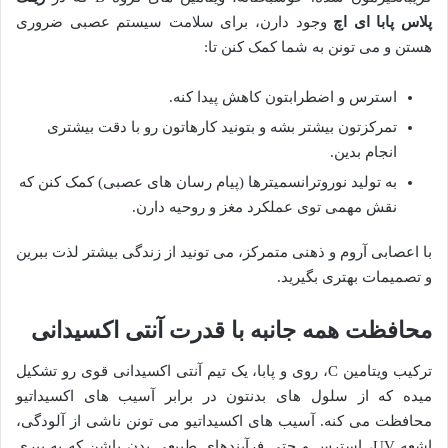
پلاس پابا ای اچ
وجود دارن، برای سلامت سیستم عصبی ضروری
هستن و می تونن به شما کمک کنن تا:
استرس و اضطرابتون کاهش پیدا کنه.
تمرکزتون بیشتر بشه و بتونید کارهاتون رو با دقت بیشتری
انجام بدین.
به تولید نوروترانسمیترها (پیام رسان های عصبی) کمک کنن که
نقش مهمی توی عملکرد مغز و روحیه دارن.
با اعصابی آروم و ذهنی متمرکز، می تونید از زندگی بیشتر لذت ببرین
و تصمیمات بهتری بگیرید.
محافظت همه جانبه با قدرت آنتی اکسیدانی
ترکیب ویتامین C، روی و پابا، یک تیم آنتی اکسیدانی قوی رو تشکیل
میده که از سلول های بدنتون در برابر آسیب های اکسیداتیو
محافظت می کنه. آسیب های اکسیداتیو می تونن ناشی از آلودگی،
اشعه UV، استرس و حتی فرآیندهای طبیعی بدن باشن که به پیری