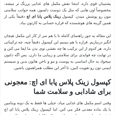
پشتیبان قوی داره. اینجا نقش مکمل های غذایی پررنگ تر میشه،
مخصوصاً اون هایی که مثل یک دوست دلسوز، همه جوانب سلامتی
مون رو پوشش میدن. کپسول
زینک پلاس پابا ای اچ
دقیقاً یکی از
همین گزینه های هوشمنده که قراره حسابی به کارتون بیاد.
این مقاله یه جور راهنمای کامله تا با هم سر از کار این مکمل هیجان
انگیز دربیاریم. قراره با هم ببینیم این کپسول دقیقاً چیه، چه ترکیباتی
داره، هر کدوم از این ترکیب ها چه نقشی توی بدن ما ایفا می کنن و
در نهایت چه فوایدی برای سلامتی و زیبایی ما دارن. پس اگه دلتون
میخواد یه حال اساسی به پوست و مو و ناخن هاتون بدین و سیستم
ایمنی تون رو تقویت کنین، تا آخر این مطلب همراهمون باشین.
کپسول زینک پلاس پابا ای اچ: معجونی
برای شادابی و سلامت شما
وقتی اسم مکمل های غذایی میاد، خیلی ها فقط به یک دونه ویتامین
یا یک ماده معدنی فکر می کنن. اما کپسول زینک پلاس پابا ای اچ