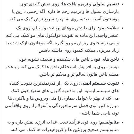
تقسیم سلولی و ترمیم بافت ها:
روی نقش کلیدی توی
بازسازی سلول ها و ترمیم زخم ها داره. اگه زخمی دارین یا
پوستتون آسیب دیده، روی به بهبود سریع ترش کمک می کنه.
سلامت مو:
برای داشتن موهای پرپشت و سالم، روی یک
عنصر واجبه. این ماده به تقویت فولیکول های مو کمک می کنه
و می تونه جلوی ریزش مو رو بگیره. اگه موهاتون نازک شده یا
زیاد میریزه، ممکنه کمبود روی داشته باشین.
ناخن های قوی:
ناخن های شکننده و ضعیف نشونه خوبی
نیستن. روی به افزایش استحکام ناخن ها کمک می کنه و باعث
میشه ناخن هاتون سالم تر و محکم تر باشن.
تقویت سیستم ایمنی:
روی یکی از قدرتمندترین تقویت کننده
های سیستم ایمنیه. این ماده به گلبول های سفید خون کمک
می کنه تا بهتر با عوامل بیماری زا مثل ویروس ها و باکتری ها
مبارزه کنن. توی فصل سرماخوردگی و آنفولانزا، روی واقعاً می
تونه ناجی شما باشه.
متابولیسم:
روی توی فرآیند تبدیل غذا به انرژی نقش داره و به
متابولیسم صحیح پروتئین ها و کربوهیدرات ها کمک می کنه.