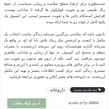
چندمنظوره برای ارتقاء سطح سلامت و زیبایی شماست. از حفظ
رنگ طبیعی مو و تقویت فولیکول ها گرفته تا شادابی پوست،
افزایش استحکام ناخن ها و تقویت سیستم ایمنی، این کپسول یک
پکیج کامل از فواید رو به شما ارائه میده.
یادتون باشه که سلامتی بزرگترین سرمایه زندگی ماست. انتخاب یک
مکمل با کیفیت و اثربخش مثل زینک پلاس پابا ای اچ، در واقع یک
سرمایه گذاری هوشمندانه روی این سرمایه ارزشمنده. با مصرف
منظم و صحیح این کپسول، نه تنها از زیبایی و شادابی ظاهری
خودتون مراقبت می کنید، بلکه از درون هم بدنتون رو تقویت می
کنید تا در برابر چالش های روزمره مقاوم تر باشه و با انرژی و نشاط
بیشتری زندگی کنید. برای کسب اطلاعات بیشتر و تهیه این مکمل
ارزشمند، به داروخانه های معتبر آنلاین و حضوری مراجعه فرمایید.
داروخانه
دسته های هم موضوع
آدرس کوتاه مطلب