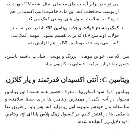
می تونه در برابر آسیب های محیطی، مثل اشعه UV خورشید،
از پوست محافظت کنه. این ماده خاصیت آنتی اکسیدانی هم
داره که به سلامت سلول های پوستی کمک می کنه.
کمک به سنتز فولات و جذب ویتامین B5:
پابا در بدن به سنتز
فولات (ویتامین B9) که برای تقسیم سلولی مهمه، کمک می
کنه و می تونه جذب ویتامین B5 رو هم افزایش بده.
پس اگه می خواین موهایی پررنگ و پوستی شاداب داشته باشین،
حضور پابا در این ترکیب حسابی به کارتون میاد.
ویتامین C: آنتی اکسیدان قدرتمند و یار کلاژن
ویتامین C یا اسید آسکوربیک، معرف حضور همه هست! این ویتامین
محلول در آب، یکی از مهمترین ویتامین ها برای حفظ سلامتیه و
متاسفانه بدن خودش نمیتونه اون رو تولید کنه. پس باید از طریق غذا
یا مکمل ها دریافتش کنیم. در کپسول
زینک پلاس پابا ای اچ
، ویتامین
C به دلایل زیر گنجانده شده: