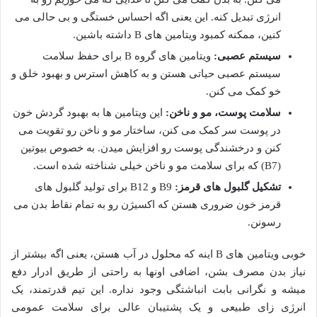
انرژی تبدیل کنه. این یعنی اگه احساس خستگی و بی حالی می
کنین، ممکنه کمبود ویتامین های B داشته باشین.
سیستم عصبی:
ویتامین های گروه B برای حفظ سلامت
سیستم عصبی حیاتی هستن و به کاهش استرس و بهبود خلق و
خو کمک می کنن.
سلامت پوست، مو و ناخن:
این ویتامین ها به بهبود گردش خون
در پوست سر کمک می کنن، ساختار مو و ناخن رو تقویت می
کنن و درخشندگی پوست رو افزایش میدن. به خصوص بیوتین
(B7) که برای سلامت مو و ناخن خیلی شناخته شده است.
تشکیل گلبول های قرمز:
B9 و B12 برای تولید گلبول های
قرمز خون ضروری هستن که اکسیژن رو به تمام نقاط بدن می
رسونن.
خوبی ویتامین های B اینه که محلول در آب هستن، یعنی اگه بیشتر از
نیاز بدن مصرف بشن، اضافی اونها به راحتی از طریق ادرار دفع
میشه و نگرانی بابت انباشتگی وجود نداره. این تیم قدرتمند، یک
انرژی زای طبیعی و یک پشتیبان عالی برای سلامت عمومی