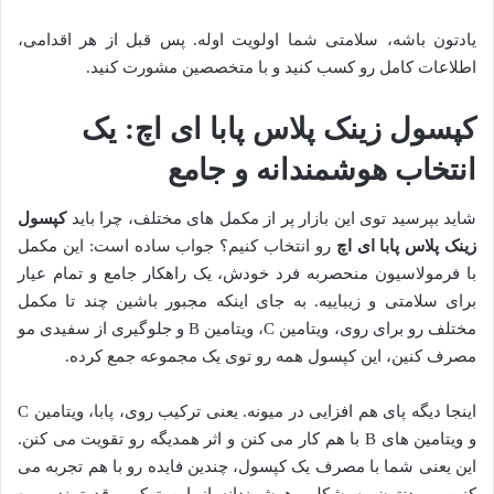
یادتون باشه، سلامتی شما اولویت اوله. پس قبل از هر اقدامی،
اطلاعات کامل رو کسب کنید و با متخصصین مشورت کنید.
کپسول زینک پلاس پابا ای اچ: یک
انتخاب هوشمندانه و جامع
شاید بپرسید توی این بازار پر از مکمل های مختلف، چرا باید
کپسول
زینک پلاس پابا ای اچ
رو انتخاب کنیم؟ جواب ساده است: این مکمل
با فرمولاسیون منحصربه فرد خودش، یک راهکار جامع و تمام عیار
برای سلامتی و زیباییه. به جای اینکه مجبور باشین چند تا مکمل
مختلف رو برای روی، ویتامین C، ویتامین B و جلوگیری از سفیدی مو
مصرف کنین، این کپسول همه رو توی یک مجموعه جمع کرده.
اینجا دیگه پای هم افزایی در میونه. یعنی ترکیب روی، پابا، ویتامین C
و ویتامین های B با هم کار می کنن و اثر همدیگه رو تقویت می کنن.
این یعنی شما با مصرف یک کپسول، چندین فایده رو با هم تجربه می