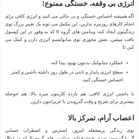
انرژی بی وقفه، خستگی ممنوع!
اگه همیشه احساس خستگی و بی حالی می کنید و انرژی کافی برای
انجام کارهای روزمره ندارین، این مکمل می تونه یک تغییر بزرگ توی
زندگیتون ایجاد کنه. ویتامین های گروه B که به وفور در این کپسول
یافت میشن، نقش محوری توی متابولیسم انرژی دارن و کمک می
کنن تا:
عملکرد متابولیک بدنتون بهبود پیدا کنه.
سطح انرژی پایدار و ثابتی در طول روز داشته باشین و کمتر
احساس خستگی کنید.
با داشتن انرژی کافی، هم بازده کاریتون میره بالا، هم حوصله
بیشتری برای تفریح و وقت گذروندن با عزیزانتون دارین.
اعصاب آرام، تمرکز بالا
توی زندگی پرمشغله امروز، استرس و اضطراب حسابی
گریبانگیرمون شده. خوشبختانه، ویتامین های گروه B که در
زینک