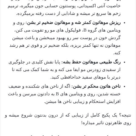
خاصیت آنتی اکسیدانی، پوستتون حسابی جون میگیره، ترمیم
زخم ها سریع تر میشه و شادابی از دست رفته برمیگرده.
ریزش موهاتون کمتر شه و موهاتون ضخیم تر بشن:
روی و
ویتامین های گروه B، فولیکول های مو رو تقویت می کنن،
گردش خون در پوست سر رو بهبود میبخشن و باعث میشن
موهاتون نه تنها کمتر بریزه، بلکه ضخیم تر و قوی تر هم رشد
کنه.
رنگ طبیعی موهاتون حفظ بشه:
پابا نقش کلیدی در جلوگیری
از سفیدی زودرس مو ایفا می کنه و به شما کمک می کنه تا
دیرتر با موهای سفید خداحافظی کنید.
ناخن هاتون محکم تر بشن:
اگه از ناخن های شکننده و ضعیف
خسته شدین، روی و ویتامین های B به دادتون میرسن و باعث
افزایش استحکام و زیبایی ناخن ها میشن.
نتیجه؟ یک پکیج کامل از زیبایی که از درون بدنتون شروع میشه و
روی ظاهرتون تاثیر میذاره!