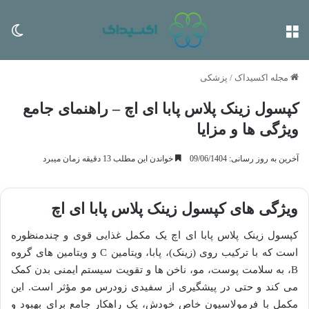
منو
تغی
مجله اکسیداک
/
پزشکی
کپسول زینک پلاس پابا ای اچ – راهنمای جامع
ویژگی ها و مزایا
آخرین به روز رسانی: 09/06/1404
خواندن این مطلب 13 دقیقه زمان میبرد
ویژگی های کپسول زینک پلاس پابا ای اچ
کپسول زینک پلاس پابا ای اچ یک مکمل غذایی قوی و چندمنظوره
است که با ترکیب روی (زینک)، پابا، ویتامین C و ویتامین های گروه
B، به سلامت پوست، مو، ناخن ها و تقویت سیستم ایمنی بدن کمک
می کند و حتی در پیشگیری از سفیدی زودرس مو مؤثر است. این
مکمل با فرمولاسیون خاص خودش، یک راهکار جامع برای بهبود و