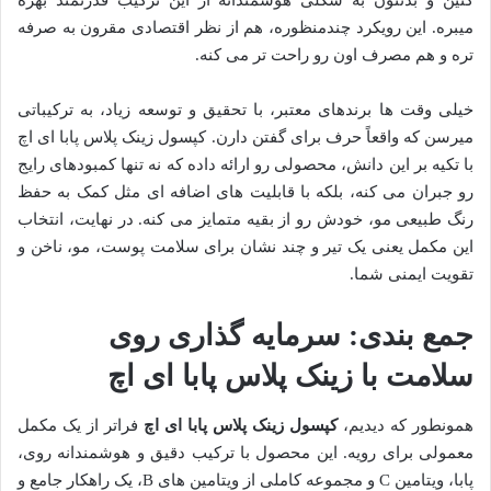
کنین و بدنتون به شکلی هوشمندانه از این ترکیب قدرتمند بهره
میبره. این رویکرد چندمنظوره، هم از نظر اقتصادی مقرون به صرفه
تره و هم مصرف اون رو راحت تر می کنه.
خیلی وقت ها برندهای معتبر، با تحقیق و توسعه زیاد، به ترکیباتی
میرسن که واقعاً حرف برای گفتن دارن. کپسول زینک پلاس پابا ای اچ
با تکیه بر این دانش، محصولی رو ارائه داده که نه تنها کمبودهای رایج
رو جبران می کنه، بلکه با قابلیت های اضافه ای مثل کمک به حفظ
رنگ طبیعی مو، خودش رو از بقیه متمایز می کنه. در نهایت، انتخاب
این مکمل یعنی یک تیر و چند نشان برای سلامت پوست، مو، ناخن و
تقویت ایمنی شما.
جمع بندی: سرمایه گذاری روی
سلامت با زینک پلاس پابا ای اچ
همونطور که دیدیم،
کپسول زینک پلاس پابا ای اچ
فراتر از یک مکمل
معمولی برای رویه. این محصول با ترکیب دقیق و هوشمندانه روی،
پابا، ویتامین C و مجموعه کاملی از ویتامین های B، یک راهکار جامع و