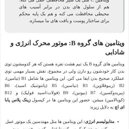
هم از سلول های بدن در برابر آسیب های
محیطی محافظت می کنه و هم یک پایه محکم
برای ساختار پوست و بافت های ما میسازه.
ویتامین های گروه B: موتور محرک انرژی و
شادابی
ویتامین های گروه B یک تیم هشت نفره هستن که هر کدومشون توی
بدن کار خودشون رو دارن ولی در مجموع، نقش بسیار مهمی توی
عملکرد صحیح بدن ایفا می کنن. این ویتامین ها شامل B1 (تیامین)،
B2 (ریبوفلاوین)، B3 (نیاسین)، B5 (پانتوتنیک اسید)، B6
(پیریدوکسین)، B7 (بیوتین)، B9 (فولات/اسید فولیک) و B12
(کوبالامین) میشن. حضور این ویتامین ها در کپسول
زینک پلاس پابا
ای اچ
به دلایل زیره:
متابولیسم انرژی:
این ویتامین ها مثل مهندسین یک موتور عمل
می کنن. به بدن کمک می کنن تا غذایی که می خوریم رو به