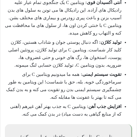
آنتی اکسیدان قوی:
ویتامین C یک جنگجوی تمام عیار علیه
رادیکال های آزاده. این رادیکال ها می تونن به سلول های بدن
آسیب بزنن و باعث پیری زودرس و بیماری های مختلف بشن.
ویتامین C با خنثی کردن اون ها، از سلول های ما محافظت می
کنه و التهاب رو کاهش میده.
تولید کلاژن:
اگه دنبال پوستی جوان و شاداب هستین، کلاژن
کلید کار شماست. ویتامین C برای تولید کلاژن، پروتئین اصلی
پوست، استخوان ها، رگ های خونی و حتی غضروف ها،
ضروریه. بدون ویتامین C، تولید کلاژن حسابی لنگ میمونه.
تقویت سیستم ایمنی:
همه ما میدونیم ویتامین C برای
سرماخوردگی خوبه. بله، حق با شماست! این ویتامین به طور
چشمگیری سیستم ایمنی بدن رو تقویت می کنه و به بدن کمک
می کنه تا بهتر با عفونت ها مقابله کنه.
افزایش جذب آهن:
ویتامین C به جذب بهتر آهن غیرهم (آهنی
که از منابع گیاهی به دست میاد) در بدن کمک می کنه.
ویتامین C مثل یک سپر محافظتی عمل می کنه؛