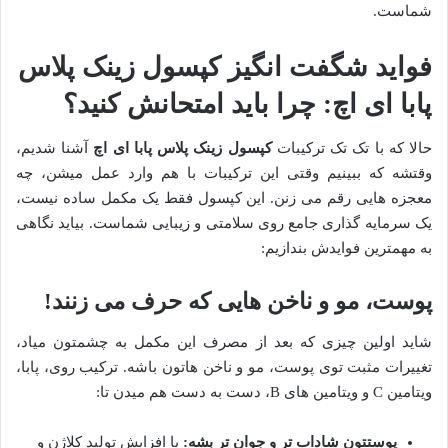
شماست.
فواید شگفت انگیز کپسول زینک پلاس
پابا ای اچ: چرا باید امتحانش کنید؟
حالا که با تک تک ترکیبات
کپسول زینک پلاس پابا ای اچ
آشنا شدیم،
وقتشه که ببینیم وقتی این ترکیبات با هم وارد عمل میشن، چه
معجزه هایی رقم می زنن. این کپسول فقط یک مکمل ساده نیست،
یک سرمایه گذاری جامع روی سلامتی و زیبایی شماست. بیاید نگاهی
به مهمترین فوایدش بندازیم:
پوست، مو و ناخن هایی که حرف می زنند!
شاید اولین چیزی که بعد از مصرف این مکمل به چشمتون میاد،
تغییرات مثبت توی پوست، مو و ناخن هاتون باشه. ترکیب روی، پابا،
ویتامین C و ویتامین های B، دست به دست هم میدن تا:
پوستتون شاداب تر و جوان تر بشه:
با افزایش تولید کلاژن و