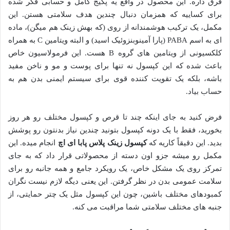
فرق داره. این محصول در واقع یه پکیج کامل و حسابی فکر شده
برای کساییه که همزمان دنبال چندین هدف سلامتی هستن. این
مکمل، یک ترکیب هوشمندانه از روی (که بهش زینک هم میگن)، ماده
ای به اسم PABA (پارا آمینوبنزوئیک اسید) و البته ویتامین C به همراه
کلکسیونی از ویتامین های گروه B هست. این فرمولاسیون خاص
باعث شده که این کپسول نه تنها برای پوست و مو و ناخن مفید
باشه، بلکه یک تقویت کننده قوی برای سیستم ایمنی بدن هم به
حساب بیاد.
فرض کنید به جای اینکه چند تا قرص و کپسول مختلف رو هر روز
بخورید، فقط با یک دونه کپسول بتونید چندین نیاز بدنتون رو پوشش
بدید. این دقیقاً کاریه که
کپسول زینک پلاس پابا ای اچ
انجام میده. این
مکمل رو میشه جزو اون دسته از محصولاتی قرار داد که به جای
تمرکز روی یک مشکل خاص، یک رویکرد جامع و همه جانبه رو برای
سلامت عمومی بدن در نظر گرفتن. این یعنی دیگه لازم نیست نگران
کمبودهای مختلف باشین، چون این کپسول مثل یک چتر حمایتی، از
جنبه های مختلف سلامتی شما مراقبت می کنه.