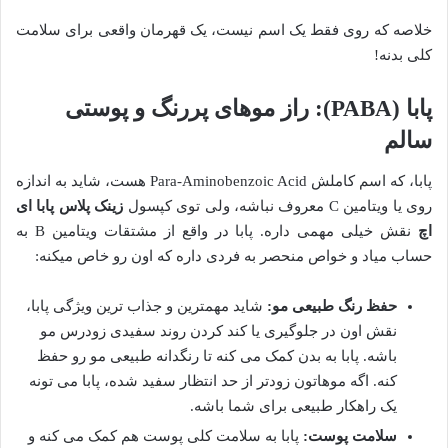
خلاصه که روی فقط یک اسم نیست، یک قهرمان واقعی برای سلامت
کلی بدنه!
پابا (PABA): راز موهای پررنگ و پوستی
سالم
پابا، که اسم کاملش Para-Aminobenzoic Acid هست، شاید به اندازه
روی یا ویتامین C معروف نباشه، ولی توی کپسول
زینک پلاس پابا ای
اچ
نقش خیلی مهمی داره. پابا در واقع از مشتقات ویتامین B به
حساب میاد و خواص منحصر به فردی داره که اون رو خاص میکنه:
حفظ رنگ طبیعی مو:
شاید مهمترین و جذاب ترین ویژگی پابا،
نقش اون در جلوگیری یا کند کردن روند سفیدی زودرس مو
باشه. پابا به بدن کمک می کنه تا رنگدانه طبیعی مو رو حفظ
کنه. اگه موهاتون زودتر از حد انتظار سفید شده، پابا می تونه
یک راهکار طبیعی برای شما باشه.
سلامت پوست:
پابا به سلامت کلی پوست هم کمک می کنه و