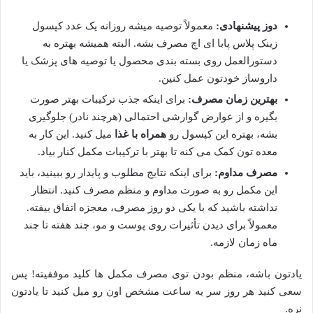
دوز پیشنهادی:
معمولاً توصیه میشه روزانه یک عدد کپسول
زینک پلاس پابا ای اچ مصرف بشه. البته همیشه بهتره به
دستورالعمل روی بسته بندی محصول یا توصیه های پزشک یا
داروساز خودتون عمل کنین.
بهترین زمان مصرف:
برای اینکه جذب ترکیبات بهتر صورت
بگیره و از عوارض گوارشی احتمالی (هرچند نادر) جلوگیری
بشه، بهتره این کپسول رو
همراه با غذا
میل کنید. این کار به
معده تون کمک می کنه تا بهتر با ترکیبات مکمل کنار بیاد.
مصرف مداوم:
برای اینکه نتایج مطلوب و پایدار رو ببینید، باید
این مکمل رو به صورت مداوم و منظم مصرف کنید. انتظار
نداشته باشید که با یکی دو روز مصرف، معجزه اتفاق بیفته.
معمولاً برای دیدن تأثیرات روی پوست و مو، چند هفته تا چند
ماه زمان لازمه.
یادتون باشه، منظم بودن توی مصرف مکمل ها کلید موفقیته! پس
سعی کنید هر روز سر یه ساعت مشخص اون رو میل کنید تا یادتون
نره.