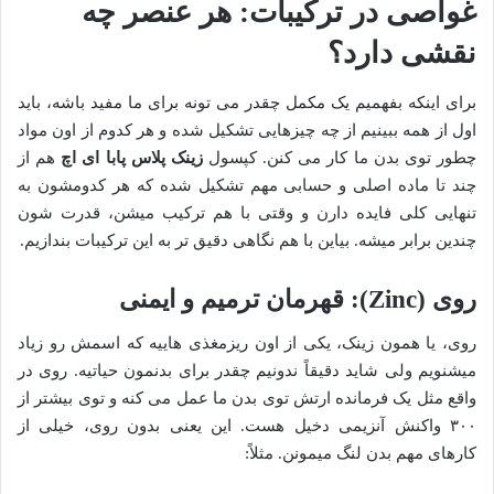
غواصی در ترکیبات: هر عنصر چه
نقشی دارد؟
برای اینکه بفهمیم یک مکمل چقدر می تونه برای ما مفید باشه، باید
اول از همه ببینیم از چه چیزهایی تشکیل شده و هر کدوم از اون مواد
چطور توی بدن ما کار می کنن. کپسول
زینک پلاس پابا ای اچ
هم از
چند تا ماده اصلی و حسابی مهم تشکیل شده که هر کدومشون به
تنهایی کلی فایده دارن و وقتی با هم ترکیب میشن، قدرت شون
چندین برابر میشه. بیاین با هم نگاهی دقیق تر به این ترکیبات بندازیم.
روی (Zinc): قهرمان ترمیم و ایمنی
روی، یا همون زینک، یکی از اون ریزمغذی هاییه که اسمش رو زیاد
میشنویم ولی شاید دقیقاً ندونیم چقدر برای بدنمون حیاتیه. روی در
واقع مثل یک فرمانده ارتش توی بدن ما عمل می کنه و توی بیشتر از
۳۰۰ واکنش آنزیمی دخیل هست. این یعنی بدون روی، خیلی از
کارهای مهم بدن لنگ میمونن. مثلاً: