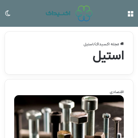
منو
تغی
مجله اکسیداک
/
استیل
استیل
اقتصادی