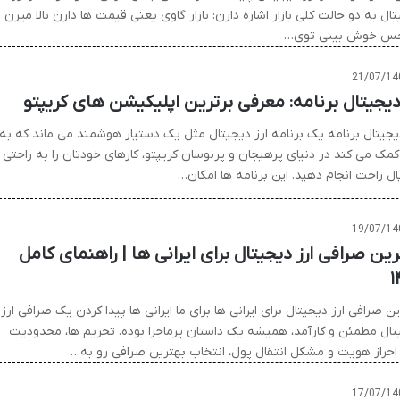
ال به دو حالت کلی بازار اشاره دارن: بازار گاوی یعنی قیمت ها دارن بالا میرن 
س خوش بینی توی…
21/07/14
 دیجیتال برنامه: معرفی برترین اپلیکیشن های کریپتو
دیجیتال برنامه یک برنامه ارز دیجیتال مثل یک دستیار هوشمند می ماند که به
کمک می کند در دنیای پرهیجان و پرنوسان کریپتو، کارهای خودتان را به راحتی 
ال راحت انجام دهید. این برنامه ها امکان…
19/07/14
رین صرافی ارز دیجیتال برای ایرانی ها | راهنمای کامل
۱
ن صرافی ارز دیجیتال برای ایرانی ها برای ما ایرانی ها پیدا کردن یک صرافی ارز
تال مطمئن و کارآمد، همیشه یک داستان پرماجرا بوده. تحریم ها، محدودیت
احراز هویت و مشکل انتقال پول، انتخاب بهترین صرافی رو به…
17/07/14