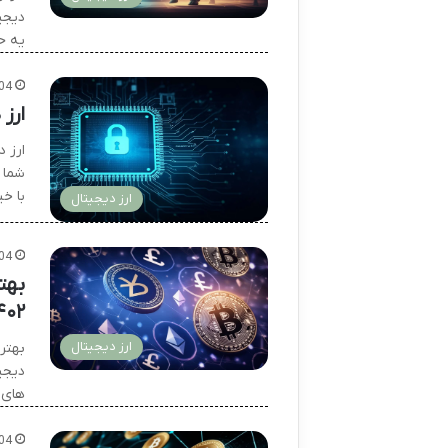
دیجیت
یه ح
04
ارز
ارز 
شما 
با خی
ارز دیجیتال
04
بهت
۴۰۲
ارز دیجیتال
بهتری
دیجی
های 
04