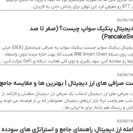
دن به کاربران…
05/08/14
 دیجیتال پنکیک سواپ چیست؟ (صفر تا صد
PancakeSw
ارز دیجیتال پنکیک سواپ چیست پنکیک سواپ یه صرافی غیرمتمرکز (DEX) خیلی
محبوب روی شبکه BNB Smart Chain هست که بهت اجازه میده بدون واسطه،
زها رو معامله کنی، سود بگیری و توی کلی فعالیت دیگه ی DeFi شرکت کنی.…
04/08/14
ت صرافی های ارز دیجیتال | بهترین ها و مقایسه جامع
 صرافی های ارز دیجیتال انتخاب یک صرافی ارز دیجیتال مطمئن و کارآمد، از
شب هم واجب تره! بازار ارزهای دیجیتال، همونقدر که پر از فرصته، می تونه پر
الش و ریسک هم باشه. برای ما ایرانی ها…
03/08/14
مله ارز دیجیتال: راهنمای جامع و استراتژی های سودده