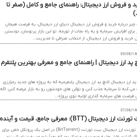
د و فروش ارز دیجیتال: راهنمای جامع و کامل (صفر تا
)
چیز درباره خرید و فروش ارز دیجیتال دنیای ارز دیجیتال، یه فرصت هیجان
 برای افزایش سرمایه و یه راه نجات از تورمه. تو این بازار پرنوسان، دونستن
 خرید و فروش ارز دیجیتال، از انتخاب صرافی تا مدیریت…
09/08/14
چ پد ارز دیجیتال | راهنمای جامع و معرفی بهترین پلتفرم
پد ارز دیجیتال لانچ پد ارز دیجیتال پلتفرمیه که به پروژه های جدید رمزارزی
می کنه تا سرمایه جذب کنن و توکن های خودشون رو به بازار عرضه کنن. اگه
ل فرصت های سرمایه گذاری اولیه توی پروژه…
07/08/14
نت ارز دیجیتال (BTT): معرفی جامع، قیمت و آینده
بیت تورنت ارز دیجیتال بیت تورنت (BitTorrent) در اصل یک پروتکل خفن برای
ک گذاری فایل ها به صورت غیرمتمرکز بود که بعداً با ورود به دنیای کریپتو،