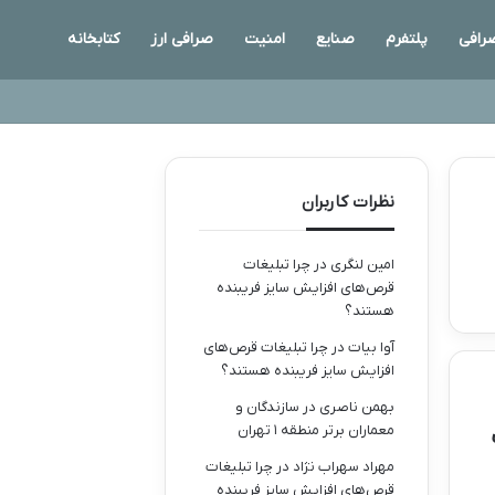
رافی
پلتفرم
صنایع
امنیت
صرافی ارز
کتابخانه
نظرات کاربران
امین لنگری
در
چرا تبلیغات
قرص‌های افزایش سایز فریبنده
هستند؟
آوا بیات
در
چرا تبلیغات قرص‌های
افزایش سایز فریبنده هستند؟
بهمن ناصری
در
سازندگان و
معماران برتر منطقه ۱ تهران
ت
مهراد سهراب نژاد
در
چرا تبلیغات
قرص‌های افزایش سایز فریبنده