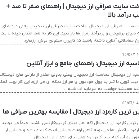
ت سایت صرافی ارز دیجیتال | راهنمای صفر تا صد +
 درآمد بالا
 سایت صرافی ارز دیجیتال ساخت سایت صرافی ارز دیجیتال یعنی دروازه ای
 دنیای پرهیجان و پردرآمد رمزارزها باز کنید. این کار به شما امکان میده تا یک
رم معاملاتی آنلاین داشته باشید که کاربران میتونن توش ارزهای…
16/07/14
سبه ارز دیجیتال: راهنمای جامع و ابزار آنلاین
به ارز ديجيتال محاسبه ارز دیجیتال یعنی بدونی چقدر از دارایی های دیجیتال
بیت کوین یا تتر به پول خودمون یا هر ارز دیگه ای می ارزه. این کار بهت کمک
نه همیشه حواست به سرمایه ات باشه…
03/07/14
ین ترین کارمزد ارز دیجیتال | مقایسه بهترین صرافی ها
 ترین کارمزد ارز دیجیتال اگه اهل دنیای کریپتوکارنسی باشید، حتماً می دونید
ارمزد تراکنش ها می تونه گاهی اوقات حسابی اذیت کننده باشه و حسابی از
ن رو آب کنه. پیدا کردن راه هایی برای انتقال ارز دیجیتال…