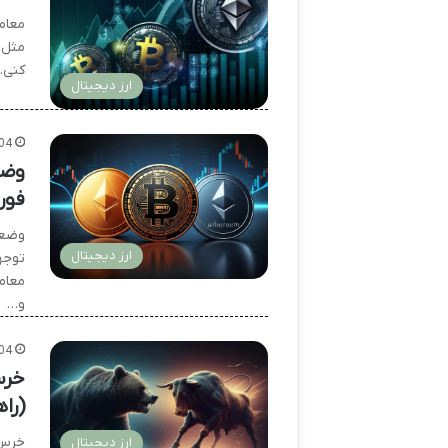
معام
مثل 
کنی. 
ارز دیجیتال
04
وضع
فور
وضعیت
ارز دیجیتال
توجه
معام
و…
04
خرس
(را
خرس 
ارز دیجیتال