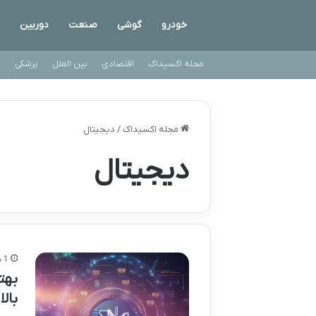
خودرو
گوشی
صنعت
دوربین
مجله اکسیداک
اقتصادی
بین الملل
پزشکی
ت
مجله اکسیداک
/
دیجیتال
دیجیتال
1 هفته پیش
بالا