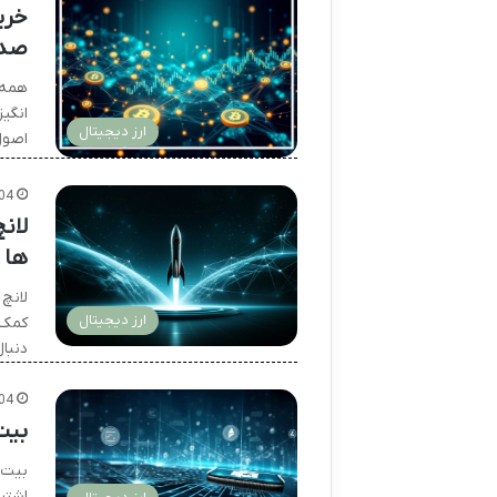
خری
صد
همه 
انگیز
ارز دیجیتال
اصول
04
لان
ها
لانچ 
ارز دیجیتال
کمک 
دنبا
04
بیت تور
اشترا