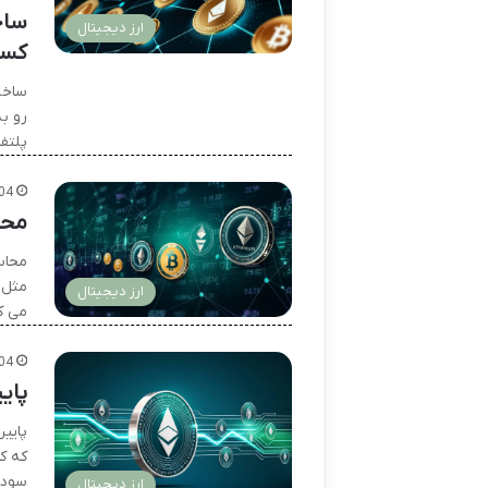
ساخ
ارز دیجیتال
کسب
ساخت
رو به
پلتف
04
محا
محاس
مثل 
ارز دیجیتال
می ک
04
پای
پایین
که ک
سودتو
ارز دیجیتال