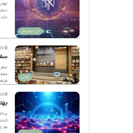
دارد.
ارز دیجیتال
05
سفر
سفری
مجله
کتاب
فراه
04
بهت
برنا
کنند
ها ر