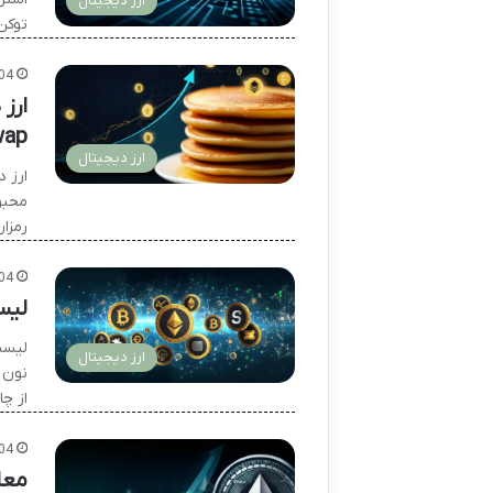
ارز دیجیتال
توکن BTT رو معرفی کرد. این توکن برای پاداش دا
04
ارز
ap)
ارز دیجیتال
رمزار
04
لیس
لیست
ارز دیجیتال
نون 
از چ
04
معا