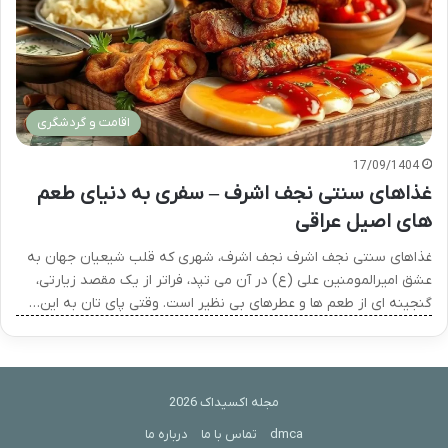
اقامت و گردشگری
17/09/1404
غذاهای سنتی نجف اشرف – سفری به دنیای طعم
های اصیل عراقی
غذاهای سنتی نجف اشرف نجف اشرف، شهری که قلب شیعیان جهان به
عشق امیرالمومنین علی (ع) در آن می تپد، فراتر از یک مقصد زیارتی،
گنجینه ای از طعم ها و عطرهای بی نظیر است. وقتی پای تان به این…
مجله اکسیداک 2026
dmca
تماس با ما
درباره ما