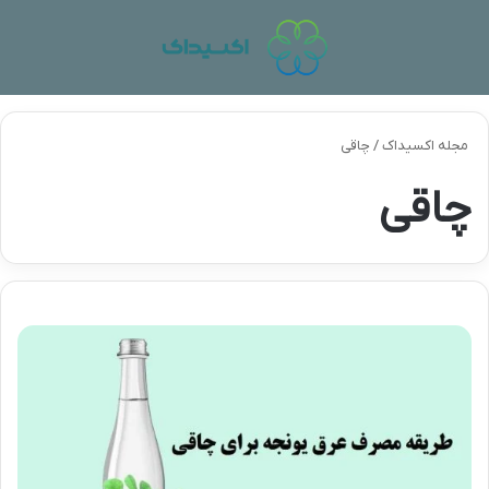
منو
تغی
مجله اکسیداک
/
چاقی
چاقی