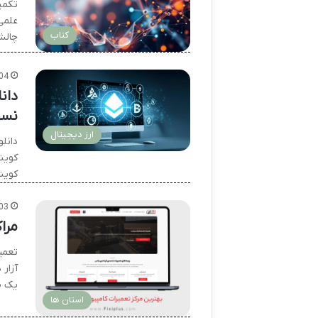
تکمیل
علمی
کتاب
چالش
04
دان
نسخ
ارز دیجیتال
دانل
کوین
کوین
03
مراک
تعمیر
آزار
یک م
استان ها