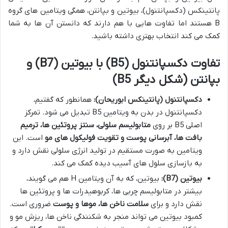
پانتینکس (دکسپانتنول)، بیوتین و بپانتن، همگی ویتامین های گروه
B هستند اما تفاوت هایی با هم دارند که دانستن آن ها به شما
کمک می کند انتخاب بهتری داشته باشید.
تفاوت دکسپانتنول (B5) با بیوتین (B7) و
بپانتن (شکل دیگر B5)
دکسپانتنول (پانتینکس ابوریحان):
همانطور که گفتیم،
دکسپانتنول در بدن به ویتامین B5 تبدیل می شود. تمرکز
اصلی B5 بر روی
متابولیسم سلولی، سنتز پروتئین ها، ترمیم
بافت ها، آبرسانی پوست و تقویت فولیکول های مو
است. این
ویتامین به صورت مستقیم در تولید انرژی سلولی نقش دارد و
به بازسازی سلول های آسیب دیده کمک می کند.
بیوتین (B7):
بیوتین، که به آن ویتامین H هم می گویند،
بیشتر در متابولیسم چربی ها، کربوهیدرات ها و پروتئین ها
نقش دارد و برای
سلامت ناخن ها، موها و پوست
ضروری است.
کمبود بیوتین می تواند منجر به شکنندگی ناخن ها، ریزش مو و