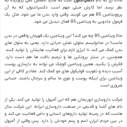
ماده ای به نام
دکسپانتنول
است که شاید اسمش کمی پیچیده به
نظر برسد، اما کارش خیلی مهم است. دکسپانتنول، که به آن
پروویتامین B5 هم می گویند، وقتی وارد بدن ما می شود، مثل یک
فرمول جادویی به ویتامین B5 فعال تبدیل می شود.
حالا ویتامین B5 چه می کند؟ این ویتامین یک قهرمان واقعی در بدن
ماست! در متابولیسم سلولی نقش حیاتی دارد، یعنی به سلول های
بدن کمک می کند تا انرژی لازم برای فعالیت هایشان را تولید کنند.
همچنین، در سنتز پروتئین ها و ترمیم بافت ها هم دست دارد.
فکرش را بکنید، همین ویتامین کوچک می تواند به بازسازی پوست
آسیب دیده و تقویت فولیکول های مو کمک کند. مقادیر کافی از این
ویتامین برای اینکه پوست و موی ما سالم و سرحال باشند، حسابی
ضروری است.
شرکت داروسازی ابوریحان هم که این آمپول را تولید می کند، یکی از
نام های آشنا و قدیمی در صنعت داروسازی ایرانه. این شرکت سال
هاست که در زمینه تولید داروهای انسانی و دامی فعالیت می کند و
در بین مردم ایران، اسم و رسم خودش را دارد. پس وقتی از آمپول