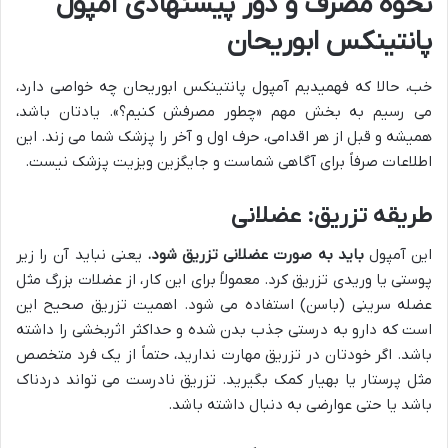
نحوه مصرف و دوز پیشنهادی آمپول
پانتینکس ابوریحان
خب، حالا که فهمیدیم آمپول پانتینکس ابوریحان چه خواصی دارد،
می رسیم به بخش مهم «چطور مصرفش کنیم؟». یادتان باشد،
همیشه و قبل از هر اقدامی، حرف اول و آخر را پزشک شما می زند. این
اطلاعات صرفاً برای آگاهی شماست و جایگزین ویزیت پزشک نیست.
طریقه تزریق: عضلانی
این آمپول
باید به صورت عضلانی تزریق شود.
یعنی نباید آن را زیر
پوستی یا وریدی تزریق کرد. معمولاً برای این کار، از عضلات بزرگ مثل
عضله سرینی (باسن) استفاده می شود. اهمیت تزریق صحیح این
است که دارو به درستی جذب بدن شده و حداکثر اثربخشی را داشته
باشد. اگر خودتان در تزریق مهارت ندارید، حتماً از یک فرد متخصص
مثل پرستار یا بهیار کمک بگیرید. تزریق نادرست می تواند دردناک
باشد یا حتی عوارضی به دنبال داشته باشد.