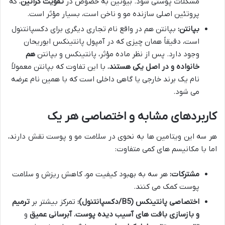
مشکلات پوستی شود. بیوتین به خصوص در
تقویت کراتین
، که
پروتئین اصلی سازنده مو و ناخن است، بسیار مؤثر است.
بپانتن:
بپانتن هم در واقع نام تجاری دیگری برای دکسپانتنول
است، دقیقاً همان چیزی که در آمپول پانتینکس ابوریحان
وجود دارد. پس از نظر ماده مؤثر، پانتینکس و بپانتن
هم
خانواده و در اصل یکی هستند
، با این تفاوت که بپانتن معمولاً
نام یک برند خارجی یا گاهی داخلی است که با همین نام عرضه
می شود.
کاربردهای مشابه و اختصاصی هر یک
هر سه این ویتامین ها به نحوی در سلامت مو و پوست نقش دارند،
اما با مکانیسم های کمی متفاوت:
مشترکات:
هر سه به بهبود کیفیت مو، کاهش ریزش و سلامت
پوست کمک می کنند.
اختصاصی پانتینکس (B5/دکسپانتنول):
تمرکز بیشتر بر
ترمیم
و بازسازی بافت های آسیب دیده پوست
،
آبرسانی عمیق
و