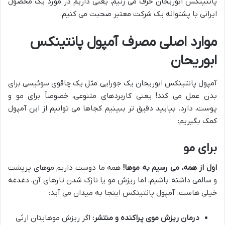
پانتینکس ابوریحان حرف می زنیم، یعنی داریم در مورد یک محصول
ایرانی با پشتوانه یک شرکت معتبر صحبت می کنیم.
موارد اصلی مصرف آمپول پانتینکس
ابوریحان
آمپول پانتینکس ابوریحان یک جورایی مثل یک چاقوی سوئیسی برای
بدن عمل می کند! یعنی کاربردهای متنوعی، خصوصاً برای مو و
پوست، دارد. بیایید دقیق تر ببینیم کجاها می توانیم از این آمپول
کمک بگیریم:
برای مو
اول از همه، می رسیم به موها!
همه ما دوست داریم موهای پرپشت
و سالمی داشته باشیم، اما ریزش مو یا نازک شدن تارهای آن، دغدغه
خیلی هاست. آمپول پانتینکس اینجا به میدان می آید:
درمان ریزش موی پراکنده و منتشر:
اگر ریزش موهایتان ارثی