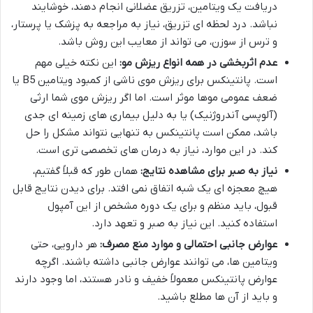
دریافت یک ویتامین، تزریق عضلانی انجام دهند، خوشایند
نباشد. درد لحظه ای تزریق، نیاز به مراجعه به پزشک یا پرستار،
و ترس از سوزن، می تواند از معایب این روش باشد.
عدم اثربخشی در همه انواع ریزش مو:
این نکته خیلی مهم
است. پانتینکس برای ریزش موی ناشی از کمبود ویتامین B5 یا
ضعف عمومی موها موثر است. اما اگر ریزش موی شما ارثی
(آلوپسی آندروژنیک) یا به دلیل بیماری های زمینه ای جدی
باشد، ممکن است پانتینکس به تنهایی نتواند مشکل را حل
کند. در این موارد، نیاز به درمان های تخصصی تری است.
نیاز به صبر برای مشاهده نتایج:
همان طور که قبلاً گفتیم،
هیچ معجزه ای یک شبه اتفاق نمی افتد. برای دیدن نتایج قابل
قبول، باید منظم و برای یک دوره مشخص از این آمپول
استفاده کنید. این نیاز به صبر و تعهد دارد.
عوارض جانبی احتمالی و موارد منع مصرف:
هر دارویی، حتی
ویتامین ها، می توانند عوارض جانبی داشته باشند. اگرچه
عوارض پانتینکس معمولاً خفیف و نادر هستند، اما وجود دارند
و باید از آن ها مطلع باشید.