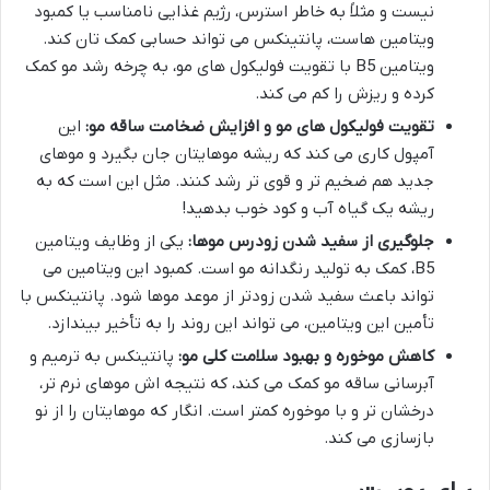
نیست و مثلاً به خاطر استرس، رژیم غذایی نامناسب یا کمبود
ویتامین هاست، پانتینکس می تواند حسابی کمک تان کند.
ویتامین B5 با تقویت فولیکول های مو، به چرخه رشد مو کمک
کرده و ریزش را کم می کند.
تقویت فولیکول های مو و افزایش ضخامت ساقه مو:
این
آمپول کاری می کند که ریشه موهایتان جان بگیرد و موهای
جدید هم ضخیم تر و قوی تر رشد کنند. مثل این است که به
ریشه یک گیاه آب و کود خوب بدهید!
جلوگیری از سفید شدن زودرس موها:
یکی از وظایف ویتامین
B5، کمک به تولید رنگدانه مو است. کمبود این ویتامین می
تواند باعث سفید شدن زودتر از موعد موها شود. پانتینکس با
تأمین این ویتامین، می تواند این روند را به تأخیر بیندازد.
کاهش موخوره و بهبود سلامت کلی مو:
پانتینکس به ترمیم و
آبرسانی ساقه مو کمک می کند، که نتیجه اش موهای نرم تر،
درخشان تر و با موخوره کمتر است. انگار که موهایتان را از نو
بازسازی می کند.