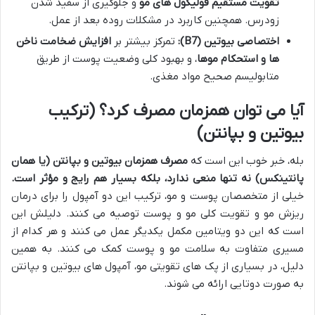
تقویت مستقیم فولیکول های مو
و جلوگیری از سفید شدن
زودرس. همچنین کاربرد در مشکلات روده بعد از عمل.
اختصاصی بیوتین (B7):
تمرکز بیشتر بر
افزایش ضخامت ناخن
ها و استحکام موها
، و بهبود کلی وضعیت پوست از طریق
متابولیسم صحیح مواد مغذی.
آیا می توان همزمان مصرف کرد؟ (ترکیب
بیوتین و بپانتن)
بله، خبر خوب این است که
مصرف همزمان بیوتین و بپانتن (یا همان
پانتینکس) نه تنها منعی ندارد، بلکه بسیار هم رایج و مؤثر است.
خیلی از متخصصان پوست و مو، ترکیب این دو آمپول را برای درمان
ریزش مو و تقویت کلی مو و پوست توصیه می کنند. دلیلش این
است که این دو ویتامین مکمل یکدیگر عمل می کنند و هر کدام از
مسیری متفاوت به سلامت مو و پوست کمک می کنند. به همین
دلیل، در بسیاری از پک های تقویتی مو، آمپول های بیوتین و بپانتن
به صورت دوتایی ارائه می شوند.