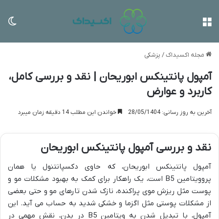
منو
تغی
مجله اکسیداک
/
پزشکی
آمپول پانتینکس ابوریحان | نقد و بررسی کامل،
کاربرد و عوارض
آخرین به روز رسانی: 28/05/1404
خواندن این مطلب 14 دقیقه زمان میبرد
نقد و بررسی آمپول پانتینکس ابوریحان
آمپول پانتینکس ابوریحان، که حاوی دکسپانتنول یا همان
پروویتامین B5 است، یک راهکار برای کمک به بهبود مشکلات مو و
پوست مثل ریزش موی پراکنده، نازک شدن تارهای مو و حتی بعضی
از مشکلات پوستی مثل اگزما و خشکی شدید به حساب می آید. این
آمپول، با تبدیل شدن به ویتامین B5 در بدن، نقش مهمی در