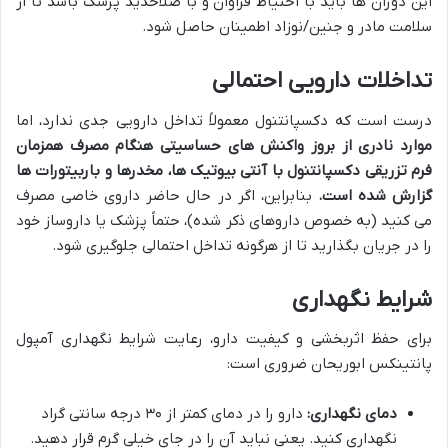
این دوران ها باید با احتیاط فراوان و با صلاحدید پزشک باشد تا از
سلامت مادر و جنین/نوزاد اطمینان حاصل شود.
تداخلات دارویی احتمالی
درست است که دکسپانتنول معمولاً تداخل دارویی جدی ندارد، اما
موارد نادری از بروز واکنش های حساسیتی هنگام مصرف همزمان
فرم تزریقی دکسپانتنول با آنتی بیوتیک ها، مخدرها و باربیتورات ها
گزارش شده است.
بنابراین، اگر در حال حاضر داروی خاصی مصرف
می کنید (به خصوص داروهای ذکر شده)، حتماً پزشک یا داروساز خود
را در جریان بگذارید تا از هرگونه تداخل احتمالی جلوگیری شود.
شرایط نگهداری
برای حفظ اثربخشی و کیفیت دارو، رعایت شرایط نگهداری آمپول
پانتینکس ابوریحان ضروری است:
دمای نگهداری:
دارو را در دمای کمتر از ۳۰ درجه سانتی گراد
نگهداری کنید. یعنی نباید آن را در جای خیلی گرم قرار دهید.