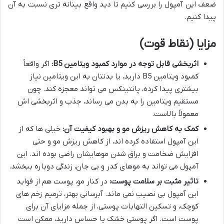
ضعف این آمپول را بررسی کنیم تا دید واقع بینانه تری نسبت به آن
پیدا کنیم.
مزایا (نقاط قوت)
اثربخشی قابل توجه در موارد کمبود ویتامین B5:
اگر واقعاً
کمبود ویتامین B5 دارید، یا بدنتان به این ویتامین نیاز
بیشتری پیدا کرده، پانتینکس می تواند معجزه کند. چون
مستقیم ویتامین را به بدن می رساند، جذب و اثربخشی اش
معمولاً بالاست.
کمک به کاهش ریزش مو و بهبود کیفیت آن:
خیلی ها که از
این آمپول استفاده کرده اند، از کاهش ریزش مو و حتی
افزایش ضخامت و براق شدن موهایشان راضی بوده اند. این
آمپول می تواند به موهای کدر و بی جان، زندگی دوباره ببخشد.
تاثیر مثبت بر سلامت پوست:
در کنار مو، پوست هم از فواید
این آمپول بی نصیب نمی ماند. آبرسانی بهتر، ترمیم زخم های
کوچک، و تسکین التهابات پوستی، از جمله مزایای آن برای
پوست است. اگر پوستی خشک یا حساس دارید، ممکن است