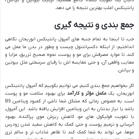
دنبال یک تقویت کننده جامع هستید، ترکیب بیوتین و بپانتن/
پانتینکس اغلب بهترین نتیجه را می دهد.
جمع بندی و نتیجه گیری
خب، تا اینجا به تمام جنبه های آمپول پانتینکس ابوریحان نگاهی
انداختیم؛ از اینکه دکسپانتنول چیست و چطور در بدن ما عمل می
کند، تا موارد مصرفش برای مو و پوست، نحوه صحیح تزریق، مزایا و
معایب واقعی آن، و حتی مقایسه اش با رقبای سرسختی مثل بیوتین
و بپانتن.
اگر بخواهیم جمع بندی کنیم، می توانیم بگوییم که آمپول پانتینکس
ابوریحان، یک
مکمل مؤثر و کارآمد
برای بهبود سلامت مو و پوست
است، به خصوص زمانی که مشکل شما ناشی از کمبود ویتامین B5
باشد یا نیاز بدنتان به این ویتامین افزایش یافته باشد. این آمپول،
با تقویت فولیکول های مو، کاهش ریزش موی پراکنده، بهبود
آبرسانی و ترمیم پوست، و حتی کمک به کاهش سفید شدن زودرس
موها، می تواند به شما کمک کند تا ظاهر شاداب تر و سالم تری