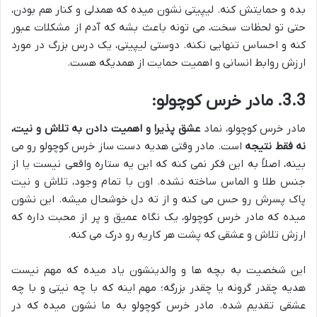
بده و حمایتش کنه. لیپیتی نشون میده که همدلی و کنار هم بودن،
حتی تو لحظات سخت، می تونه باعث بشه که آدم از مشکلات عبور
کنه و احساس تنهایی نکنه. دوستی لیپیتی، یک درس بزرگ در مورد
ارزش روابط انسانی و اهمیت حمایت از همدیگه هست.
3.3. مادر خرس کوچولو:
مادر خرس کوچولو، نماد
عشق پذیرا و اهمیت دادن به تلاش و نیت،
نه فقط نتیجه
است. مادر وقتی هدیه دست ساز خرس کوچولو رو می
بینه، اصلاً به این فکر نمی کنه که این یه ستاره واقعی نیست یا از
جنس طلا و الماس ساخته نشده. اون با تمام وجود، تلاش و نیت
پاک پسرش رو حس می کنه و از ته دل خوشحال میشه. این نشون
میده که مادر خرس کوچولو، یک نگاه عمیق و پر از محبت داره که
ارزش تلاش و عشقی که پشت هر کاریه رو درک می کنه.
این شخصیت به بچه ها و والدینشون یاد میده که مهم نیست
هدیه چقدر گرونه یا چقدر بزرگه؛ مهم اینه که با چه نیتی و با چه
عشقی تقدیم شده. مادر خرس کوچولو به ما نشون میده که در