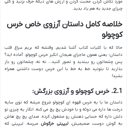
مورد تلاش کردن، محبت کردن و ارزش های دیگه حرف بزنید و کلی
چیزای جدید به هم یاد بدید.
خلاصه کامل داستان آرزوی خاص خرس
کوچولو
حالا که با کلیات کتاب آشنا شدیم، وقتشه که بریم سراغ قلب
داستان؛ یعنی همون ماجرای هیجان انگیز خرس کوچولو. آماده اید؟
پس چشماتون رو ببندید و تصور کنید… نه نه، چشماتون رو باز
بذارید تا بتونید خط به خط با این خرس دوست داشتنی همراه
بشید!
2.1. خرس کوچولو و آرزوی بزرگش:
داستان ما با یه خرس قهوه ای کوچولو شروع میشه که توی سایه
درخت ها داره می دوئه و با خودش پچ پچ می کنه. انگار یه چیزی تو
دلش داره که حسابی ذهنش رو مشغول کرده. صدای پچ پچ هاش
به گوش دوست صمیمیش،
لیپیتی خرگوش
میرسه. لیپیتی که