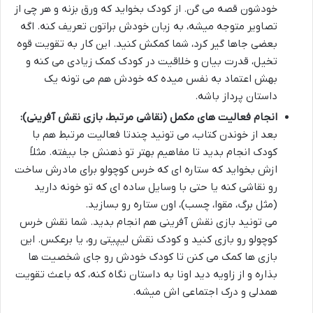
خودشون قصه می گن. از کودک بخواید که ورق بزنه و هر چی از
تصاویر متوجه میشه، به زبان خودش براتون تعریف کنه. اگه
بعضی جاها گیر کرد، شما کمکش کنید. این کار به تقویت قوه
تخیل، قدرت بیان و خلاقیت در کودک کمک زیادی می کنه و
بهش اعتماد به نفس میده که خودش هم می تونه یک
داستان پرداز باشه.
انجام فعالیت های مکمل (نقاشی مرتبط، بازی نقش آفرینی):
بعد از خوندن کتاب، می تونید چندتا فعالیت مرتبط هم با
کودک انجام بدید تا مفاهیم بهتر تو ذهنش جا بیفته. مثلاً
ازش بخواید که ستاره ای که خرس کوچولو برای مادرش ساخت
رو نقاشی کنه یا حتی با وسایل ساده ای که تو خونه دارید
(مثل برگ، مقوا، چسب)، اون ستاره رو بسازید.
می تونید بازی نقش آفرینی هم انجام بدید. شما نقش خرس
کوچولو رو بازی کنید و کودک نقش لیپیتی رو، یا برعکس. این
بازی ها کمک می کنن تا کودک خودش رو جای شخصیت ها
بذاره و از زاویه دید اونا به داستان نگاه کنه، که باعث تقویت
همدلی و درک اجتماعی اش میشه.