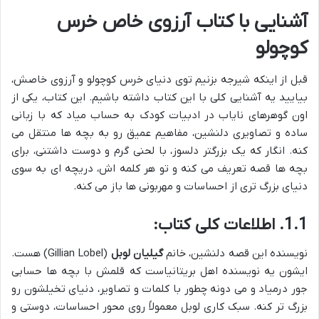
آشنایی با کتاب آرزوی خاص خرس
کوچولو
قبل از اینکه شیرجه بزنیم توی دنیای خرس کوچولو و آرزوی خاصش،
بیایید یه آشنایی کلی با این کتاب داشته باشیم. این کتاب، یکی از
اون گوهرهای نایاب در ادبیات کودک به حساب میاد که با زبانی
ساده و تصاویری دلنشین، مفاهیم عمیق رو به بچه ها منتقل می
کنه. انگار که یک بزرگتر دلسوز، با لحنی گرم و دوست داشتنی، برای
بچه ها قصه تعریف می کنه و تو هر کلمه اش، دریچه ای به سوی
دنیای بزرگ تری از احساسات و مهربونی ها باز می کنه.
1.1. اطلاعات کلی کتاب:
نویسنده این قصه دلنشین، خانم
گیلیان لوبل
(Gillian Lobel) هست.
ایشون یه نویسنده اهل بریتانیاست که قلمش با بچه ها حسابی
جور درمیاد و می دونه چطور با کلمات و تصاویر، دنیای تخیلشون رو
بزرگ تر کنه. سبک کاری لوبل معمولاً روی محور احساسات، دوستی و