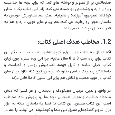
صفحاتش پر از تصویر و نوشته های کمه که برای بچه ها جذابیت
زیادی داره و چشمشون رو خسته نمی کنه. ژانر این کتاب یک داستان
کودکانه تصویری، آموزنده و تخیلیه
. یعنی هم تصاویرش خودش یه
داستان مجزا رو روایت می کنه، هم پیام های خوبی داره و هم به
قدرت تخیل بچه کمک می کنه.
1.2. مخاطب هدف اصلی کتاب:
اگه دنبال یه کتاب خوب برای کوچولوهاتون هستید، باید بگم این
کتاب برای رده سنی
3 تا 8 سال
عالیه. چرا این رده سنی؟ چون زبان
کتاب خیلی ساده و قابل فهمه، تصاویرش روشن و گویاست و
داستانش پیچیدگی خاصی نداره که بچه رو گیج کنه. تازه، پیام های
کتاب در مورد محبت و تلاش هم برای این سنین کاملاً قابل درکه.
در واقع، والدین، مربیان مهدکودک و دبستان، و هر کسی که دلش
میخواد خلاقیت و هوش هیجانی بچه ها رو پرورش بده، مخاطب
اصلی این کتاب هستن. این کتاب نه فقط یه داستان، بلکه یه ابزار
برای شروع گفتگوهای عمیق بین شما و کودکتونه. می تونید با هم در