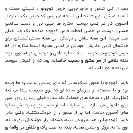
بعد از کلی تلاش و ماجراجویی، خرس کوچولو و لیپیتی خسته و
ناامید میشن. اون ها به این نتیجه می رسن که چیدن یک ستاره از
آسمون، کار هر کسی نیست. ستاره ها خیلی دور و دست نیافتنی
هستن. درست در همین لحظه، خرس کوچولو متوجه یک چیز خیلی
مهم میشه: این همه تلاش و دوندگی، این همه سختی کشیدن برای
خوشحال کردن مادرش، خودش بزرگترین هدیه است! ستاره ای که
خرس کوچولو می خواست، یک ستاره مادی و درخشان در آسمون نبود؛
بلکه
تلاشی از سر عشق و محبت خالصانه
بود که از قلبش میومد.
این نقطه اوج داستانه.
خرس کوچولو با همون سنگ هایی که برای رسیدن به ستاره ها چیده
بود، و با استفاده از چیزهای ساده ای که توی طبیعت پیدا می کنه
(مثل برگ، گل و شاخه های خشک)، یک ستاره خیلی زیبا رو روی زمین
برای مادرش می سازه. این ستاره شاید از جنس نور و درخشش ستاره
های آسمون نباشه، اما پر از عشق و از خودگذشتگیه. وقتی مادر
خرس کوچولو این هدیه رو می بینه، چشماش از خوشحالی برق میزنه.
اون نه به بزرگی و جنس هدیه، بلکه به
نیت پاک و تلاش بی وقفه ی