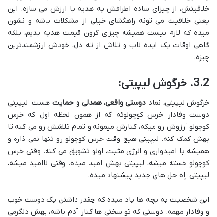
خلاقیتش، از چیزای ساده اطرافش یه هدیه با ارزش می سازه. این
یعنی خلاقیت می تونه راهگشای خیلی از مشکلات باشه و نشون
میده که لازم نیست همیشه چیزای گرون قیمت هدیه بدیم، بلکه
گاهی اوقات یک ایده ناب و تلاش از ته دل، خودش ارزشمندترین
چیزه.
3.2. خرگوش لیپیتی:
خرگوش لیپیتی، نماد
دوستی واقعی، همدلی و حمایت
هست. لیپیتی
دوست وفادار خرس کوچولوئه که از همون لحظه اول که خرس
کوچولو آرزوش رو میگه، کنارش میمونه و تمام تلاشش رو می کنه تا
بهش کمک کنه. لیپیتی هیچ وقت خرس کوچولو رو تنها نمی ذاره و
همیشه با امیدواری و انرژی مثبت، اونو تشویق می کنه. وقتی خرس
کوچولو خسته میشه، لیپیتی بهش امید میده. وقتی ناامید میشه،
لیپیتی راه حل های جدید پیشنهاد میده.
این شخصیت به بچه ها یاد میده که چقدر داشتن یک دوست خوب
و وفادار مهمه. دوستی که تو سختی ها کنار آدم باشه، بهش دلگرمی