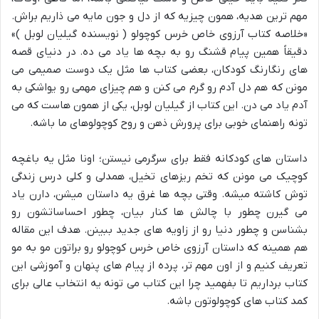
مهم ترین هدیه، همون چیزیه که از دل و جون مایه می ذاریم براش.
«خلاصه کتاب آرزوی خاص خرس کوچولو ( نویسنده گیلیان لوبل )»
دقیقاً همین پیام قشنگ رو به بچه ها یاد می ده. در دنیای قصه
های رنگارنگ کودکان، بعضی کتاب ها مثل یک دوست صمیمی می
مونن که هم دل آدم رو گرم می کنن و هم چیزای مهمی رو یواشکی به
آدم یاد می دن. این کتاب از گیلیان لوبل، یکی از همون هاست که می
تونه راهنمای خوبی برای پرورش ذهن و روح کوچولوهای ما باشه.
داستان های کودکانه فقط برای سرگرمی نیستن؛ اونا مثل یه باغچه
کوچیک می مونن که تخم ریزهای تخیل، همدلی و کلی درس زندگی
توش کاشته میشه. وقتی بچه ها غرق یه داستان میشن، دارن یاد
می گیرن چطور با چالش ها کنار بیان، چطور احساساتشون رو
بشناسن و چطور دنیا رو از زاویه های جدید ببینن. هدف این مقاله
هم همینه که داستان آرزوی خاص خرس کوچولو رو براتون مو به مو
تعریف کنیم و از اون مهم تر، پرده از پیام های پنهان و آموزشی این
کتاب برداریم تا بفهمید چرا این کتاب می تونه یه انتخاب عالی برای
کمد کتاب های کوچولوتون باشه.