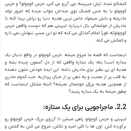
کنجکاو شده، ازش میپرسه: چی آرزو می کنی، خرس کوچولو؟ و خرس
کوچولو با یه حس قشنگ توی صداش جواب میده که امروز تولد
مادرشه و دلش میخواد خاص ترین هدیه دنیا رو براش پیدا کنه تا
مادرش از خوشحالی بال دربیاره. لیپیتی هم که دوست واقعی خرس
کوچولوئه، فوراً اعلام آمادگی می کنه که تو این مسیر تنهاش نمی ذاره
و کمکش می کنه.
اینجاست که قصه ما شروع میشه. خرس کوچولو در واقع دنبال یک
ستاره است! بله، یک ستاره واقعی که از دل آسمون چیده بشه و
هدیه ای بی نظیر برای مادرش باشه. این ایده خودش نشون دهنده
یه قلب پر از محبت و یه ذهن پر از خیال پردازیه. خب، کدوم مادری
از همچین هدیه بزرگی خوشحال نمیشه؟ البته مشکل اینجاست که
چطور میشه به یک ستاره رسید؟
2.2. ماجراجویی برای یک ستاره:
لیپیتی و خرس کوچولو راهی میشن تا آرزوی بزرگ خرس کوچولو رو
برآورده کنن. اون ها با کلی امید و تلاش، شروع می کنن به گشتن و