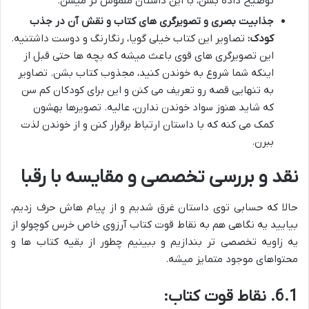
توضیح داده بشن، با این داستان ملموس تر میشن.
جذابیت بصری و تصویرگری های کتاب و نقش آن در جذب
کودک:
تصاویر این کتاب خیلی گویا، رنگارنگ و دوست داشتنیه.
این تصویرگری های قوی باعث میشه که بچه ها حتی قبل از
اینکه شما شروع به خوندن کنید، مجذوب کتاب بشن. تصاویر
به تنهایی قصه رو تعریف می کنن و این برای کودکان کم سن
که شاید هنوز سواد خوندن ندارن، عالیه. تصویرها بهشون
کمک می کنه که با داستان ارتباط برقرار کنن و از خوندن لذت
ببرن.
نقد و بررسی تخصصی و مقایسه با رقبا
حالا که حسابی توی داستان غرق شدیم و از پیام هاش حرف زدیم،
بیایید یه نگاهی هم به نقاط قوت کتاب آرزوی خاص خرس کوچولو از
یه زاویه تخصصی تر بندازیم و ببینیم چطور از بقیه کتاب ها و
محتواهای موجود متمایز میشه.
6.1. نقاط قوت کتاب: