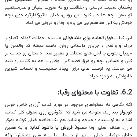
پشتکار، محبت، دوستی و خلاقیت رو به صورت پنهان و غیرمستقیم
تو ذهن بچه ها می کاره. این روش، خیلی تاثیرگذارتره چون بچه
خودش به این مفاهیم پی می بره و اونا رو درونی می کنه.
این کتاب
فوق العاده برای بلندخوانی
مناسبه. جملات کوتاه، تصاویر
بزرگ و واضح و جریان داستانی روان، باعث میشه که والدین یا
مربیان بتونن با لحن های مختلف و تغییر صدا، داستان رو جذاب تر
کنن و حسابی بچه رو غرق قصه کنن. وقتی با هم یه کتاب رو بلند
می خونید، یه فرصت عالی برای ایجاد صمیمیت و لحظات شیرین
خانوادگی به وجود میاد.
6.2. تفاوت با محتوای رقبا:
اگه نگاهی به محتواهای موجود در مورد کتاب آرزوی خاص خرس
کوچولو بندازید، متوجه می شید که اکثرشون روی معرفی کلی کتاب،
اشاره به نویسنده و مترجم و شاید هم یک خلاصه خیلی کوتاه تمرکز
دارن. هدف اصلی اونا معمولاً
فروش یا دانلود کتابه
و به همین
خاطر، جزئیات خیلی زیادی از داستان یا پیام های عمیقش ارائه