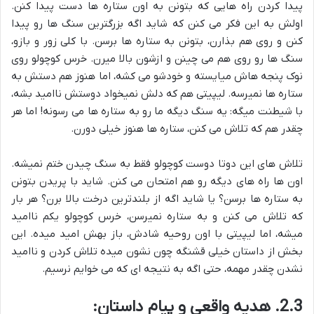
پیدا کردن راه هایی که بتونن به اون ستاره ها دست پیدا کنن.
اولش به این فکر می کنن که شاید اگه بزرگترین سنگ ها رو پیدا
کنن و روی هم بذارن، بتونن به ستاره ها برسن. با کلی زور و بازو،
سنگ ها رو روی هم می چینن و ازشون بالا میرن. خرس کوچولو روی
نوک پنجه هاش میایسته و خودشو می کشه، اما هنوز هم دستش به
ستاره ها نمیرسه. لیپیتی هم که دلش نمیخواد دوستش ناامید بشه،
با شیطنت میگه: یه سنگ دیگه ما رو به ستاره ها می رسونه! اما هر
چقدر هم که تلاش می کنن، ستاره ها هنوز خیلی دورن.
تلاش های این دوتا دوست کوچولو فقط به سنگ چیدن ختم نمیشه.
اون ها راه های دیگه رو هم امتحان می کنن. شاید با پریدن بتونن
به ستاره ها برسن؟ یا شاید اگه از بلندترین درخت بالا برن؟ هر بار
که تلاش می کنن و به ستاره نمیرسن، خرس کوچولو یکم ناامید
میشه، اما لیپیتی با اون روحیه شادش، باز بهش امید میده. این
بخش از داستان خیلی قشنگه چون نشون میده تلاش کردن و ناامید
نشدن چقدر مهمه، حتی اگه به نتیجه ای که می خوایم نرسیم.
2.3. هدیه واقعی و پیام داستان: