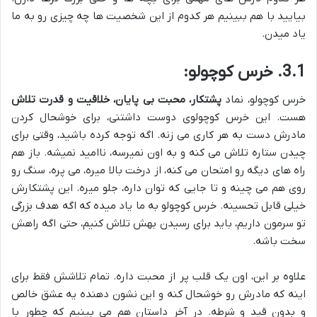
بیایید با هم ببینیم هر کدوم از این شخصیت ها چه چیزی رو به ما
یاد میدن.
3.1. خرس کوچولو:
خرس کوچولو، نماد
پشتکار، محبت بی پایان، خلاقیت و قدرت تلاش
هست. این خرس کوچولوی دوست داشتنی، برای خوشحال کردن
مادرش دست به هر کاری می زنه. اگه توجه کرده باشید، وقتی برای
چیدن ستاره تلاش می کنه و به اون نمیرسه، ناامید نمیشه. باز هم
راه های دیگه رو امتحان می کنه، از درخت بالا میره، می پره، سنگ رو
روی هم می چینه و تا جایی که توان داره، جلو میره. این پشتکارش
خیلی قابل تحسینه. خرس کوچولو به ما یاد میده که اگه هدف بزرگی
تو سرمون داریم، باید برای رسیدن بهش تلاش کنیم، حتی اگه راهش
سخت باشه.
علاوه بر این، اون یک قلب پر از محبت داره. تمام تلاشش فقط برای
اینه که مادرش رو خوشحال کنه و این نشون دهنده یه عشق خالص
و بدون قید و شرطه. در آخر داستان هم می بینیم که چطور با