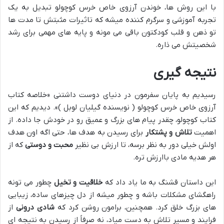
با این روش ها، خوندن آرزوی خاص خرس کوچولو تبدیل به یک
تجربه آموزشی و سرگرم کننده میشه که تاثیرات مثبتش تا مدت ها
تو ذهن و قلب کودکتون باقی می مونه و پایه های مهمی برای رشد
شخصیتش می ذاره.
نتیجه گیری
رسیدیم به پایان سفرمون در دنیای دوست داشتنی «خلاصه کتاب
آرزوی خاص خرس کوچولو ( نویسنده گیلیان لوبل )». دیدیم که این
کتاب کوچولو، چقدر پیام های بزرگ و عمیق رو در خودش جا داده. از
اهمیت
تلاش و پشتکار
برای رسیدن به هدف ها، حتی اگه اون هدف
اولش خیلی دور به نظر برسه، تا ارزش بی نظیر
محبت و دوستی
که از
هر هدیه مادی باارزش تره.
این داستان قشنگ به ما یاد داد که
خلاقیت و تخیل
چطور می تونه
راهگشای مشکلات باشه و چطور میشه از دل چیزهای ساده، زیبایی
های بزرگ خلق کرد. همچنین، برامون روشن کرد که
شادی درونی
از
فرایند و مسیر تلاش به دست میاد، نه صرفاً از رسیدن به نتیجه ای