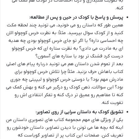
به تقویت شنیداری و درک احساسات در کودک هم کمک می
کنه.
پرسش و پاسخ با کودک در حین و پس از مطالعه:
همین طور که داستان رو می خونید، می تونید چند لحظه مکث
کنید و از کودک سوال بپرسید. مثلاً: به نظرت خرس کوچولو الان
چه احساسی داره؟ یا اگر تو جای خرس کوچولو بودی چه هدیه
ای به مادرت می دادی؟ به نظرت ستاره ای که خرس کوچولو
درست کرد قشنگ تر بود یا ستاره های آسمون؟
بعد از تموم شدن داستان هم می تونید درباره پیام های اصلی
کتاب باهاش حرف بزنید. مثلاً چرا تلاش خرس کوچولو برای
مادرش مهم بود؟ یا دوستی خرس کوچولو و لیپیتی چه جوری
بود؟ این سوالات، ذهن کودک رو درگیر می کنه و بهش کمک می
کنه تا مفاهیم رو عمیق تر درک کنه و تفکر انتقادی اش رو
تقویت کنه.
تشویق کودک به داستان سرایی از روی تصاویر:
یکی از ویژگی های مهم مجموعه کتاب های تصویری داستان من
اینه که بچه ها می تونن با دیدن تصاویر، داستان خودشون رو
تعریف کنن. صفحات این کتاب پر از تصاویر گویاست که