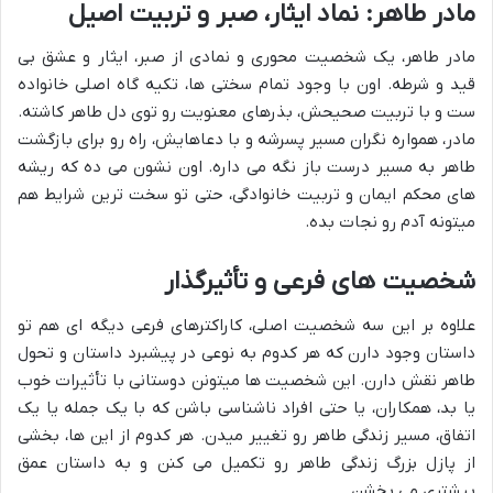
مادر طاهر: نماد ایثار، صبر و تربیت اصیل
مادر طاهر، یک شخصیت محوری و نمادی از صبر، ایثار و عشق بی
قید و شرطه. اون با وجود تمام سختی ها، تکیه گاه اصلی خانواده
ست و با تربیت صحیحش، بذرهای معنویت رو توی دل طاهر کاشته.
مادر، همواره نگران مسیر پسرشه و با دعاهایش، راه رو برای بازگشت
طاهر به مسیر درست باز نگه می داره. اون نشون می ده که ریشه
های محکم ایمان و تربیت خانوادگی، حتی تو سخت ترین شرایط هم
میتونه آدم رو نجات بده.
شخصیت های فرعی و تأثیرگذار
علاوه بر این سه شخصیت اصلی، کاراکترهای فرعی دیگه ای هم تو
داستان وجود دارن که هر کدوم به نوعی در پیشبرد داستان و تحول
طاهر نقش دارن. این شخصیت ها میتونن دوستانی با تأثیرات خوب
یا بد، همکاران، یا حتی افراد ناشناسی باشن که با یک جمله یا یک
اتفاق، مسیر زندگی طاهر رو تغییر میدن. هر کدوم از این ها، بخشی
از پازل بزرگ زندگی طاهر رو تکمیل می کنن و به داستان عمق
بیشتری می بخشن.