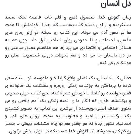
دل انسان
رمان
آغوش خدا
، محصول ذهن و قلم خانم فاطمه ملک محمد
دستگردیه و از اون دسته کتاب هاست که بعد از خوندنش، تا مدت
ها تو ذهن آدم می مونه. این کتاب رو میشه تو ژانر رمان های
مذهبی، اجتماعی و تا حدودی روان شناختی قرار داد؛ چون هم به
مسائل اجتماعی و اقتصادی می پردازه، هم مفاهیم عمیق مذهبی رو
در دل داستان جا می ده و هم تحولات درونی شخصیت اصلی رو
موشکافی می کنه.
فضای کلی داستان، یک فضای واقع گرایانه و ملموسه. نویسنده سعی
کرده با پرداختن به جزئیات زندگی روزمره و مشکلات یک خانواده ی
فقیر، خواننده رو کاملا با خودش همراه کنه. لحن کتاب خیلی صمیمی
و پرکششه، طوری که انگار داری قصه زندگی یک آدم واقعی رو می
شنوی. هدف اصلی نویسنده از نوشتن این کتاب، به تصویر کشیدن
یک بازگشت پر از امید و معنویت به سمت ارزش های الهی و
انسانیه. نشون بده که هر چقدر هم تو چاه مشکلات بیفتی یا مسیر
رو گم کنی، همیشه یک
آغوش خدا
هست که می تونی بهش برگردی.