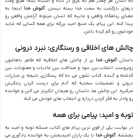
که انسان هر چقدر هم که غرق در گناه و اشتباه بشه، هیچ وقت
درهای بازگشت به سمت خدا بسته نیستن.
آغوش خدا
اینجا به
معنای پناهگاه واقعی و جاییه که انسان میتونه آرامش واقعی رو
پیدا کنه. این پیام، یک منبع امید بزرگه برای همه کسانی که شاید
خودشون رو گم کرده باشن.
چالش های اخلاقی و رستگاری: نبرد درونی
داستان
آغوش خدا
پر از چالش های اخلاقیه که طاهر باهاشون
روبروست. انتخاب بین سود و صداقت، بین مادیات و معنویات، بین
گذشته و آینده. کتاب نشون می ده که رستگاری، نتیجه ی مبارزات
درونی و تصمیمات سختیه که آدم برای درست کردن زندگیش
میگیره. این چالش ها، داستان رو هیجان انگیزتر می کنن و خواننده
رو وادار به فکر کردن درباره ی انتخاب های خودش می کنه.
توبه و امید: پیامی برای همه
در نهایت، یکی از قوی ترین پیام های کتاب، مسئله توبه و امید به
بخششه.
آغوش خدا
با یک پایان امیدبخش، به خواننده یادآوری می