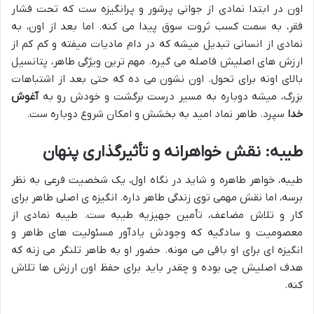
اون در ابتدا نمادی از جوانی پرشور و پرانگیزه ست که تحت فشار
فقر، به سمت کسب ثروت سوق پیدا می کنه. اما بعد از اون، به
نمادی از انسانی تبدیل میشه که در دام مادیات میفته و کم کم از
ارزش های اصلیش فاصله می گیره. مهم ترین ویژگی طاهر، پتانسیل
بالای اونه برای تحول. اون نشون می ده که حتی بعد از اشتباهات
بزرگ، میشه دوباره به مسیر درست برگشت و خودش رو به
آغوش
خدا
سپرد. طاهر نماد امید به بخشش و امکان شروع دوباره ست.
طیبه: نقش خواهرانه و تأثیرگذاری پنهان
طیبه، خواهر طاهره و شاید در نگاه اول، یک شخصیت فرعی به نظر
برسه، اما نقش مهمی توی زندگی طاهر داره. انگیزه ی اصلی طاهر برای
کار و تلاش مضاعف، تأمین جهیزیه طیبه ست. طیبه نمادی از
معصومیت و سادگیه که وجودش یادآور مسئولیت های طاهر و
انگیزه ای برای او باقی می مونه. حضور او به طاهر تلنگر می زنه که
هدف اصلیش چی بوده و چقدر باید برای حفظ اون ارزش ها تلاش
کنه.