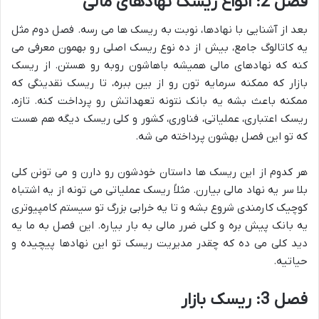
فصل 2: انواع ریسک نهادهای مالی
بعد از آشنایی با نهادها، نوبت به ریسک ها می رسه. فصل دوم مثل
یه کاتالوگ جامع، بیش از ده نوع ریسک اصلی رو بهمون معرفی می
کنه که نهادهای مالی همیشه باهاشون روبه رو هستن. از ریسک
بازار که ممکنه سرمایه تون رو از بین ببره، تا ریسک نقدینگی که
ممکنه باعث بشه یه بانک نتونه تعهداتش رو پرداخت کنه. تازه،
ریسک اعتباری، عملیاتی، فناوری، کشور و کلی ریسک دیگه هم هست
که تو این فصل بهشون پرداخته می شه.
هر کدوم از این ریسک ها داستان خودشون رو دارن و می تونن کلی
بلا سر یه نهاد مالی بیارن. مثلاً ریسک عملیاتی می تونه از یه اشتباه
کوچیک کارمندی شروع بشه و تا یه خرابی بزرگ تو سیستم کامپیوتری
یه بانک پیش بره و کلی ضرر مالی به بار بیاره. این فصل به ما یه
دید کلی می ده که چقدر مدیریت ریسک تو این نهادها پیچیده و
حیاتیه.
فصل 3: ریسک بازار