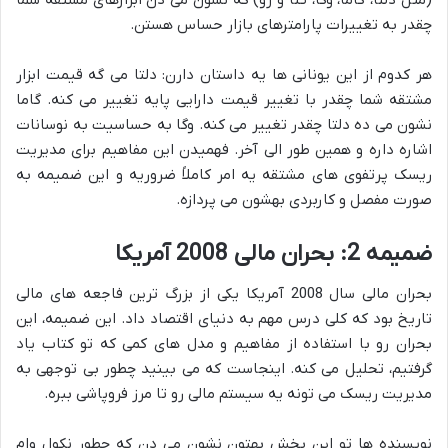
(مثل دلتا، گاما، وگا، تتا و رو) که نشون می دن ابزارهای مشتقه شما
چقدر به تغییرات پارامترهای بازار حساس هستن.
هر کدوم از این یونانی ها یه داستان دارن: دلتا می گه قیمت ابزار
مشتقه شما چقدر با تغییر قیمت دارایی پایه تغییر می کنه. گاما
نشون می ده دلتا چقدر تغییر می کنه. وگا به حساسیت به نوسانات
اشاره داره و همین طور الی آخر. فهمیدن این مفاهیم برای مدیریت
ریسک پرتفوی های مشتقه یه امر کاملاً ضروریه و این ضمیمه به
صورت مفصل و کاربردی بهشون می پردازه.
ضمیمه 2: بحران مالی 2008 آمریکا
بحران مالی سال 2008 آمریکا یکی از بزرگ ترین فاجعه های مالی
تاریخ بود که کلی درس مهم به دنیای اقتصاد داد. این ضمیمه، این
بحران رو با استفاده از مفاهیم و مدل های کمی که تو کتاب یاد
گرفتیم، تحلیل می کنه. اینجاست که می بینید چطور بی توجهی به
مدیریت ریسک می تونه یه سیستم مالی رو تا مرز فروپاشی ببره.
نویسنده ها تو این بخش بهتون نشون می دن که چطور نکول وام