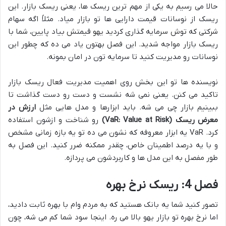
حالا می رسیم به یکی از مهم ترین ریسک ها، یعنی ریسک بازار. این
ریسک از نوسانات قیمت دارایی ها تو بازار میاد. مثلاً اگه سهام
شرکتی که توش سرمایه گذاری کردید یهو قیمتش بیاد پایین، شما با
ریسک بازار مواجه شدید. این فصل بهتون یاد می ده که چطور این
نوسانات رو مدیریت کنید تا سرمایه تون در امان بمونه.
نویسنده ها تو این بخش روی اهمیت مدیریت فعال ریسک بازار
تاکید می کنن. یعنی نمی شه نشست و دست رو دست گذاشت تا
ببینیم بازار چی می شه. باید ابزارها و مدل هایی مثل
ارزش در
معرض ریسک (VaR: Value at Risk)
رو شناخت و ازشون استفاده
کرد. VaR یه ابزار معروفه که نشون می ده تو یه بازه زمانی مشخص
و با یه درصد اطمینان خاص، چقدر ممکنه ضرر کنید. این فصل به
طور مفصل به این مدل ها و کاربردشون می پردازه.
فصل 4: ریسک نرخ بهره
تصور کنید شما یه بانک هستید که به مردم وام با بهره ثابت دادید،
اما نرخ بهره تو بازار یهو بالا می ره. اینجا سود شما کم می شه، چون