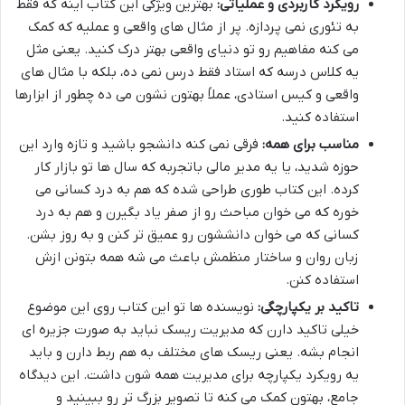
رویکرد کاربردی و عملیاتی:
بهترین ویژگی این کتاب اینه که فقط
به تئوری نمی پردازه. پر از مثال های واقعی و عملیه که کمک
می کنه مفاهیم رو تو دنیای واقعی بهتر درک کنید. یعنی مثل
یه کلاس درسه که استاد فقط درس نمی ده، بلکه با مثال های
واقعی و کیس استادی، عملاً بهتون نشون می ده چطور از ابزارها
استفاده کنید.
مناسب برای همه:
فرقی نمی کنه دانشجو باشید و تازه وارد این
حوزه شدید، یا یه مدیر مالی باتجربه که سال ها تو بازار کار
کرده. این کتاب طوری طراحی شده که هم به درد کسانی می
خوره که می خوان مباحث رو از صفر یاد بگیرن و هم به درد
کسانی که می خوان دانششون رو عمیق تر کنن و به روز بشن.
زبان روان و ساختار منظمش باعث می شه همه بتونن ازش
استفاده کنن.
تاکید بر یکپارچگی:
نویسنده ها تو این کتاب روی این موضوع
خیلی تاکید دارن که مدیریت ریسک نباید به صورت جزیره ای
انجام بشه. یعنی ریسک های مختلف به هم ربط دارن و باید
یه رویکرد یکپارچه برای مدیریت همه شون داشت. این دیدگاه
جامع، بهتون کمک می کنه تا تصویر بزرگ تر رو ببینید و