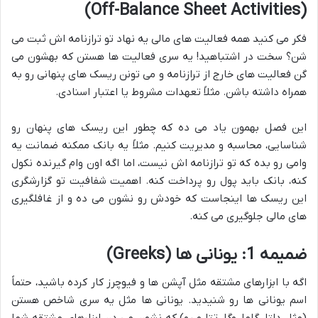
(Off-Balance Sheet Activities)
فکر می کنید همه فعالیت های مالی یه نهاد تو ترازنامه اش ثبت می
شن؟ سخت در اشتباهید! یه سری فعالیت ها هستن که بهشون می
گن فعالیت های خارج از ترازنامه و می تونن ریسک های پنهانی رو به
همراه داشته باشن. مثلاً تعهدات مشروط یا اعتبار اسنادی.
این فصل بهمون یاد می ده که چطور این ریسک های پنهان رو
شناسایی، محاسبه و مدیریت کنیم. مثلاً یه بانک ممکنه ضمانت یه
وامی رو بده که تو ترازنامه اش نیست، اما اگه اون وام گیرنده نکول
کنه، بانک باید پول رو پرداخت کنه. اهمیت شفافیت تو گزارشگری
این ریسک ها اینجاست که خودش رو نشون می ده و از غافلگیری
های مالی جلوگیری می کنه.
ضمیمه 1: یونانی ها (Greeks)
اگه با ابزارهای مشتقه مثل آپشن ها و فیوچرز کار کرده باشید، حتماً
اسم یونانی ها رو شنیدید. یونانی ها مثل یه سری شاخص هستن