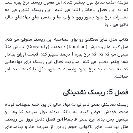
هزینه جذب منابع تون بیشتر شده. این همون ریسک نرخ بهره ست
که تو این فصل باهاش آشنا می شیم. این ریسک نشون می ده
تغییرات نرخ بهره چطور روی دارایی ها و بدهی های نهادهای مالی
تاثیر می ذاره.
کتاب مدل های مختلفی رو برای محاسبه این ریسک معرفی می کنه،
مثل گپ زمانی، دیرش (Duration) و تحدب (Convexity). دیرش مثلاً
بهتون می گه که اگه نرخ بهره 1 درصد تغییر کنه، قیمت اوراق بهادار
شما چقدر تغییر می کنه. مدیریت فعال این ریسک برای نهادهایی
که به شدت به نرخ بهره وابسته هستن، مثل بانک ها، یه امر
حیاتیه.
فصل 5: ریسک نقدینگی
ریسک نقدینگی یعنی ناتوانی یه نهاد مالی در پرداخت تعهدات کوتاه
مدت خودش. فرض کنید یه بانک نتونه پول سپرده گذارها رو
بهشون پس بده. این یعنی فاجعه! این فصل دلایل بروز این ریسک،
مثل برداشت های ناگهانی حجم زیادی از سپرده ها، و پیامدهای