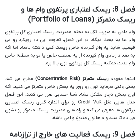
فصل 8: ریسک اعتباری پرتفوی وام ها و
ریسک متمرکز (Portfolio of Loans)
وام دادن به صورت تکی یه بحثه، مدیریت ریسک اعتباری کل پرتفوی
وام ها یه بحث دیگه. تو این فصل، تفاوت این دو رویکرد رو می
فهمیم. شاید یه وام گیرنده خاص ریسک کمی داشته باشه، اما اگه
به تعداد زیادی وام گیرنده از یه صنعت خاص یا تو یه منطقه خاص
وام بدید، ممکنه ریسک کل پرتفوی تون بالا بره.
اینجا مفهوم
ریسک متمرکز (Concentration Risk)
مطرح می شه.
یعنی وقتی سرمایه تون رو روی یه بخش خاص متمرکز می کنید، اگه
اون بخش دچار مشکل بشه، شما حسابی ضرر می کنید. این فصل
مدل هایی مثل Credit VaR رو برای اندازه گیری ریسک اعتباری
پرتفوی ها معرفی می کنه و راه های مدیریت ریسک متمرکز رو نشون
می ده تا سبد وام هاتون متنوع و امن باشه.
فصل 9: ریسک فعالیت های خارج از ترازنامه