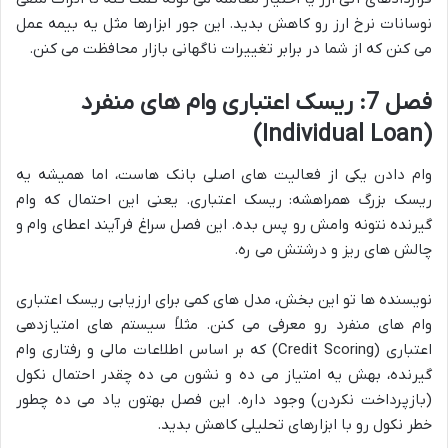
نوسانات نرخ ارز رو کاهش بدید. این جور ابزارها مثل یه بیمه عمل
می کنن که از شما در برابر تغییرات ناگهانی بازار محافظت می کنن.
فصل 7: ریسک اعتباری وام های منفرد
(Individual Loan)
وام دادن یکی از فعالیت های اصلی بانک هاست، اما همیشه یه
ریسک بزرگ همراهشه: ریسک اعتباری. یعنی این احتمال که وام
گیرنده نتونه وامش رو پس بده. این فصل سراغ فرآیند اعطای وام و
چالش های ریز و درشتش می ره.
نویسنده ها تو این بخش، مدل های کمی برای ارزیابی ریسک اعتباری
وام های منفرد رو معرفی می کنن. مثلاً سیستم های امتیازدهی
اعتباری (Credit Scoring) که بر اساس اطلاعات مالی و رفتاری وام
گیرنده، بهش یه امتیاز می ده و نشون می ده چقدر احتمال نکول
(بازپرداخت نکردن) وجود داره. این فصل بهتون یاد می ده چطور
خطر نکول رو با ابزارهای تحلیلی کاهش بدید.