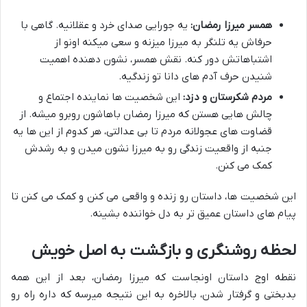
همسر میرزا رمضان:
یه جورایی صدای خرد و عقلانیه. گاهی با
حرفاش یه تلنگر به میرزا میزنه و سعی میکنه اونو از
اشتباهاتش دور کنه. نقش همسر، نشون دهنده اهمیت
شنیدن حرف آدم های دانا تو زندگیه.
مردم شکرستان و دزد:
این شخصیت ها نماینده اجتماع و
چالش هایی هستن که میرزا رمضان باهاشون روبرو میشه. از
قضاوت های عجولانه مردم تا بی عدالتی، هر کدوم از این ها یه
جنبه از واقعیت زندگی رو به میرزا نشون میدن و به رشدش
کمک می کنن.
این شخصیت ها، داستان رو زنده و واقعی می کنن و کمک می کنن تا
پیام های داستان عمیق تر به دل خواننده بشینه.
لحظه روشنگری و بازگشت به اصل خویش
نقطه اوج داستان اونجاست که میرزا رمضان، بعد از این همه
بدبختی و گرفتار شدن، بالاخره به این نتیجه میرسه که داره راه رو