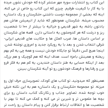
این کتاب رو انتشارات سوره مهر منتشر کرده که خودش نشون میده
با یه کار با کیفیت طرفیم. چیزی که این کتاب رو خاص تر می کنه،
اینه که بخشی از مجموعه دوست داشتنی «شکرستان و یک داستان»
محسوب میشه. شکرستان، همونطور که شاید از انیمیشن هاش هم
یادتون باشه، یه شهر قدیمی و خیالیه با بیشتر از ۱۰۰ تا شخصیت
ریز و درشت که هر کدومشون یه داستانی دارن. قصه های شکرستان
بر اساس داستان ها، ضرب المثل ها و حکایت های قدیمی ایرانی-
شرقی انتخاب شدن و بعد با یه رویکرد جدید و امروزی نوشته شدن.
اینجا هیچ کس دقیقاً تو جایگاه خودش نیست و همه چی یه کم بهم
ریخته و همینش بامزه است. هدف اینه که هم کوچیک و هم بزرگ،
بعد از اینکه حسابی به طنز داستان خندیدن، یه کم هم به فکر فرو
برن و رفتارها و فرهنگ خودشون رو تو آینه شکرستان ببینن.
همینطور که میدونید، تو کتاب های کودک، تصویرسازی حرف اول رو
میزنه. تو مجموعه «شکرستان و یک داستان» هم به این نکته خیلی
خوب توجه شده. تصاویر جذاب و رنگارنگ کتاب، داستان رو برای
بچه ها ملموس تر و شیرین تر می کنه و کمک می کنه تا بهتر با
شخصیت ها و اتفاقات ارتباط برقرار کنن و پیام داستان رو راحت تر