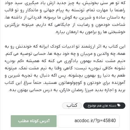
که تو هر سنی بخونیش، یه چیز جدید ازش یاد میگیری. سید جواد
راهنما با مهارت تمام، تونسته یه پیام جهانی و ماندگار رو تو قالب
یه داستان ساده و شیرین، به گوش ما برسونه: قدردانی از داشته ها،
شناخت خودمون و رضایت از جایگاهی که داریم، میتونه بزرگترین
خوشبختی ها رو برامون به ارمغان بیاره.
این کتاب یه اثر ارزشمند تو ادبیات کودک ایرانه که خوندنش رو به
همه، چه والدین و مربیان و چه خود بچه ها، حسابی توصیه می کنم.
«نیم مشت نمک» بهمون یادآوری می کنه که همیشه «کم بودن»
نشونه «کافی نبودن» نیست؛ گاهی وقتا یه نیم مشت نمک، میتونه
طعم یه دنیا رو بهمون بچشونه. پس اگه دنبال یه تجربه شیرین و
آموزنده برای خودتون و کوچولوهاتون هستید، حتماً سراغ این کتاب
برید و اجازه بدید میرزا رمضان خارکن، یه درس حسابی بهتون بده.
کتاب
دسته های هم موضوع
آدرس کوتاه مطلب