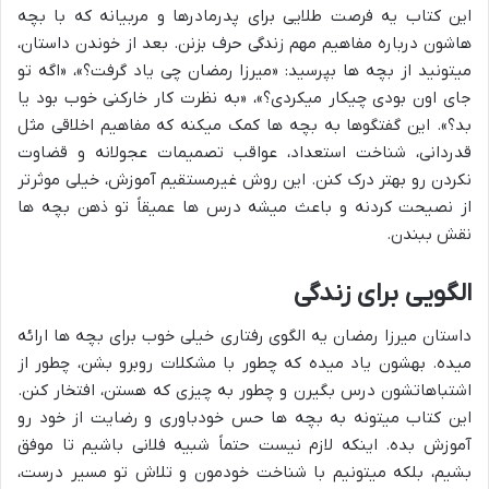
این کتاب یه فرصت طلایی برای پدرمادرها و مربیانه که با بچه
هاشون درباره مفاهیم مهم زندگی حرف بزنن. بعد از خوندن داستان،
میتونید از بچه ها بپرسید: «میرزا رمضان چی یاد گرفت؟»، «اگه تو
جای اون بودی چیکار میکردی؟»، «به نظرت کار خارکنی خوب بود یا
بد؟». این گفتگوها به بچه ها کمک میکنه که مفاهیم اخلاقی مثل
قدردانی، شناخت استعداد، عواقب تصمیمات عجولانه و قضاوت
نکردن رو بهتر درک کنن. این روش غیرمستقیم آموزش، خیلی موثرتر
از نصیحت کردنه و باعث میشه درس ها عمیقاً تو ذهن بچه ها
نقش ببندن.
الگویی برای زندگی
داستان میرزا رمضان یه الگوی رفتاری خیلی خوب برای بچه ها ارائه
میده. بهشون یاد میده که چطور با مشکلات روبرو بشن، چطور از
اشتباهاتشون درس بگیرن و چطور به چیزی که هستن، افتخار کنن.
این کتاب میتونه به بچه ها حس خودباوری و رضایت از خود رو
آموزش بده. اینکه لازم نیست حتماً شبیه فلانی باشیم تا موفق
بشیم، بلکه میتونیم با شناخت خودمون و تلاش تو مسیر درست،