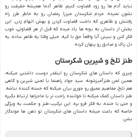
نباید آدم ها رو زود قضاوت کنیم. ظاهر آدما همیشه حقیقت رو
نشون نمیده. مردم شکرستان میرزا رمضان رو به خاطر طرز راه
رفتنش و ظاهری که داشت قضاوت کردن و بهش اتهام زدن. این
بخش از داستان به بچه ها یاد میده که قبل از هر قضاوتی، خوب
فکر کنن و ببینن آیا واقعاً حق با کیه. خیلی وقتا یه ظاهر ساده، یه
دل پاک و صادق رو پنهان کرده.
طنز تلخ و شیرین شکرستان
چیزی که داستان های شکرستان رو اینقدر دوست داشتنی میکنه،
همین لحن طنزآمیزشونه. سید جواد راهنما با لحنی شیرین و گاهی
هم تلخ، مفاهیم عمیق رو جوری بیان میکنه که خسته کننده نباشه.
طنز داستان کمک میکنه تا خواننده راحت تر با ماجراها ارتباط بگیره
و حتی با خنده، به فکر فرو بره. این ترکیب طنز و حکمت، یه ویژگی
خاصه که باعث میشه داستان های شکرستان تو ذهن ها موندگار
بشن.