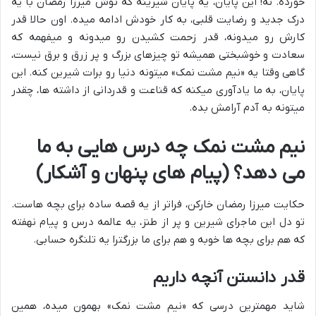
خورده. نه! این پایان، یه پایان شیرینه که توش میرزا رمضان با یه
درک جدید و رضایت قلبی، به کار خودش ادامه میده. اون حالا قدر
کارش رو میدونه، قدر زحمت کشیدن رو میدونه و میفهمه که
سعادت و خوشبختی همیشه تو چیزهای بزرگ و پر زرق و برق نیست،
گاهی وقتا یه «نیم مشت نمک» میتونه دنیا رو برات شیرین کنه. این
پایان، به ما یادآوری میکنه که قناعت و قدردانی از داشته ها، چقدر
میتونه به آدم آرامش بده.
نیم مشت نمک چه درس هایی به ما
می دهد؟ (پیام های پنهان و آشکار)
حکایت میرزا رمضان خارکن، فراتر از یه قصه ساده برای بچه هاست.
تو دل این ماجرای شیرین و پر از طنز، یه عالمه درس و پیام نهفته
که هم برای بچه ها خوبه و هم برای ما بزرگترا یه تلنگره حسابی.
قدر دانستن آنچه داریم
شاید مهمترین درسی که «نیم مشت نمک» بهمون میده، همین