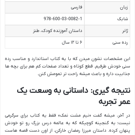
زبان
فارسی
شابک
978-600-03-0082-1
ژانر
داستان آموزنده کودک، طنز
رده سنی
۶ تا ۱۲ سال
این مشخصات نشون میدن که با یه کتاب استاندارد و مناسب رده
سنی خودش طرفیم. قطع کوتاه و تعداد صفحات کم هم برای بچه ها
جذابیت داره و باعث میشه راحت تر تمومش کنن.
نتیجه گیری: داستانی به وسعت یک
عمر تجربه
در آخر، میشه گفت «نیم مشت نمک» فقط یه کتاب برای سرگرمی
نیست؛ یه گنجینه کوچیکه که یه عالمه درس بزرگ رو تو خودش
پنهان کرده. داستان میرزا رمضان خارکن، از اون دست قصه هاست