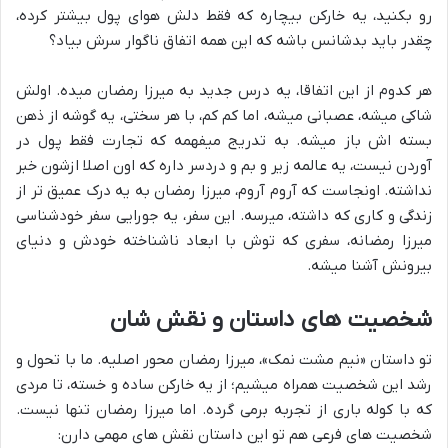
رو بکنید، یه خارکن بیچاره که فقط دلش هوای پول بیشتر کرده،
چقدر باید بدشانس باشه که این همه اتفاق ناگوار سرش بیاد؟
هر کدوم از این اتفاقا، یه درس جدید به میرزا رمضان میده. اولش
شاکی میشه، عصبانی میشه، اما کم کم، با هر سختی، یه گوشه از ذهن
بسته اش باز میشه. به تدریج میفهمه که تجارت فقط پول در
آوردن نیست، یه عالمه زیر و بم و دردسر داره که اون اصلا ازشون خبر
نداشته. اونجاست که آروم آروم، میرزا رمضان به یه درک عمیق تر از
زندگی و کاری که داشته، میرسه. این سفر، یه جورایی سفر خودشناسی
میرزا رمضانه، سفری که توش با ابعاد ناشناخته خودش و دنیای
بیرونش آشنا میشه.
شخصیت های داستان و نقش شان
تو داستان «نیم مشت نمک»، میرزا رمضان محور اصلیه. ما با تحول و
رشد این شخصیت همراه میشیم؛ از یه خارکن ساده و خسته، تا مردی
که با کوله باری از تجربه برمی گرده. اما میرزا رمضان تنها نیست.
شخصیت های فرعی هم تو این داستان نقش های مهمی دارن: