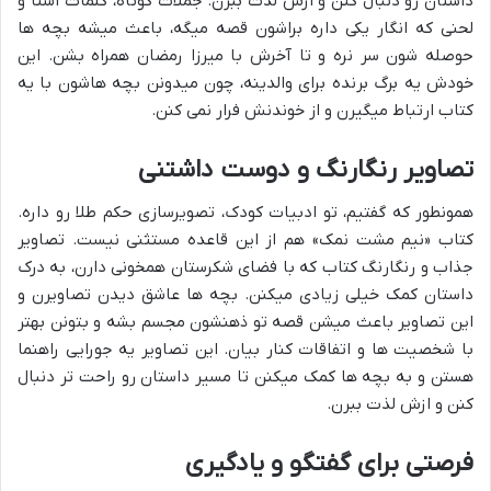
داستان رو دنبال کنن و ازش لذت ببرن. جملات کوتاه، کلمات آشنا و
لحنی که انگار یکی داره براشون قصه میگه، باعث میشه بچه ها
حوصله شون سر نره و تا آخرش با میرزا رمضان همراه بشن. این
خودش یه برگ برنده برای والدینه، چون میدونن بچه هاشون با یه
کتاب ارتباط میگیرن و از خوندنش فرار نمی کنن.
تصاویر رنگارنگ و دوست داشتنی
همونطور که گفتیم، تو ادبیات کودک، تصویرسازی حکم طلا رو داره.
کتاب «نیم مشت نمک» هم از این قاعده مستثنی نیست. تصاویر
جذاب و رنگارنگ کتاب که با فضای شکرستان همخونی دارن، به درک
داستان کمک خیلی زیادی میکنن. بچه ها عاشق دیدن تصاویرن و
این تصاویر باعث میشن قصه تو ذهنشون مجسم بشه و بتونن بهتر
با شخصیت ها و اتفاقات کنار بیان. این تصاویر یه جورایی راهنما
هستن و به بچه ها کمک میکنن تا مسیر داستان رو راحت تر دنبال
کنن و ازش لذت ببرن.
فرصتی برای گفتگو و یادگیری