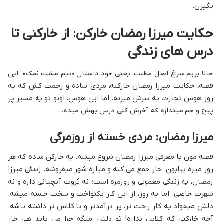
بگیرن.
حکایت میرزا رمضان خارکن: از خارکنی تا
درس های زندگی
حالا بریم سراغ اصل مطلب، یعنی خود داستان «نیم مشت نمک». این
قصه، حکایت میرزا رمضان خارکنه، مردی ساده و زحمت کش که یه
روز هوس تجارت به سرش میزنه. اما این هوس، اونو تو یه مسیر پر
پیچ و خم میندازه که آخرش کلی درس بهش میده.
میرزا رمضان: مردی خسته از روزمرگی
قصه مون با معرفی میرزا رمضان شروع میشه. یه خارکن ساده که هر
روز میره بیابون، خار جمع می کنه و میاره شهر میفروشه. زندگی میرزا
رمضان، یه زندگی معمولی و روزمره است؛ نه ثروت آنچنانی داره و نه
شهرت خاصی. اما یه روز، از این کار یکنواخت و سخت خسته میشه.
دلش میخواد یه کار راحت تر، پر درآمدتر و با کلاس تر داشته باشه.
آخه خارکنی که کلاس نداره! تو دلش میگه چرا من باید هی خار