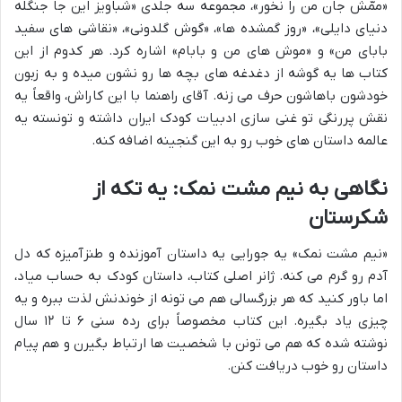
«ممّش جان من را نخور»، مجموعه سه جلدی «شباویز این جا جنگله
دنیاى دایلى»، «روز گمشده ها»، «گوش گلدونی»، «نقاشی های سفید
بابای من» و «موش های من و بابام» اشاره کرد. هر کدوم از این
کتاب ها یه گوشه از دغدغه های بچه ها رو نشون میده و به زبون
خودشون باهاشون حرف می زنه. آقای راهنما با این کاراش، واقعاً یه
نقش پررنگی تو غنی سازی ادبیات کودک ایران داشته و تونسته یه
عالمه داستان های خوب رو به این گنجینه اضافه کنه.
نگاهی به نیم مشت نمک: یه تکه از
شکرستان
«نیم مشت نمک» یه جورایی یه داستان آموزنده و طنزآمیزه که دل
آدم رو گرم می کنه. ژانر اصلی کتاب، داستان کودک به حساب میاد،
اما باور کنید که هر بزرگسالی هم می تونه از خوندنش لذت ببره و یه
چیزی یاد بگیره. این کتاب مخصوصاً برای رده سنی ۶ تا ۱۲ سال
نوشته شده که هم می تونن با شخصیت ها ارتباط بگیرن و هم پیام
داستان رو خوب دریافت کنن.