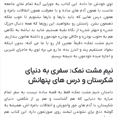
توی خودش جا داده. این کتاب، یه جورایی آینه تمام نمای جامعه
ماست، با همون آدم های ساده و با معرفت، همون اتفاقات بامزه و
همون درس هایی که باید بارها و بارها بشنویم تا خوب ملکه
ذهنمون بشن. راستش رو بخواهید، این روزها که همه دنبال «بزرگ
شدن» و «بهتر شدن» از نگاه بقیه هستیم، شاید بد نباشه یه نگاهی
هم به «خوب بودن» و «کافی بودن» خودمون و داشته هامون بندازیم.
«نیم مشت نمک» دقیقاً همین کار رو با ما می کنه؛ بدون اینکه
بخواد مستقیم پند و اندرز بده، ما رو می بره توی یه ماجرای شیرین
و اجازه میده خودمون به نتیجه برسیم.
نیم مشت نمک: سفری به دنیای
شکرستان و درس های پنهانش
داستان «نیم مشت نمک» فقط یه قصه ساده نیست، یه سفر تمام
عیاره به دنیایی که هم آشناست و هم پر از شگفتی. دنیای
شکرستان، با آدم های جور واجورش و اتفاقات بامزه اش، همیشه یه
گوشه دنج برای نشوندن لبخند روی صورتمون داره. این کتاب هم