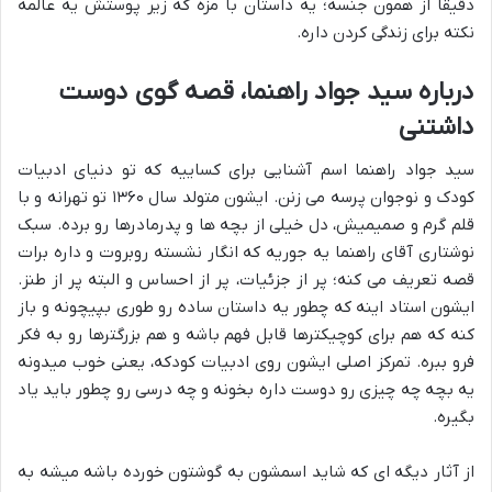
دقیقاً از همون جنسه؛ یه داستان با مزه که زیر پوستش یه عالمه
نکته برای زندگی کردن داره.
درباره سید جواد راهنما، قصه گوی دوست
داشتنی
سید جواد راهنما اسم آشنایی برای کساییه که تو دنیای ادبیات
کودک و نوجوان پرسه می زنن. ایشون متولد سال ۱۳۶۰ تو تهرانه و با
قلم گرم و صمیمیش، دل خیلی از بچه ها و پدرمادرها رو برده. سبک
نوشتاری آقای راهنما یه جوریه که انگار نشسته روبروت و داره برات
قصه تعریف می کنه؛ پر از جزئیات، پر از احساس و البته پر از طنز.
ایشون استاد اینه که چطور یه داستان ساده رو طوری بپیچونه و باز
کنه که هم برای کوچیکترها قابل فهم باشه و هم بزرگترها رو به فکر
فرو ببره. تمرکز اصلی ایشون روی ادبیات کودکه، یعنی خوب میدونه
یه بچه چه چیزی رو دوست داره بخونه و چه درسی رو چطور باید یاد
بگیره.
از آثار دیگه ای که شاید اسمشون به گوشتون خورده باشه میشه به