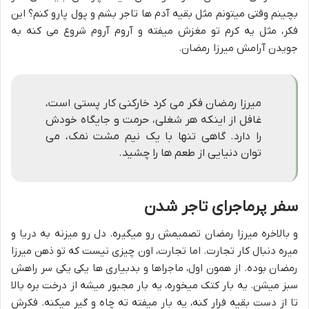
بچینم وقتی میتونم مثل بقیه آدم ها تاجر بشم و پول پارو کنم؟ این
فکر، مثل یه کرم تو مغزش میفته و آروم آروم شروع می کنه به
جویدن آرامش میرزا رمضان.
میرزا رمضان فکر می کرد خارکنی کار پستی است،
غافل از اینکه هر شغلی، حرمت و جایگاه خودش
را دارد. گاهی تنها با یک نیم مشت نمک، می
توان دنیایی از طعم ها را چشید.
سفر پرماجرای تاجر شدن
و بالاخره میرزا رمضان تصمیمش رو میگیره. دل رو میزنه به دریا و
میره دنبال کار تجارت. اما تجارت، اون چیزی نیست که تو ذهن میرزا
رمضان بوده. از همون اول، ماجراها و بدبیاری ها یکی یکی سر راهش
سبز میشن. یه بار کتک میخوره، یه بار مجبور میشه از درخت بره بالا
تا از دست بقیه فرار کنه، یه بار میفته ته چاه و گیر میکنه. فکرش