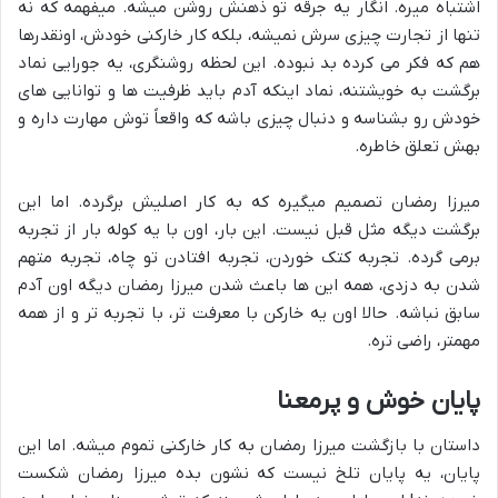
اشتباه میره. انگار یه جرقه تو ذهنش روشن میشه. میفهمه که نه
تنها از تجارت چیزی سرش نمیشه، بلکه کار خارکنی خودش، اونقدرها
هم که فکر می کرده بد نبوده. این لحظه روشنگری، یه جورایی نماد
برگشت به خویشتنه، نماد اینکه آدم باید ظرفیت ها و توانایی های
خودش رو بشناسه و دنبال چیزی باشه که واقعاً توش مهارت داره و
بهش تعلق خاطره.
میرزا رمضان تصمیم میگیره که به کار اصلیش برگرده. اما این
برگشت دیگه مثل قبل نیست. این بار، اون با یه کوله بار از تجربه
برمی گرده. تجربه کتک خوردن، تجربه افتادن تو چاه، تجربه متهم
شدن به دزدی، همه این ها باعث شدن میرزا رمضان دیگه اون آدم
سابق نباشه. حالا اون یه خارکن با معرفت تر، با تجربه تر و از همه
مهمتر، راضی تره.
پایان خوش و پرمعنا
داستان با بازگشت میرزا رمضان به کار خارکنی تموم میشه. اما این
پایان، یه پایان تلخ نیست که نشون بده میرزا رمضان شکست