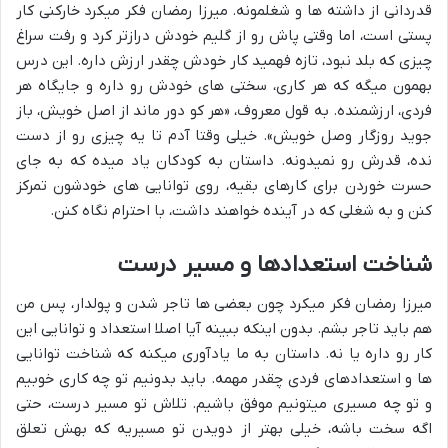
قدردانی از داشته ها و شغلمونه. میرزا رمضان فکر میکرد خارکنی کار
پستی است، اما وقتی پاش رو از گلیم خودش درازتر کرد و رفت سراغ
چیزی که بلد نبود، تازه فهمید کار خودش چقدر ارزش داره. این درس
بهمون میگه که هر کاری، سختی های خودش رو داره و جایگاه هر
فردی، ارزشمنده. به قول معروف، «هر کو دور ماند از اصل خویش، باز
جوید روزگار وصل خویش». خیلی وقتا آدم تا یه چیزی رو از دست
نده، قدرش رو نمیدونه. داستان به کودکان یاد میده که به جای
حسرت خوردن برای کارهای بقیه، روی توانایی های خودشون تمرکز
کنن و به شغلی که در آینده خواهند داشت، با احترام نگاه کنن.
شناخت استعدادها و مسیر درست
میرزا رمضان فکر میکرد چون بعضی ها تاجر شدن و پولدار، پس من
هم باید تاجر بشم. بدون اینکه ببینه آیا اصلا استعداد و توانایی این
کار رو داره یا نه. داستان به ما یادآوری میکنه که شناخت توانایی
ها و استعدادهای فردی چقدر مهمه. باید بدونیم تو چه کاری خوبیم
و تو چه مسیری میتونیم موفق باشیم. تلاش تو مسیر درست، حتی
اگه سخت باشه، خیلی بهتر از دویدن تو مسیریه که بهش تعلق