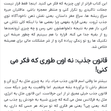
این کتاب فراتر از اون چیزیه که فکر می کنید. اینجا فقط قرار نیست
جملات تاکیدی رو تکرار کنی و منتظر معجزه باشی. عاقلیان میره
سراغ ریشه ها، سراغ مغز داستان، یعنی نقش ذهن ناخودآگاه توی
جذب ثروت. یعنی قراره بفهمی چرا بعضی ها با اینکه کلی تلاش می
کنن، باز هم به نتیجه دلخواهشون نمی رسن و چه چیزی ثروتمندها
رو از بقیه جدا می کنه. قراره با هم ببینیم که چطور میشه این
تکنیک ها رو تو زندگی پیاده کرد و از شر مشکلات مالی برای همیشه
خلاص شد.
قانون جذب: نه اون طوری که فکر می
کنی!
بیشتر ما وقتی اسم قانون جذب میاد، یاد یه چیزی مثل یه آرزو کن و
منتظر باش تا برآورده بشه میفتیم. اما واقعیت یه چیز دیگه ست.
قانون جذب خیلی عمیق تر از این حرفاست. این قانون مثل یه انرژی،
مثل یه فرکانس عمل می کنه که چیزی شبیه به خودش رو جذب می
کنه. یعنی چی؟ یعنی هر فکری که تو سرته، هر حسی که داری، یه