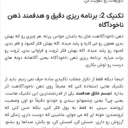
باورهات رو تقویت کن.
تکنیک 2: برنامه ریزی دقیق و هدفمند ذهن
ناخودآگاه
ذهن ناخودآگاهت مثل یه باغبان حواس پرته. هر چیزی رو که بهش
بدی، همون رو می کاره و رشد میده. اگه بهش فکر کمبود و فقر بدی،
کمبود رو رشد میده. اگه بهش فکر ثروت و فراوانی بدی، ثروت رو
برات میاره. برنامه ریزی ذهن ناخودآگاه یعنی آگاهانه دونه های
درست رو توش بکاری.
اینجا دیگه فقط از تکرار جملات تاکیدی ساده حرف نمی زنیم. باید از
تکنیک هایی استفاده کنی که عمیقاً روی ذهن ناخودآگاهت اثر
بذاره.
تجسم خلاق هدفمند
یکی از قدرتمندترین این تکنیک هاست.
یعنی چی؟ یعنی چشمهاتو ببندی و خودتو دقیقاً تو اون وضعیت
ثروتمند ببینی. نه فقط به پول فکر کنی، بلکه حس کنی که
ثروتمندی؛ خونه ای که می خوای، ماشینی که دوست داری، زندگی که
آرزوش رو داری. حسش کن، لمسش کن، بو بکش، صداها رو بشنو.