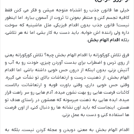
خیلی ها قانون جذب رو اشتباه متوجه میشن و فکر می کنن فقط
کافیه تجسم کنن و منتظر بمونن تا ثروت از آسمون بباره. اما اینطور
نیست! قانون جذب بدون اقدام فیزیکی، مثل ماشینیه که سوخت
داره ولی راننده اش خوابه. باید دست به کار بشی، اما نه هر تلاشی،
بلکه
اقدام الهام بخش
.
فرق تلاش کورکورانه با اقدام الهام بخش چیه؟ تلاش کورکورانه یعنی
از روی ترس و اضطراب برای بدست آوردن چیزی، خودت رو به آب و
آتیش بزنی، بدون اینکه از درون حس خوبی داشته باشی. اما اقدام
الهام بخش، از ذهنیت درست و ارتعاشات بالای تو نشأت می گیره.
وقتی حس خوبی داری، وقتی باورت قویه و ارتعاشاتت بالاست،
کائنات فرصت هایی رو بهت نشون میده، آدم هایی رو سر راهت قرار
میده، ایده هایی به ذهنت میرسونه که همشون در راستای هدف تو
هستن. اینجاست که باید اون نشانه ها رو دنبال کنی، از اون فرصت
ها استفاده کنی و دست به عمل بزنی.
اقدام الهام بخش به معنی دویدن و عجله کردن نیست، بلکه به