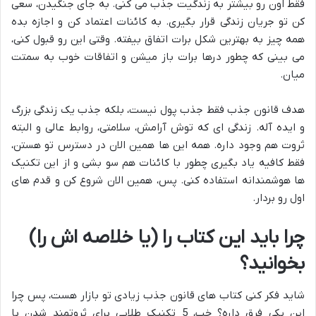
فقط اون رو بیشتر به زندگیت جذب می کنی. به جای جنگیدن، سعی
کن تو جریان زندگی قرار بگیری. به کائنات اعتماد کن و اجازه بده
همه چیز به بهترین شکل برات اتفاق بیفته. وقتی این رو قبول کنی،
می بینی که چطور درها برات باز میشن و اتفاقات خوب به سمتت
میان.
هدف قانون جذب فقط جذب پول نیست، بلکه جذب یک زندگی بزرگ
و ایده آله. زندگی ای که توش آرامش، سلامتی، روابط عالی و البته
ثروت هم وجود داره. همه این ها همین الان در دسترس تو هستن،
فقط کافیه یاد بگیری چطور با کائنات هم سو بشی و از این تکنیک
ها هوشمندانه استفاده کنی. پس، همین الان شروع کن و قدم های
اول رو بردار.
چرا باید این کتاب را (یا خلاصه اش را)
بخوانید؟
شاید فکر کنی کتاب های قانون جذب زیادی تو بازار هست، پس چرا
این یکی فرق داره؟ خب، 5 تکنیک طلایی برای ثروتمند شدن با