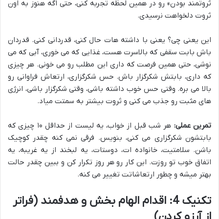
ثروتمند بودن» رو در همین لحظه تجربه کنی، حتی اگه هنوز به اون
ثروت دلخواهت نرسیدی.
این یعنی چی؟ یعنی با داشته هات حال کنی، قدردانی کنی. قدردان
باش بابت سقفی که بالاسرت هست، غذایی که می خوری، آبی که می
نوشی، حتی همین فرصت که داری این مطلب رو می خونی. هر چیزی
که داری، بابتش شکرگزار باش. حس شکرگزاری، ارتعاش فراوانی رو
بالا می بره. وقتی حس خوب داشته باشی، وقتی شکرگزار باشی، انرژی
های مثبت رو جذب می کنی و ثروت بیشتر به سمتت میاد.
تمرین عملی:
هر شب قبل از خواب، یه لیست از حداقل ۱۰ چیزی که
بابتشون شکرگزاری می کنی، بنویس. فرقی نمی کنه چقدر کوچیک
باشن. سلامتیت، خانواده ات، دوستات، یه لبخند از یه غریبه، یه
اتفاق خوب تو روزت. این کار رو هر روز تکرار کن و ببین چقدر حالت
بهتر میشه و چطور ارتعاشاتت تغییر می کنه.
تکنیک 4: اقدام الهام بخش و هدفمند (فراتر
از آرزو کردن)