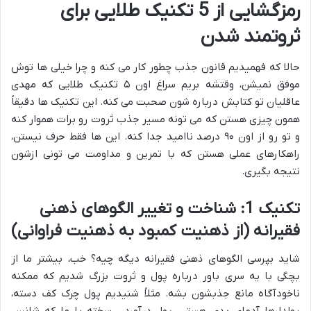
رمزگشایی از 5 تکنیک طلایی برای
ثروتمند شدن
حالا که فهمیدیم قانون جذب چطور کار می کنه و چرا خیلی ها توش
موفق نمیشن، وقتشه بریم سراغ اون ۵ تکنیک طلایی که مهدی
عاقلیان تو کتابش درباره شون صحبت می کنه. این تکنیک ها دقیقاً
همون چیزی هستن که می تونه مسیر جذب ثروت رو برات هموار کنه
و تو رو از اون ۹۰ درصد ناامید جدا کنه. این ها فقط حرف نیستن،
راهکارهای عملی هستن که با تمرین و مداومت می تونی ازشون
نتیجه بگیری.
تکنیک 1: شناخت و تغییر الگوهای ذهنی
فقیرانه (از ذهنیت کمبود به ذهنیت فراوانی)
شاید بپرسی الگوهای ذهنی فقیرانه دیگه چیه؟ خب، بیشتر ما از
بچگی با یه سری باور درباره پول و ثروت بزرگ شدیم که ممکنه
ناخودآگاه مانع جذبشون بشه. مثلاً شنیدیم پول چرک کف دسته،
پولدارها آدمای بدی هستن، پول درآوردن سخته یا ما که شانس