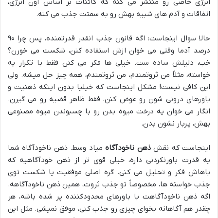
انرژی خاصی رو منتشر می کنه که کائنات بر اساس اون انرژی،
اتفاقات و آدم های شبیه بهش رو به سمتت جذب می کنه.
حالا سوال اینجاست: اگه قانون جذب انقدر قدرتمنده، پس چرا ۹۰
درصد آدما وقتی می خوان ازش استفاده کنن، شکست می خورن؟
خب، دلیلش ساده ست. خیلی ها فکر می کنن فقط با تکرار یه
خواسته، مثلاً من ثروتمندم، من ثروتمندم، همه چیز حل میشه. ولی
این کافی نیست! مشکل اینجاست که خیلیا بدون اینکه ذهنیت و
باورهای درونی شون رو عوض کنن، فقط ظاهر قضیه رو می گیرن.
انگار می خوان یه درخت میوه بدن رو با چسبوندن میوه مصنوعی
بهش، پربار نشون بدن.
اینجاست که نقش
ذهن ناخودآگاه
میاد وسط. ذهن ناخودآگاه شما
یه قدرت باورنکردنی داره، خیلی قوی تر از ذهن خودآگاهیه که
باهاش فکر و تحلیل می کنی. گره اصلی موفقیت یا شکست توی
جذب خواسته ها، مخصوصاً تو جذب ثروت، همین ذهن ناخودآگاهه.
اگه ذهن ناخودآگاهت با باورهای محدودکننده پر شده باشه، هر
چقدر هم آگاهانه بخوای چیزی رو جذب کنی، موفق نمیشی. مثل این