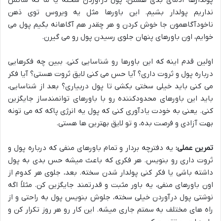
نداریم پولدار بشیم. این باورها مثل یه ویروس توی ذهن
ناخودآگاهمون جا خوش کردن و هر چقدر هم آگاهانه بگیم پول می
خوایم، اون باورهای پنهان جلوی رسیدن پول رو می گیرن.
اولین قدم اینه که این باورها رو شناسایی کنی. ببین چه فکرهایی
درباره پول و ثروت داری؟ آیا حس می کنی لایق ثروت هستی؟ آیا فکر
می کنی باید خیلی سختی بکشی تا پول دربیاری؟ بعد از شناسایی،
باید این باورهای محدودکننده رو با باورهای توانمندساز جایگزین
کنی. یعنی به خودت یادآوری کنی که پول یه انرژی پاکه که می تونه
بهت آزادی و فرصت بده، و تو لایق بهترین ها هستی.
تمرین عملی:
یه دفترچه بردار و تمام باورهای منفی که درباره پول و
ثروت داری رو بنویس. هر فکری که باعث میشه حس بدی به پول
داشته باشی یا فکر کنی پولدار شدن سخته. بعد، جلوی هر کدوم از
اون باورهای منفی، یه باور مثبت و قدرتمند جایگزین کن. مثلاً اگه
نوشتی پول درآوردن خیلی سخته، جلوش بنویس پول به راحتی و از
راه های مختلف به سمتم جاری میشه. این کار رو هر روز تکرار کن و