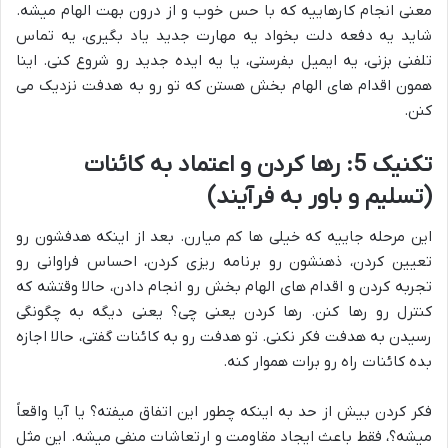
معنی انجام کارهاییه که با حس خوب و از درون بهت الهام میشه.
شاید یه دفعه دلت بخواد یه مهارت جدید یاد بگیری، یه تماس
تلفنی بزنی، یه ایمیل بفرستی، یا یه ایده جدید رو شروع کنی. اینا
همون اقدام های الهام بخش هستن که تو رو به هدفت نزدیک می
کنن.
تکنیک 5: رها کردن و اعتماد به کائنات
(تسلیم و باور به فرآیند)
این مرحله جاییه که خیلی ها کم میارن. بعد از اینکه هدفشون رو
تعیین کردن، ذهنشون رو برنامه ریزی کردن، احساس فراوانی رو
تجربه کردن و اقدام های الهام بخش رو انجام دادن، حالا وقتشه که
کنترل رو رها کنن. رها کردن یعنی چی؟ یعنی دیگه به چگونگی
رسیدن به هدفت فکر نکنی. تو هدفت رو به کائنات گفتی، حالا اجازه
بده کائنات راه رو برات هموار کنه.
فکر کردن بیش از حد به اینکه چطور این اتفاق میفته؟ یا آیا واقعاً
میشه؟، فقط باعث ایجاد مقاومت و ارتعاشات منفی میشه. این مثل