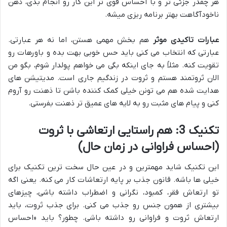
هر چقدر جزئی تر و با احساس قوی تر این کار رو انجام بدی، ذهن
ناخودآگاهت بهتر برنامه ریزی میشه.
عبارات تاکیدی موثر
هم بخش مهمی هستن، اما نه هر عبارتی.
عبارتی که انتخاب می کنی باید حس خوبی بهت بده و باورهات رو
تقویت کنه. مثلاً به جای اینکه بگی می خواهم پولدار شوم، بگو من
الان ثروتمند هستم و ثروت در زندگیم جاری است. مدیتیشن های
هدایت شده هم می تونن خیلی کمک کننده باشن تا ذهنت رو آروم
کنی و پیام های مثبت رو به لایه های عمیق تر ذهنت بفرستی.
تکنیک 3: هم راستایی ارتعاشی با ثروت
(احساس فراوانی در زمان حال)
این تکنیک شاید مهمترین و در عین حال سخت ترین تکنیک برای
خیلی ها باشه. قانون جذب بر پایه ارتعاشات کار می کنه. یعنی اگه
تو ارتعاش فقر، کمبود، نگرانی و اضطراب داشته باشی، چیزهای
بیشتری از همون جنس رو جذب می کنی. برای جذب ثروت، باید
ارتعاش ثروت و فراوانی رو داشته باشی. چطور؟ باید «احساس