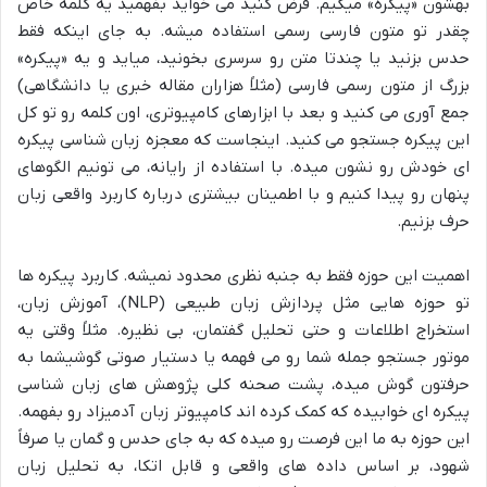
بهشون «پیکره» میگیم. فرض کنید می خواید بفهمید یه کلمه خاص
چقدر تو متون فارسی رسمی استفاده میشه. به جای اینکه فقط
حدس بزنید یا چندتا متن رو سرسری بخونید، میاید و یه «پیکره»
بزرگ از متون رسمی فارسی (مثلاً هزاران مقاله خبری یا دانشگاهی)
جمع آوری می کنید و بعد با ابزارهای کامپیوتری، اون کلمه رو تو کل
این پیکره جستجو می کنید. اینجاست که معجزه زبان شناسی پیکره
ای خودش رو نشون میده. با استفاده از رایانه، می تونیم الگوهای
پنهان رو پیدا کنیم و با اطمینان بیشتری درباره کاربرد واقعی زبان
حرف بزنیم.
اهمیت این حوزه فقط به جنبه نظری محدود نمیشه. کاربرد پیکره ها
تو حوزه هایی مثل پردازش زبان طبیعی (NLP)، آموزش زبان،
استخراج اطلاعات و حتی تحلیل گفتمان، بی نظیره. مثلاً وقتی یه
موتور جستجو جمله شما رو می فهمه یا دستیار صوتی گوشیشما به
حرفتون گوش میده، پشت صحنه کلی پژوهش های زبان شناسی
پیکره ای خوابیده که کمک کرده اند کامپیوتر زبان آدمیزاد رو بفهمه.
این حوزه به ما این فرصت رو میده که به جای حدس و گمان یا صرفاً
شهود، بر اساس داده های واقعی و قابل اتکا، به تحلیل زبان