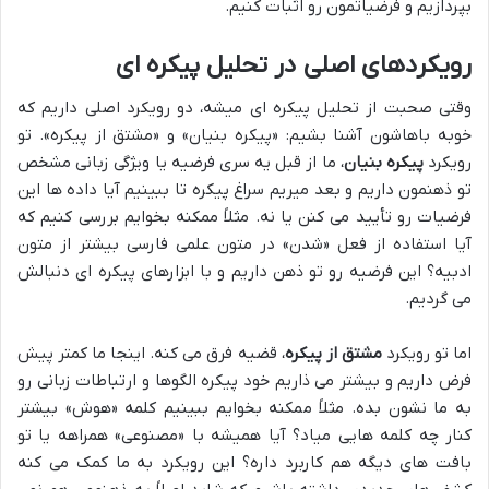
بپردازیم و فرضیاتمون رو اثبات کنیم.
رویکردهای اصلی در تحلیل پیکره ای
وقتی صحبت از تحلیل پیکره ای میشه، دو رویکرد اصلی داریم که
خوبه باهاشون آشنا بشیم: «پیکره بنیان» و «مشتق از پیکره». تو
رویکرد
پیکره بنیان
، ما از قبل یه سری فرضیه یا ویژگی زبانی مشخص
تو ذهنمون داریم و بعد میریم سراغ پیکره تا ببینیم آیا داده ها این
فرضیات رو تأیید می کنن یا نه. مثلاً ممکنه بخوایم بررسی کنیم که
آیا استفاده از فعل «شدن» در متون علمی فارسی بیشتر از متون
ادبیه؟ این فرضیه رو تو ذهن داریم و با ابزارهای پیکره ای دنبالش
می گردیم.
اما تو رویکرد
مشتق از پیکره
، قضیه فرق می کنه. اینجا ما کمتر پیش
فرض داریم و بیشتر می ذاریم خود پیکره الگوها و ارتباطات زبانی رو
به ما نشون بده. مثلاً ممکنه بخوایم ببینیم کلمه «هوش» بیشتر
کنار چه کلمه هایی میاد؟ آیا همیشه با «مصنوعی» همراهه یا تو
بافت های دیگه هم کاربرد داره؟ این رویکرد به ما کمک می کنه