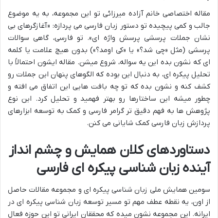
مقاله اختصاصی خانم آزاده میرزائی تو این مجموعه، به یه موضوع
جالب و کمی پیچیده تو دستور زبان فارسی می پردازه: «آغازگرهای بی
نشان جملات پرسشی پرسش واژه ای». تو فارسی، گاهی سوالات
پرسشی (مثل «چی شد؟» یا «کی اومد؟») بدون هیچ علامت یا کلمه
ای که نشون بده این یه سواله، شروع میشن. مقاله ایشون احتمالاً با
تحلیل پیکره ای، به دنبال این بوده که الگوهای پنهان این جملات رو
کشف کنه و نشون بده که تو چه بافت هایی این اتفاق می افته و
چطور میشه این ساختارها رو بهتر فهمید و تحلیل کرد. این نوع
پژوهش ها به فهم دقیق تر گرامر فارسی و کمک به توسعه ابزارهای
پردازش زبان فارسی کمک شایانی می کنن.
دستاوردهای کلان همایش و چشم انداز
آینده زبان شناسی پیکره ای فارسی
سومین همایش ملی زبان شناسی پیکره ای و مجموعه مقالات حاصل
از اون، یه نقطه عطف مهم تو مسیر توسعه زبان شناسی پیکره ای در
ایرانه. این مجموعه نشون میده که محققان ایرانی تو این حوزه فعال