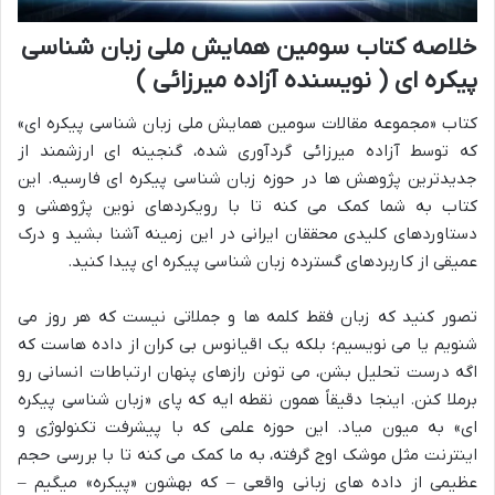
خلاصه کتاب سومین همایش ملی زبان شناسی
پیکره ای ( نویسنده آزاده میرزائی )
کتاب «مجموعه مقالات سومین همایش ملی زبان شناسی پیکره ای»
که توسط آزاده میرزائی گردآوری شده، گنجینه ای ارزشمند از
جدیدترین پژوهش ها در حوزه زبان شناسی پیکره ای فارسیه. این
کتاب به شما کمک می کنه تا با رویکردهای نوین پژوهشی و
دستاوردهای کلیدی محققان ایرانی در این زمینه آشنا بشید و درک
عمیقی از کاربردهای گسترده زبان شناسی پیکره ای پیدا کنید.
تصور کنید که زبان فقط کلمه ها و جملاتی نیست که هر روز می
شنویم یا می نویسیم؛ بلکه یک اقیانوس بی کران از داده هاست که
اگه درست تحلیل بشن، می تونن رازهای پنهان ارتباطات انسانی رو
برملا کنن. اینجا دقیقاً همون نقطه ایه که پای «زبان شناسی پیکره
ای» به میون میاد. این حوزه علمی که با پیشرفت تکنولوژی و
اینترنت مثل موشک اوج گرفته، به ما کمک می کنه تا با بررسی حجم
عظیمی از داده های زبانی واقعی – که بهشون «پیکره» میگیم –