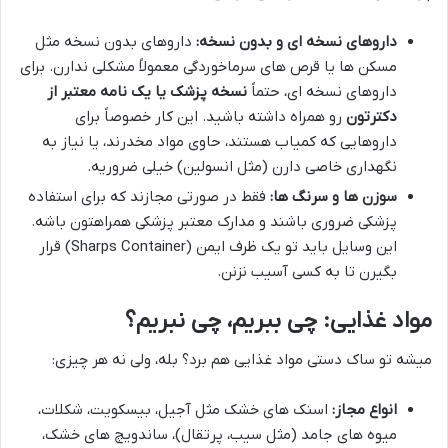
داروهای نسخه ای و بدون نسخه:
داروهای بدون نسخه مثل
مسکن ها یا قرص های سرماخوردگی معمولاً مشکلی ندارن. برای
داروهای نسخه ای، حتماً
نسخه پزشک یا یک نامه معتبر از
دکترتون
رو همراه داشته باشید. این کار خصوصاً برای
داروهایی که کمیاب هستند، حاوی مواد مخدرند، یا نیاز به
نگهداری خاصی دارن (مثل انسولین) خیلی ضروریه.
سوزن ها و سرنگ ها:
فقط در صورتی مجازند که برای استفاده
پزشکی ضروری باشند و مدارک معتبر پزشکی همراهتون باشه.
این وسایل باید تو یک ظرف ایمن (Sharps Container) قرار
بگیرن تا به کسی آسیب نزنن.
مواد غذایی: چی ببریم، چی نبریم؟
میشه تو ساک دستی مواد غذایی هم برد؟ بله، ولی نه هر چیزی:
انواع مجاز:
اسنک های خشک مثل آجیل، بیسکویت، شکلات،
میوه های جامد (مثل سیب، پرتقال)، ساندویچ های خشک،