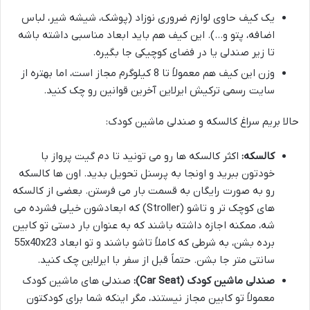
یک کیف حاوی لوازم ضروری نوزاد (پوشک، شیشه شیر، لباس
اضافه، پتو و…). این کیف هم باید ابعاد مناسبی داشته باشه
تا زیر صندلی یا در فضای کوچیکی جا بگیره.
وزن این کیف هم معمولاً تا 8 کیلوگرم مجاز است، اما بهتره از
سایت رسمی ترکیش ایرلاین آخرین قوانین رو چک کنید.
حالا بریم سراغ کالسکه و صندلی ماشین کودک:
کالسکه:
اکثر کالسکه ها رو می تونید تا دم گیت پرواز با
خودتون ببرید و اونجا به پرسنل تحویل بدید. اون ها کالسکه
رو به صورت رایگان به قسمت بار می فرستن. بعضی از کالسکه
های کوچک تر و تاشو (Stroller) که ابعادشون خیلی فشرده می
شه، ممکنه اجازه داشته باشند که به عنوان بار دستی تو کابین
برده بشن، به شرطی که کاملاً تاشو باشند و تو ابعاد 55x40x23
سانتی متر جا بشن. حتماً قبل از سفر با ایرلاین چک کنید.
صندلی ماشین کودک (Car Seat):
صندلی های ماشین کودک
معمولاً تو کابین مجاز نیستند، مگر اینکه شما برای کودکتون