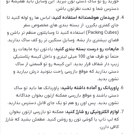
خورید رو تو ساک دستی تون ببرید. این وسایل باید همیشه تو
دسترس شما و تحت نظرتون باشن.
از چیدمان هوشمندانه استفاده کنید:
لباس ها رو لوله کنید تا
جای کمتری بگیرن. از بسته بندی های مخصوص سفر
(Packing Cubes) استفاده کنید تا وسایلتون منظم تر باشن و
فضای بیشتری باز بشه. وسایل سنگین تر رو کف ساک بذارید.
مایعات رو درست بسته بندی کنید:
یادتون نره مایعات رو
حتماً تو ظرف های 100 میلی لیتری و داخل کیسه پلاستیکی
زیپ دار شفاف قرار بدید. این کیسه رو تو قسمتی از ساک
دستی بذارید که موقع بازرسی راحت بتونید درش بیارید و
نشون بدید.
پاوربانک رو آماده داشته باشید:
پاوربانک ها باید تو ساک
دستی باشند و موقع بازرسی ممکنه ازتون بخوان جداگانه
نشون بدید. پس اون رو هم تو یک جای قابل دسترس بذارید.
لوازم الکترونیکی رو شارژ کنید:
ممکنه تو بازرسی ازتون بخوان
که لپ تاپ یا گوشی تون رو روشن کنید. مطمئن بشید که شارژ
کافی دارن.