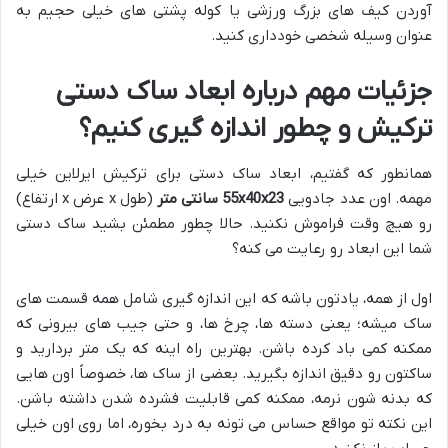
آوردن کیف های بزرگ ورزشی یا کوله پشتی های خیلی حجیم به
عنوان وسیله شخصی خودداری کنید.
جزئیات مهم درباره ابعاد ساک دستی
ترکیش و چطور اندازه گیری کنیم؟
همانطور که گفتیم، ابعاد ساک دستی برای ترکیش ایرلاین خیلی
مهمه. اون عدد جادویی
55x40x23 سانتی متر
(طول x عرض x ارتفاع)
رو هیچ وقت فراموش نکنید. حالا چطور مطمئن بشید ساک دستی
شما این ابعاد رو رعایت می کنه؟
اول از همه، یادتون باشه که این اندازه گیری شامل همه قسمت های
ساک میشه؛ یعنی دسته ها، چرخ ها، و حتی جیب های بیرونی که
ممکنه کمی باد کرده باشن. بهترین راه اینه که یک متر بردارید و
ساکتون رو دقیق اندازه بگیرید. بعضی از ساک ها، خصوصاً اون هایی
که بدنه شون نرمه، ممکنه کمی قابلیت فشرده شدن داشته باشن.
این نکته تو مواقع حساس می تونه به درد بخوره، اما روی اون خیلی