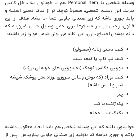
وسیله شخصی یا Personal Item هم با خودتون به داخل کابین
ببرید. این وسیله شخصی، معمولاً کوچک تر از ساک دستی اصلیه و
باید جوری باشه که زیر صندلی جلویی شما جا بشه. هدف از این
قانون، راحتی بیشتر مسافرها برای حمل وسایل خیلی ضروریه که
دائم بهشون احتیاج دارن. این اقلام می تونن شامل موارد زیر باشند:
کیف دستی زنانه (معمولی)
کیف لپ تاپ یا کیف تبلت
دوربین عکاسی کوچک (نه دوربین های حرفه ای بزرگ)
کیف نوزاد (که توش وسایل ضروری نوزاد مثل پوشک، شیشه
شیر و لباس باشه)
چتر
یک ژاکت یا کت
یک کتاب یا مجله
حواستون باشه که این وسیله شخصی هم باید ابعاد معقولی داشته
باشه و جوری نباشه که نتونید زیر صندلی جلویی بذاریدش. پس از