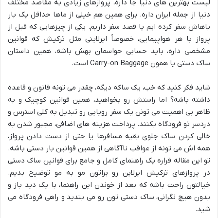
لیست بهترین های دنیا جا داره، پروازهای زیادی به مقاصد مختلف
دنیا از جمله ایران داره. برای همین هم خیلی از ماها حداقل یک بار
باهاش سفر کرده ایم یا قصد سفر داریم. یکی از چیزهایی که قبل از
پرواز با هر هواپیمایی، خصوصاً ایرلاینی مثل ترکیش که قوانین
مشخصی داره، باید حسابی حواسمان بهش باشه، همین داستان
ساک دستی یا همون Carry-on Baggage است.
شاید فکر کنید که خب، یک ساکه دیگه، چقدر می تونه قانون و قاعده
داشته باشه؟ اما راستش رو بخواهید، همین قوانین کوچیک و به
ظاهر بی اهمیت می تونن یک سفر رویایی رو تبدیل به کلی استرس و
دردسر تو فرودگاه بکنند. پرداخت هزینه های اضافی، مجبور شدن به
خالی کردن ساک جلوی بقیه مسافرها یا حتی از دست دادن پرواز،
همه اش می تونه از عواقب ناآگاهی از همین قوانین بار دستی باشه.
تو این مقاله قراره یک راهنمای کامل و جامع برای قوانین ساک دستی
در پروازهای ترکیش ایرلاین رو براتون مو به مو توضیح بدیم.
خیالتون راحت باشه که بعد از خوندن این راهنما، با یک دید باز و
بدون هیچ نگرانی، ساک دستی تون رو می بندید و راهی فرودگاه می
شید.