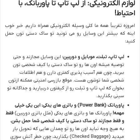
لوازم الکترونیکی: از لپ تاپ تا پاوربانک، با
احتیاط!
امروزه تقریباً همه ما کلی وسیله الکترونیکی همراه داریم. خبر خوب
اینه که بیشتر این وسایل رو می تونید تو ساک دستی تون حمل
کنید:
لپ تاپ، تبلت، موبایل و دوربین:
این وسایل مجازند و حتی
توصیه میشه اون ها رو تو ساک دستی یا کیف شخصی تون
ببرید، چون هم آسیب پذیری کمتری دارن و هم اطلاعات
شخصی شما توشون هست. موقع بازرسی امنیتی ممکنه ازتون
بخوان که لپ تاپ و تبلت رو از کیفتون دربیارید و جداگانه تو
سینی بگذارید.
پاوربانک (Power Bank) و باتری های یدکی:
این یکی خیلی
مهمه!
پاوربانک ها و باتری های یدکی (مثل باتری دوربین)
فقط
و فقط مجازند تو ساک دستی یا کیف شخصی شما حمل بشن.
به هیچ وجه نباید اون ها رو تو چمدان هایی که تحویل بار
میدید (Checked Baggage) بگذارید، چون خطر آتش سوزی