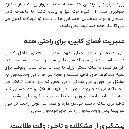
ورود هرگونه وسیله ای که ممکنه امنیت پرواز رو به خطر بندازه،
جلوگیری بشه. از اشیاء نوک تیز و برنده گرفته تا مایعات قابل
اشتعال و مواد شیمیایی، همه این ها با دقت تو فرودگاه کنترل می
شن تا سفر همه مسافرها ایمن باشه.
مدیریت فضای کابین، برای راحتی همه
یکی دیگه از دلایل خیلی مهم، مدیریت فضای داخل کابین
هواپیماست. فضای محفظه های بالای سر و زیر صندلی ها محدوده.
اگر هر کسی با ساک دستی بزرگ یا چند تا ساک بیاد، اونوقت برای
بقیه مسافرها جای کافی نیست و همه سر جا دادن وسایلشون به
مشکل می خورن. این شلوغی و بی نظمی نه تنها باعث کلافگی می
شه، بلکه می تونه روند سوار شدن (Boarding) رو هم حسابی کند
کنه. با رعایت ابعاد و وزن استاندارد، هر مسافری جای مشخص و
کافی برای ساک دستی خودش داره و همه می تونن راحت تر سوار
هواپیما بشن و وسایلشون رو سر جای خودشون بذارن.
پیشگیری از مشکلات و تاخیر: وقت طلاست!