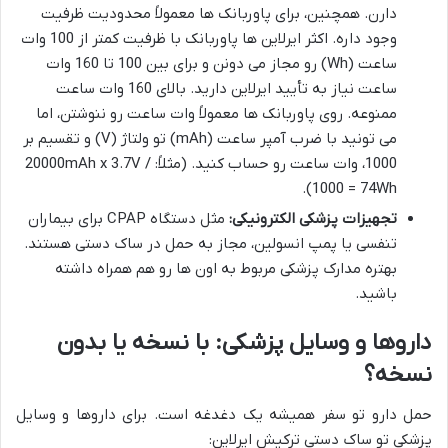
دارن. همچنین، برای پاوربانک ها معمولاً محدودیت ظرفیت
وجود داره. اکثر ایرلاین ها پاوربانک با ظرفیت کمتر از 100 وات
ساعت (Wh) رو مجاز می دونن و برای بین 100 تا 160 وات
ساعت نیاز به تأیید ایرلاین دارید. بالای 160 وات ساعت
ممنوعه. روی پاوربانک ها معمولاً وات ساعت رو ننوشتن، اما
می تونید با ضرب آمپر ساعت (mAh) تو ولتاژ (V) و تقسیم بر
1000، وات ساعت رو حساب کنید. (مثلاً: 20000mAh x 3.7V /
1000 = 74Wh).
تجهیزات پزشکی الکترونیکی:
مثل دستگاه CPAP برای بیماران
تنفسی یا پمپ انسولین، مجاز به حمل در ساک دستی هستند.
بهتره مدارک پزشکی مربوط به اون ها رو هم همراه داشته
باشید.
داروها و وسایل پزشکی: با نسخه یا بدون
نسخه؟
حمل دارو تو سفر همیشه یک دغدغه است. برای داروها و وسایل
پزشکی تو ساک دستی ترکیش ایرلاین: