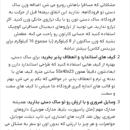
مشکلاتی که مسافرا باهاش روبرو می شن، اضافه وزن ساک
دستی تو فرودگاهه. نذارید این اتفاق بیفته! قبل از حرکت به
فرودگاه، ساک دستی تون رو با یک ترازوی خانگی وزن کنید. اگر
ترازو ندارید، می تونید از ترازوهای دیجیتال مسافرتی کوچیک
استفاده کنید که حسابی کارتون رو راحت می کنه. مطمئن
بشید که وزن ساکتون از 8 کیلوگرم (یا مجموع 16 کیلوگرم برای
بیزینس کلاس) بیشتر نباشه.
کیف های استاندارد و انعطاف پذیر بخرید:
برای ساک دستی،
بهتره از کیف هایی استفاده کنید که طراحی استاندارد دارن و
ابعادشون دقیقاً همون 55x40x23 سانتی متره. کیف های با
بدنه ی نرم و انعطاف پذیر، در مواقعی که یکم پر می شن، بهتر
تو قالب های اندازه گیری فرودگاه جا میشن تا کیف های سفت
و سخت.
وسایل ضروری و با ارزش رو تو ساک دستی بذارید:
همیشه
مدارک مهم (مثل پاسپورت، بلیط، مدارک هویتی)، داروهای
ضروری، پول نقد، کارت های اعتباری، لپ تاپ، تبلت، موبایل،
جواهرات، و هر چیز با ارزشی که بدون اون تو سفر به مشکل می