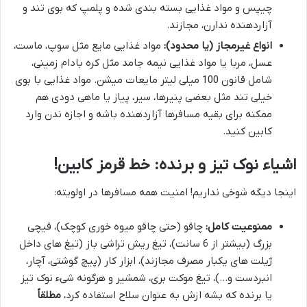
چیپس و مواد غذایی بسته بندی شده و پلمپ که بوی تند و
آزاردهنده ندارن، مجازند.
انواع غیرمجاز (یا محدود):
مواد غذایی مایع مثل سوپ، ماست،
عسل، مربا یا مواد غذایی نیمه جامد مثل کره بادام زمینی،
شامل قانون 100 میلی لیتر مایعات میشن. مواد غذایی با بوی
خیلی تند مثل بعضی پنیرها، سیر، پیاز یا ماهی دودی هم
ممکنه برای بقیه مسافرها آزاردهنده باشه و اجازه ندن وارد
کابین کنید.
اشیاء نوک تیز و برنده: خط قرمز کابین!
اینجا دیگه شوخی نداریم! امنیت همه مسافرها در اولویته:
ممنوعیت کامل:
چاقو (حتی چاقو میوه خوری کوچک)، قیچی
بزرگ (بیشتر از 6 سانت)، تیغ ریش تراشی باز (تیغ های داخل
ژیلت های یکبار مصرف مجازند)، ابزار کار (پیچ گوشتی، آچار،
انبردست و…)، تیغ موکت بری، شمشیر و هرگونه شیء نوک تیز
یا برنده که بشه ازش به عنوان سلاح استفاده کرد،
مطلقاً