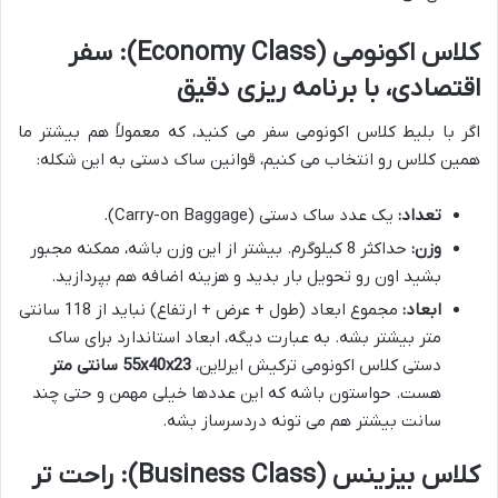
کلاس اکونومی (Economy Class): سفر
اقتصادی، با برنامه ریزی دقیق
اگر با بلیط کلاس اکونومی سفر می کنید، که معمولاً هم بیشتر ما
همین کلاس رو انتخاب می کنیم، قوانین ساک دستی به این شکله:
تعداد:
یک عدد ساک دستی (Carry-on Baggage).
وزن:
حداکثر 8 کیلوگرم. بیشتر از این وزن باشه، ممکنه مجبور
بشید اون رو تحویل بار بدید و هزینه اضافه هم بپردازید.
ابعاد:
مجموع ابعاد (طول + عرض + ارتفاع) نباید از 118 سانتی
متر بیشتر بشه. به عبارت دیگه، ابعاد استاندارد برای ساک
دستی کلاس اکونومی ترکیش ایرلاین،
55x40x23 سانتی متر
هست. حواستون باشه که این عددها خیلی مهمن و حتی چند
سانت بیشتر هم می تونه دردسرساز بشه.
کلاس بیزینس (Business Class): راحت تر