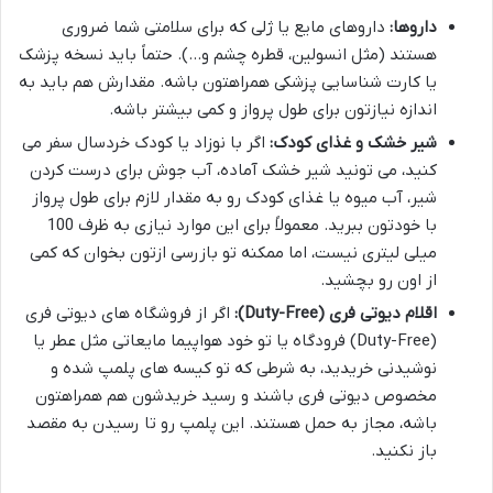
داروها:
داروهای مایع یا ژلی که برای سلامتی شما ضروری
هستند (مثل انسولین، قطره چشم و…). حتماً باید نسخه پزشک
یا کارت شناسایی پزشکی همراهتون باشه. مقدارش هم باید به
اندازه نیازتون برای طول پرواز و کمی بیشتر باشه.
شیر خشک و غذای کودک:
اگر با نوزاد یا کودک خردسال سفر می
کنید، می تونید شیر خشک آماده، آب جوش برای درست کردن
شیر، آب میوه یا غذای کودک رو به مقدار لازم برای طول پرواز
با خودتون ببرید. معمولاً برای این موارد نیازی به ظرف 100
میلی لیتری نیست، اما ممکنه تو بازرسی ازتون بخوان که کمی
از اون رو بچشید.
اقلام دیوتی فری (Duty-Free):
اگر از فروشگاه های دیوتی فری
(Duty-Free) فرودگاه یا تو خود هواپیما مایعاتی مثل عطر یا
نوشیدنی خریدید، به شرطی که تو کیسه های پلمپ شده و
مخصوص دیوتی فری باشند و رسید خریدشون هم همراهتون
باشه، مجاز به حمل هستند. این پلمپ رو تا رسیدن به مقصد
باز نکنید.