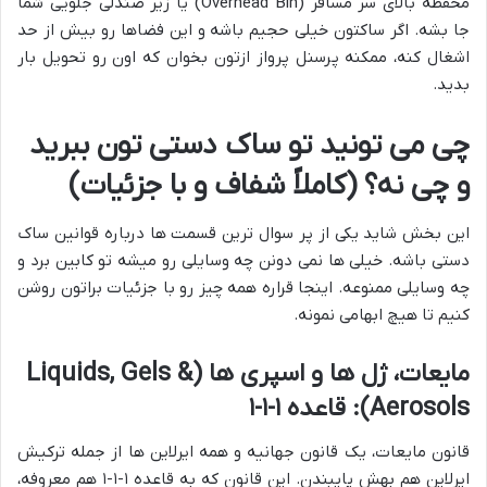
محفظه بالای سر مسافر (Overhead Bin) یا زیر صندلی جلویی شما
جا بشه. اگر ساکتون خیلی حجیم باشه و این فضاها رو بیش از حد
اشغال کنه، ممکنه پرسنل پرواز ازتون بخوان که اون رو تحویل بار
بدید.
چی می تونید تو ساک دستی تون ببرید
و چی نه؟ (کاملاً شفاف و با جزئیات)
این بخش شاید یکی از پر سوال ترین قسمت ها درباره قوانین ساک
دستی باشه. خیلی ها نمی دونن چه وسایلی رو میشه تو کابین برد و
چه وسایلی ممنوعه. اینجا قراره همه چیز رو با جزئیات براتون روشن
کنیم تا هیچ ابهامی نمونه.
مایعات، ژل ها و اسپری ها (Liquids, Gels &
Aerosols): قاعده ۱-۱-۱
قانون مایعات، یک قانون جهانیه و همه ایرلاین ها از جمله ترکیش
ایرلاین هم بهش پایبندن. این قانون که به قاعده ۱-۱-۱ هم معروفه،