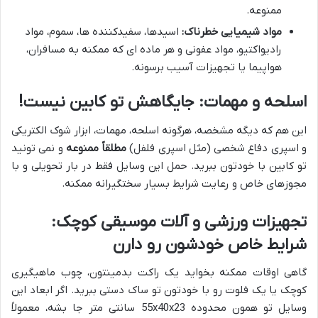
ممنوعه.
مواد شیمیایی خطرناک:
اسیدها، سفیدکننده ها، سموم، مواد
رادیواکتیو، مواد عفونی و هر ماده ای که ممکنه به مسافران،
هواپیما یا تجهیزات آسیب برسونه.
اسلحه و مهمات: جایگاهش تو کابین نیست!
این هم که دیگه مشخصه، هرگونه اسلحه، مهمات، ابزار شوک الکتریکی
و اسپری دفاع شخصی (مثل اسپری فلفل)
مطلقاً ممنوعه
و نمی تونید
تو کابین با خودتون ببرید. حمل این وسایل فقط در بار تحویلی و با
مجوزهای خاص و رعایت شرایط بسیار سختگیرانه ممکنه.
تجهیزات ورزشی و آلات موسیقی کوچک:
شرایط خاص خودشون رو دارن
گاهی اوقات ممکنه بخواید یک راکت بدمینتون، چوب ماهیگیری
کوچک یا یک فلوت رو با خودتون تو ساک دستی ببرید. اگر ابعاد این
وسایل تو همون محدوده 55x40x23 سانتی متر جا بشه، معمولاً