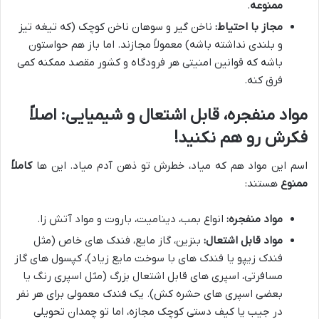
ممنوعه
.
مجاز با احتیاط:
ناخن گیر و سوهان ناخن کوچک (که تیغه تیز
و بلندی نداشته باشه) معمولاً مجازند. اما باز هم حواستون
باشه که قوانین امنیتی هر فرودگاه و کشور مقصد ممکنه کمی
فرق کنه.
مواد منفجره، قابل اشتعال و شیمیایی: اصلاً
فکرش رو هم نکنید!
اسم این مواد هم که میاد، خطرش تو ذهن آدم میاد. این ها
کاملاً
ممنوع
هستند:
مواد منفجره:
انواع بمب، دینامیت، باروت و مواد آتش زا.
مواد قابل اشتعال:
بنزین، گاز مایع، فندک های خاص (مثل
فندک زیپو یا فندک های با سوخت مایع زیاد)، کپسول های گاز
مسافرتی، اسپری های قابل اشتعال بزرگ (مثل اسپری رنگ یا
بعضی اسپری های حشره کش). یک فندک معمولی برای هر نفر
در جیب یا کیف دستی کوچک مجازه، اما تو چمدان تحویلی