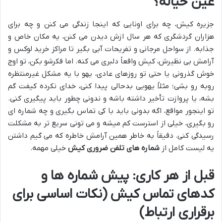
عین خیاله؟
جزیره کیش، چه برای اونایی که اینجا زندگی می کنن و چه برای
هزاران گردشگری که هر سال ازش دیدن می کنن، یه مکان خاص و
جذابه. از سواحل مرجانی و تفریحات آبی بگیر تا مراکز خرید لوکس و
آرامش بی نظیرش، کیش واقعاً دلبری می کنه. اما فکرشو بکن، تو اوج
خوش گذرونی یا حتی تو روزهای عادی، یهو با یه مشکل غیرمنتظره
روبه رو بشی؛ مثلاً یهویی بدحالی پیدا کنی، خدای نکرده کیفت گم
بشه، یا پروازت تأخیر داشته باشه و ندونی چطور باید پیگیری کنی.
تو اینجور مواقع، اگه بدونی باید با کی تماس بگیری و چه شماره ای
رو بگیری، خیلی از استرست کم میشه و می تونی سریع تر به مشکلت
رسیدگی کنی. دقیقاً به خاطر همین آرامش خاطره که می گیم داشتن
یه لیست کامل از
شماره های تلفن ضروری کیش
خیلی مهمه.
قبل از هر کاری: پیش شماره ها و
کدهای تماس کیش (نکات اساسی برای
برقراری ارتباط)