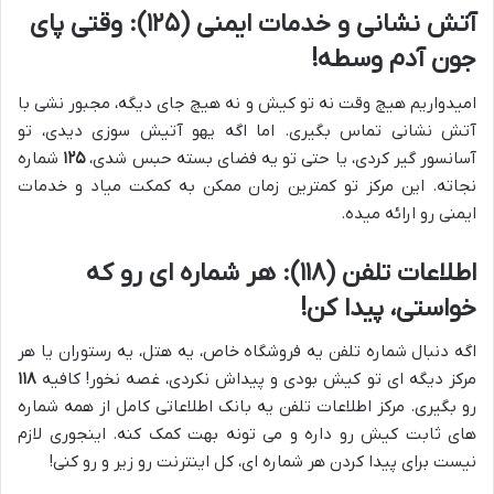
آتش نشانی و خدمات ایمنی (۱۲۵): وقتی پای
جون آدم وسطه!
امیدواریم هیچ وقت نه تو کیش و نه هیچ جای دیگه، مجبور نشی با
آتش نشانی تماس بگیری. اما اگه یهو آتیش سوزی دیدی، تو
آسانسور گیر کردی، یا حتی تو یه فضای بسته حبس شدی،
۱۲۵
شماره
نجاته. این مرکز تو کمترین زمان ممکن به کمکت میاد و خدمات
ایمنی رو ارائه میده.
اطلاعات تلفن (۱۱۸): هر شماره ای رو که
خواستی، پیدا کن!
اگه دنبال شماره تلفن یه فروشگاه خاص، یه هتل، یه رستوران یا هر
مرکز دیگه ای تو کیش بودی و پیداش نکردی، غصه نخور! کافیه
۱۱۸
رو بگیری. مرکز اطلاعات تلفن یه بانک اطلاعاتی کامل از همه شماره
های ثابت کیش رو داره و می تونه بهت کمک کنه. اینجوری لازم
نیست برای پیدا کردن هر شماره ای، کل اینترنت رو زیر و رو کنی!