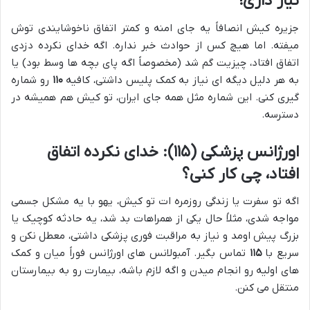
نیاز داری!
جزیره کیش انصافاً یه جای امنه و کمتر اتفاق ناخوشایندی توش
میفته. اما هیچ کس از حوادث خبر نداره. اگه خدای نکرده دزدی
اتفاق افتاد، چیزیت گم شد (مخصوصاً اگه پای بچه ها وسط بود) یا
به هر دلیل دیگه ای نیاز به کمک پلیس داشتی، کافیه
۱۱۰
رو شماره
گیری کنی. این شماره مثل همه جای ایران، تو کیش هم همیشه در
دسترسه.
اورژانس پزشکی (۱۱۵): خدای نکرده اتفاق
افتاد، چی کار کنی؟
اگه تو سفرت یا زندگی روزمره ات تو کیش، یهو با یه مشکل جسمی
مواجه شدی، مثلاً حال یکی از همراهات بد شد، یه حادثه کوچیک یا
بزرگ پیش اومد و نیاز به مراقبت فوری پزشکی داشتی، معطل نکن و
سریع با
۱۱۵
تماس بگیر. آمبولانس های اورژانس فوراً میان و کمک
های اولیه رو انجام میدن و اگه لازم باشه، بیمارت رو به بیمارستان
منتقل می کنن.