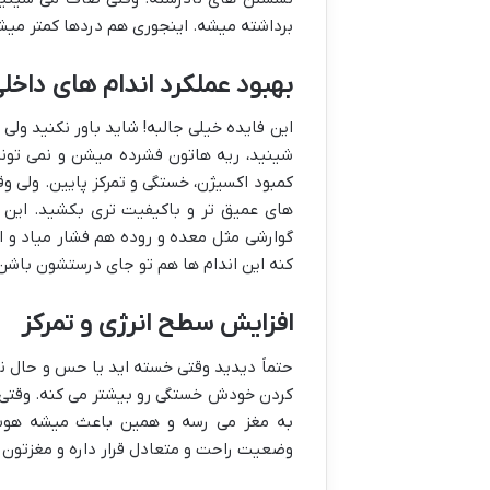
برداشته میشه. اینجوری هم دردها کمتر می
بهبود عملکرد اندام های داخل
این فایده خیلی جالبه! شاید باور نکنید ول
شینید، ریه هاتون فشرده میشن و نمی تون
کمبود اکسیژن، خستگی و تمرکز پایین. ولی و
های عمیق تر و باکیفیت تری بکشید. این یع
گوارشی مثل معده و روده هم فشار میاد و
کنه این اندام ها هم تو جای درستشون باشن 
افزایش سطح انرژی و تمرکز
حتماً دیدید وقتی خسته اید یا حس و حال ند
کردن خودش خستگی رو بیشتر می کنه. وقتی 
به مغز می رسه و همین باعث میشه هوشیار
وضعیت راحت و متعادل قرار داره و مغزتون 