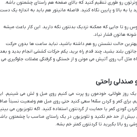
وترتون رو طوری تنظیم کنید که بالای صفحه هم راستای چشمتون باشه.
 یا به بالا و پایین نگاه کنید. فاصله مانیتور هم باید به اندازه یک دست
 رو تا جایی که ممکنه نزدیک بدنتون نگه دارید. این کار باعث میشه
شونه هاتون فشار نیاد.
هترین حالت نشستن رو هم داشته باشید، نباید ساعت ها بدون حرکت
دقیقه یک بار، از جاتون بلند بشید، چند قدم راه برید، یکم حرکات کششی انجام بدید و بعد
اه مثل آب روی آتیش می مونن و از خستگی و گرفتگی عضلات جلوگیری می
یک روز طولانی، خودمون رو پرت می کنیم روی مبل و لش می شینیم. ای
یم، برای کمر و گردن سمّه! سعی کنید حتی روی مبل هم وضعیت نسبتاً صاف
کردن گودی کمر یا حمایت از گردنتون استفاده کنید. اگه تلویزیون می بینید
ن بیش از حد خم نکنید و تلویزیون در یک راستای مناسب با چشمتون باشه
ی رو بالا بگیرید تا گردنتون کمتر خم بشه.