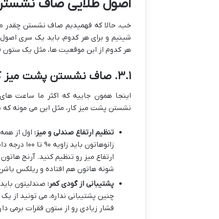
اصول طلایی صاف نشستن
خب، حالا که فهمیدیم صاف نشستن چقدر مه
شینیم و برای هر کدوم، باید یک سری اصول 
هر کدوم از این موقعیت ها، مثل یک ستون ف
۳.۱. صاف نشستن پشت میز کار/کامپیوتر (مهمترین بخش)
اینجا همون جاییه که اکثر ما ساعت ها
نشستن پشت میز کار، مثل این می مونه که ی
تنظیم ارتفاع صندلی و میز:
اول از همه،
زانوهاتون با
شونه هاتون هم افتاده و ریلکس باشن، 
پشتیبانی از گودی کمر:
صندلیتون باید 
چنین پشتیبانی نداره، می تونید از یک
فشار زیادی رو از ستون فقرات برمی دار