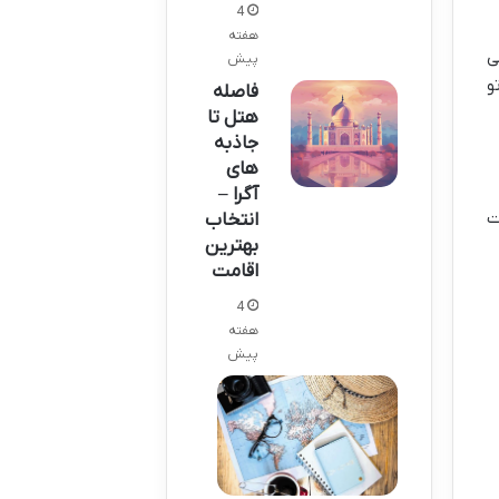
4
هفته
ی
پیش
و
فاصله
هتل تا
جاذبه
های
آگرا –
ت
انتخاب
بهترین
اقامت
4
هفته
پیش