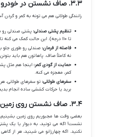
۳.۳. صاف نشستن در خودرو
رانندگی طولانی هم می تونه به کمر و گردن 
تنظیم پشتی صندلی:
تا ۱۱۰ درجه). این حالت کمک می کنه تا فشار از روی کمر کمتر بشه.
فاصله از فرمان:
صندلی رو طوری جلو بی
نه کاملاً صاف. پاهاتون هم باید بتونن
حمایت از گودی کمر:
اینجا هم مثل پشت
کمر، معجزه می کنه.
سفرهای طولانی:
تو سفرهای طولانی، هر 
برید یا حرکات کششی ساده انجام بدید
۳.۴. صاف نشستن روی زمین (چهارزانو، پاهای کشیده)
بعضی وقت ها مجبوریم روی زمین بشینیم، م
نشست! اگه می تونید، به دیوار یا یک پشت
نکنید. اگه چهارزانو می شینید، هر از گاه