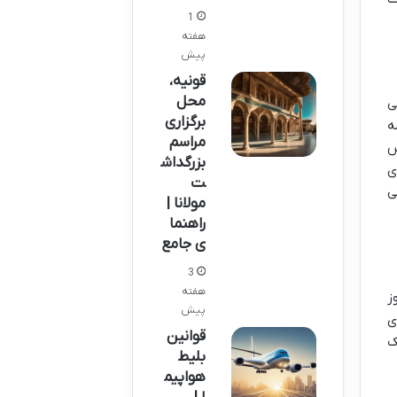
1
هفته
پیش
قونیه،
محل
ی
برگزاری
ه
مراسم
س
بزرگداش
ی
ت
ی
مولانا |
راهنما
ی جامع
3
هفته
ز
پیش
ی
قوانین
ک
بلیط
هواپیم