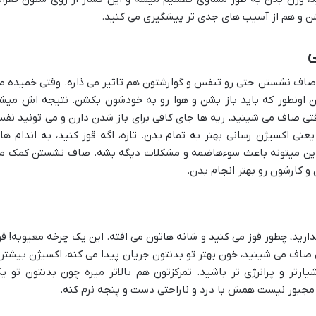
شن و هم از آسیب های جدی تر پیشگیری می کنید.
ی
ی صاف نشستن حتی رو تنفس و گوارشتون هم تاثیر می ذاره. وقتی خمیده م
ن اونطور که باید باز بشن و هوا رو به خودشون بکشن. نتیجه اش میش
قتی صاف می شینید، ریه ها جای کافی برای باز شدن دارن و می تونید نف
نی اکسیژن رسانی بهتر به تمام بدن. تازه، اگه قوز کنید، به اندام ها
 این میتونه باعث سوءهاضمه و مشکلات دیگه بشه. صاف نشستن کمک م
و کارشون رو بهتر انجام بدن.
ارید، چطور قوز می کنید و شانه هاتون می افته. این یک چرخه معیوبه! قو
صاف می شینید، خون بهتر تو بدنتون جریان پیدا می کنه، اکسیژن بیشتر
تر و پرانرژی تر باشید. تمرکزتون هم بالاتر میره چون بدنتون تو ی
مجبور نیست همش با درد و ناراحتی دست و پنجه نرم کنه.