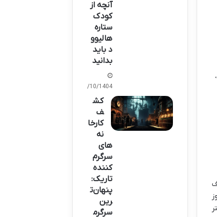
آنچه از
کودک
ستاره
هالیوو
د باید
بدانید
07/10/1404
کش
ف
کارخا
نه
های
سرگرم
کننده
تاریک:
ف
پنهان‌ت
ز
رین
ر
سرگرم