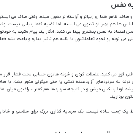
 به نفس
 صاف، ظاهر شما رو زیباتر و آراسته تر نشون میده. وقتی صاف می ایستی
 لباس ها هم بهتر تو تنتون می ایسته. اما قضیه فقط زیبایی نیست. وقت
حس اعتماد به نفس بیشتری پیدا می کنید. انگار یک پیام مثبت به خودتو
 می تونه رو نحوه تعاملاتتون با بقیه هم تاثیر بذاره و باعث بشه فعا
 وقتی قوز می کنید، عضلات گردن و شونه هاتون حسابی تحت فشار قرار م
ونه به سردردهای آزاردهنده تنشی یا حتی میگرنی منجر بشه. با صا
شه، اونا ریلکس میشن و در نتیجه، سردردها هم کمتر سراغتون میان. مث
تون بردارید.
یک ژست ساده نیست، یک سرمایه گذاری بزرگ برای سلامتی و شاداب