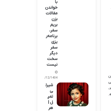
با
خواندن
مقالات
بزن
بریم
سفر،
برنامه‌ر
یزی
سفر
دیگر
سخت
نیست
ن
03/12/1404
ی
شیرل
،
ی
.
تمپ
ل |
هر