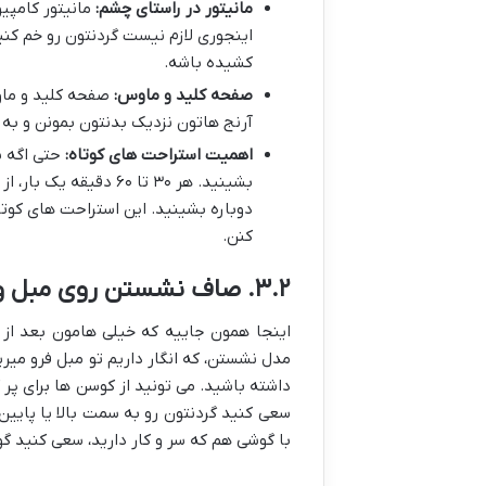
مانیتور در راستای چشم:
مانیتور کامپی
اینجوری لازم نیست گردنتون رو خم کنید
کشیده باشه.
صفحه کلید و ماوس:
صفحه کلید و ماوس
آرنج هاتون نزدیک بدنتون بمونن و به 
اهمیت استراحت های کوتاه:
حتی اگه ب
بشینید. هر ۳۰ تا ۶۰ 
دوباره بشینید. این استراحت های کوت
کنن.
۳.۲. صاف نشستن روی مبل و صندلی راحتی
اینجا همون جاییه که خیلی هامون بعد از 
مدل نشستن، که انگار داریم تو مبل فرو میر
داشته باشید. می تونید از کوسن ها برای پر 
سعی کنید گردنتون رو به سمت بالا یا پایی
با گوشی هم که سر و کار دارید، سعی کنید گوش