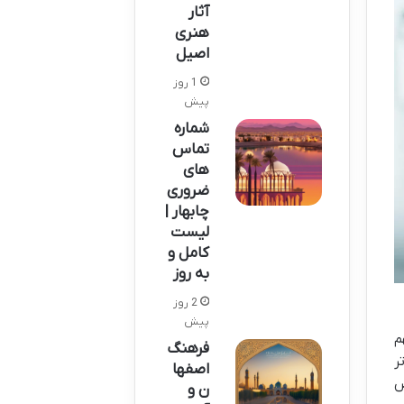
آثار
هنری
اصیل
1 روز
پیش
شماره
تماس
های
ضروری
چابهار |
لیست
کامل و
به روز
2 روز
پیش
م
فرهنگ
ر
اصفها
ص
ن و