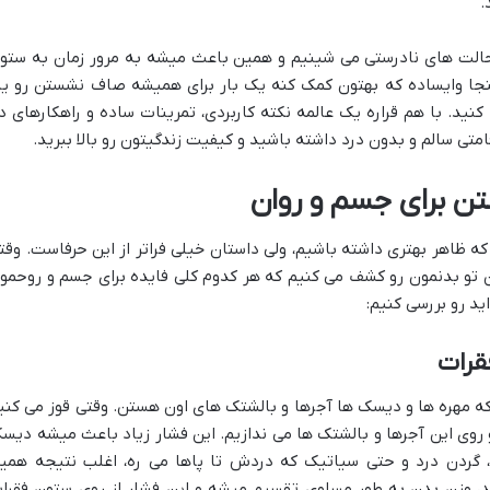
.
 حالت های نادرستی می شینیم و همین باعث میشه به مرور زمان به ستو
اینجا وایساده که بهتون کمک کنه یک بار برای همیشه صاف نشستن رو یا
کنید. با هم قراره یک عالمه نکته کاربردی، تمرینات ساده و راهکارهای د
تی سالم و بدون درد داشته باشید و کیفیت زندگیتون رو بالا ببرید.
ن برای جسم و روان
 ظاهر بهتری داشته باشیم، ولی داستان خیلی فراتر از این حرفاست. وقت
ن تو بدنمون رو کشف می کنیم که هر کدوم کلی فایده برای جسم و روحمو
اید رو بررسی کنیم:
قرات
ه مهره ها و دیسک ها آجرها و بالشتک های اون هستن. وقتی قوز می کنی
رو روی این آجرها و بالشتک ها می ندازیم. این فشار زیاد باعث میشه دیس
 گردن درد و حتی سیاتیک که دردش تا پاها می ره، اغلب نتیجه همی
 وزن بدن به طور مساوی تقسیم میشه و این فشار از روی ستون فقرا