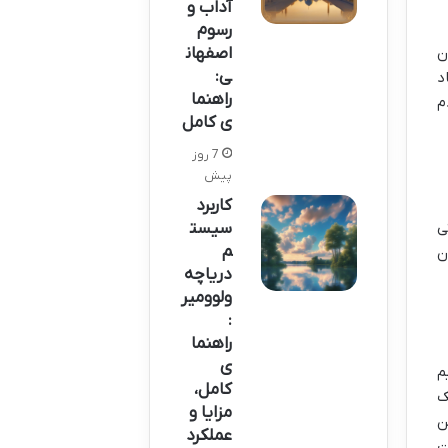
آداب و
رسوم
ن
اصفهان
ی:
د
راهنما
م
ی کامل
7 روز
پیش
کاربرد
سیست
ی
م
ن
دریاچه
ولوومیر
:
راهنما
ی
م
کامل،
ک
مزایا و
ن
عملکرد
ت