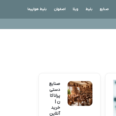
صنایع
بلیط
ویلا
اصفهان
بلیط هواپیما
صنایع
دستی
پراناکا
ن |
خرید
آنلاین