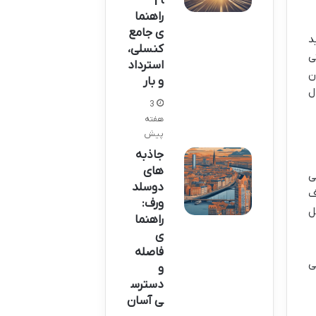
ا |
راهنما
ی جامع
د
کنسلی،
ی
استرداد
ن
و بار
ل
3
هفته
پیش
جاذبه
های
ی
دوسلد
ف
ورف:
ل
راهنما
ی
فاصله
ی
و
دسترس
ی آسان