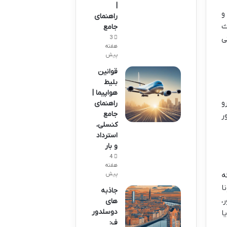
|
و
راهنمای
ث
جامع
3
ی
هفته
پیش
قوانین
بلیط
هواپیما |
و
راهنمای
جامع
ر
کنسلی،
استرداد
و بار
4
هفته
پیش
ه
ا
جاذبه
،
های
دوسلدور
ا
ف: