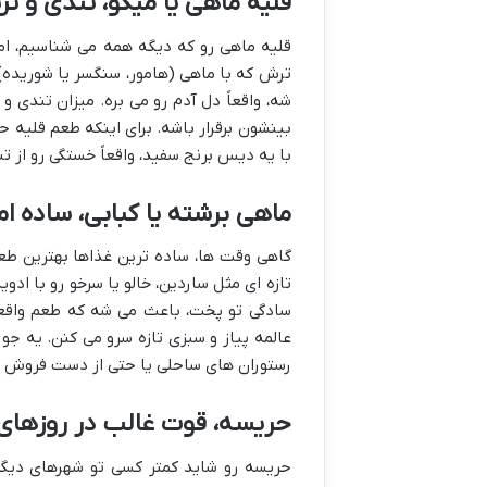
قلیه ماهی یا میگو، تندی و 
قلیه ماهی رو که دیگه همه می شناسیم، ا
ترش که با ماهی (هامور، سنگسر یا شوریده) 
شه، واقعاً دل آدم رو می بره. میزان تندی و
بینشون برقرار باشه. برای اینکه طعم قلیه ح
با یه دیس برنج سفید، واقعاً خستگی رو از تن
ماهی برشته یا کبابی، ساده ام
گاهی وقت ها، ساده ترین غذاها بهترین طعم 
تازه ای مثل ساردین، خالو یا سرخو رو با اد
سادگی تو پخت، باعث می شه که طعم واقعی م
عالمه پیاز و سبزی تازه سرو می کنن. یه جورا
رستوران های ساحلی یا حتی از دست فروش ه
حریسه، قوت غالب در روزها
حریسه رو شاید کمتر کسی تو شهرهای دیگه 