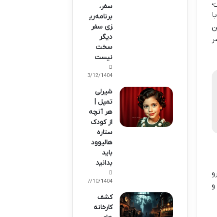
،
سفر،
ا
برنامه‌ری
ن
زی سفر
دیگر
ر
سخت
نیست
03/12/1404
شیرلی
تمپل |
هر آنچه
از کودک
ستاره
هالیوود
باید
بدانید
و
07/10/1404
و
کشف
کارخانه