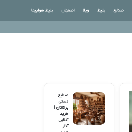
صنایع
بلیط
ویلا
اصفهان
بلیط هواپیما
صنایع
دستی
پراناکان |
خرید
آنلاین
آثار