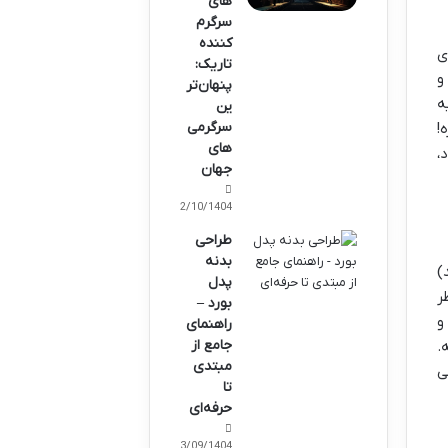
های
سرگرم
کننده
ی
تاریک:
و
پنهان‌تر
ه
ین
سرگرمی‌
!
های
،
جهان
02/10/1404
طراحی
بدنه
)
پدل
ر
بورد –
و
راهنمای
جامع از
.
مبتدی
ی
تا
حرفه‌ای
23/09/1404