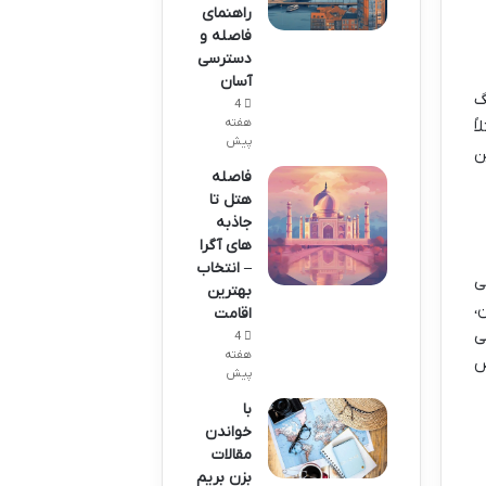
راهنمای
فاصله و
دسترسی
آسان
گ
4
هفته
ً
پیش
ن
فاصله
هتل تا
جاذبه
های آگرا
– انتخاب
ی
بهترین
،
اقامت
ی
4
هفته
ص
پیش
با
خواندن
مقالات
بزن بریم