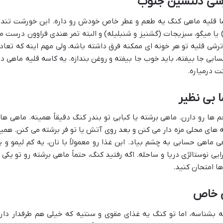
ترشی دلنشین جنوب
ما قلیه ماهی کنگ یه طعم و عطر خاص خودش رو داره. این خورشت تند 
یا میگو، سبزیجات (گشنیز و شنبلیله) و البته تمر هندی فراوون درست م
 ترشی قلیه تو هر خونه ای ممکنه فرق داشته باشه، ولی مهم اینه که تعاد
سابی جا بیفته، باید خوب جا بیفته و روغن بندازه. یه کاسه قلیه ماهی دا
ت درمیاره.
ا بی نظیر
ها رو دارن. ماهی برشته یا کبابی تو بندر کنگ دقیقاً همینه. ماهی ها
ویه های محلی مزه دار می کنن و بعد روی آتش یا تو فر برشته می کنن. همی
اهی حسابی به چشم بیاد. این غذا رو معمولاً با نان، یه کم لیمو و ی
یی نوستالژی دریا و ساحله. اگه رفتید کنگ، حتماً ماهی برشته رو تو یکی ا
ا امتحان کنید.
ی خاص
بشناسه، اما تو کنگ یه غذای مقوی و سنتیه که خیلی هم طرفدار داره