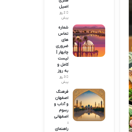
هنری
اصیل
2 روز
پیش
شماره
تماس
های
ضروری
چابهار |
لیست
کامل و
به روز
3 روز
پیش
فرهنگ
اصفهان
و آداب و
رسوم
اصفهانی
:
راهنمای