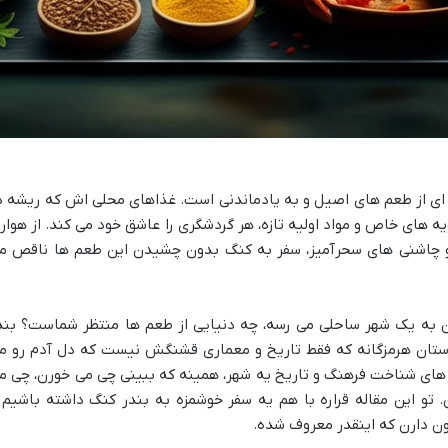
 ای از طعم های اصیل و به یادماندنی است. غذاهای محلی اش که ریشه د
ویه های خاص و مواد اولیه تازه، هر گردشگری را عاشق خود می کند. از هوار
و چاشنی های سحرآمیز، سفر به کنگ بدون چشیدن این طعم ها ناقص م
تون به یک شهر ساحلی می رسه، چه دنیایی از طعم ها منتظر شماست؟ بند
استان هرمزگانه که فقط تاریخ و معماری قشنگش نیست که دل آدم رو م
اه های شناخت فرهنگ و تاریخ یه شهر، همینه که ببینی چی می خورن، چی م
 تو این مقاله قراره با هم یه سفر خوشمزه به بندر کنگ داشته باشیم 
ون دارن که اینقدر معروف شده.