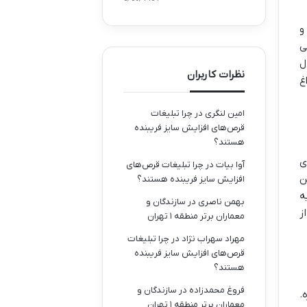
و
ی
ل
نظرات کاربران
غ
امین لنگری
در
چرا تبلیغات
قرص‌های افزایش سایز فریبنده
هستند؟
ی
آوا بیات
در
چرا تبلیغات قرص‌های
ن
افزایش سایز فریبنده هستند؟
ه
بهمن ناصری
در
سازندگان و
ز
معماران برتر منطقه ۱ تهران
مهراد سهراب نژاد
در
چرا تبلیغات
قرص‌های افزایش سایز فریبنده
هستند؟
فروغ محمدزاده
در
سازندگان و
.
معماران برتر منطقه ۱ تهران