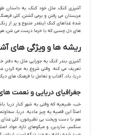
آشپزی کنگ، مثل خود کنگ، یه داستان طولان
عربستان می رفتن و برمی گشتن، کلی فرهنگ 
شده غذاهای کنگ اینقدر متنوع و پر از رنگ 
های دل چسبی که با خرما درست می شن، هر 
ریشه ها و ویژگی های آش
آشپزی بندر کنگ یه جورایی مثل یه دفتر خاط
تعریف می کنه. وقتی شروع به مزه کردن غذا
دریا، باد، آفتاب و تعامل با فرهنگ های دیگ
جغرافیای دریایی و نعمت های 
خب، طبیعیه که وقتی یه شهر کنار دریا با
اصلاً این قضیه یه چیز عادیه. دریا، سخاوتم
هم با دست وپخت بی نظیرشون، کلی غذای خ
سنگسر، ساردین، و میگوهای تازه، مواد اصلی
صید شده باشه، یه چیز دیگه است. اینقدر ک