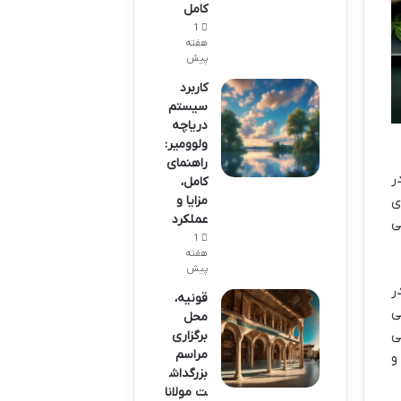
کامل
1
هفته
پیش
کاربرد
سیستم
دریاچه
ولوومیر:
راهنمای
ر
کامل،
مزایا و
ی
عملکرد
ی
1
هفته
پیش
ر
قونیه،
ی
محل
ی
برگزاری
مراسم
و
بزرگداش
ت مولانا