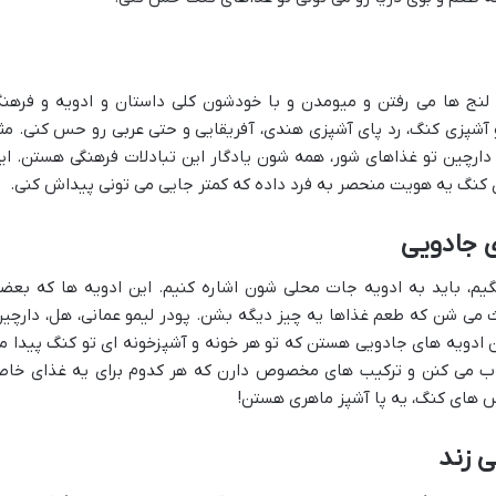
 لنج ها می رفتن و میومدن و با خودشون کلی داستان و ادویه و فرهن
آشپزی کنگ، رد پای آشپزی هندی، آفریقایی و حتی عربی رو حس کنی. مثلا
 دارچین تو غذاهای شور، همه شون یادگار این تبادلات فرهنگی هستن. ای
کنگ یه هویت منحصر به فرد داده که کمتر جایی می تونی پیداش کنی.
ی جادویی
گیم، باید به ادویه جات محلی شون اشاره کنیم. این ادویه ها که بعض
ی شن که طعم غذاها یه چیز دیگه بشن. پودر لیمو عمانی، هل، دارچین
ن ادویه های جادویی هستن که تو هر خونه و آشپزخونه ای تو کنگ پیدا م
یاب می کنن و ترکیب های مخصوص دارن که هر کدوم برای یه غذای خا
س های کنگ، یه پا آشپز ماهری هستن!
ی زند