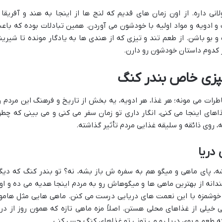
ی داره. از اون زمان های قدیم که لنج ها از اینجا به هند و آفریقا 
و ادویه و مواد اولیه با خودشون می آوردن. همین تبادلات بوده که باع
و بو باشن. از طعم تند و تیزی که از هندی ها به یادگار مونده تا شیرین
کدوم داستان خودشون رو دارن.
پزی خاص بندر کنگ
رات می مونه؛ هر غذا، هر ادویه، یه بخش از تاریخ و فرهنگ این مردم ر
های اینجا می کنی، انگار داری تو زمان سفر می کنی و می بینی که چطو
ه، روی ذائقه و سلیقه غذایی مردم تأثیر گذاشته.
دریا
شه، پای ماهی و میگو هم به سفره ش باز بشه، نه؟ تو بندر کنگ که دیگ
ندانه از بهترین ماهی ها و میگوهاش رو به مردم اینجا هدیه می ده و اون
وشمزه با این نعمت های دریایی درست می کنن. ماهی هایی مثل هامور
 خیلی از غذاهای محلی هستن. اصلاً مزه ماهی تازه که همون روز از دری
ه طعم و بوی دریا رو می تونی تو غذاهای کنگ حس کنی.