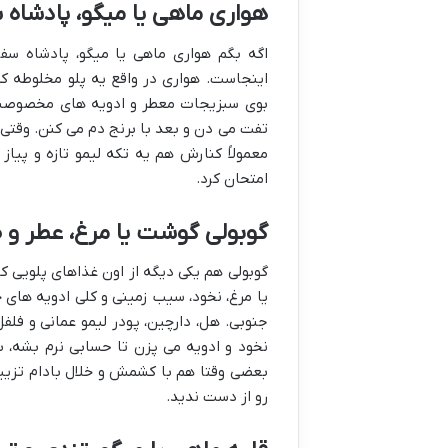
هواری ماهی یا میگو، پادشاه
اگه بگم هواری ماهی یا میگو، پادشاه سفر
اینجاست. هواری در واقع یه پلو مخلوطه که
بوی سبزیجات معطر و ادویه های مخصوصش، آ
تفت می دن و بعد با برنج دم می کنن. وقتی 
معمولاً کنارش هم یه تکه لیمو تازه و پیاز 
امتحان کرد.
گوبولی گوشت یا مرغ، عطر و
گوبولی هم یکی دیگه از اون غذاهای پلویی کن
یا مرغ، نخود، سیب زمینی و کلی ادویه های 
جنوبی. هل، دارچین، پودر لیمو عمانی و فلف
نخود و ادویه می پزن تا حسابی نرم بشه، 
بعضی وقتا هم با کشمش و خلال بادام تزیی
رو از دست ندید.