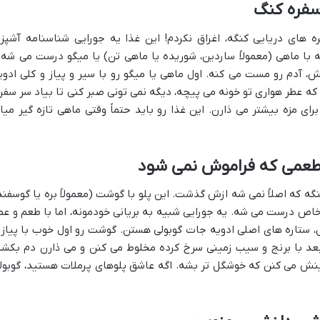
 سفره کنگ
ه های دریایی کنگه، اغراق نکردم! این غذا یه جورایی شناسنامه آشپز
 با ماهی (معمولاً ساردین، شوریده یا ماهی تن) یا میگو درست می شه 
دم رو مست می کنه. اول ماهی یا میگو رو با سیر و پیاز و کلی ادوی
که عطر هواری تو خونه می پیچه، دیگه نمی تونی صبر کنی تا بیاد سر سفره
برای مزه بیشتر می ذارن. این غذا رو باید حتماً وقتی ماهی تازه گیر میاد
 طعمی که فراموش نمی شود
گه که اصلاً نمی شه ازش گذشت. این پلو با گوشت (معمولاً بره یا گوسفند
خاص درست می شه. یه جورایی شبیه به بریانی خودمونه، اما با طعم و عط
ل، ستاره های اصلی ادویه جات گوبولی هستن. گوشت رو اول خوب با پیاز 
بعد با برنج و سیب زمینی سرخ کرده مخلوط می کنن و می ذارن دم بکشه
نش می کنن که خوشگل تر بشه. اگه عاشق پلوهای پرملات هستید، گوبول