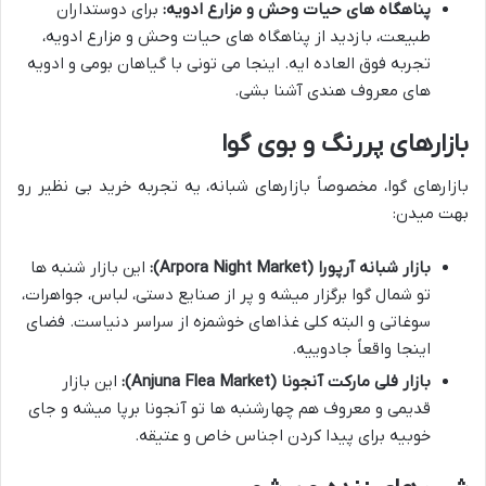
پناهگاه های حیات وحش و مزارع ادویه:
برای دوستداران
طبیعت، بازدید از پناهگاه های حیات وحش و مزارع ادویه،
تجربه فوق العاده ایه. اینجا می تونی با گیاهان بومی و ادویه
های معروف هندی آشنا بشی.
بازارهای پررنگ و بوی گوا
بازارهای گوا، مخصوصاً بازارهای شبانه، یه تجربه خرید بی نظیر رو
بهت میدن:
بازار شبانه آرپورا (Arpora Night Market):
این بازار شنبه ها
تو شمال گوا برگزار میشه و پر از صنایع دستی، لباس، جواهرات،
سوغاتی و البته کلی غذاهای خوشمزه از سراسر دنیاست. فضای
اینجا واقعاً جادوییه.
بازار فلی مارکت آنجونا (Anjuna Flea Market):
این بازار
قدیمی و معروف هم چهارشنبه ها تو آنجونا برپا میشه و جای
خوبیه برای پیدا کردن اجناس خاص و عتیقه.