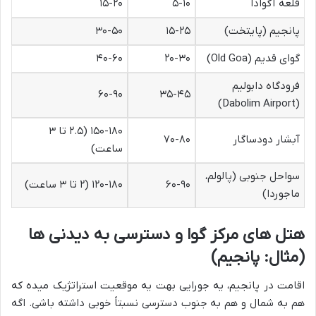
قلعه آگوادا
۵-۱۰
۱۵-۲۰
پانجیم (پایتخت)
۱۵-۲۵
۳۰-۵۰
گوای قدیم (Old Goa)
۲۰-۳۰
۴۰-۶۰
فرودگاه دابولیم
۶۰-۹۰
۳۵-۴۵
(Dabolim Airport)
۱۵۰-۱۸۰ (۲.۵ تا ۳
آبشار دودساگار
۷۰-۸۰
ساعت)
سواحل جنوبی (پالولم،
۶۰-۹۰
۱۲۰-۱۸۰ (۲ تا ۳ ساعت)
ماجوردا)
هتل های مرکز گوا و دسترسی به دیدنی ها
(مثال: پانجیم)
اقامت در پانجیم، یه جورایی بهت یه موقعیت استراتژیک میده که
هم به شمال و هم به جنوب دسترسی نسبتاً خوبی داشته باشی. اگه