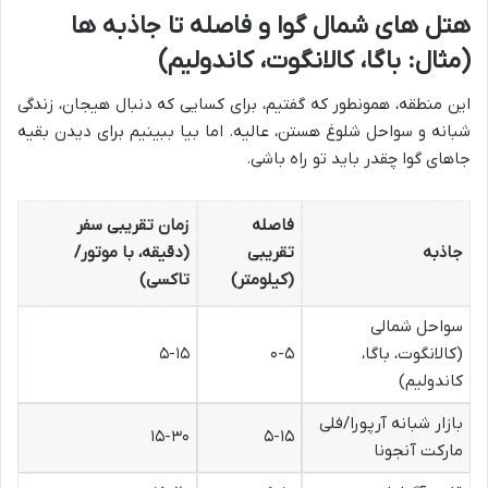
هتل های شمال گوا و فاصله تا جاذبه ها
(مثال: باگا، کالانگوت، کاندولیم)
این منطقه، همونطور که گفتیم، برای کسایی که دنبال هیجان، زندگی
شبانه و سواحل شلوغ هستن، عالیه. اما بیا ببینیم برای دیدن بقیه
جاهای گوا چقدر باید تو راه باشی.
فاصله
زمان تقریبی سفر
جاذبه
تقریبی
(دقیقه، با موتور/
(کیلومتر)
تاکسی)
سواحل شمالی
(کالانگوت، باگا،
۰-۵
۵-۱۵
کاندولیم)
بازار شبانه آرپورا/فلی
۱۵-۳۰
۵-۱۵
مارکت آنجونا