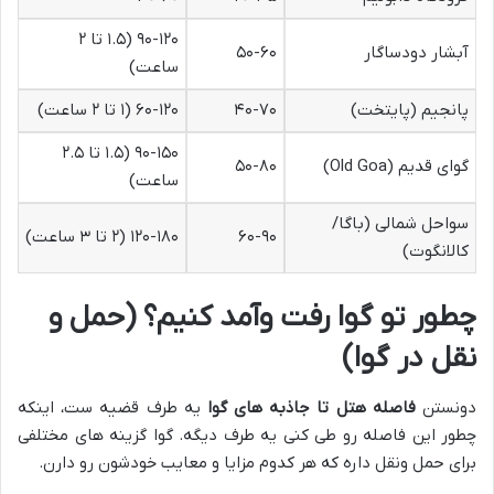
۹۰-۱۲۰ (۱.۵ تا ۲
آبشار دودساگار
۵۰-۶۰
ساعت)
پانجیم (پایتخت)
۴۰-۷۰
۶۰-۱۲۰ (۱ تا ۲ ساعت)
۹۰-۱۵۰ (۱.۵ تا ۲.۵
گوای قدیم (Old Goa)
۵۰-۸۰
ساعت)
سواحل شمالی (باگا/
۶۰-۹۰
۱۲۰-۱۸۰ (۲ تا ۳ ساعت)
کالانگوت)
چطور تو گوا رفت وآمد کنیم؟ (حمل و
نقل در گوا)
دونستن
فاصله هتل تا جاذبه های گوا
یه طرف قضیه ست، اینکه
چطور این فاصله رو طی کنی یه طرف دیگه. گوا گزینه های مختلفی
برای حمل ونقل داره که هر کدوم مزایا و معایب خودشون رو دارن.