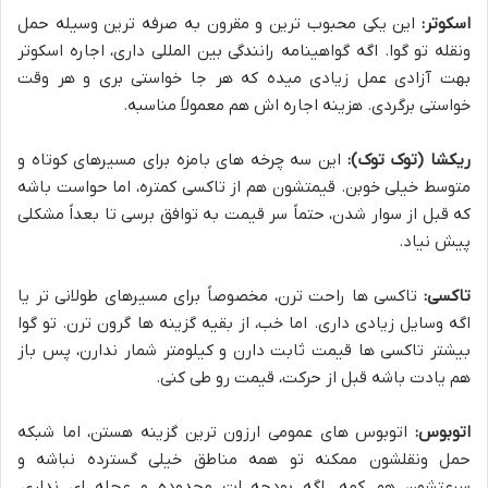
اسکوتر:
این یکی محبوب ترین و مقرون به صرفه ترین وسیله حمل
ونقله تو گوا. اگه گواهینامه رانندگی بین المللی داری، اجاره اسکوتر
بهت آزادی عمل زیادی میده که هر جا خواستی بری و هر وقت
خواستی برگردی. هزینه اجاره اش هم معمولاً مناسبه.
ریکشا (توک توک):
این سه چرخه های بامزه برای مسیرهای کوتاه و
متوسط خیلی خوبن. قیمتشون هم از تاکسی کمتره، اما حواست باشه
که قبل از سوار شدن، حتماً سر قیمت به توافق برسی تا بعداً مشکلی
پیش نیاد.
تاکسی:
تاکسی ها راحت ترن، مخصوصاً برای مسیرهای طولانی تر یا
اگه وسایل زیادی داری. اما خب، از بقیه گزینه ها گرون ترن. تو گوا
بیشتر تاکسی ها قیمت ثابت دارن و کیلومتر شمار ندارن، پس باز
هم یادت باشه قبل از حرکت، قیمت رو طی کنی.
اتوبوس:
اتوبوس های عمومی ارزون ترین گزینه هستن، اما شبکه
حمل ونقلشون ممکنه تو همه مناطق خیلی گسترده نباشه و
سرعتشون هم کمه. اگه بودجه ات محدوده و عجله ای نداری،