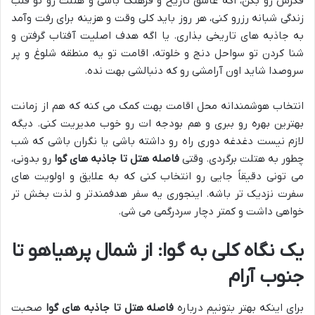
فکرش رو بکن، اگه عاشق تاریخ و فرهنگ باشی و هتلت رو تو قلب
زندگی شبانه رزرو کنی، هر روز باید کلی وقت و هزینه برای رفت وآمد
به جاذبه های تاریخی بذاری. یا اگه هدف اصلیت آفتاب گرفتن و
شنا کردن تو سواحل دنج و خلوته، اقامت تو یه منطقه شلوغ و پر
سروصدا شاید اون آرامشی رو که دنبالشی بهت نده.
انتخاب هوشمندانه محل اقامت بهت کمک می کنه که هم از زمانت
بهترین بهره رو ببری و هم بودجه ات رو خوب مدیریت کنی. دیگه
لازم نیست دغدغه دوری راه رو داشته باشی یا نگران باشی که شب
چطور به هتلت برگردی. وقتی
فاصله هتل تا جاذبه های گوا
رو بدونی،
می تونی دقیقاً جایی رو انتخاب کنی که به علایق و اولویت های
سفرت نزدیک تر باشه. اینجوری یه سفر هدفمندتر و لذت بخش تر
خواهی داشت و کمتر دچار سردرگمی می شی.
یک نگاه کلی به گوا: از شمال پرهیاهو تا
جنوب آرام
برای اینکه بهتر بتونیم درباره
فاصله هتل تا جاذبه های گوا
صحبت