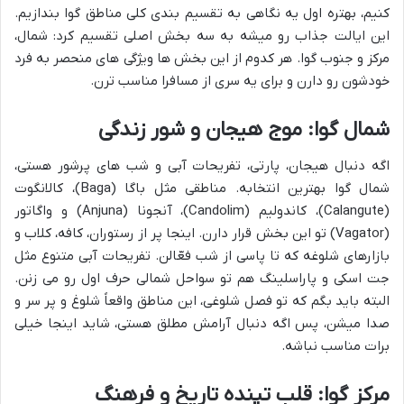
کنیم، بهتره اول یه نگاهی به تقسیم بندی کلی مناطق گوا بندازیم.
این ایالت جذاب رو میشه به سه بخش اصلی تقسیم کرد: شمال،
مرکز و جنوب گوا. هر کدوم از این بخش ها ویژگی های منحصر به فرد
خودشون رو دارن و برای یه سری از مسافرا مناسب ترن.
شمال گوا: موج هیجان و شور زندگی
اگه دنبال هیجان، پارتی، تفریحات آبی و شب های پرشور هستی،
شمال گوا بهترین انتخابه. مناطقی مثل باگا (Baga)، کالانگوت
(Calangute)، کاندولیم (Candolim)، آنجونا (Anjuna) و واگاتور
(Vagator) تو این بخش قرار دارن. اینجا پر از رستوران، کافه، کلاب و
بازارهای شلوغه که تا پاسی از شب فعّالن. تفریحات آبی متنوع مثل
جت اسکی و پاراسلینگ هم تو سواحل شمالی حرف اول رو می زنن.
البته باید بگم که تو فصل شلوغی، این مناطق واقعاً شلوغ و پر سر و
صدا میشن، پس اگه دنبال آرامش مطلق هستی، شاید اینجا خیلی
برات مناسب نباشه.
مرکز گوا: قلب تپنده تاریخ و فرهنگ