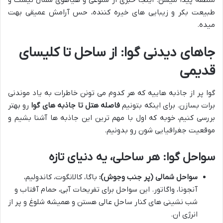
طبیعت بکر و زیبایی های خیره کننده، حس آرامش عمیقی بهت
میده.
جاهای دیدنی گوا: از ساحل تا کلیسای
قدیمی
گوا پر از جاذبه هاییه که هر کدوم می تونن خاطرات به یاد موندنی
برات بسازن. برای اینکه بتونیم
فاصله هتل تا جاذبه های گوا
رو بهتر
بررسی کنیم، خوبه که اول با مهم ترین این جاذبه ها آشنا بشیم و
موقعیت جغرافیایی شون رو بدونیم.
سواحل گوا: هر ساحلی، یه دنیای تازه
سواحل شمالی (پر جنب وجوش):
باگا، کالانگوت، کاندولیم،
آنجونا، واگاتور. این سواحل برای تفریحات آبی، حمام آفتاب و
شب نشینی های کنار ساحل عالی هستن و همیشه شلوغ و پر از
انرژی ان.