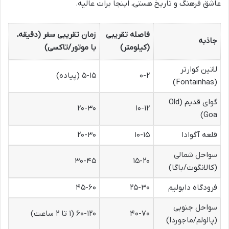
عاشق فرهنگ و تاریخ هستی، اینجا برات عالیه.
فاصله تقریبی
زمان تقریبی سفر (دقیقه،
جاذبه
(کیلومتر)
با موتور/تاکسی)
لاتین کوارتر
۰-۲
۵-۱۵ (پیاده)
(Fontainhas)
گوای قدیم (Old
۲۰-۳۰
۱۰-۱۲
Goa)
قلعه آگوادا
۱۰-۱۵
۲۰-۳۰
سواحل شمالی
۳۰-۴۵
۱۵-۲۰
(کالانگوت/باگا)
فرودگاه دابولیم
۲۵-۳۰
۴۵-۶۰
سواحل جنوبی
۴۰-۷۰
۶۰-۱۲۰ (۱ تا ۲ ساعت)
(پالولم/ماجوردا)