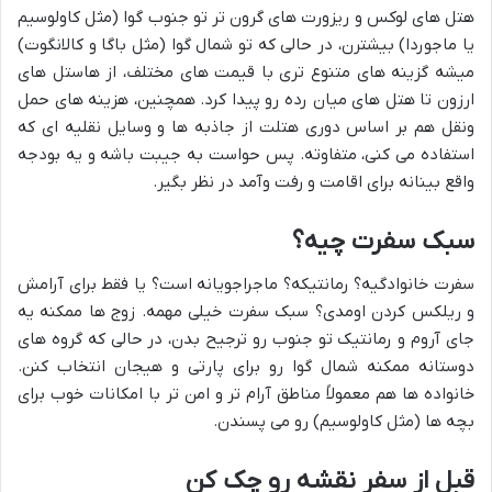
هتل های لوکس و ریزورت های گرون تر تو جنوب گوا (مثل کاولوسیم
یا ماجوردا) بیشترن، در حالی که تو شمال گوا (مثل باگا و کالانگوت)
میشه گزینه های متنوع تری با قیمت های مختلف، از هاستل های
ارزون تا هتل های میان رده رو پیدا کرد. همچنین، هزینه های حمل
ونقل هم بر اساس دوری هتلت از جاذبه ها و وسایل نقلیه ای که
استفاده می کنی، متفاوته. پس حواست به جیبت باشه و یه بودجه
واقع بینانه برای اقامت و رفت وآمد در نظر بگیر.
سبک سفرت چیه؟
سفرت خانوادگیه؟ رمانتیکه؟ ماجراجویانه است؟ یا فقط برای آرامش
و ریلکس کردن اومدی؟ سبک سفرت خیلی مهمه. زوج ها ممکنه یه
جای آروم و رمانتیک تو جنوب رو ترجیح بدن، در حالی که گروه های
دوستانه ممکنه شمال گوا رو برای پارتی و هیجان انتخاب کنن.
خانواده ها هم معمولاً مناطق آرام تر و امن تر با امکانات خوب برای
بچه ها (مثل کاولوسیم) رو می پسندن.
قبل از سفر نقشه رو چک کن