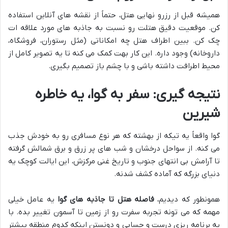
همیشه قبل از رزرو نهایی هتل، حتماً از نقشه های آنلاین استفاده
کن. موقعیت دقیق هتلت رو نسبت به جاذبه های مورد علاقه ات
چک کن. ببین اطراف هتل چه امکاناتی (مثل رستوران، فروشگاه،
داروخانه) وجود داره. این کار بهت کمک می کنه تا یه تصویر کامل از
محیط اطرافت داشته باشی و با چشم باز تصمیم بگیری.
نتیجه گیری: سفر به گوا، یه خاطره
شیرین
گوا واقعاً یه تیکه از بهشته که هر نوع مسافری رو به خودش جذب
می کنه. از سواحل درخشان و شب های پر زرق و برق شمالش گرفته
تا آرامش بی انتهای جنوب و تاریخ غنی مرکزش، این ایالت کوچک یه
دنیای بزرگه که آماده کشف شدنه.
همونطور که دیدیم،
فاصله هتل تا جاذبه های گوا
یه عامل خیلی
مهمه که می تونه تجربه سفرت رو از زمین تا آسمون تغییر بده. با
یه برنامه ریزی درست و حسابی و دونستن اینکه کدوم منطقه بیشتر