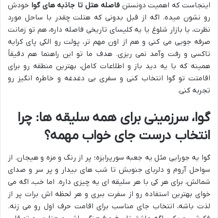
اینجاست که اهمیت دونستن
فاصله هتل تا جاذبه های گوا
خودش
رو نشون میده. اگه از قبل بدونی که هتلت چقدر با ساحل مورد
نظرت، یا بازار شلوغ یا یه کلیسای تاریخی فاصله داره، هم تو زمانت
صرفه جویی می کنی و هم از اون مهم تر، پولت رو الکی پای کرایه
تاکسی و رفت وآمد نمی ریزی. هدف ما تو این راهنما هم دقیقاً
همینه که با یه دید باز و اطلاعات کامل، بهترین منطقه رو برای
اقامتت تو گوا انتخاب کنی و سفری بی دغدغه و خاطره انگیز رو
تجربه کنی.
گوا، سرزمینی برای همه سلیقه ها: چرا
انتخاب درست جای خواب مهمه؟
گوا یه جورایی مثل یه جعبه سورپرایزه؛ پر از رنگ و مزه و هیجان. از
سواحل آروم و دلربای جنوبش تا شب های بیدار و پر سر و صدای
شمالش، برای هر کی با هر سلیقه ای یه چیزی داره. اما خب، اگه می
خوای بهترین استفاده رو از سفرت ببری و هر لحظه اش برات پر از
لذت باشه، انتخاب جای مناسب برای اقامت حرف اول رو می زنه.