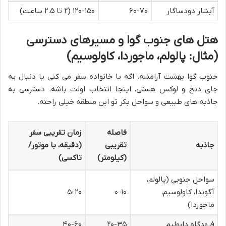
آبشار دودساگار
۶۰-۷۰
۱۲۰-۱۵۰ (۲ تا ۲.۵ ساعت)
هتل های جنوب گوا و مسیرهای دسترسی
(مثال: پالولم، ماجوردا، کاولوسیم)
جنوب گوا بهشت آرامشه. اگه با خانواده سفر می کنی یا دنبال یه
جای دنج و لوکس هستی، اینجا انتخاب اولت باشه. دسترسی به
جاذبه های طبیعی و سواحل بکر تو این منطقه خیلی راحته.
فاصله
زمان تقریبی سفر
جاذبه
تقریبی
(دقیقه، با موتور/
(کیلومتر)
تاکسی)
سواحل جنوبی (پالولم،
آگوندا، کاولوسیم،
۰-۱۰
۵-۲۰
ماجوردا)
فرودگاه دابولیم
۲۰-۳۵
۴۰-۶۰