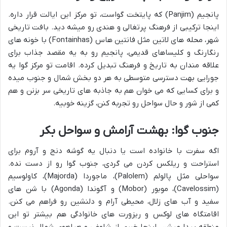
پانجیم (Panjim) که پایتخت گواست، تو مرکز این ایالت قرار داره.
اینجا ترکیبی از فرهنگ پرتغالی و هندی رو میشه دید. بافت تاریخی
شهر، محله های لاتین مثل فانتین هاس (Fontainhas) با خونه های
رنگارنگ و کلیساهای قدیمی، پانجیم رو به یه مقصد جذاب برای
علاقه مندان به تاریخ و فرهنگ تبدیل کرده. اقامت تو مرکز گوا یه
جورایی بهت دسترسی متوسطی به هر دو بخش شمال و جنوب میده
و برای کسایی که می خوان هم به جاذبه های تاریخی سر بزنن و هم
کمی از شور و حال سواحل رو تجربه کنن، گزینه خوبیه.
جنوب گوا: بهشت آرامش و سواحل بکر
اگه سفرت با خانواده است یا دنبال یه گوشه دنج و آروم برای
استراحت و ریلکس کردن می گردی، جنوب گوا رو از دست نده.
سواحلی مثل پالولم (Palolem)، ماجوردا (Majorda)، کاولوسیم
(Cavelossim)، موبور (Mobor) و آگوندا (Agonda) با شن های
سفید و آب های زلال، محیطی آرام و دلنشین رو فراهم می کنن.
اقامتگاه های لوکس و ریزورت های خانوادگی هم بیشتر تو این
منطقه پیدا میشن. اینجا خبری از شلوغی و هیاهوی شمال نیست و