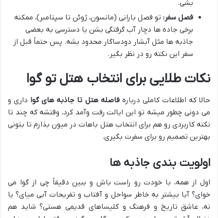
بشی.
فصل سفر:
تو فصل بارانی (مانسون، ژوئن تا سپتامبر)، ممکنه
برخی جاده ها دچار آب گرفتگی بشن یا دسترسی به بعضی
جاذبه ها مثل آبشار دودساگار محدود بشه. پس حتماً قبل از
سفر این نکته رو در نظر بگیر.
نکات طلایی برای انتخاب هتل تو گوا
حالا که اطلاعات کاملی درباره
فاصله هتل تا جاذبه های گوا
داری و
می دونی چطور میشه تو این ایالت رفت وآمد کرد، وقتشه که چند تا
نکته کاربردی رو هم برای انتخاب هتل باهات در میون بذارم تا بتونی
بهترین تصمیم رو برای سفرت بگیری.
اولویت بندی جاذبه ها
اول از همه، با خودت رو راست باش و ببین دقیقاً چی از گوا می
خوای؟ آیا بیشتر به خاطر سواحل و آفتاب و تفریحات آبی میای؟ یا
نه، عاشق تاریخ و فرهنگ و کلیساهای قدیمی هستی؟ شاید هم