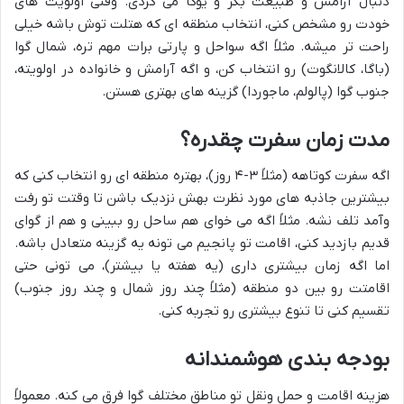
دنبال آرامش و طبیعت بکر و یوگا می گردی. وقتی اولویت های
خودت رو مشخص کنی، انتخاب منطقه ای که هتلت توش باشه خیلی
راحت تر میشه. مثلاً اگه سواحل و پارتی برات مهم تره، شمال گوا
(باگا، کالانگوت) رو انتخاب کن، و اگه آرامش و خانواده در اولویته،
جنوب گوا (پالولم، ماجوردا) گزینه های بهتری هستن.
مدت زمان سفرت چقدره؟
اگه سفرت کوتاهه (مثلاً ۳-۴ روز)، بهتره منطقه ای رو انتخاب کنی که
بیشترین جاذبه های مورد نظرت بهش نزدیک باشن تا وقتت تو رفت
وآمد تلف نشه. مثلاً اگه می خوای هم ساحل رو ببینی و هم از گوای
قدیم بازدید کنی، اقامت تو پانجیم می تونه یه گزینه متعادل باشه.
اما اگه زمان بیشتری داری (یه هفته یا بیشتر)، می تونی حتی
اقامتت رو بین دو منطقه (مثلاً چند روز شمال و چند روز جنوب)
تقسیم کنی تا تنوع بیشتری رو تجربه کنی.
بودجه بندی هوشمندانه
هزینه اقامت و حمل ونقل تو مناطق مختلف گوا فرق می کنه. معمولاً