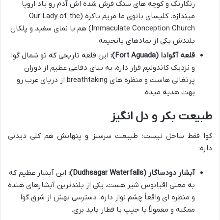
رنگارنگ و کوچه های سنگ فرش شده اش آدم رو یاد اروپا
میندازه. کلیسای بانوی ما مریم باکره (Our Lady of the
Immaculate Conception Church) هم با نمای سفید و پلکان
بلندش یکی از نمادهای پانجیمه.
قلعه آگوادا (Fort Aguada):
این قلعه تاریخی که تو شمال گوا
و نزدیک کاندولیم قرار داره، یه بنای دفاعی عظیم از دوران
پرتغالی هاست و منظره های breathtaking از دریای عرب رو
بهت هدیه میده.
طبیعت بکر و دل انگیز
گوا فقط ساحل نیست؛ طبیعت سرسبز و پنهانش هم کلی دیدنی
داره:
آبشار دودساگار (Dudhsagar Waterfalls):
این آبشار عظیم که
به معنی اقیانوس شیر هست، یکی از بلندترین آبشارهای هنده
و منظره ای واقعاً چشم نواز داره. دسترسی بهش از شرق گوا
ممکنه و معمولاً با جیپ یا قطار باید بری.