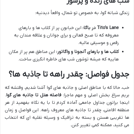
شب های زنده و پرشور
زندگی شبانه گوا، به خصوص تو شمال، واقعاً دیدنیه:
Tito’s Lane در باگا:
این خیابون پر از کلاب ها و بارهای
معروفه که تا صبح فعالن و برای جوانان و علاقه مندان به
رقص و موسیقی عالیه.
کلاب ها و بارهای آنجونا و واگاتور:
این مناطق هم پر از مکان
هاییه که میشه توشون شب های خاطره انگیزی ساخت.
جدول فواصل: چقدر راهه تا جاذبه ها؟
خب، حالا که با مناطق اصلی و جاذبه های گوا آشنا شدیم، وقتشه که
بریم سراغ بخش اصلی و مهم ماجرا:
فاصله هتل تا جاذبه های گوا
.
اینجا براتون جداول جامعی آماده کردم تا با یه نگاه بفهمید از هر
منطقه اقامتی، چقدر تا جاذبه های معروف راهه. این فواصل و زمان
ها تقریبی هستن و بسته به ترافیک و وسیله نقلیه ای که انتخاب
می کنید، ممکنه کمی تغییر کنن.