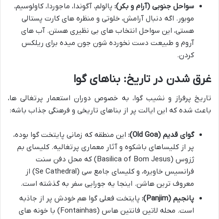
سواحل جنوبی (آرام و بکر):
پالولم، آگوندا، ماجوردا، کاولوسیم،
موبور. اگه دنبال آرامش، خلوتی و منظره های کارت پستالی
هستی، این سواحل انتخاب های بی نظیری هستن. آب های
آروم و طبیعت دست نخورده شون جون میده برای ریلکس
کردن.
غرق شدن در تاریخ: بناهای گوا
تاریخ پرفراز و نشیب گوا، به خصوص دوران استعمار پرتغالی ها،
باعث شده که این ایالت پر از بناهای تاریخی و فرهنگی جذاب باشه:
گوای قدیم (Old Goa):
این منطقه که زمانی پایتخت گوا بوده،
پر از کلیساهای باشکوه و آثار معماری پرتغالیه. کلیسای بم
ژزوس (Basilica of Bom Jesus) که محل دفن سنت
فرانسیس خاویره، و کلیسای جامع سی (Se Cathedral) از
معروف ترین هاشن. اینجا یه جورایی سفر به گذشته است.
پانجیم (Panjim):
پایتخت فعلی گوا هم خودش پر از جاذبه
است. محله لاتین فانتین هاس (Fontainhas) با خونه های