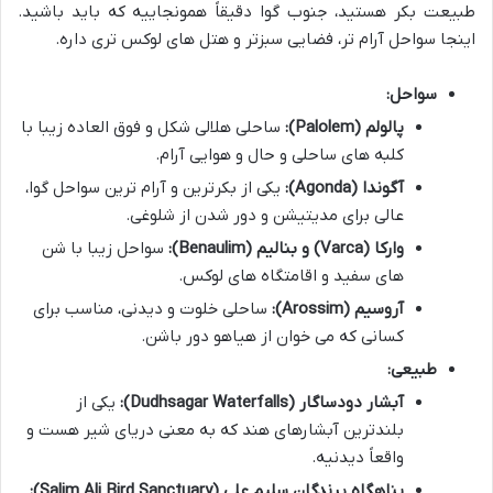
طبیعت بکر هستید، جنوب گوا دقیقاً همونجاییه که باید باشید.
اینجا سواحل آرام تر، فضایی سبزتر و هتل های لوکس تری داره.
سواحل:
پالولم (Palolem):
ساحلی هلالی شکل و فوق العاده زیبا با
کلبه های ساحلی و حال و هوایی آرام.
آگوندا (Agonda):
یکی از بکرترین و آرام ترین سواحل گوا،
عالی برای مدیتیشن و دور شدن از شلوغی.
وارکا (Varca) و بنالیم (Benaulim):
سواحل زیبا با شن
های سفید و اقامتگاه های لوکس.
آروسیم (Arossim):
ساحلی خلوت و دیدنی، مناسب برای
کسانی که می خوان از هیاهو دور باشن.
طبیعی:
آبشار دودساگار (Dudhsagar Waterfalls):
یکی از
بلندترین آبشارهای هند که به معنی دریای شیر هست و
واقعاً دیدنیه.
پناهگاه پرندگان سلیم علی (Salim Ali Bird Sanctuary):