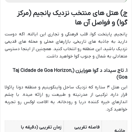
ج) هتل های منتخب نزدیک پانجیم (مرکز
گوا) و فواصل آن ها
پانجیم، پایتخت گوا، قلب فرهنگی و تجاری این ایالته. اگه دوست
دارید به جاذبه های تاریخی، بازارهای محلی و محله های قدیمی
نزدیک باشید، این منطقه رو انتخاب کنید. همچنین از اینجا دسترسی
متعادلی به شمال و جنوب گوا خواهید داشت.
۱. تاج سیداد د گوا هورایزن (Taj Cidade de Goa Horizon,
Goa)
این هتل ۴ ستاره که نزدیک ساحل واینگوینیم و منطقه دونا پائولا
قرار داره، ترکیبی از مدرنیته و طبیعت رو ارائه میده. با چشم
اندازهای خیره کننده دریا و رودخانه، یه اقامت لوکس رو تجربه
خواهید کرد.
فاصله تقریبی
زمان تقریبی (دقیقه با
جاذبه