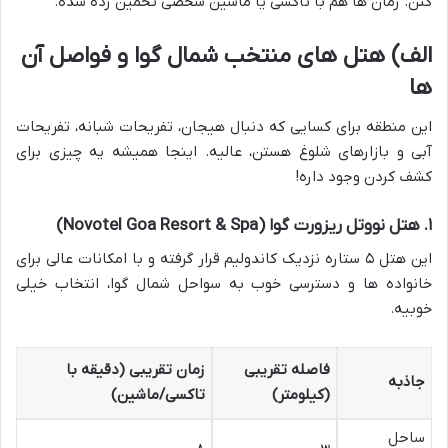
کنن. زمان ها هم با تاکسی یا ماشین شخصی تخمین زده شده.
الف) هتل های منتخب شمال گوا و فواصل آن
ها
این منطقه برای کسایی که دنبال هیجان، تفریحات شبانه، تفریحات
آبی و بازارهای شلوغ هستن، عالیه. اینجا همیشه یه چیزی برای
کشف کردن وجود داره!
۱. هتل نووتل ریزورت گوا (Novotel Goa Resort & Spa)
این هتل ۵ ستاره نزدیک کاندولیم قرار گرفته و با امکانات عالی برای
خانواده ها و دسترسی خوب به سواحل شمال گوا، انتخاب خیلی
خوبیه.
فاصله تقریبی
زمان تقریبی (دقیقه با
جاذبه
(کیلومتر)
تاکسی/ماشین)
ساحل