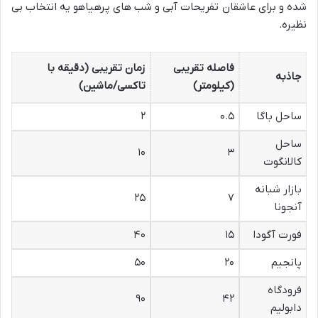
شده و برای عاشقان تفریحات آبی و شب های پرهیاهو یه انتخاب بی
نظیره.
فاصله تقریبی
زمان تقریبی (دقیقه با
جاذبه
(کیلومتر)
تاکسی/ماشین)
ساحل باگا
۰.۵
۲
ساحل
۱۰
۳
کالانگوت
بازار شبانه
۲۵
۷
آنجونا
فورت آگودا
۱۵
۴۰
پانجیم
۲۰
۵۰
فرودگاه
۹۰
۴۲
دابولیم