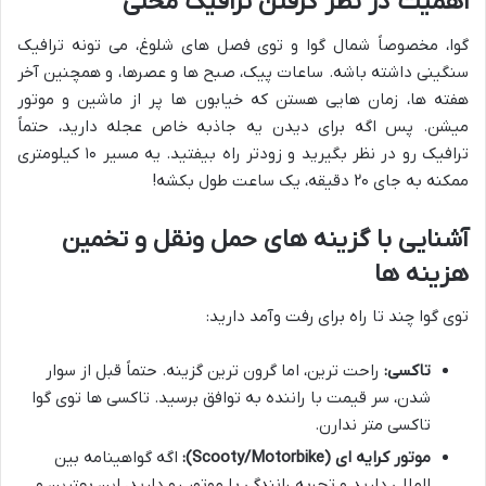
اهمیت در نظر گرفتن ترافیک محلی
گوا، مخصوصاً شمال گوا و توی فصل های شلوغ، می تونه ترافیک
سنگینی داشته باشه. ساعات پیک، صبح ها و عصرها، و همچنین آخر
هفته ها، زمان هایی هستن که خیابون ها پر از ماشین و موتور
میشن. پس اگه برای دیدن یه جاذبه خاص عجله دارید، حتماً
ترافیک رو در نظر بگیرید و زودتر راه بیفتید. یه مسیر ۱۰ کیلومتری
ممکنه به جای ۲۰ دقیقه، یک ساعت طول بکشه!
آشنایی با گزینه های حمل ونقل و تخمین
هزینه ها
توی گوا چند تا راه برای رفت وآمد دارید:
تاکسی:
راحت ترین، اما گرون ترین گزینه. حتماً قبل از سوار
شدن، سر قیمت با راننده به توافق برسید. تاکسی ها توی گوا
تاکسی متر ندارن.
موتور کرایه ای (Scooty/Motorbike):
اگه گواهینامه بین
المللی دارید و تجربه رانندگی با موتور رو دارید، این بهترین و