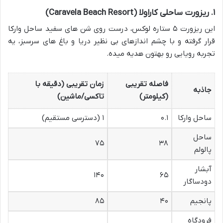
۱. ریزورت ساحلی کاراولا (Caravela Beach Resort)
این ریزورت ۵ ستاره لوکس، درست روی شن های سفید ساحل وارکا
قرار گرفته و با چشم اندازهای بی نظیر دریا و باغ های سرسبز، یه
تجربه رویایی رو بهتون هدیه میده.
فاصله تقریبی
زمان تقریبی (دقیقه با
جاذبه
(کیلومتر)
تاکسی/ماشین)
ساحل وارکا
۰.۱
۱ (دسترسی مستقیم)
ساحل
۷۵
۳۸
پالولم
آبشار
۱۴۰
۶۵
دودساگار
پانجیم
۴۰
۸۵
فرودگاه