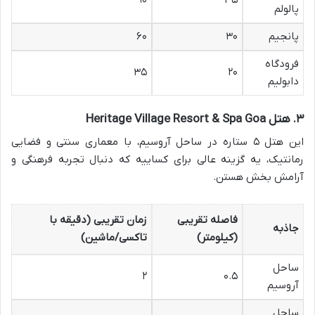
۹۰
۴۵
پالولم
پانجیم
۳۰
۶۰
فرودگاه
۳۵
۲۰
دابولیم
۳. هتل Heritage Village Resort & Spa Goa
این هتل ۵ ستاره در ساحل آروسیم، با معماری سنتی و فضایی
رمانتیک، یه گزینه عالی برای کساییه که دنبال تجربه فرهنگی و
آرامش بخش هستن.
فاصله تقریبی
زمان تقریبی (دقیقه با
جاذبه
(کیلومتر)
تاکسی/ماشین)
ساحل
۲
۰.۵
آروسیم
ساحل