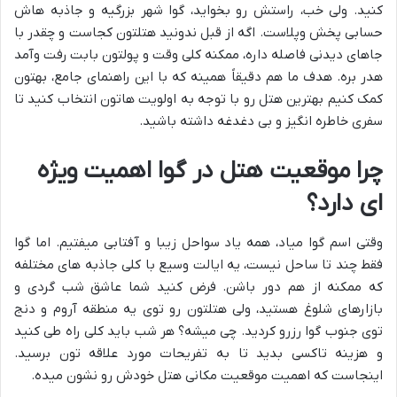
کنید. ولی خب، راستش رو بخواید، گوا شهر بزرگیه و جاذبه هاش
حسابی پخش وپلاست. اگه از قبل ندونید هتلتون کجاست و چقدر با
جاهای دیدنی فاصله داره، ممکنه کلی وقت و پولتون بابت رفت وآمد
هدر بره. هدف ما هم دقیقاً همینه که با این راهنمای جامع، بهتون
کمک کنیم بهترین هتل رو با توجه به اولویت هاتون انتخاب کنید تا
سفری خاطره انگیز و بی دغدغه داشته باشید.
چرا موقعیت هتل در گوا اهمیت ویژه
ای دارد؟
وقتی اسم گوا میاد، همه یاد سواحل زیبا و آفتابی میفتیم. اما گوا
فقط چند تا ساحل نیست، یه ایالت وسیع با کلی جاذبه های مختلفه
که ممکنه از هم دور باشن. فرض کنید شما عاشق شب گردی و
بازارهای شلوغ هستید، ولی هتلتون رو توی یه منطقه آروم و دنج
توی جنوب گوا رزرو کردید. چی میشه؟ هر شب باید کلی راه طی کنید
و هزینه تاکسی بدید تا به تفریحات مورد علاقه تون برسید.
اینجاست که اهمیت موقعیت مکانی هتل خودش رو نشون میده.