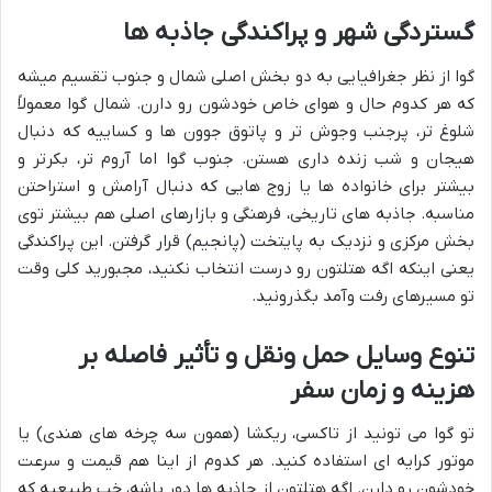
گستردگی شهر و پراکندگی جاذبه ها
گوا از نظر جغرافیایی به دو بخش اصلی شمال و جنوب تقسیم میشه
که هر کدوم حال و هوای خاص خودشون رو دارن. شمال گوا معمولاً
شلوغ تر، پرجنب وجوش تر و پاتوق جوون ها و کساییه که دنبال
هیجان و شب زنده داری هستن. جنوب گوا اما آروم تر، بکرتر و
بیشتر برای خانواده ها یا زوج هایی که دنبال آرامش و استراحتن
مناسبه. جاذبه های تاریخی، فرهنگی و بازارهای اصلی هم بیشتر توی
بخش مرکزی و نزدیک به پایتخت (پانجیم) قرار گرفتن. این پراکندگی
یعنی اینکه اگه هتلتون رو درست انتخاب نکنید، مجبورید کلی وقت
تو مسیرهای رفت وآمد بگذرونید.
تنوع وسایل حمل ونقل و تأثیر فاصله بر
هزینه و زمان سفر
تو گوا می تونید از تاکسی، ریکشا (همون سه چرخه های هندی) یا
موتور کرایه ای استفاده کنید. هر کدوم از اینا هم قیمت و سرعت
خودشون رو دارن. اگه هتلتون از جاذبه ها دور باشه، خب طبیعیه که