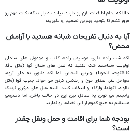
حالا که تمام اطلاعات لازم رو دارید، بیاید یه بار دیگه نکات مهم رو
مرور کنیم تا بتونید بهترین تصمیم رو بگیرید:
آیا به دنبال تفریحات شبانه هستید یا آرامش
محض؟
اگه شب زنده داری، موسیقی زنده، کلاب و مهمونی های ساحلی
اولویت شماست، شک نکنید که هتل های شمال گوا (مثل باگا،
کالانگوت، آنجونا) بهترین انتخابن. اما اگه دلتون یه جای آروم،
سواحل بکر، صدای موج و ریلکس کردن می خواد، جنوب گوا (مثل
پالولم، آگوندا، وارکا) رو انتخاب کنید. البته هتل های مرکزی نزدیک
پانجیم می تونن یه تعادل بین این دو حالت باشن، اما دسترسی
مستقیم به هیچ کدوم از این فضاها رو ندارید.
بودجه شما برای اقامت و حمل ونقل چقدر
است؟