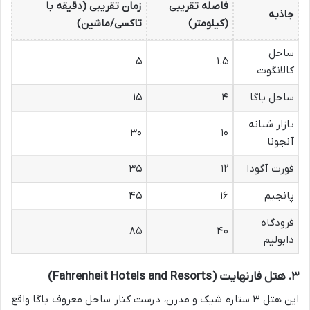
فاصله تقریبی
زمان تقریبی (دقیقه با
جاذبه
(کیلومتر)
تاکسی/ماشین)
ساحل
۵
۱.۵
کالانگوت
ساحل باگا
۴
۱۵
بازار شبانه
۳۰
۱۰
آنجونا
فورت آگودا
۱۲
۳۵
پانجیم
۱۶
۴۵
فرودگاه
۸۵
۴۰
دابولیم
۳. هتل فارنهایت (Fahrenheit Hotels and Resorts)
این هتل ۳ ستاره شیک و مدرن، درست کنار ساحل معروف باگا واقع