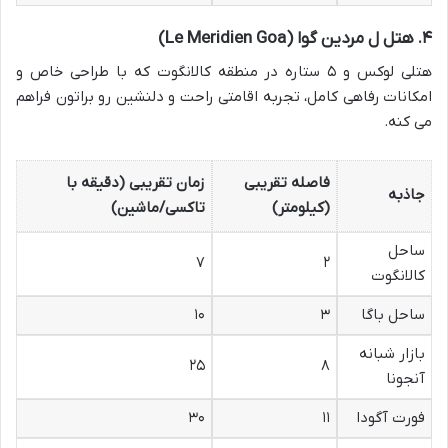
۴. هتل ل مردین گوا (Le Meridien Goa)
هتلی لوکس و ۵ ستاره در منطقه کالانگوت که با طراحی خاص و
امکانات رفاهی کامل، تجربه اقامتی راحت و دلنشین رو براتون فراهم
می کنه.
فاصله تقریبی
زمان تقریبی (دقیقه با
جاذبه
(کیلومتر)
تاکسی/ماشین)
ساحل
۷
۲
کالانگوت
ساحل باگا
۳
۱۰
بازار شبانه
۲۵
۸
آنجونا
فورت آگودا
۱۱
۳۰