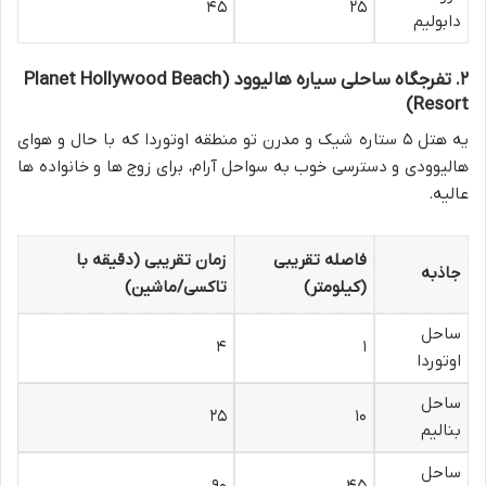
۴۵
۲۵
دابولیم
۲. تفرجگاه ساحلی سیاره هالیوود (Planet Hollywood Beach
Resort)
یه هتل ۵ ستاره شیک و مدرن تو منطقه اوتوردا که با حال و هوای
هالیوودی و دسترسی خوب به سواحل آرام، برای زوج ها و خانواده ها
عالیه.
فاصله تقریبی
زمان تقریبی (دقیقه با
جاذبه
(کیلومتر)
تاکسی/ماشین)
ساحل
۴
۱
اوتوردا
ساحل
۲۵
۱۰
بنالیم
ساحل