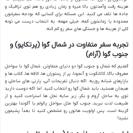
هزینه رفت وآمدتون بالا میره و زمان زیادی رو هم توی ترافیک و
جاده ها تلف می کنید. این مسئله برای کسایی که بودجه سفرشون
محدوده یا زمانشون کمه، خیلی مهمه. یه انتخاب درست می تونه
کلی از هزینه ها و خستگی های سفر رو کم کنه.
تجربه سفر متفاوت در شمال گوا (پرتکاپو) و
جنوب گوا (آرام)
گفتیم که شمال و جنوب گوا دو دنیای متفاوتن. شمال گوا با سواحل
معروف باگا، کالانگوت و آنجونا، پر از رستوران ها، کافه ها، کلاب ها و
بازارهای شبانه روزیه. اگه دنبال تفریحات آبی، پارتی های ساحلی و
هیجان هستید، باید شمال گوا رو انتخاب کنید. اما اگه دوست دارید
توی یه ساحل آروم و بکر، زیر سایه نخل ها استراحت کنید و از
طبیعت لذت ببرید، جنوب گوا مثل سواحل پالولم یا آگوندا بهترین
گزینه است. پس اولویت هاتون رو مشخص کنید تا بعداً پشیمون
نشید!