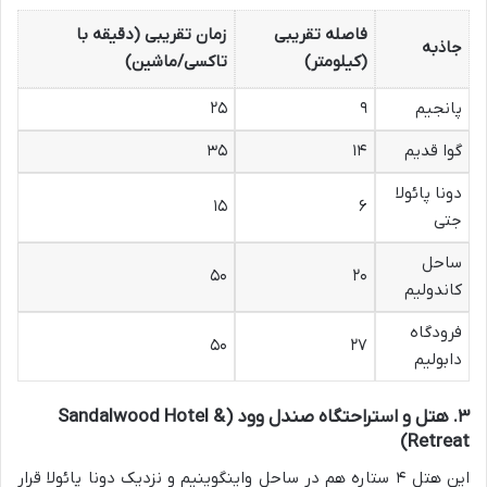
فاصله تقریبی
زمان تقریبی (دقیقه با
جاذبه
(کیلومتر)
تاکسی/ماشین)
پانجیم
۹
۲۵
گوا قدیم
۱۴
۳۵
دونا پائولا
۱۵
۶
جتی
ساحل
۵۰
۲۰
کاندولیم
فرودگاه
۵۰
۲۷
دابولیم
۳. هتل و استراحتگاه صندل وود (Sandalwood Hotel &
Retreat)
این هتل ۴ ستاره هم در ساحل واینگوینیم و نزدیک دونا پائولا قرار