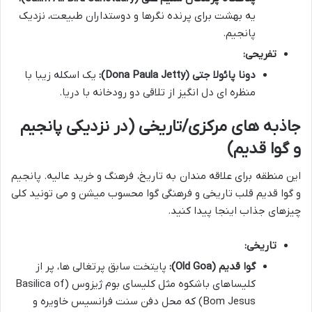
یه بهشت برای پرنده نگرها و دوستداران طبیعت، نزدیک
پانجیم.
تفریحی:
دونا پائولا جتی (Dona Paula Jetty):
یک اسکله زیبا با
منظره ای دل انگیز از تلاقی دو رودخانه با دریا.
جاذبه های مرکزی/تاریخی (در نزدیکی پانجیم
و گوا قدیم)
این منطقه برای علاقه مندان به تاریخ، فرهنگ و خرید عالیه. پانجیم
و گوا قدیم قلب تاریخی و فرهنگی گوا محسوب میشن و می تونید کلی
چیزهای جذاب اینجا پیدا کنید.
تاریخی:
گوا قدیم (Old Goa):
پایتخت سابق پرتغالی ها، پر از
کلیساهای باشکوه مثل کلیسای بوم ژیزوس (Basilica of
Bom Jesus) که محل دفن سنت فرانسیس خاویره و