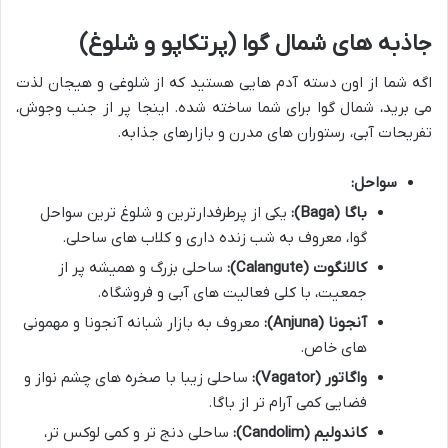
جاذبه های شمال گوا (پرتکاپو و شلوغ)
اگه شما از اون دسته آدم هایی هستید که از شلوغی و هیجان لذت
می برید، شمال گوا برای شما ساخته شده. اینجا پر از جنب وجوش،
تفریحات آبی، رستوران های مدرن و بازارهای جذابه.
سواحل:
باگا (Baga):
یکی از پرطرفدارترین و شلوغ ترین سواحل
گوا، معروف به شب زنده داری و کلاب های ساحلی.
کالانگوت (Calangute):
ساحلی بزرگ و همیشه پر از
جمعیت، با کلی فعالیت های آبی و فروشگاه.
آنجونا (Anjuna):
معروف به بازار شبانه آنجونا و مهمونی
های خاص.
واگاتور (Vagator):
ساحلی زیبا با صخره های چشم نواز و
فضایی کمی آرام تر از باگا.
کاندولیم (Candolim):
ساحلی دنج تر و کمی لوکس تر،