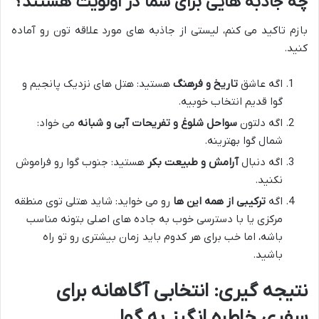
چه جاذبه هایی برای شما در اولویت هستند؟
بازم تاکید می کنم، لیستی از جاذبه های مورد علاقه تون رو آماده
کنید.
اگه عاشق
تاریخ و فرهنگ
هستید: هتل های نزدیک پانجیم و
گوا قدیم انتخاب خوبیه.
اگه دلتون
سواحل شلوغ و تفریحات آبی و شبانه
می خواد:
شمال گوا بهترینه.
اگه دنبال
آرامش و طبیعت بکر
هستید: جنوب گوا رو فراموش
نکنید.
اگه
ترکیبی از همه این ها
رو می خواید: شاید هتلی توی منطقه
مرکزی یا با دسترسی خوب به جاده های اصلی بتونه مناسب
باشه، اما خب برای هر کدوم باید زمان بیشتری رو تو راه
باشید.
نتیجه گیری: انتخابی آگاهانه برای
سفری خاطره انگیز به گوا