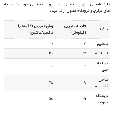
داره. فضایی دنج و امکاناتی راحت رو با دسترسی خوب به جاذبه
های مرکزی و فرودگاه بهتون ارائه میده.
فاصله تقریبی
زمان تقریبی (دقیقه با
جاذبه
(کیلومتر)
تاکسی/ماشین)
پانجیم
۷
۲۰
گوا قدیم
۱۲
۳۰
دونا پائولا
۱۰
۳
جتی
ساحل
۴۵
۱۸
کاندولیم
فرودگاه
۵۵
۲۹
دابولیم