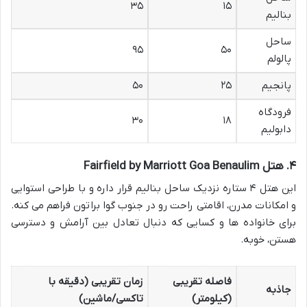
۳۵
۱۵
بنالیم
ساحل
۹۵
۵۰
پالولم
پانجیم
۲۵
۵۰
فرودگاه
۳۰
۱۸
دابولیم
۴. هتل Fairfield by Marriott Goa Benaulim
این هتل ۴ ستاره نزدیک ساحل بنالیم قرار داره و با طراحی استوایی
و امکانات مدرن، اقامتی راحت رو در جنوب گوا براتون فراهم می کنه.
برای خانواده ها و کسایی که دنبال تعادل بین آرامش و دسترسی
هستن، خوبه.
فاصله تقریبی
زمان تقریبی (دقیقه با
جاذبه
(کیلومتر)
تاکسی/ماشین)