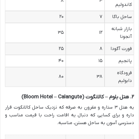
۸
۳
کاندولیم
ساحل باگا
۷
۲۰
بازار شبانه
۳۵
۱۲
آنجونا
فورت آگودا
۸
۲۵
پانجیم
۱۵
۴۰
فرودگاه
۸۰
۳۸
دابولیم
۲. هتل بلوم – کالانگوت (Bloom Hotel – Calangute)
یه هتل ۳ ستاره و مقرون به صرفه که نزدیک ساحل کالانگوت قرار
داره و برای کسایی که دنبال یه اقامت راحت با قیمت مناسب و
دسترسی آسون به ساحل هستن، مناسبه.