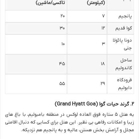
(کیلومتر)
تاکسی/ماشین)
پانجیم
۷
۲۰
گوا قدیم
۱۲
۳۰
دونا پائولا
۱۰
۳
جتی
ساحل
۴۵
۱۸
کاندولیم
فرودگاه
۵۵
۲۹
دابولیم
۲. گرند حیات گوا (Grand Hyatt Goa)
یه هتل ۵ ستاره فوق العاده لوکس در منطقه بامبولیم، با باغ های
زیبا و امکانات رفاهی بی نظیر. این هتل برای کسایی که دنبال اقامتی
مجلل و آرامش بخش هستن، عالیه و به پانجیم هم نزدیکه.