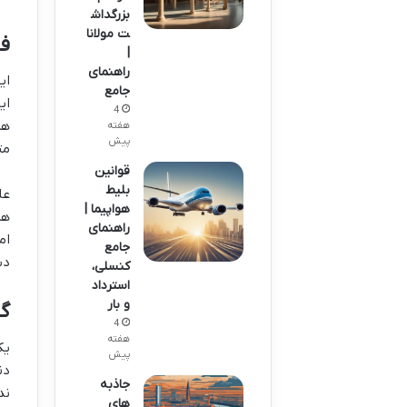
بزرگداش
ت مولانا
ف
|
راهنمای
جامع
ای
4
هز
هفته
پیش
مت
قوانین
بلیط
هواپیما |
هز
راهنمای
ام
جامع
دس
کنسلی،
استرداد
و بار
گز
4
هفته
یک
پیش
دن
جاذبه
ند
های