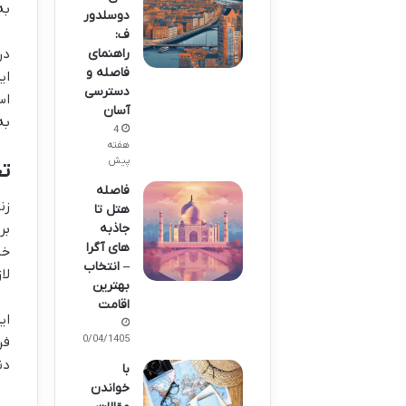
به
دوسلدور
ف:
در
راهنمای
فاصله و
ای
دسترسی
اس
آسان
به
4
هفته
پیش
تج
فاصله
زن
هتل تا
جاذبه
بر
های آگرا
خی
– انتخاب
لا
بهترین
اقامت
ای
20/04/1405
فر
دن
با
خواندن