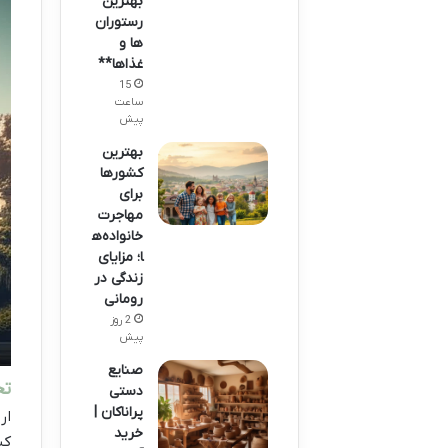
بهترین
رستوران
ها و
غذاها**
15
ساعت
پیش
بهترین
کشورها
برای
مهاجرت
خانواده‌ه
ا؛ مزایای
زندگی در
رومانی
2 روز
پیش
صنایع
تح
دستی
پراناکان |
ار
خرید
کی