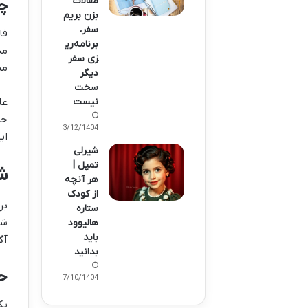
مقالات
چ
بزن بریم
سفر،
فا
برنامه‌ری
مد
زی سفر
مش
دیگر
سخت
عل
نیست
حر
03/12/1404
ای
شیرلی
تمپل |
ش
هر آنچه
از کودک
بر
ستاره
شر
هالیوود
باید
آگ
بدانید
حد
07/10/1404