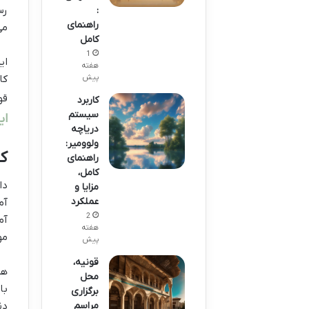
رس
:
راهنمای
می
کامل
1
ای
هفته
پیش
کا
قو
کاربرد
سیستم
ای
دریاچه
ولوومیر:
کی
راهنمای
کامل،
دا
مزایا و
عملکرد
آم
2
آم
هفته
مو
پیش
قونیه،
هم
محل
با
برگزاری
دن
مراسم