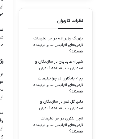
ای
مر
نظرات کاربران
هم
هس
بهرنگ وزیرزاده
در
چرا تبلیغات
مب
قرص‌های افزایش سایز فریبنده
هستند؟
ش
شهرام عابدیان
در
سازندگان و
معماران برتر منطقه ۱ تهران
بر
پیام یادگاری
در
چرا تبلیغات
مو
قرص‌های افزایش سایز فریبنده
تح
هستند؟
ای
دلنیا گل قمر
در
سازندگان و
معماران برتر منطقه ۱ تهران
سف
امین لنگری
در
چرا تبلیغات
وق
قرص‌های افزایش سایز فریبنده
ای
هستند؟
و 