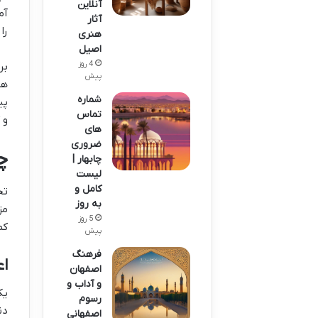
آنلاین
آثار
را
هنری
اصیل
4 روز
بر
پیش
هس
شماره
پی
تماس
و 
های
ضروری
چ
چابهار |
لیست
کامل و
تح
به روز
مز
5 روز
کم
پیش
فرهنگ
اع
اصفهان
و آداب و
یک
رسوم
اصفهانی