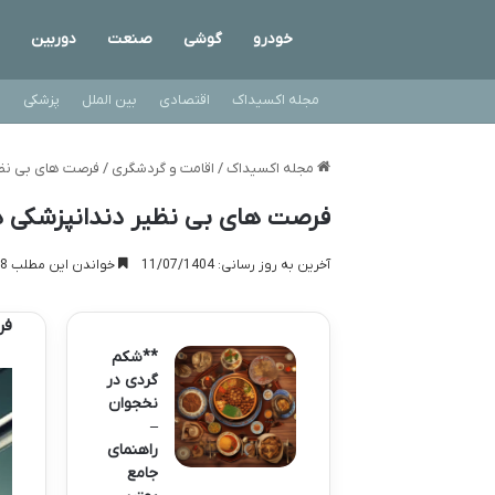
خودرو
گوشی
صنعت
دوربین
مجله اکسیداک
اقتصادی
بین الملل
پزشکی
ت
مجله اکسیداک
/
اقامت و گردشگری
/
فرصت های بی نظیر
فرصت های بی نظیر دندانپزشکی در 
آخرین به روز رسانی: 11/07/1404
خواندن این مطلب 28 دقیقه زمان میبرد
فر
**شکم
گردی در
نخجوان
–
راهنمای
جامع