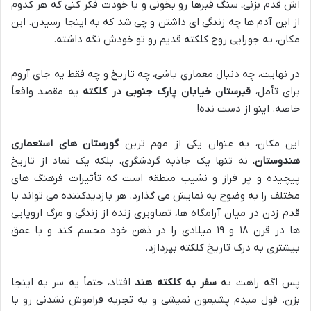
اش قدم بزنی، سنگ قبرها رو بخونی و با خودت فکر کنی که هر کدوم
از این آدم ها چه زندگی ای داشتن و چی شد که به اینجا رسیدن. این
مکان، یه جورایی روح کلکته قدیم رو تو خودش نگه داشته.
در نهایت، چه دنبال معماری باشی، چه تاریخ و چه فقط یه جای آروم
برای تأمل،
قبرستان خیابان پارک جنوبی در کلکته
یه مقصد واقعاً
خاصه. اینو از دست نده!
این مکان، به عنوان یکی از مهم ترین
گورستان های استعماری
هندوستان
، نه تنها یک جاذبه گردشگری، بلکه یک نماد از تاریخ
پیچیده و پر فراز و نشیب منطقه است که تأثیرات فرهنگ های
مختلف را به وضوح به نمایش می گذارد. هر بازدیدکننده می تواند با
قدم زدن در میان آرامگاه ها، تصاویری زنده از زندگی و مرگ اروپایی
ها در قرن ۱۸ و ۱۹ میلادی را در ذهن خود مجسم کند و با عمق
بیشتری به درک تاریخ کلکته بپردازد.
پس اگه راهت به
سفر به کلکته هند
افتاد، حتماً یه سر به اینجا
بزن. قول میدم پشیمون نمیشی و یه تجربه فراموش نشدنی رو با