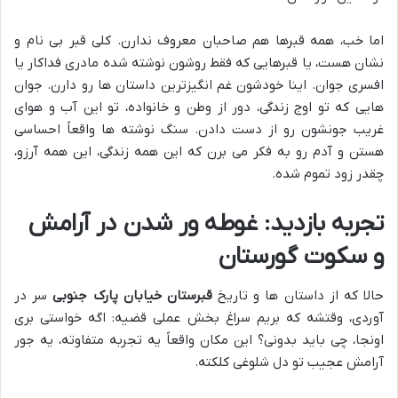
اما خب، همه قبرها هم صاحبان معروف ندارن. کلی قبر بی نام و
نشان هست، یا قبرهایی که فقط روشون نوشته شده مادری فداکار یا
افسری جوان. اینا خودشون غم انگیزترین داستان ها رو دارن. جوان
هایی که تو اوج زندگی، دور از وطن و خانواده، تو این آب و هوای
غریب جونشون رو از دست دادن. سنگ نوشته ها واقعاً احساسی
هستن و آدم رو به فکر می برن که این همه زندگی، این همه آرزو،
چقدر زود تموم شده.
تجربه بازدید: غوطه ور شدن در آرامش
و سکوت گورستان
حالا که از داستان ها و تاریخ
قبرستان خیابان پارک جنوبی
سر در
آوردی، وقتشه که بریم سراغ بخش عملی قضیه: اگه خواستی بری
اونجا، چی باید بدونی؟ این مکان واقعاً یه تجربه متفاوته، یه جور
آرامش عجیب تو دل شلوغی کلکته.