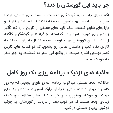
چرا باید این گورستان را دید؟
اگه دنبال یه تجربه گردشگری متفاوت و عمیق تری هستی، اینجا
همونجاست. اینجا بهت نشون میده که کلکته فقط معابد رنگارنگ و
بازارهای شلوغ نیست، بلکه لایه های عمیقی از تاریخ داره که تأثیر
زیادی روی هویت امروزیش گذاشته.
جاذبه های گردشگری کلکته
زیاده، اما این گورستان بهت فرصت میده که از یه زاویه دیگه به
تاریخ نگاه کنی و داستان هایی رو بشنوی که تو کتاب های تاریخ
کمتر بهشون اشاره میشه. در واقع، این سفر به گذشته، یه جور سفر
به خودشناسیه.
جاذبه های نزدیک: برنامه ریزی یک روز کامل
حالا که اینجا هستی، می تونی برنامه ات رو طوری بچینی که یه روز
کامل و پربار داشته باشی.
خیابان پارک استریت
خودش یه جای
پرجنب و جوشه. رستوران های خوب، کافه ها و مغازه های شیک
زیادی اونجا هست که می تونی بعد از بازدید از گورستان، یه چرخی
توشون بزنی و خستگی در کنی.