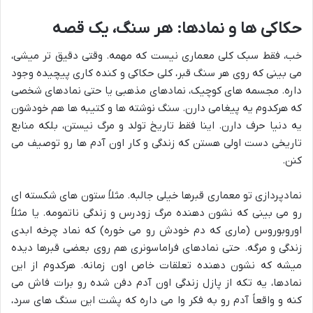
حکاکی ها و نمادها: هر سنگ، یک قصه
خب، فقط سبک کلی معماری نیست که مهمه. وقتی دقیق تر میشی،
می بینی که روی هر سنگ قبر، کلی حکاکی و کنده کاری پیچیده وجود
داره. مجسمه های کوچیک، نمادهای مذهبی یا حتی نمادهای شخصی
که هرکدوم یه پیغامی دارن. سنگ نوشته ها و کتیبه ها هم خودشون
یه دنیا حرف دارن. اینا فقط تاریخ تولد و مرگ نیستن، بلکه منابع
تاریخی دست اولی هستن که زندگی و کار اون آدم ها رو توصیف می
کنن.
نمادپردازی تو معماری قبرها خیلی جالبه. مثلاً ستون های شکسته ای
رو می بینی که نشون دهنده مرگ زودرس و زندگی ناتمومه. یا مثلاً
اوروبوروس (ماری که دم خودش رو می خوره) که نماد چرخه ابدی
زندگی و مرگه. حتی نمادهای فراماسونری هم روی بعضی قبرها دیده
میشه که نشون دهنده تعلقات خاص اون زمانه. هرکدوم از این
نمادها، یه تکه از پازل زندگی اون آدم دفن شده رو برات فاش می
کنه و واقعاً آدم رو به فکر وا می داره که پشت این سنگ های سرد،