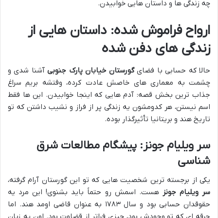
چه زندگی ها و داستان هایی خوابیدن.
ارواح فراموش شده: داستان هایی از
زندگی های دفن شده
حالا که حسابی با فضای
گورستان خیابان پارک جنوبی
آشنا شدی و
چشمت به معماری های خاصش عادت کرده، وقتشه بریم سراغ
جذاب ترین بخش قصه: آدم هایی که اینجا خوابیدن. این ها فقط
اسم نیستن، هر کدومشون یه زندگی پر از فراز و نشیب داشتن که تو
تاریخ هند و بریتانیا تأثیرگذار بوده.
سر ویلیام جونز: پیشگام مطالعات شرق
شناسی
یکی از برجسته ترین شخصیت هایی که تو این گورستان آرام گرفته،
سر ویلیام جونز
هست. اسمش رو حتماً باید بشنوی! این مرد یه
حقوقدان حسابی بود و سال ۱۷۸۳ به عنوان قاضی اومد هند. اما
جرقه ای که تو وجودش بود، چیزی فراتر از قضاوت بود. اون یه زبان