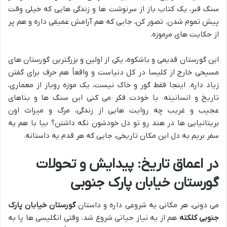
سنگ قبر، یک کتاب باز از سرنوشت ها و زندگی هایی که خیلی وقت
پیش تموم شدن. تصور کن، جایی که هم آرامش عمیقی داره و هم پر
از حکایت های مرموزه.
این گورستان قدیمی و باشکوه، یکی از اولین و بزرگترین گورستان های
مسیحی خارج از کلیسا در کل دنیاست و واقعاً هم حرف برای گفتن
زیاد داره. اینجا فقط گور و خاک نیست، یک موزه روباز از معماری،
تاریخ و انسانیته. با خودت فکر می کنی این سنگ ها و بناهای
عجیب و غریب چه روایت هایی از زندگی، مرگ و میراث اون
بریتانیایی ها در هند رو تو دل خودشون نگه داشتن؟ بیا با هم یه
سفر بریم به دل این مکان تاریخی، جایی که هر قدم یه داستانه.
در اعماق تاریخ: پیدایش و تحولات
گورستان خیابان پارک جنوبی
می دونی، هر مکانی یه شروعی داره و داستان
گورستان خیابان پارک
جنوبی کلکته
هم از یه نیاز حیاتی شروع شد. وقتی انگلیسی ها پا به