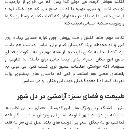
کلکته هواش گرمه، می دونی که! پس اگه می خوای از بازدیدت
نهایت لذت رو ببری، بهتره یا اوایل صبح بری که هوا خنک تره و
آرامش خاصی داره، یا اواخر بعدازظهر که آفتاب کمتره. وسط روز، گرما
و رطوبت ممکنه حسابی اذیتت کنه.
نکات مهم: حتماً کفش راحت بپوش، چون قراره حسابی پیاده روی
کنی و تو محوطه بزرگ گورستان قدم بزنی. لباس مناسب هم یادت
نره، آخه اینجا یه مکان تاریخیه. از همه مهم تر، به سکوت و فضای
خاص این مکان احترام بذار. اینجا جایی برای تأمله، نه شلوغی و
همهمه. اگه خواستی اطلاعات عمیق تری کسب کنی، می تونی یه
راهنمای محلی هم استخدام کنی که داستان های بیشتری برات
تعریف کنه. اونا معمولاً خیلی خوب این مکان رو می شناسن.
طبیعت و فضای سبز: آرامشی در دل شهر
یکی از قشنگ ترین ویژگی های این گورستان، فضای سبز بی نظیرشه.
با اینکه تو دل یه شهر شلوغه، اما وقتی واردش میشی، انگار قدم
گذاشتی تو یه جنگل استوایی! درخت های بلند، نخل های سر به فلک