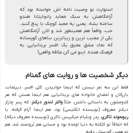
استوارت تو وصیت نامه اش خواسته بود که
آرامگاهش به سبک معابد پانچایتانا هندو
ساخته بشه. یعنی یه معبد کوچک با پنج گنبد.
خب، واقعاً هم همینطور شد و الان آرامگاهش
یکی از عجیب ترین و زیباترین بناهای گورستانه
که نماد عشق عمیق یک افسر بریتانیایی به
فرهنگ هنده. اینو می گن علاقه واقعی!
دیگر شخصیت ها و روایت های گمنام
فقط این سه نفر نیستن که اینجا خوابیدن. کلی افسر، دیپلمات،
بازرگان و اعضای خانواده های بریتانیایی هم اینجا هستن که هر
کدومشون یه داستانی داشتن. مثلاً
والتر لندور دیکنز
، که پسر چارلز
دیکنز معروف (نویسنده انگلیسی) بود، هم اینجا آرام گرفته. یا
ریچموند تاکری
، پدر ویلیام میکپیس تاکری (نویسنده معروف دیگه)
که اتفاقاً تو کلکته به دنیا اومده بود و حسابی هم ثروتمند شد، هم
تو همین گورستان دفنه.