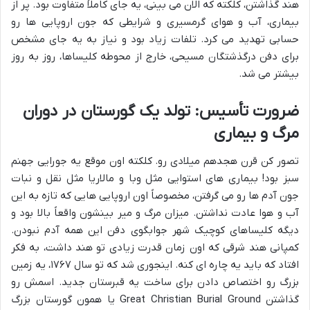
هند گذاشتن، کلکته که الان می بینی، یه جای کاملاً متفاوت بود. پر از
بیماری، آب و هوای گرمسیری و شرایطی که جون اروپایی ها رو
حسابی تهدید می کرد. تلفات زیاد بود و نیاز به یه جای مشخص
برای دفن درگذشتگان مسیحی، خارج از محوطه کلیساها، روز به روز
بیشتر می شد.
ضرورت تأسیس: تولد یک گورستان در دوران
مرگ و بیماری
تصور کن قرن هجدهم میلادی رو. کلکته اون موقع یه جورایی جهنم
سبز بود! بیماری های استوایی مثل وبا و مالاریا مثل نقل و نبات
جون آدم ها رو می گرفتن، مخصوصاً اون اروپایی هایی که تازه به این
آب و هوا عادت نداشتن. میزان مرگ و میر بینشون واقعاً بالا بود و
دیگه کلیساهای کوچیک شهر جوابگوی دفن این همه آدم نبودن.
کمپانی هند شرقی که اون زمان قدرت زیادی تو هند داشت، به فکر
افتاد که باید یه چاره ای کنه. اینجوری شد که تو سال ۱۷۶۷، یه زمین
بزرگ رو اختصاص دادن برای ساخت یه قبرستان جدید. اسمش رو
گذاشتن Great Christian Burial Ground یا همون گورستان بزرگ