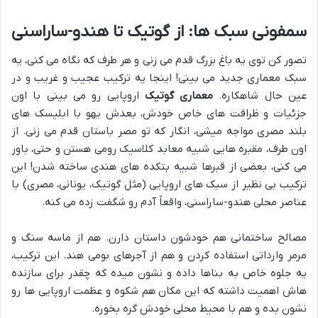
سمفونی سبک ها: از گوتیک تا هندو-ساراسنی
تصور کن توی یه باغ بزرگ قدم می زنی و هر طرف که نگاه می کنی، یه
سبک معماری جدید می بینی! اینجا یه ترکیب عجیب و غریب و در
عین حال شاهکاره.
معماری گوتیک
اروپایی رو می بینی با اون
جزئیات و ظرافت های خاص خودش، بعدش یهو با ابلیسک های
بلند مصری مواجه میشی، انگار که تو مصر باستان قدم می زنی. از
اون طرف، مقبره هایی شبیه معابد کلاسیک رومی هستن و حتی، باور
می کنی، بعضی از قبرها شبیه بتکده های هندی ساخته شدن! این
ترکیب بی نظیر از سبک های اروپایی (مثل گوتیک، یونانی، مصری) با
عناصر محلی هندو-ساراسنی، واقعاً آدم رو شگفت زده می کنه.
مصالح ساختمانی هم خودشون داستان دارن. هم از ماسه سنگ و
مرمر وارداتی استفاده کردن و هم از آجرهای بومی هند. این ترکیب،
یه جلوه خاص به بناها داده و نشون میده که چقدر برای سازنده
هاش اهمیت داشته که این مکان هم شکوه و عظمت اروپایی ها رو
نشون بده و هم با محیط محلی خودش گره بخوره.