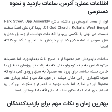
اطلاعات عملی: آدرس، ساعات بازدید و نحوه
دسترسی
اول از همه، آدرسش رو داشته باش: Park Street, Opp Assembly
Of God Church, Kolkata, West Bengal. پیدا کردنش اصلاً سخت
نیست. می تونی با تاکسی بری، یا اگه دلت خواست، از وسایل حمل و
نقل عمومی استفاده کنی که اونم خودش یه ماجرای دیگه تو کلکته
است!
ساعات بازدیدش هم معمولاً از ۱۰ صبح تا ۵ بعدازظهره. اما همیشه
بهتره قبلش یه چک کوچولو بکنی که یه وقت تو روزهای تعطیل یا
خاص، بسته نباشه. برای ورود هم معمولاً یه مبلغ ورودی کمی داره که
صرف نگهداری از این مکان میشه. در مورد عکاسی و فیلم برداری هم،
معمولاً ایرادی نداره، اما خب، بهتره با احترام و سکوت این کار رو
انجام بدی. اینجا یه مکان مقدسه، حتی اگه یه قبرستان باشه.
بهترین زمان و نکات مهم برای بازدیدکنندگان