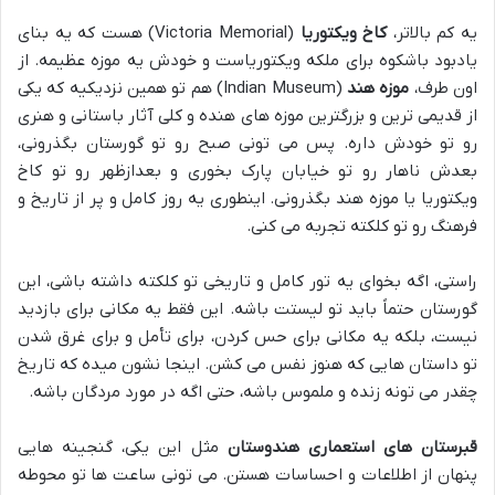
یه کم بالاتر،
کاخ ویکتوریا
(Victoria Memorial) هست که یه بنای
یادبود باشکوه برای ملکه ویکتوریاست و خودش یه موزه عظیمه. از
اون طرف،
موزه هند
(Indian Museum) هم تو همین نزدیکیه که یکی
از قدیمی ترین و بزرگترین موزه های هنده و کلی آثار باستانی و هنری
رو تو خودش داره. پس می تونی صبح رو تو گورستان بگذرونی،
بعدش ناهار رو تو خیابان پارک بخوری و بعدازظهر رو تو کاخ
ویکتوریا یا موزه هند بگذرونی. اینطوری یه روز کامل و پر از تاریخ و
فرهنگ رو تو کلکته تجربه می کنی.
راستی، اگه بخوای یه تور کامل و تاریخی تو کلکته داشته باشی، این
گورستان حتماً باید تو لیستت باشه. این فقط یه مکانی برای بازدید
نیست، بلکه یه مکانی برای حس کردن، برای تأمل و برای غرق شدن
تو داستان هایی که هنوز نفس می کشن. اینجا نشون میده که تاریخ
چقدر می تونه زنده و ملموس باشه، حتی اگه در مورد مردگان باشه.
قبرستان های استعماری هندوستان
مثل این یکی، گنجینه هایی
پنهان از اطلاعات و احساسات هستن. می تونی ساعت ها تو محوطه