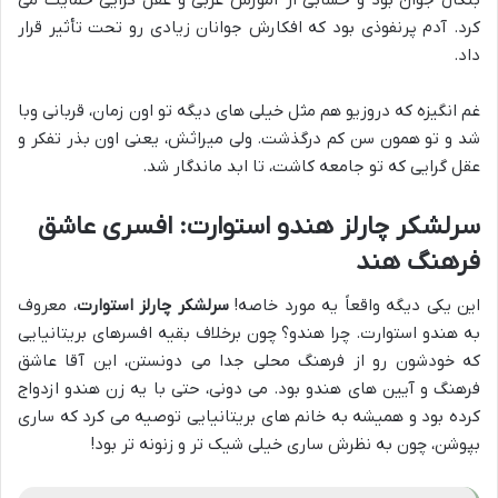
کرد. آدم پرنفوذی بود که افکارش جوانان زیادی رو تحت تأثیر قرار
داد.
غم انگیزه که دروزیو هم مثل خیلی های دیگه تو اون زمان، قربانی وبا
شد و تو همون سن کم درگذشت. ولی میراثش، یعنی اون بذر تفکر و
عقل گرایی که تو جامعه کاشت، تا ابد ماندگار شد.
سرلشکر چارلز هندو استوارت: افسری عاشق
فرهنگ هند
این یکی دیگه واقعاً یه مورد خاصه!
سرلشکر چارلز استوارت
، معروف
به هندو استوارت. چرا هندو؟ چون برخلاف بقیه افسرهای بریتانیایی
که خودشون رو از فرهنگ محلی جدا می دونستن، این آقا عاشق
فرهنگ و آیین های هندو بود. می دونی، حتی با یه زن هندو ازدواج
کرده بود و همیشه به خانم های بریتانیایی توصیه می کرد که ساری
بپوشن، چون به نظرش ساری خیلی شیک تر و زنونه تر بود!