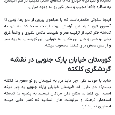
کشیده و کلی گیاه خودرو که با بناهای سنگی قدیمی در هم آمیختن،
یه منظره واقعاً عجیب و سحرانگیز رو به وجود میارن.
اینجا سکوتی حکمفرماست که با هیاهوی بیرون از دیوارها، زمین تا
آسمون فرق داره. این آرامش بهت فرصت میده که بشینی، به
گذشته فکر کنی، از ترکیب هنر و طبیعت عکس بگیری و واقعاً غرق
بشی تو حس و حال این مکان. یه جورایی، این گورستان، یه ریه سبز
و آرامش بخش برای کلکته محسوب میشه.
گورستان خیابان پارک جنوبی در نقشه
گردشگری کلکته
شاید با خودت بگی: «چرا باید برم یه قبرستان رو تو سفرم به کلکته
ببینم؟» حق داری! اما
قبرستان خیابان پارک جنوبی
یه چیز دیگه
است. این فقط یه مکان دفن مردگان نیست، یه پنجره به گذشته
استعمار، فرهنگ و سرنوشت های انسانیه که کمتر جایی میشه
اینطوری تجربه کرد.