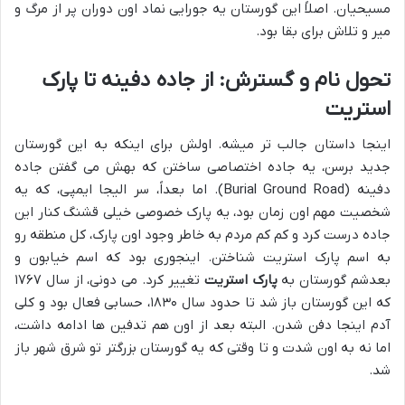
مسیحیان. اصلاً این گورستان یه جورایی نماد اون دوران پر از مرگ و
میر و تلاش برای بقا بود.
تحول نام و گسترش: از جاده دفینه تا پارک
استریت
اینجا داستان جالب تر میشه. اولش برای اینکه به این گورستان
جدید برسن، یه جاده اختصاصی ساختن که بهش می گفتن جاده
دفینه (Burial Ground Road). اما بعداً، سر الیجا ایمپی، که یه
شخصیت مهم اون زمان بود، یه پارک خصوصی خیلی قشنگ کنار این
جاده درست کرد و کم کم مردم به خاطر وجود اون پارک، کل منطقه رو
به اسم پارک استریت شناختن. اینجوری بود که اسم خیابون و
بعدشم گورستان به
پارک استریت
تغییر کرد. می دونی، از سال ۱۷۶۷
که این گورستان باز شد تا حدود سال ۱۸۳۰، حسابی فعال بود و کلی
آدم اینجا دفن شدن. البته بعد از اون هم تدفین ها ادامه داشت،
اما نه به اون شدت و تا وقتی که یه گورستان بزرگتر تو شرق شهر باز
شد.