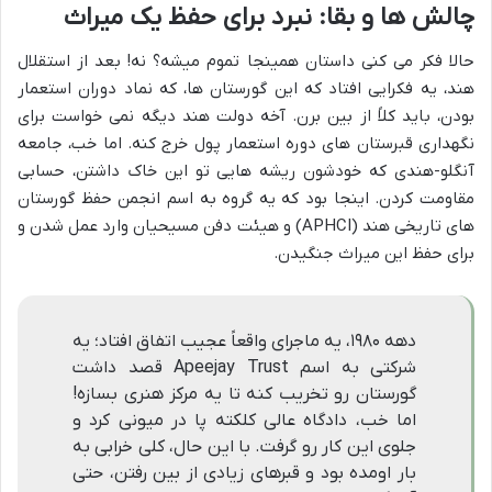
چالش ها و بقا: نبرد برای حفظ یک میراث
حالا فکر می کنی داستان همینجا تموم میشه؟ نه! بعد از استقلال
هند، یه فکرایی افتاد که این گورستان ها، که نماد دوران استعمار
بودن، باید کلاً از بین برن. آخه دولت هند دیگه نمی خواست برای
نگهداری قبرستان های دوره استعمار پول خرج کنه. اما خب، جامعه
آنگلو-هندی که خودشون ریشه هایی تو این خاک داشتن، حسابی
مقاومت کردن. اینجا بود که یه گروه به اسم انجمن حفظ گورستان
های تاریخی هند (APHCI) و هیئت دفن مسیحیان وارد عمل شدن و
برای حفظ این میراث جنگیدن.
دهه ۱۹۸۰، یه ماجرای واقعاً عجیب اتفاق افتاد؛ یه
شرکتی به اسم Apeejay Trust قصد داشت
گورستان رو تخریب کنه تا یه مرکز هنری بسازه!
اما خب، دادگاه عالی کلکته پا در میونی کرد و
جلوی این کار رو گرفت. با این حال، کلی خرابی به
بار اومده بود و قبرهای زیادی از بین رفتن، حتی