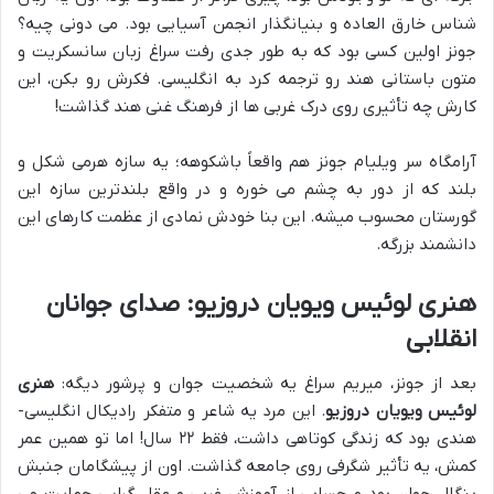
شناس خارق العاده و بنیانگذار انجمن آسیایی بود. می دونی چیه؟
جونز اولین کسی بود که به طور جدی رفت سراغ زبان سانسکریت و
متون باستانی هند رو ترجمه کرد به انگلیسی. فکرش رو بکن، این
کارش چه تأثیری روی درک غربی ها از فرهنگ غنی هند گذاشت!
آرامگاه سر ویلیام جونز هم واقعاً باشکوهه؛ یه سازه هرمی شکل و
بلند که از دور به چشم می خوره و در واقع بلندترین سازه این
گورستان محسوب میشه. این بنا خودش نمادی از عظمت کارهای این
دانشمند بزرگه.
هنری لوئیس ویویان دروزیو: صدای جوانان
انقلابی
بعد از جونز، میریم سراغ یه شخصیت جوان و پرشور دیگه:
هنری
لوئیس ویویان دروزیو
. این مرد یه شاعر و متفکر رادیکال انگلیسی-
هندی بود که زندگی کوتاهی داشت، فقط ۲۲ سال! اما تو همین عمر
کمش، یه تأثیر شگرفی روی جامعه گذاشت. اون از پیشگامان جنبش
بنگال جوان بود و حسابی از آموزش غربی و عقل گرایی حمایت می